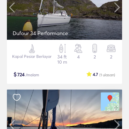
Dufour 34 Performance
Kapal Pesiar Berlayar
34 ft
4
2
2
10 m
$
724
4.7
/malam
(1
ulasan
)