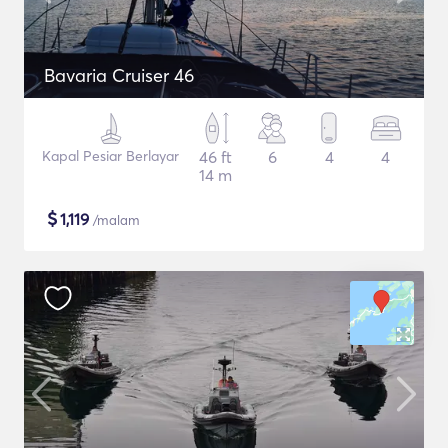
Bavaria Cruiser 46
Kapal Pesiar Berlayar
46 ft
6
4
4
14 m
$
1,119
/malam