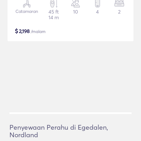
Catamaran
45 ft
10
4
2
14 m
$
2,198
/malam
Penyewaan Perahu di Egedalen,
Nordland