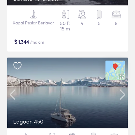
Kapal Pesiar Berlayar
50 ft
9
5
8
15 m
$
1,344
/malam
Lagoon 450