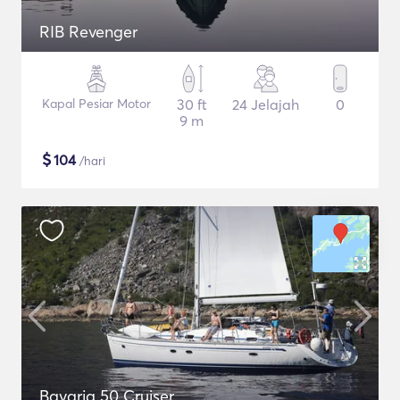
RIB Revenger
Kapal Pesiar Motor
30 ft
24 Jelajah
0
9 m
$
104
/hari
Bavaria 50 Cruiser