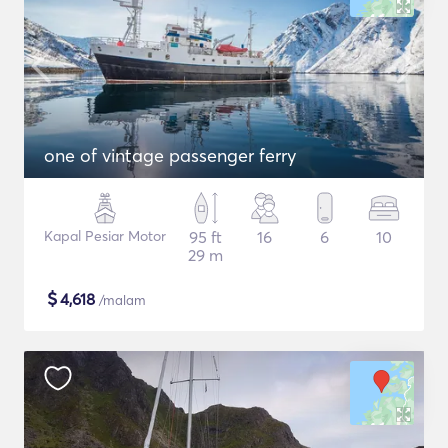
one of vintage passenger ferry
Kapal Pesiar Motor
95 ft
16
6
10
29 m
$
4,618
/malam