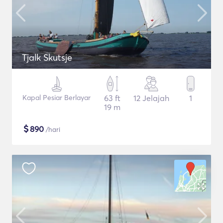
Tjalk Skutsje
Kapal Pesiar Berlayar
63 ft
12 Jelajah
1
19 m
$
890
/hari