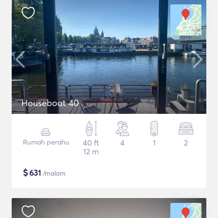
Houseboat 40
Rumah perahu
40 ft
4
1
2
12 m
$
631
/malam