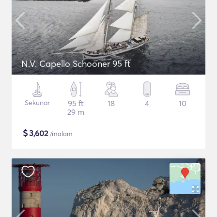
N.V. Capello Schooner 95 ft
Sekunar
95 ft
18
4
10
29 m
$
3,602
/malam