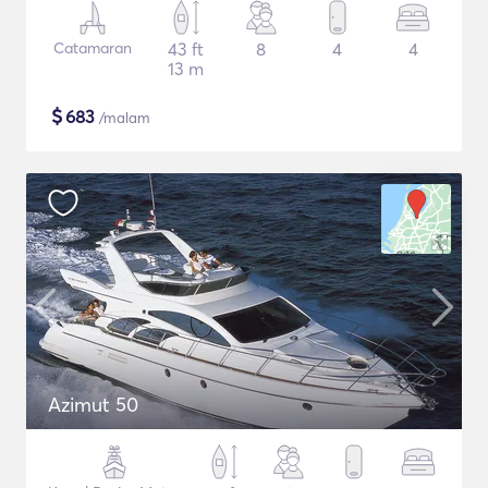
Catamaran
43 ft
8
4
4
13 m
$
683
/malam
Azimut 50