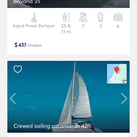
Bavaria 35
Kapal Pesiar Berlayar
35 ft
7
3
4
11 m
$
437
/malam
Crewed sailing catamaran 42ft