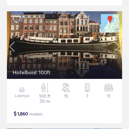
Hotelboat 100ft
Lainnya
100 ft
15
7
11
30 m
$
1,860
/malam