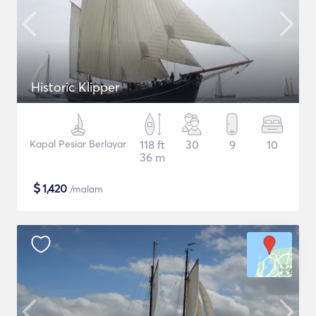
Historic Klipper
Kapal Pesiar Berlayar
118 ft
30
9
10
36 m
$
1,420
/malam