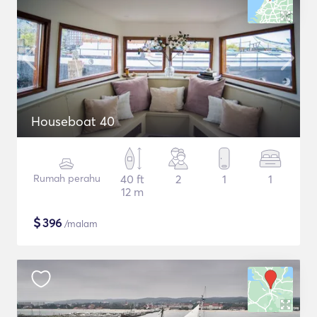
Houseboat 40
Rumah perahu
40 ft
2
1
1
12 m
$
396
/malam