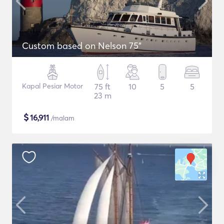
Custom based on Nelson 75"
Kapal Pesiar Motor
75 ft
10
5
5
23 m
$
16,911
/malam