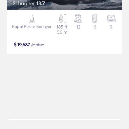
Schooner 185'
Kapal Pesiar Berlayar
185 ft
12
6
9
56 m
$
19,687
/malam