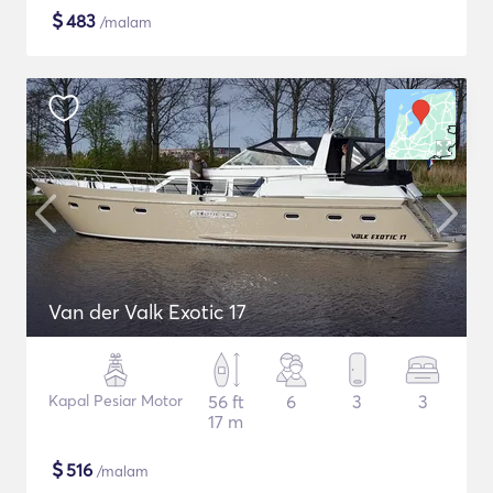
$
483
/malam
Van der Valk Exotic 17
Kapal Pesiar Motor
56 ft
6
3
3
17 m
$
516
/malam