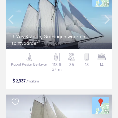
J. Vos & Zoon, Groningen wad- en
sontvaarder
Kapal Pesiar Berlayar
113 ft
36
13
14
34 m
$
2,337
/malam