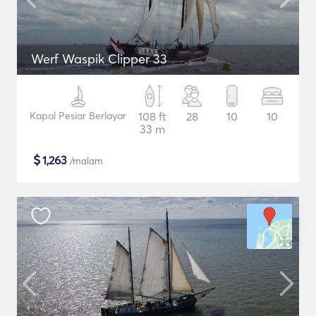
Werf Waspik Clipper 33
Kapal Pesiar Berlayar
108 ft
28
10
10
33 m
$
1,263
/malam