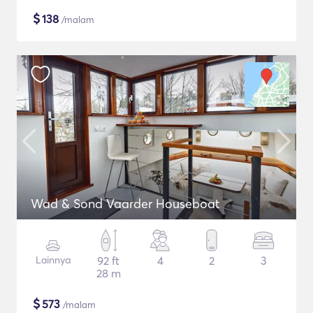
$
138
/malam
Wad & Sond Vaarder Houseboat
Lainnya
92 ft
4
2
3
28 m
$
573
/malam