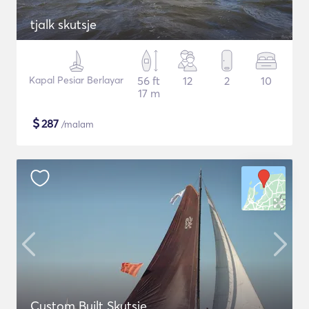
tjalk skutsje
Kapal Pesiar Berlayar
56 ft
12
2
10
17 m
$
287
/malam
Custom Built Skutsje