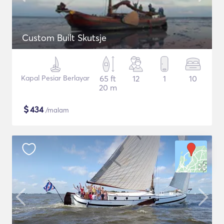
Custom Built Skutsje
Kapal Pesiar Berlayar
65 ft
12
1
10
20 m
$
434
/malam