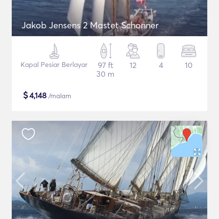
Jakob Jensens 2 Mastet Schonner
Kapal Pesiar Berlayar
97 ft
12
4
10
30 m
$
4,148
/malam