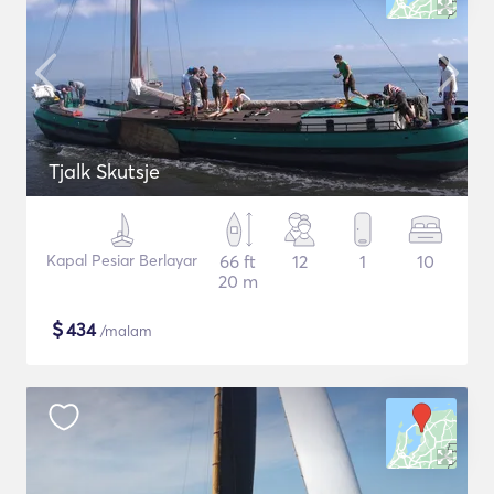
Tjalk Skutsje
Kapal Pesiar Berlayar
66 ft
12
1
10
20 m
$
434
/malam