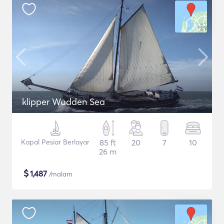
klipper Wadden Sea
Kapal Pesiar Berlayar
85 ft
20
7
10
26 m
$
1,487
/malam