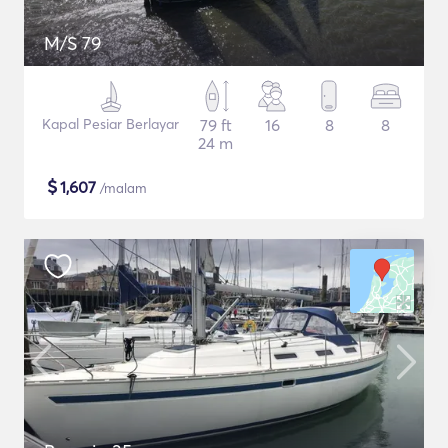
M/S 79
Kapal Pesiar Berlayar
79 ft
16
8
8
24 m
$
1,607
/malam