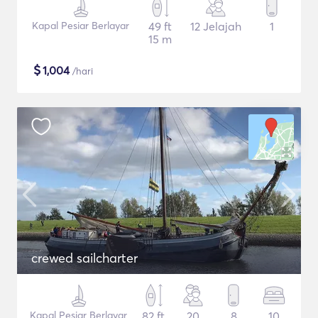
Kapal Pesiar Berlayar
49 ft
12 Jelajah
1
15 m
$
1,004
/hari
crewed sailcharter
Kapal Pesiar Berlayar
82 ft
20
8
10