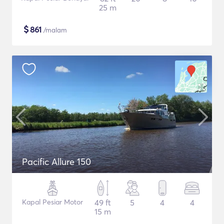
25 m
$
861
/malam
Pacific Allure 150
Kapal Pesiar Motor
49 ft
5
4
4
15 m