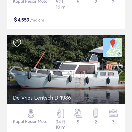
Kapal Pesiar Motor
52 ft
6
2
2
16 m
$
4,559
/malam
De Vries Lentsch D-1986
Kapal Pesiar Motor
34 ft
5
2
3
10 m