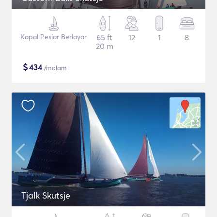
Kapal Pesiar Berlayar
65 ft
12
1
8
20 m
$
434
/malam
Tjalk Skutsje