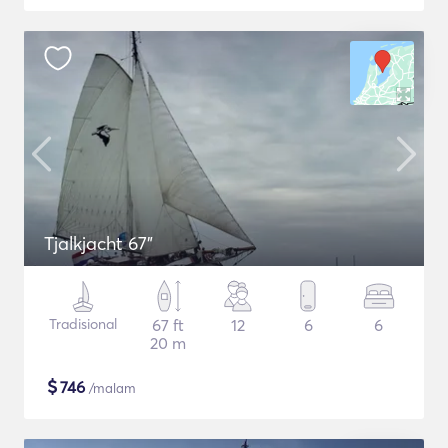
Tjalkjacht 67"
Tradisional
67 ft
12
6
6
20 m
$
746
/malam