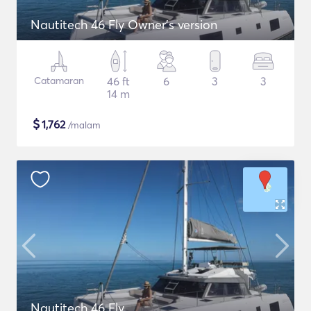
Nautitech 46 Fly Owner's version
Catamaran
46 ft
6
3
3
14 m
$
1,762
/malam
Nautitech 46 Fly