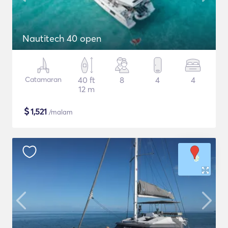
Nautitech 40 open
Catamaran
40 ft
8
4
4
12 m
$
1,521
/malam