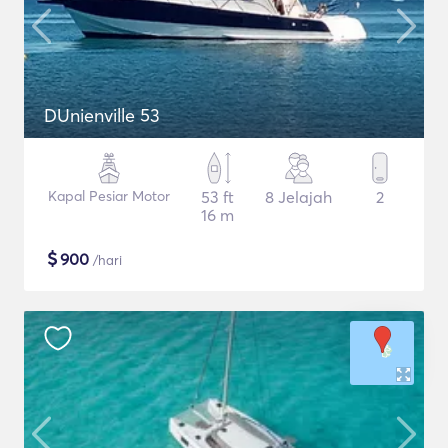
DUnienville 53
Kapal Pesiar Motor
53 ft
8 Jelajah
2
16 m
$
900
/hari