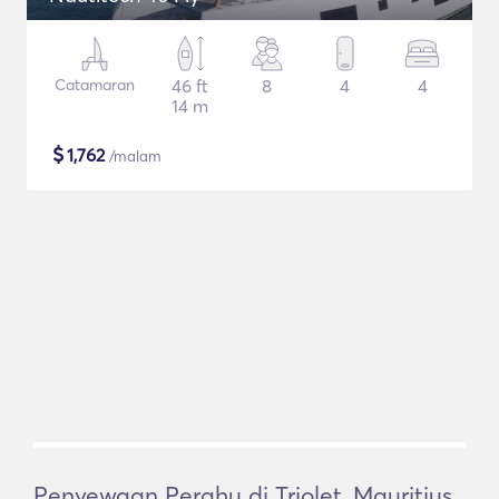
Catamaran
46 ft
8
4
4
14 m
$
1,762
/malam
Penyewaan Perahu di Triolet, Mauritius