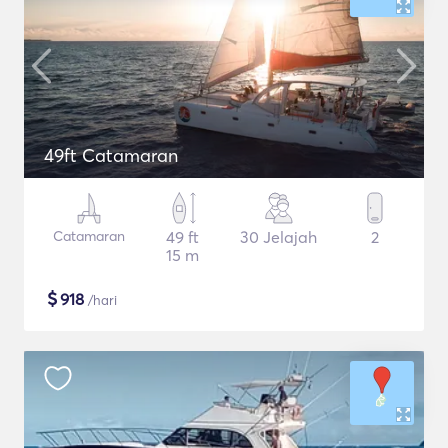
49ft Catamaran
Catamaran
49 ft
30 Jelajah
2
15 m
$
918
/hari