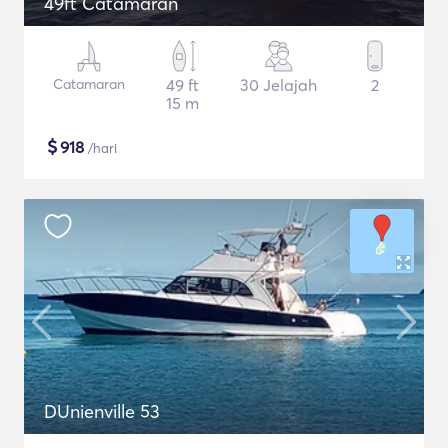
49ft Catamaran
Catamaran
49 ft
30 Jelajah
2
15 m
$
918
/hari
DUnienville 53