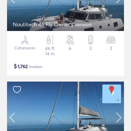
Nautitech 46 Fly Owner's version
Catamaran
46 ft
6
3
3
14 m
$
1,762
/malam