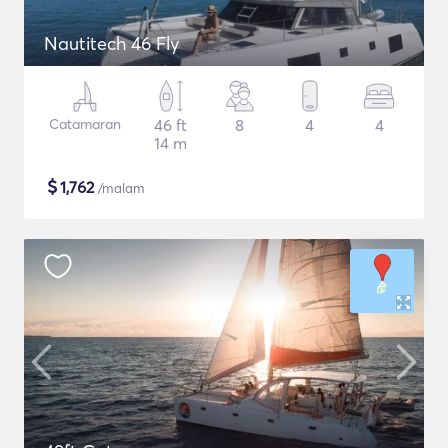
Nautitech 46 Fly
Catamaran
46 ft
8
4
4
14 m
$
1,762
/malam