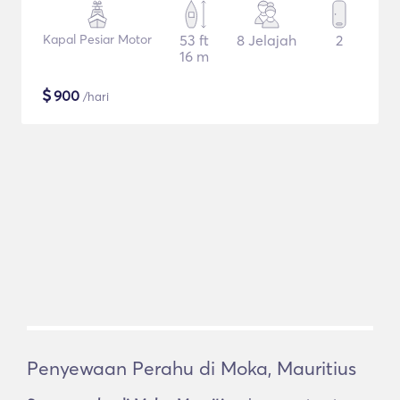
Kapal Pesiar Motor
53 ft
8 Jelajah
2
16 m
$
900
/hari
Penyewaan Perahu di Moka, Mauritius