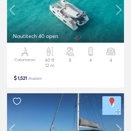
Nautitech 40 open
Catamaran
40 ft
8
4
4
12 m
$
1,521
/malam