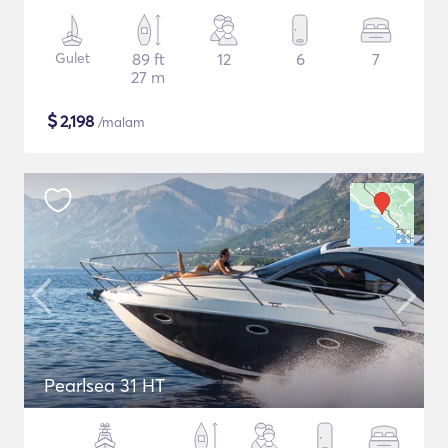
Gulet
89 ft
12
6
7
27 m
$
2,198
/malam
Pearlsea 31 HT