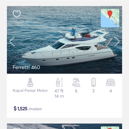
Ferretti 460
Kapal Pesiar Motor
47 ft
6
3
4
14 m
$
1,525
/malam