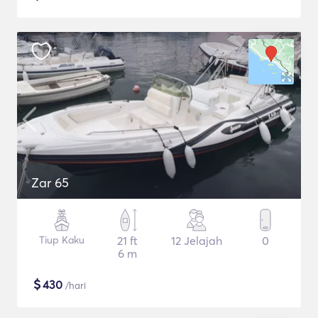
Zar 65
Tiup Kaku
21 ft
12 Jelajah
0
6 m
$
430
/hari