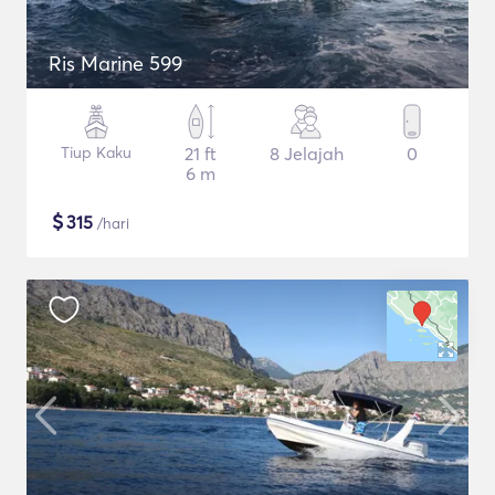
Ris Marine 599
Tiup Kaku
21 ft
8 Jelajah
0
6 m
$
315
/hari