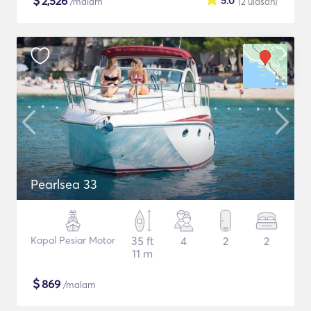
$
2,526
5.0
/malam
(2
ulasan
)
Pearlsea 33
Kapal Pesiar Motor
35 ft
4
2
2
11 m
$
869
/malam