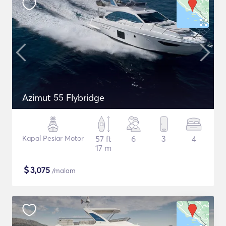
Azimut 55 Flybridge
Kapal Pesiar Motor
57 ft
6
3
4
17 m
$
3,075
/malam