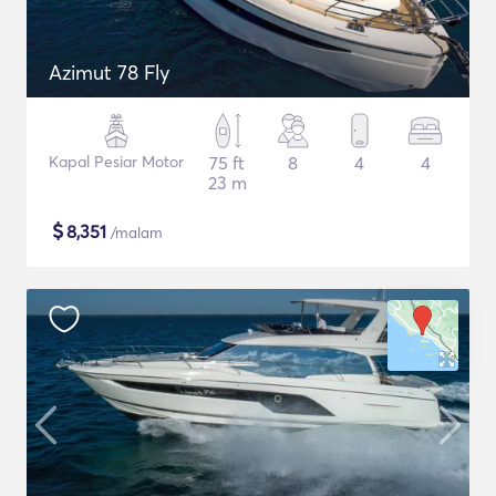
Azimut 78 Fly
Kapal Pesiar Motor
75 ft
8
4
4
23 m
$
8,351
/malam