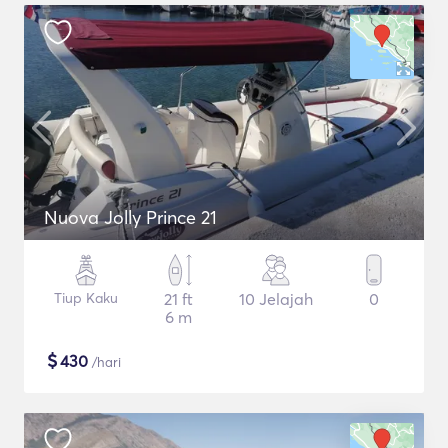
Nuova Jolly Prince 21
Tiup Kaku
21 ft
10 Jelajah
0
6 m
$
430
/hari