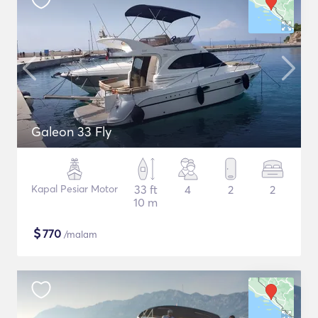
Galeon 33 Fly
Kapal Pesiar Motor
33 ft
4
2
2
10 m
$
770
/malam