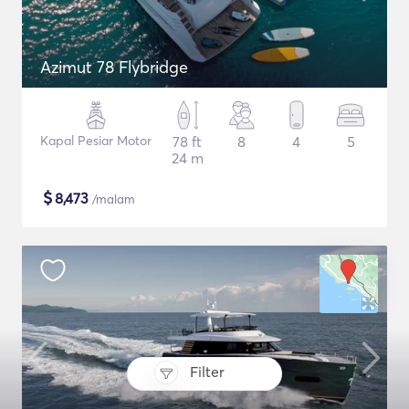
Azimut 78 Flybridge
Kapal Pesiar Motor
78 ft
8
4
5
24 m
$
8,473
/malam
Filter