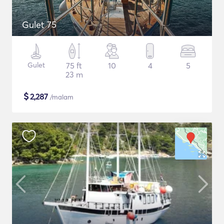
Gulet 75
Gulet
75 ft
10
4
5
23 m
$
2,287
/malam