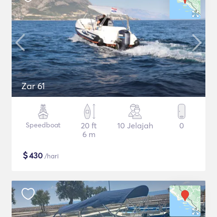
Zar 61
Speedboat
20 ft
10 Jelajah
0
6 m
$
430
/hari