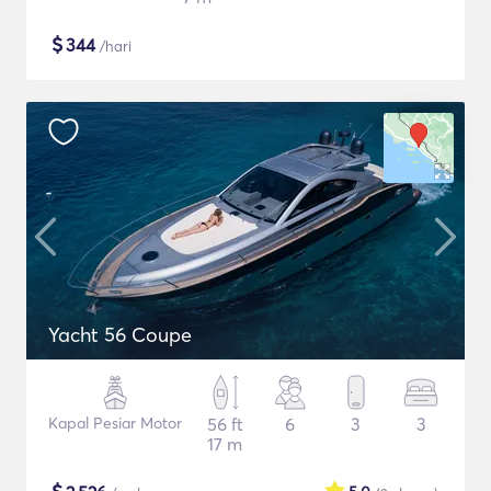
$
344
/hari
Yacht 56 Coupe
Kapal Pesiar Motor
56 ft
6
3
3
17 m