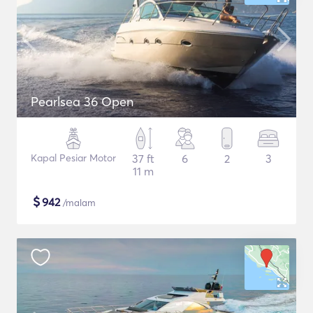
Pearlsea 36 Open
Kapal Pesiar Motor
37 ft
6
2
3
11 m
$
942
/malam