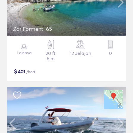
Zar Formenti 65
Lainnya
20 ft
12 Jelajah
0
6 m
$
401
/hari