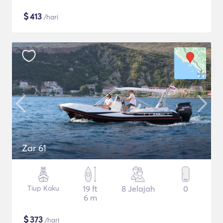
$
413
/hari
Zar 61
Tiup Kaku
19 ft
8 Jelajah
0
6 m
$
373
/hari