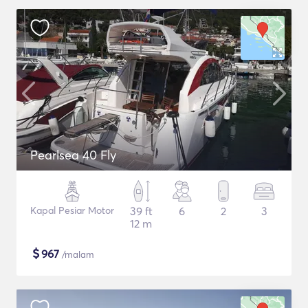
Pearlsea 40 Fly
Kapal Pesiar Motor
39 ft
6
2
3
12 m
$
967
/malam