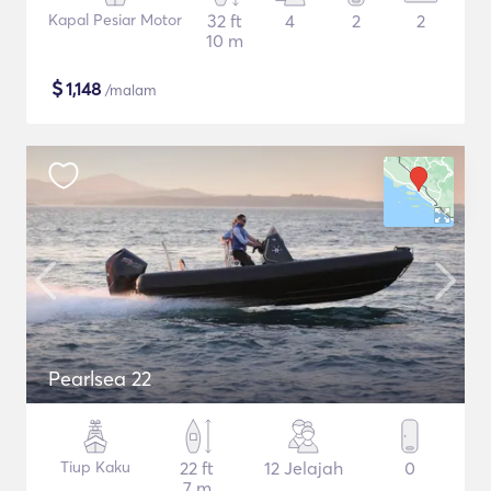
Kapal Pesiar Motor
32 ft
4
2
2
10 m
$
1,148
/malam
Pearlsea 22
Tiup Kaku
22 ft
12 Jelajah
0
7 m