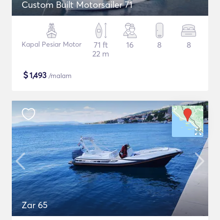
Custom Built Motorsailer 71
Kapal Pesiar Motor
71 ft
16
8
8
22 m
$
1,493
/malam
Zar 65