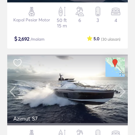
Kapal Pesiar Motor
50 ft
6
3
4
15 m
$
2,692
5.0
/malam
(30
ulasan
)
Azimut S7