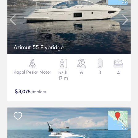
Azimut 55 Flybridge
Kapal Pesiar Motor
57 ft
6
3
4
17 m
$
3,075
/malam