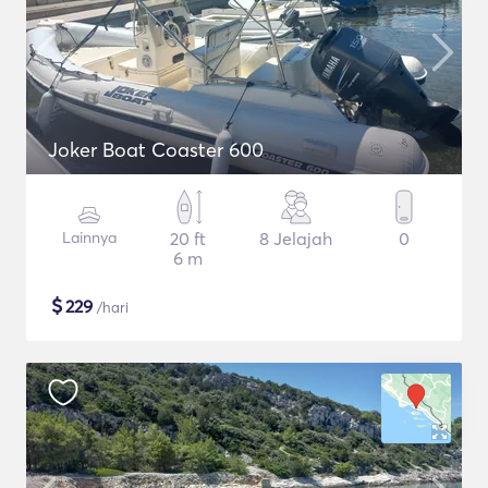
Joker Boat Coaster 600
Lainnya
20 ft
8 Jelajah
0
6 m
$
229
/hari