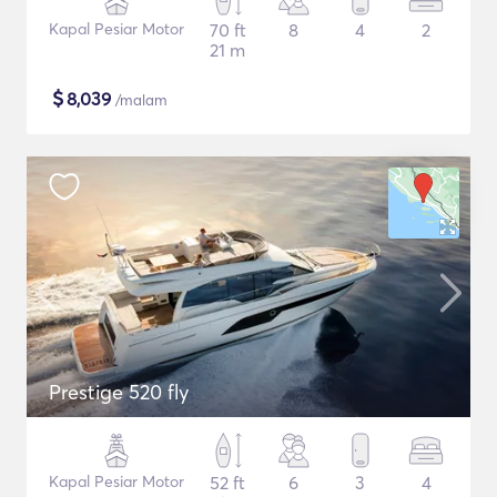
Kapal Pesiar Motor
70 ft
8
4
2
21 m
$
8,039
/malam
Prestige 520 fly
Kapal Pesiar Motor
52 ft
6
3
4