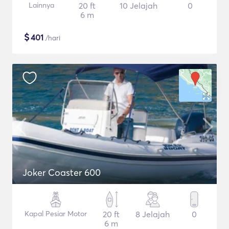
Lainnya
20 ft
10 Jelajah
0
6 m
$
401
/hari
Joker Coaster 600
Kapal Pesiar Motor
20 ft
8 Jelajah
0
6 m