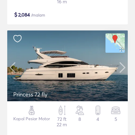
16 m
$
2,084
/malam
Princess 72 fly
Kapal Pesiar Motor
72 ft
8
4
5
22 m