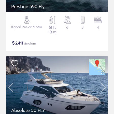
Prestige 590 Fly
Kapal Pesiar Motor
61 ft
6
3
4
19 m
$
2,411
/malam
Absolute 50 FLY