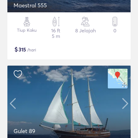
Maestral 555
Tiup Kaku
16 ft
8 Jelajah
0
5 m
$
315
/hari
Gulet 89