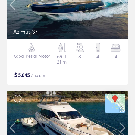
Azimut S7
Kapal Pesiar Motor
69 ft
8
4
4
21 m
$
5,845
/malam