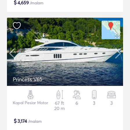
$
4,659
/malam
Princess V65
Kapal Pesiar Motor
67 ft
6
3
3
20 m
$
3,174
/malam