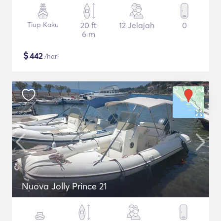
Tiup Kaku
20 ft
12 Jelajah
0
6 m
$
442
/hari
Nuova Jolly Prince 21