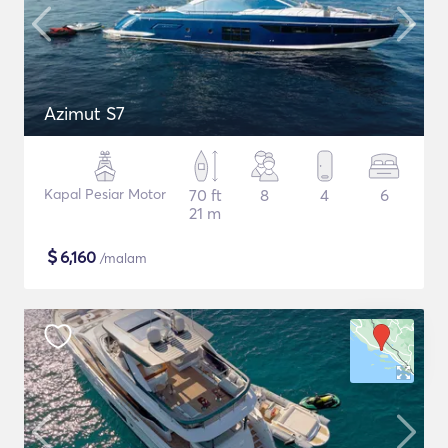
Azimut S7
Kapal Pesiar Motor
70 ft
8
4
6
21 m
$
6,160
/malam