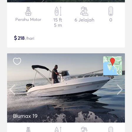
Perahu Motor
15 ft
6 Jelajah
0
5 m
$
218
/hari
Blumax 19