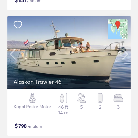
$
631
/malam
Alaskan Trawler 46
Kapal Pesiar Motor
46 ft
5
2
3
14 m
$
798
/malam