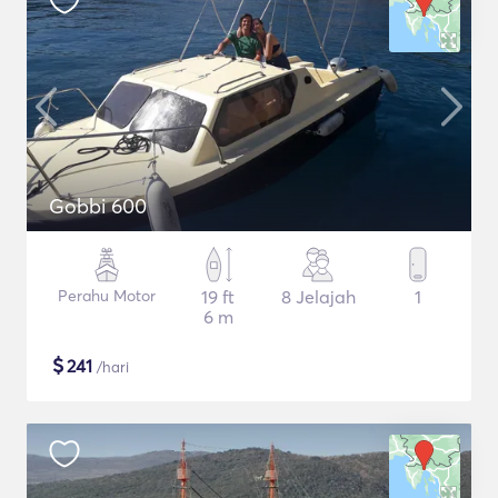
Gobbi 600
Perahu Motor
19 ft
8 Jelajah
1
6 m
$
241
/hari