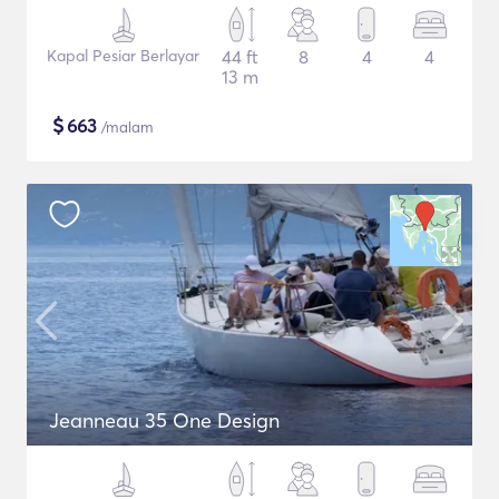
Kapal Pesiar Berlayar
44 ft
8
4
4
13 m
$
663
/malam
Jeanneau 35 One Design