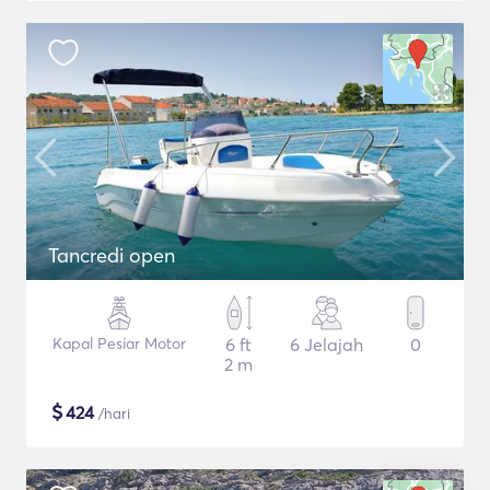
Tancredi open
Kapal Pesiar Motor
6 ft
6 Jelajah
0
2 m
$
424
/hari