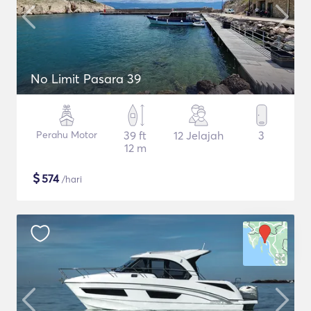
No Limit Pasara 39
Perahu Motor
39 ft
12 Jelajah
3
12 m
$
574
/hari