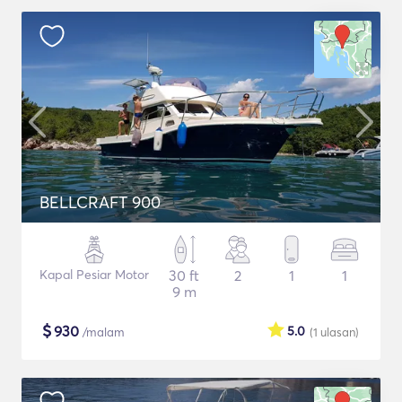
BELLCRAFT 900
Kapal Pesiar Motor
30 ft
2
1
1
9 m
$
930
5.0
/malam
(1
ulasan
)