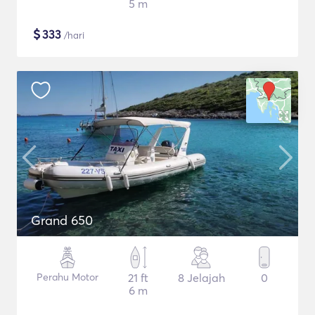
5 m
$
333
/hari
Grand 650
Perahu Motor
21 ft
8 Jelajah
0
6 m