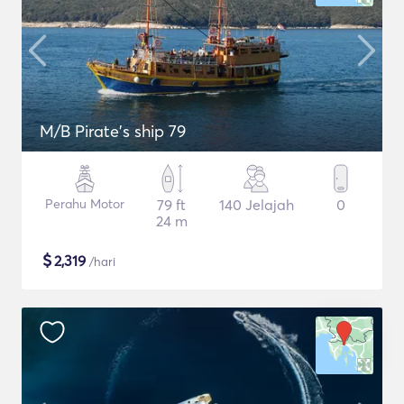
M/B Pirate's ship 79
Perahu Motor
79 ft
140 Jelajah
0
24 m
$
2,319
/hari