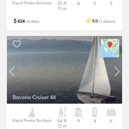
Kapal Pesiar Berlayar
35 ft
6
2
3
11 m
$
424
5.0
/malam
(1
ulasan
)
Bavaria Cruiser 44
Kapal Pesiar Berlayar
44 ft
9
4
6
13 m