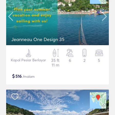
Jeanneau One Design 35
Kapal Pesiar Berlayar
35 ft
6
2
5
11 m
$
516
/malam