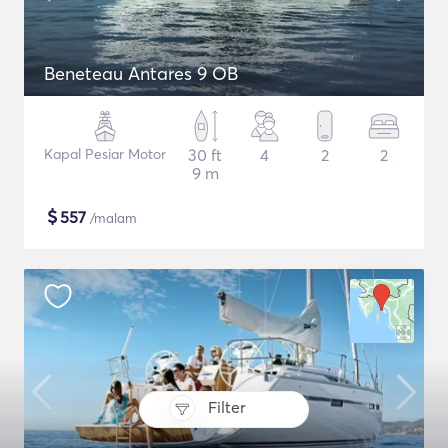
Beneteau Antares 9 OB
Kapal Pesiar Motor
30 ft
4
2
2
9 m
$
557
/malam
Filter