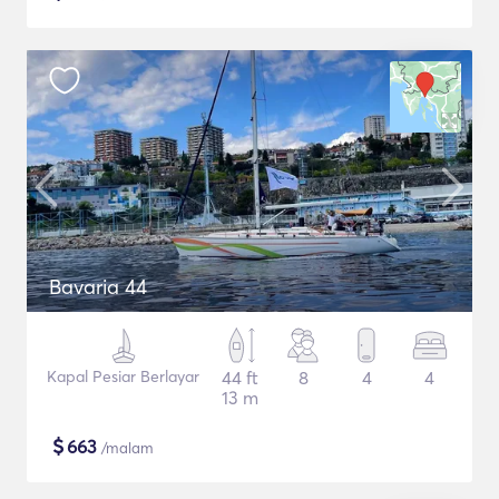
Bavaria 44
Kapal Pesiar Berlayar
44 ft
8
4
4
13 m
$
663
/malam