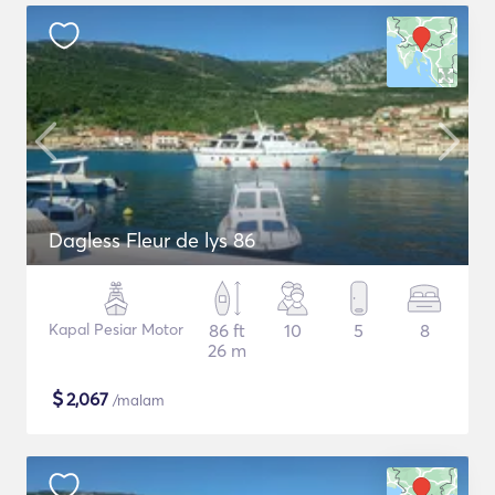
Dagless Fleur de lys 86
Kapal Pesiar Motor
86 ft
10
5
8
26 m
$
2,067
/malam