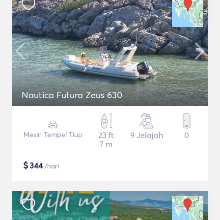
Nautica Futura Zeus 630
Mesin Tempel Tiup
23 ft
9 Jelajah
0
7 m
$
344
/hari