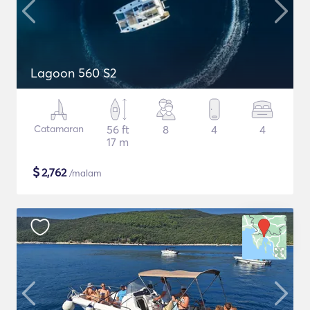
Lagoon 560 S2
Catamaran
56 ft
8
4
4
17 m
$
2,762
/malam