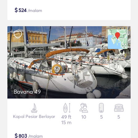
$
524
/malam
Bavaria 49
Kapal Pesiar Berlayar
49 ft
10
5
5
15 m
$
803
/malam