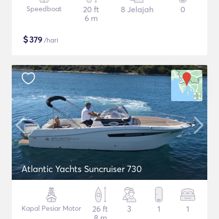
Speedboat
20 ft
8 Jelajah
0
6 m
$
379
/hari
Atlantic Yachts Suncruiser 730
Kapal Pesiar Motor
26 ft
3
1
1
8 m