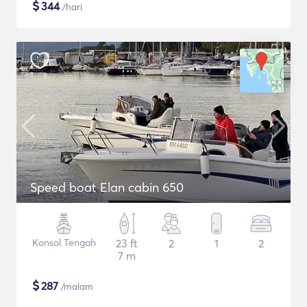
$
344
/hari
Speed boat Elan cabin 650
Konsol Tengah
23 ft
2
1
2
7 m
$
287
/malam