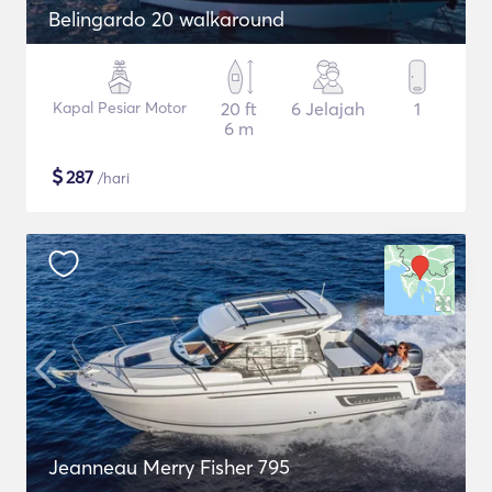
Belingardo 20 walkaround
Kapal Pesiar Motor
20 ft
6 Jelajah
1
6 m
$
287
/hari
Jeanneau Merry Fisher 795