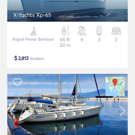
X-Yachts Xp-65
Kapal Pesiar Berlayar
65 ft
6
3
3
20 m
$
2,813
/malam