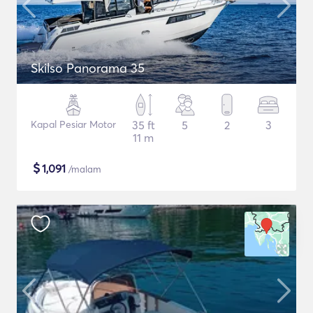
Skilso Panorama 35
Kapal Pesiar Motor
35 ft
5
2
3
11 m
$
1,091
/malam