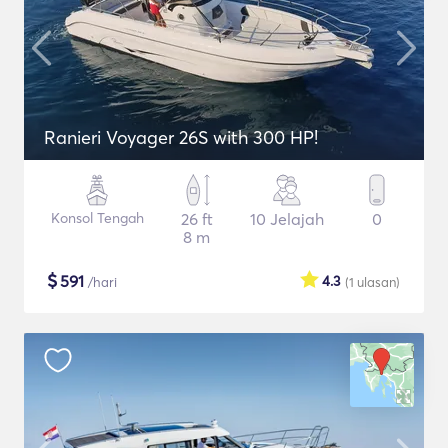
Ranieri Voyager 26S with 300 HP!
Konsol Tengah
26 ft
10 Jelajah
0
8 m
$
591
4.3
/hari
(1
ulasan
)