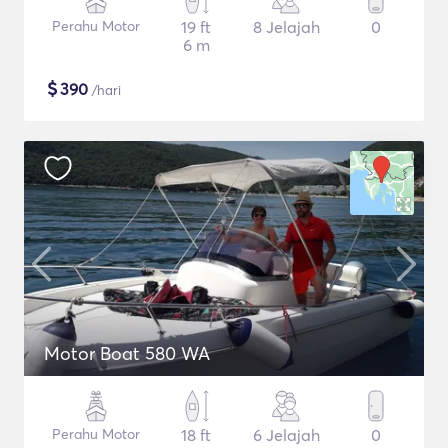
Perahu Motor
19 ft
8 Jelajah
0
6 m
$
390
/hari
Motor Boat 580 WA
Perahu Motor
18 ft
6 Jelajah
0