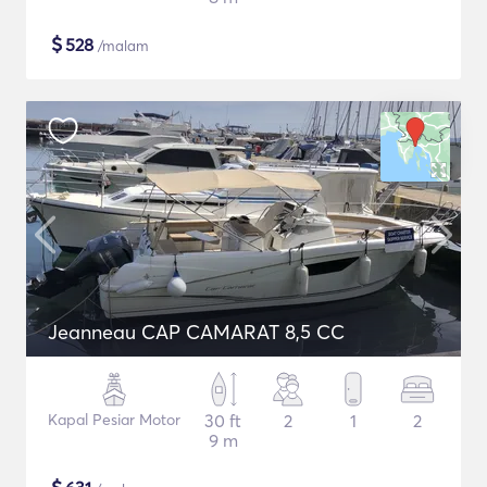
$
528
/malam
Jeanneau CAP CAMARAT 8,5 CC
Kapal Pesiar Motor
30 ft
2
1
2
9 m