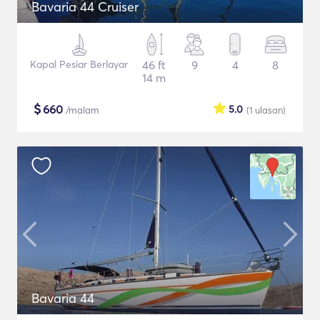
Bavaria 44 Cruiser
Kapal Pesiar Berlayar
46 ft
9
4
8
14 m
$
660
5.0
/malam
(1
ulasan
)
Bavaria 44