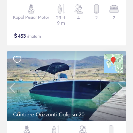
Kapal Pesiar Motor
29 ft
4
2
2
9 m
$
453
/malam
Cantiere Orizzonti Calipso 20