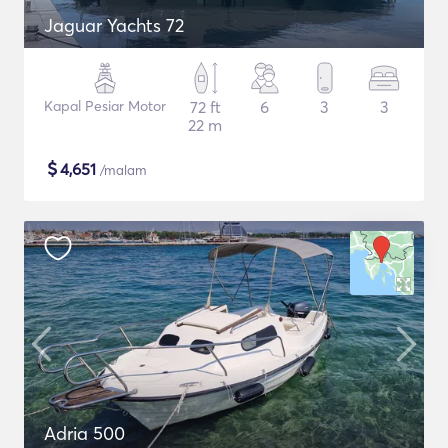
Jaguar Yachts 72
Kapal Pesiar Motor
72 ft
6
3
3
22 m
$
4,651
/malam
Adria 500