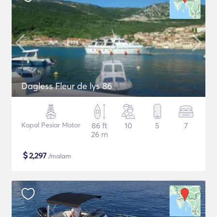
Dagless Fleur de lys 86
Kapal Pesiar Motor
86 ft
10
5
7
26 m
$
2,297
/malam