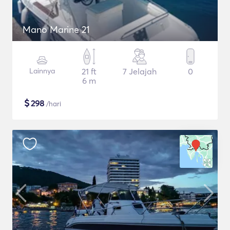
Mano Marine 21
Lainnya
21 ft
7 Jelajah
0
6 m
$
298
/hari