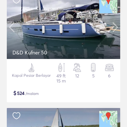
D&D Kufner 50
Kapal Pesiar Berlayar
49 ft
12
5
6
15 m
$
524
/malam