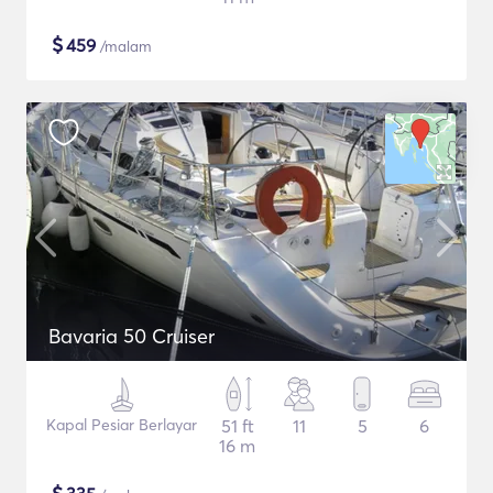
$
459
/malam
Bavaria 50 Cruiser
Kapal Pesiar Berlayar
51 ft
11
5
6
16 m