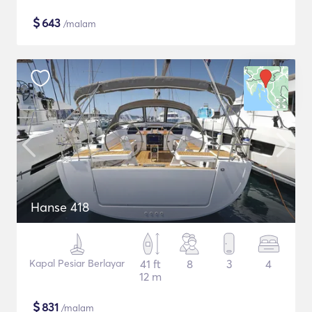
$
643
/malam
Hanse 418
Kapal Pesiar Berlayar
41 ft
8
3
4
12 m
$
831
/malam