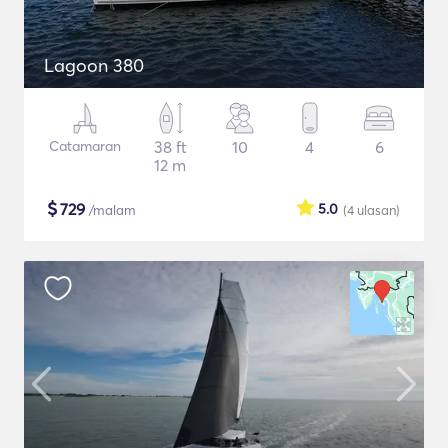
Lagoon 380
Catamaran
38 ft
10
4
6
12 m
$
729
5.0
/malam
(4
ulasan
)