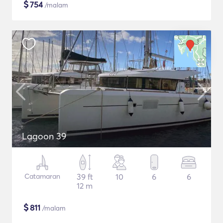
$
754
/malam
Lagoon 39
Catamaran
39 ft
10
6
6
12 m
$
811
/malam