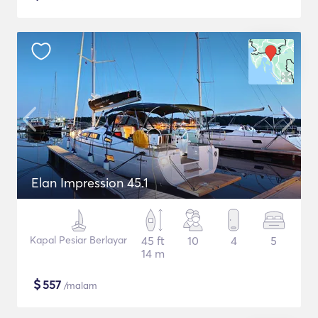
Elan Impression 45.1
Kapal Pesiar Berlayar
45 ft
10
4
5
14 m
$
557
/malam