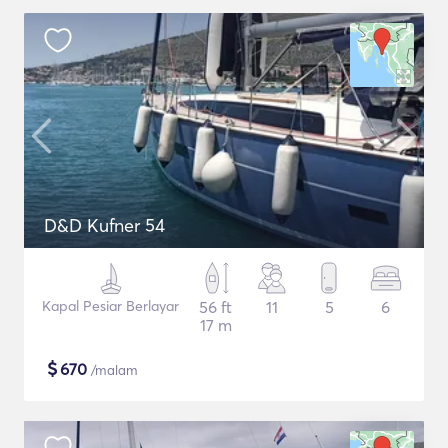
D&D Kufner 54
Kapal Pesiar Berlayar
56 ft
11
5
6
17 m
$
670
/malam