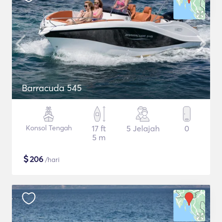
Barracuda 545
Konsol Tengah
17 ft
5 Jelajah
0
5 m
$
206
/hari