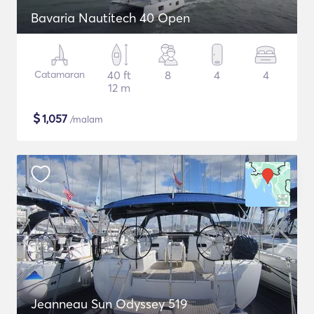
Bavaria Nautitech 40 Open
Catamaran
40 ft
8
4
4
12 m
$
1,057
/malam
Jeanneau Sun Odyssey 519