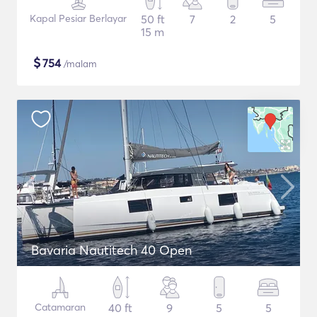
Kapal Pesiar Berlayar
50 ft
7
2
5
15 m
$
754
/malam
Bavaria Nautitech 40 Open
Catamaran
40 ft
9
5
5