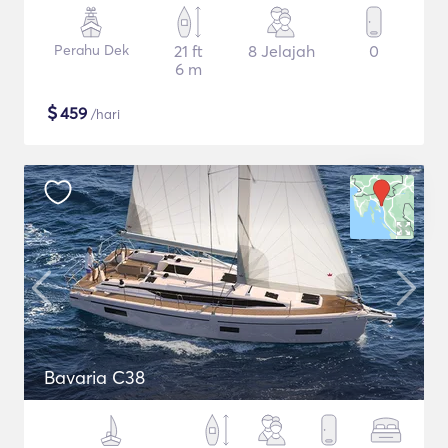
Perahu Dek
21 ft
8 Jelajah
0
6 m
$
459
/hari
Bavaria C38