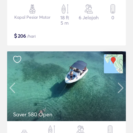
Kapal Pesiar Motor
18 ft
6 Jelajah
0
5 m
$
206
/hari
Saver 580 Open