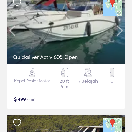
Quicksilver Activ 605 Open
Kapal Pesiar Motor
20 ft
7 Jelajah
0
6 m
$
499
/hari