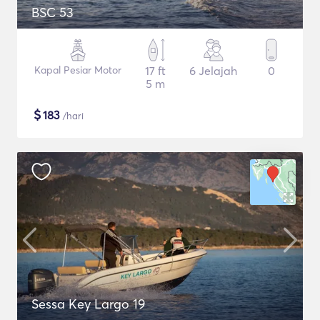
BSC 53
Kapal Pesiar Motor
17 ft
6 Jelajah
0
5 m
$
183
/hari
Sessa Key Largo 19