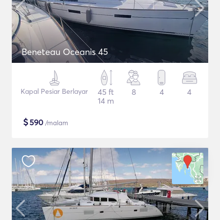
Beneteau Oceanis 45
Kapal Pesiar Berlayar
45 ft
8
4
4
14 m
$
590
/malam