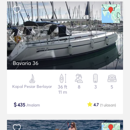
Bavaria 36
Kapal Pesiar Berlayar
36 ft
8
3
5
11 m
$
435
4.7
/malam
(1
ulasan
)