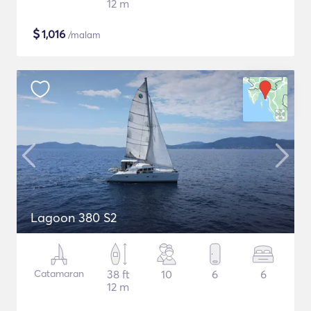
12 m
$
1,016
/malam
Lagoon 380 S2
Catamaran
38 ft
10
6
6
12 m