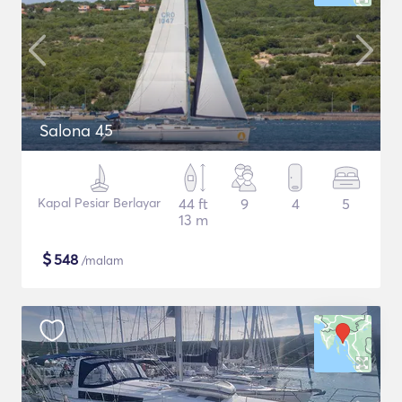
Salona 45
Kapal Pesiar Berlayar
44 ft
9
4
5
13 m
$
548
/malam