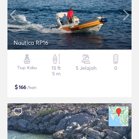
Nautica RP16
Tiup Kaku
15 ft
5 Jelajah
0
5 m
$
166
/hari