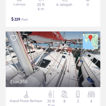
Lainnya
20 ft
6 Jelajah
0
6 m
$
229
/hari
Elan 350
Kapal Pesiar Berlayar
35 ft
8
3
4
11 m