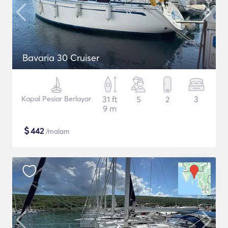
Bavaria 30 Cruiser
Kapal Pesiar Berlayar
31 ft
5
2
3
9 m
$
442
/malam