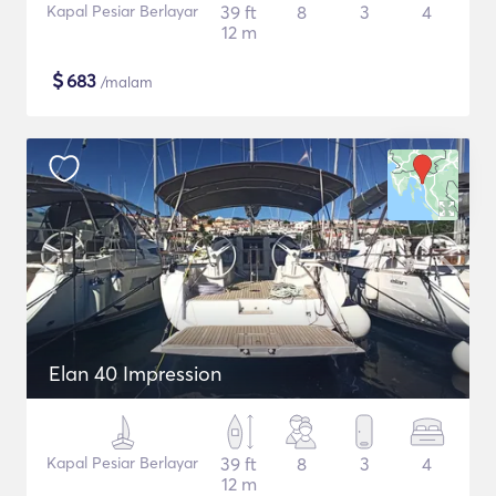
Kapal Pesiar Berlayar
39 ft
8
3
4
12 m
$
683
/malam
Elan 40 Impression
Kapal Pesiar Berlayar
39 ft
8
3
4
12 m