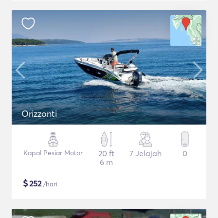
Orizzonti
Kapal Pesiar Motor
20 ft
7 Jelajah
0
6 m
$
252
/hari