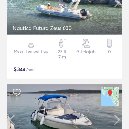
Nautica Futura Zeus 630
Mesin Tempel Tiup
23 ft
9 Jelajah
0
7 m
$
344
/hari