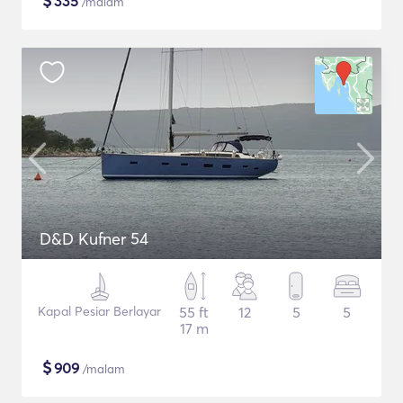
$
335
/malam
D&D Kufner 54
Kapal Pesiar Berlayar
55 ft
12
5
5
17 m
$
909
/malam