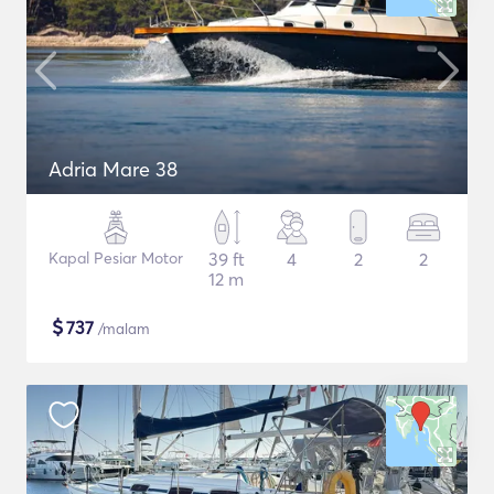
Adria Mare 38
Kapal Pesiar Motor
39 ft
4
2
2
12 m
$
737
/malam