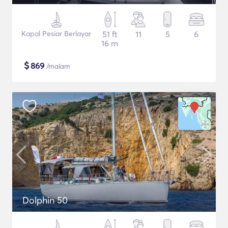
Kapal Pesiar Berlayar
51 ft
11
5
6
16 m
$
869
/malam
Dolphin 50