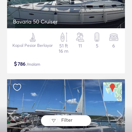
Bavaria 50 Cruiser
Kapal Pesiar Berlayar
51 ft
11
5
6
16 m
$
786
/malam
Filter