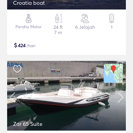
Croatia boat
Perahu Motor
24 ft
6 Jelajah
1
7 m
$
424
/hari
Zar 65 Suite