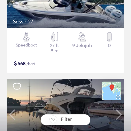
Sessa 27
Speedboat
27 ft
9 Jelajah
0
8 m
$
568
/hari
Filter