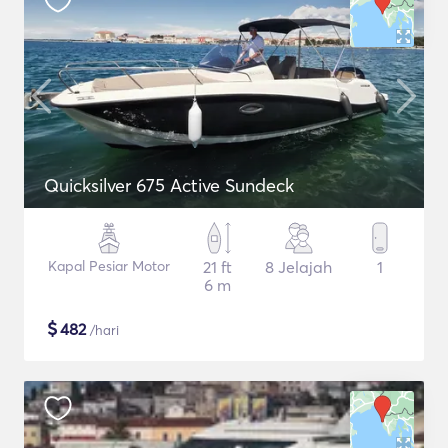
Quicksilver 675 Active Sundeck
Kapal Pesiar Motor
21 ft
8 Jelajah
1
6 m
$
482
/hari