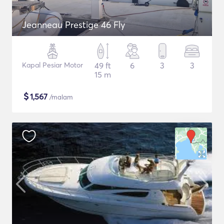
Jeanneau Prestige 46 Fly
Kapal Pesiar Motor
49 ft
6
3
3
15 m
$
1,567
/malam