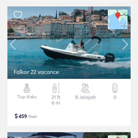
Falkor 22 vacance
Tiup Kaku
21 ft
8 Jelajah
0
6 m
$
459
/hari