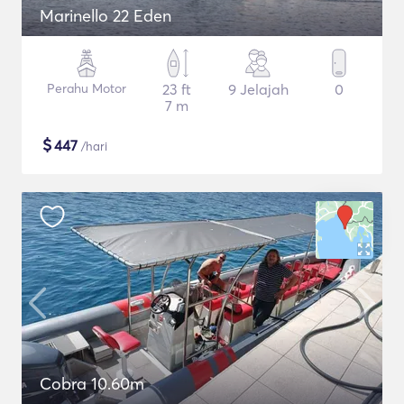
Marinello 22 Eden
Perahu Motor
23 ft
9 Jelajah
0
7 m
$
447
/hari
Cobra 10.60m