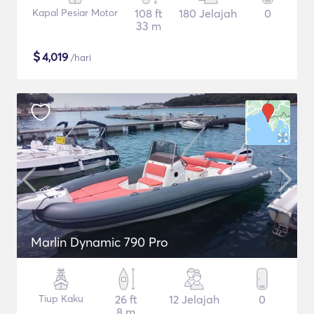
Kapal Pesiar Motor
108 ft
180 Jelajah
0
33 m
$
4,019
/hari
Marlin Dynamic 790 Pro
Tiup Kaku
26 ft
12 Jelajah
0
8 m