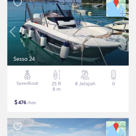
Sessa 24
Speedboat
25 ft
8 Jelajah
0
8 m
$
476
/hari