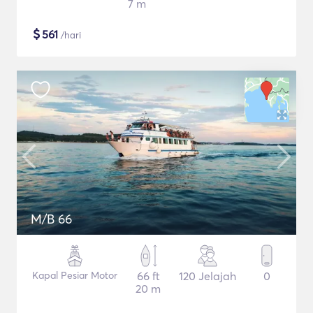
7 m
$
561
/hari
M/B 66
Kapal Pesiar Motor
66 ft
120 Jelajah
0
20 m