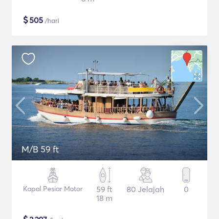
$
505
/hari
M/B 59 ft
Kapal Pesiar Motor
59 ft
80 Jelajah
0
18 m