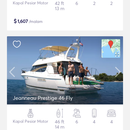
Kapal Pesiar Motor
42 ft
6
2
2
13 m
$
1,607
/malam
Jeanneau Prestige 46 Fly
Kapal Pesiar Motor
46 ft
6
4
4
14 m