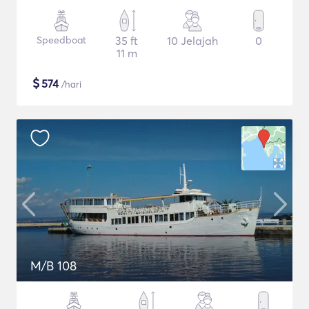
Speedboat
35 ft
10 Jelajah
0
11 m
$
574
/hari
M/B 108