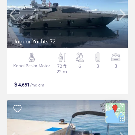
Jaguar Yachts 72
Kapal Pesiar Motor
72 ft
6
3
3
22 m
$
4,651
/malam