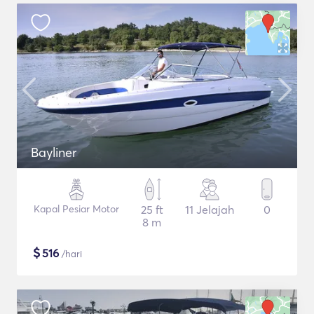
Bayliner
Kapal Pesiar Motor
25 ft
11 Jelajah
0
8 m
$
516
/hari