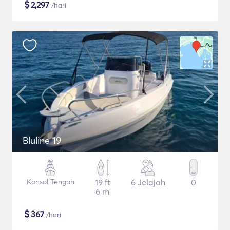
$
2,297
/hari
Bluline 19
Konsol Tengah
19 ft
6 Jelajah
0
6 m
$
367
/hari