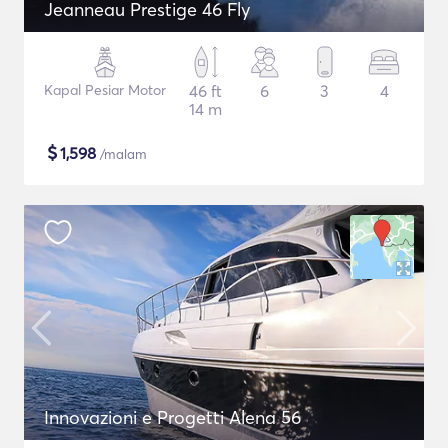
Jeanneau Prestige 46 Fly
Kapal Pesiar Motor
46 ft
6
3
4
14 m
$
1,598
/malam
Innovazioni e Progetti Alena 56