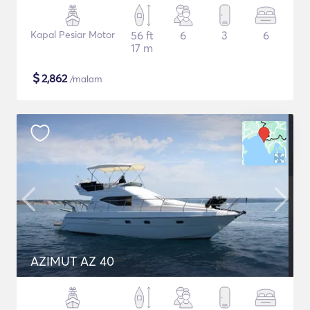
Kapal Pesiar Motor
56 ft
6
3
6
17 m
$
2,862
/malam
AZIMUT AZ 40