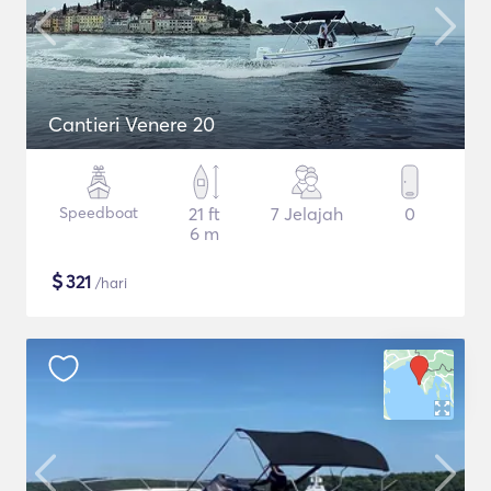
Cantieri Venere 20
Speedboat
21 ft
7 Jelajah
0
6 m
$
321
/hari