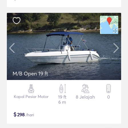
M/B Open 19 ft
Kapal Pesiar Motor
19 ft
8 Jelajah
0
6 m
$
298
/hari