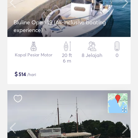
Bluline Open 19 (All-inclusive boating
experience)
Kapal Pesiar Motor
20 ft
8 Jelajah
0
6 m
$
514
/hari