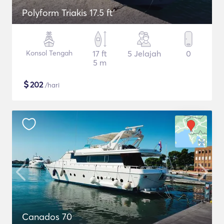
Polyform Triakis 17.5 ft'
Konsol Tengah
17 ft
5 Jelajah
0
5 m
$
202
/hari
Canados 70