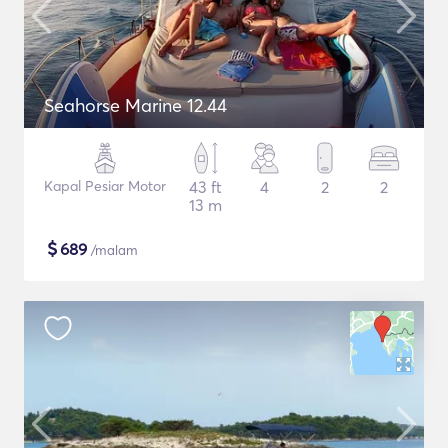
Seahorse Marine 12.44
Kapal Pesiar Motor
43 ft
4
2
2
13 m
$
689
/malam