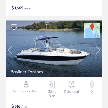
$
1,665
/malam
Bayliner Fantom
Penunggang Busur
25 ft
11 Jelajah
0
8 m
$
516
/hari