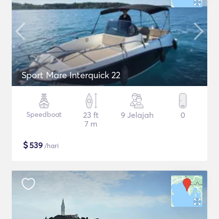
Sport Mare Interquick 22
Speedboat
23 ft
9 Jelajah
0
7 m
$
539
/hari