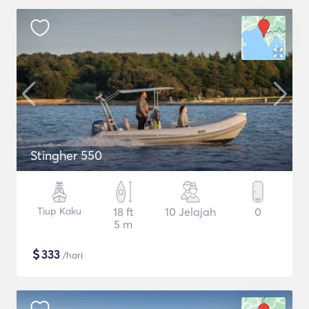
Stingher 550
Tiup Kaku
18 ft
10 Jelajah
0
5 m
$
333
/hari