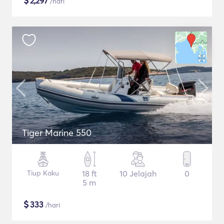
$
2,297
/hari
Tiger Marine 550
Tiup Kaku
18 ft
10 Jelajah
0
5 m
$
333
/hari