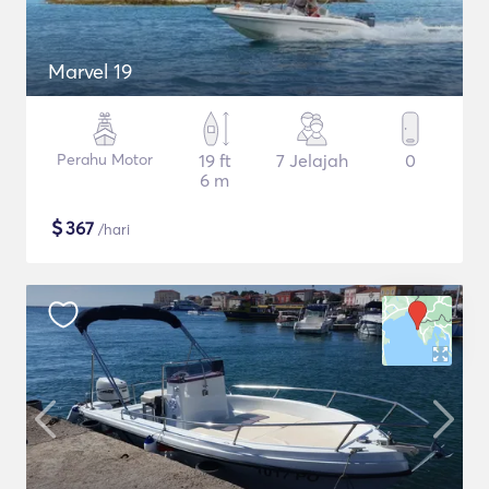
Marvel 19
Perahu Motor
19 ft
7 Jelajah
0
6 m
$
367
/hari