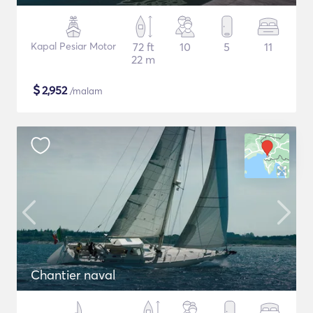
Kapal Pesiar Motor
72 ft
10
5
11
22 m
$
2,952
/malam
Chantier naval