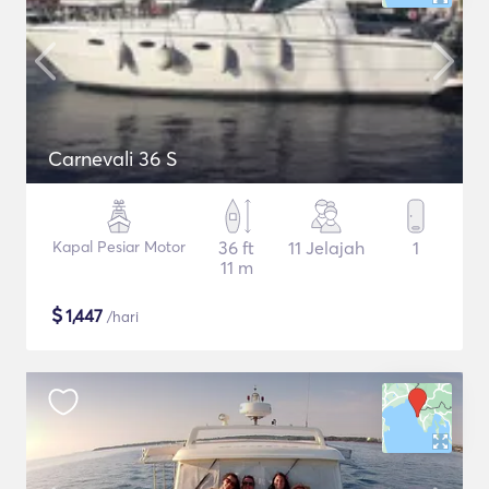
Carnevali 36 S
Kapal Pesiar Motor
36 ft
11 Jelajah
1
11 m
$
1,447
/hari