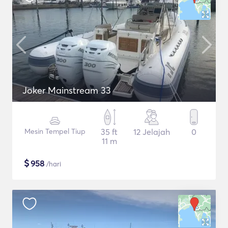
Joker Mainstream 33
Mesin Tempel Tiup
35 ft
12 Jelajah
0
11 m
$
958
/hari