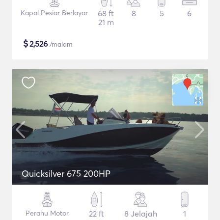
Kapal Pesiar Berlayar
68 ft
8
5
6
21 m
$
2,526
/malam
Quicksilver 675 200HP
Perahu Motor
22 ft
8 Jelajah
1