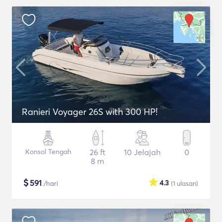
Ranieri Voyager 26S with 300 HP!
Konsol Tengah
26 ft
10 Jelajah
0
8 m
$
591
4.3
/hari
(1
ulasan
)