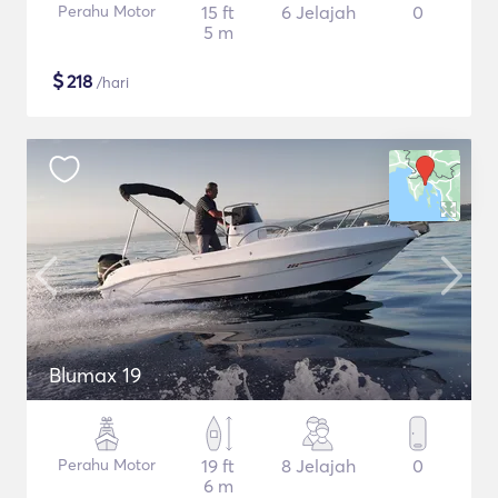
Perahu Motor
15 ft
6 Jelajah
0
5 m
$
218
/hari
Blumax 19
Perahu Motor
19 ft
8 Jelajah
0
6 m