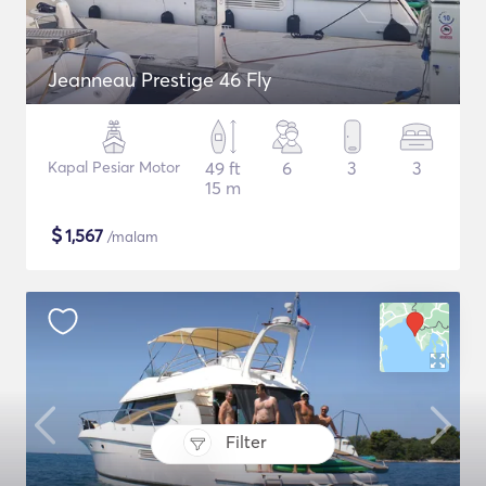
Jeanneau Prestige 46 Fly
Kapal Pesiar Motor
49 ft
6
3
3
15 m
$
1,567
/malam
Filter