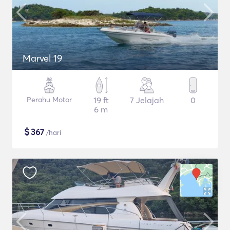
Marvel 19
Perahu Motor
19 ft
7 Jelajah
0
6 m
$
367
/hari