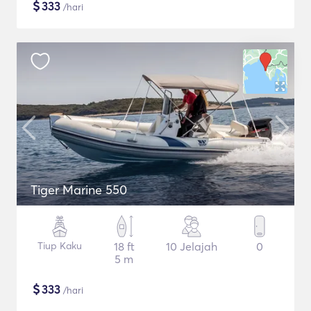
$
333
/hari
Tiger Marine 550
Tiup Kaku
18 ft
10 Jelajah
0
5 m
$
333
/hari