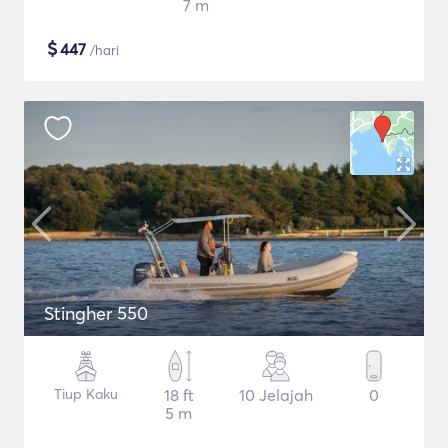
7 m
$
447
/hari
Stingher 550
Tiup Kaku
18 ft
10 Jelajah
0
5 m