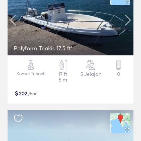
Polyform Triakis 17.5 ft'
Konsol Tengah
17 ft
5 Jelajah
0
5 m
$
202
/hari