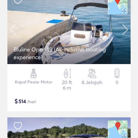
Bluline Open 19 (All-inclusive boating
experience)
Kapal Pesiar Motor
20 ft
8 Jelajah
0
6 m
$
514
/hari