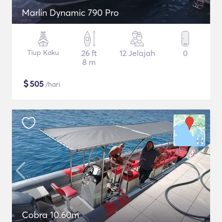
Marlin Dynamic 790 Pro
Tiup Kaku
26 ft
12 Jelajah
0
8 m
$
505
/hari
Cobra 10.60m