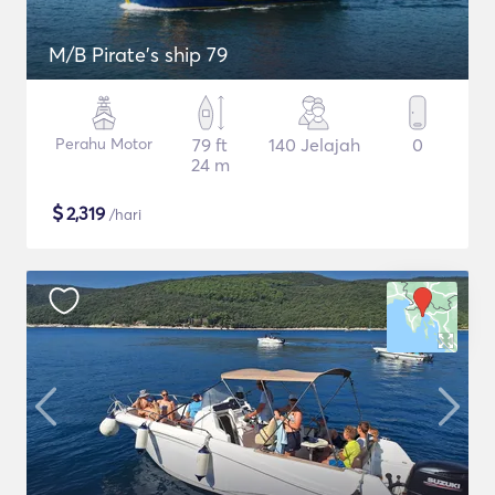
M/B Pirate's ship 79
Perahu Motor
79 ft
140 Jelajah
0
24 m
$
2,319
/hari