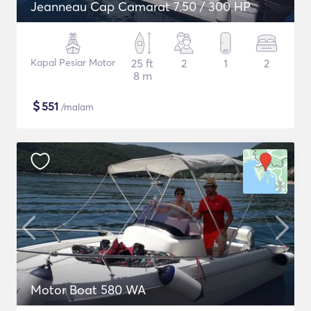
Jeanneau Cap Camarat 7.50 / 300 HP
Kapal Pesiar Motor
25 ft
2
1
2
8 m
$
551
/malam
Motor Boat 580 WA