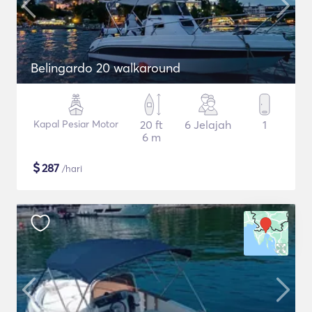
Belingardo 20 walkaround
Kapal Pesiar Motor
20 ft
6 Jelajah
1
6 m
$
287
/hari