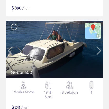
$
390
/hari
Gobbi 600
Perahu Motor
19 ft
8 Jelajah
1
6 m
$
241
/hari