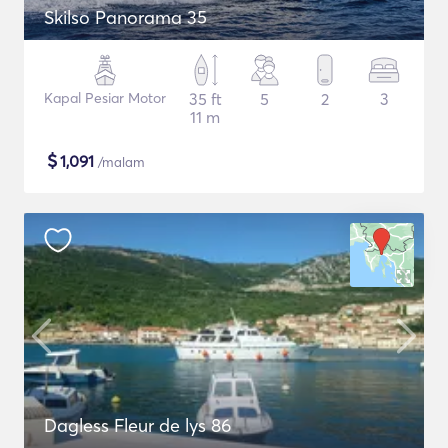
Skilso Panorama 35
Kapal Pesiar Motor
35 ft
5
2
3
11 m
$
1,091
/malam
Dagless Fleur de lys 86