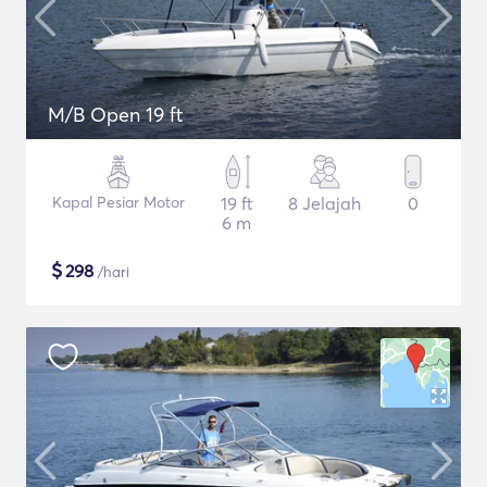
M/B Open 19 ft
Kapal Pesiar Motor
19 ft
8 Jelajah
0
6 m
$
298
/hari