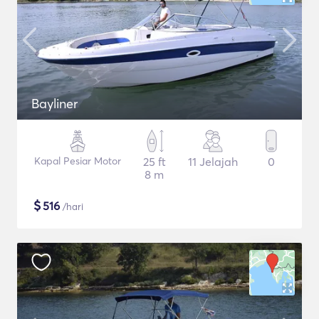
Bayliner
Kapal Pesiar Motor
25 ft
11 Jelajah
0
8 m
$
516
/hari