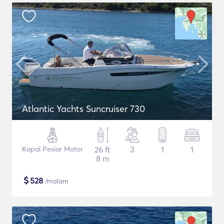
Atlantic Yachts Suncruiser 730
Kapal Pesiar Motor
26 ft
3
1
1
8 m
$
528
/malam