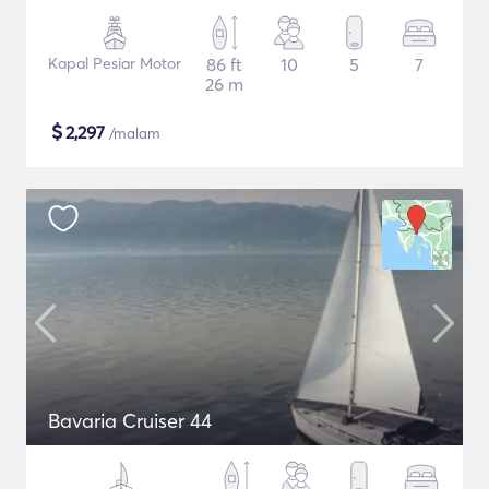
Kapal Pesiar Motor
86 ft
10
5
7
26 m
$
2,297
/malam
Bavaria Cruiser 44