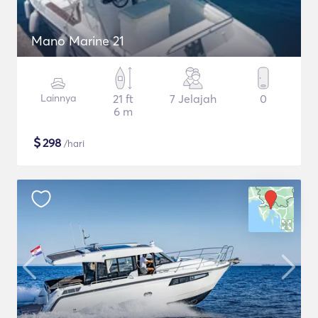
Mano Marine 21
Lainnya
21 ft
7 Jelajah
0
6 m
$
298
/hari