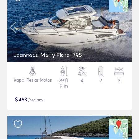
Jeanneau Merry Fisher 795
Kapal Pesiar Motor
29 ft
4
2
2
9 m
$
453
/malam