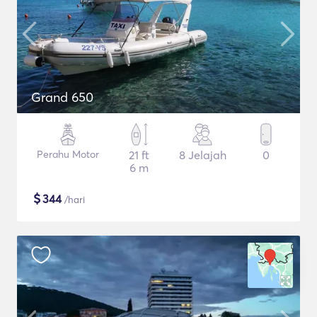
Grand 650
Perahu Motor
21 ft
8 Jelajah
0
6 m
$
344
/hari