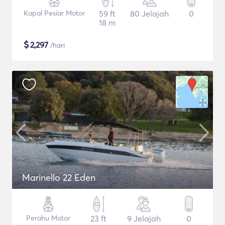
Kapal Pesiar Motor
59 ft
80 Jelajah
0
18 m
$
2,297
/hari
Marinello 22 Eden
Perahu Motor
23 ft
9 Jelajah
0