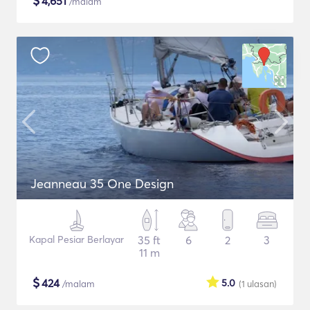
$
4,651
/malam
Jeanneau 35 One Design
Kapal Pesiar Berlayar
35 ft
6
2
3
11 m
$
424
5.0
/malam
(1
ulasan
)