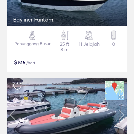
Bayliner Fantom
Penunggang Busur
25 ft
11 Jelajah
0
8 m
$
516
/hari