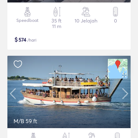
Speedboat
35 ft
10 Jelajah
0
11 m
$
574
/hari
M/B 59 ft