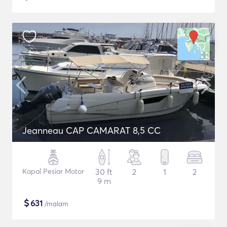
Jeanneau CAP CAMARAT 8,5 CC
Kapal Pesiar Motor
30 ft
2
1
2
9 m
$
631
/malam