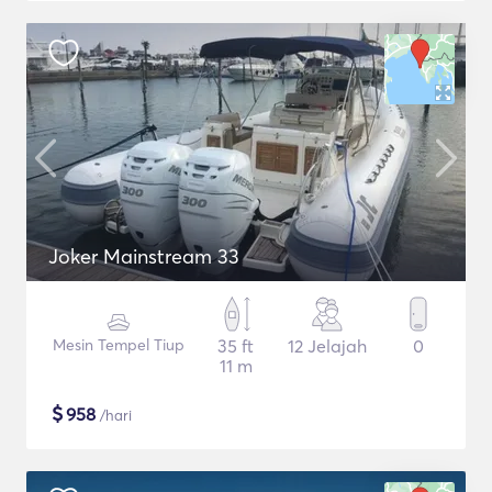
Joker Mainstream 33
Mesin Tempel Tiup
35 ft
12 Jelajah
0
11 m
$
958
/hari