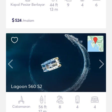
Kapal Pesiar Berlayar
44 ft
9
4
6
13 m
$
524
/malam
Lagoon 560 S2
Catamaran
56 ft
8
4
4
17 m