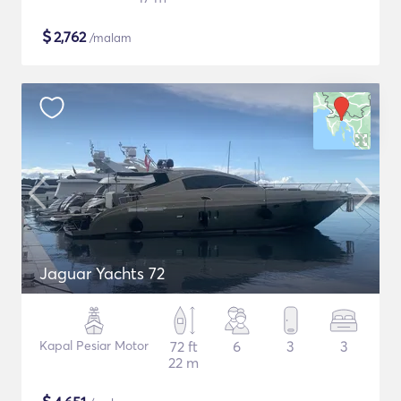
$
2,762
/malam
Jaguar Yachts 72
Kapal Pesiar Motor
72 ft
6
3
3
22 m