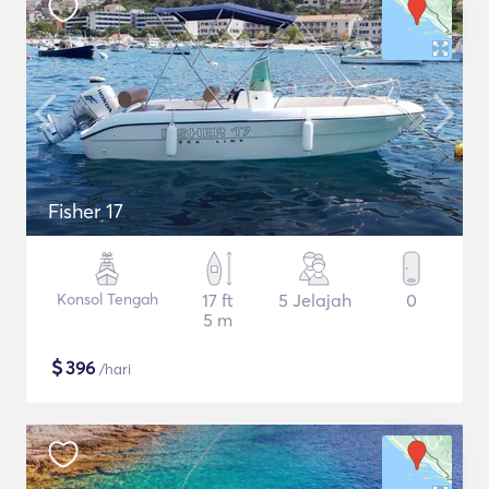
Fisher 17
Konsol Tengah
17 ft
5 Jelajah
0
5 m
$
396
/hari