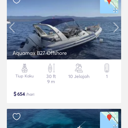
Aquamax B27 Offshore
Tiup Kaku
30 ft
10 Jelajah
1
9 m
$
654
/hari