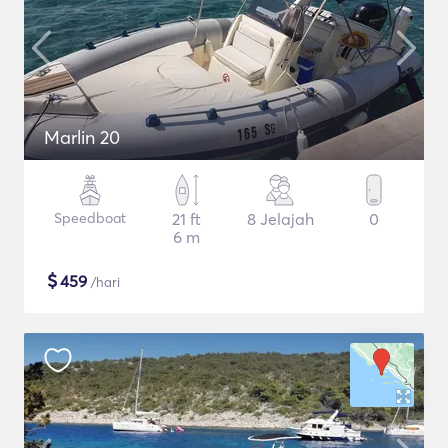
Marlin 20
Speedboat
21 ft
8 Jelajah
0
6 m
$
459
/hari