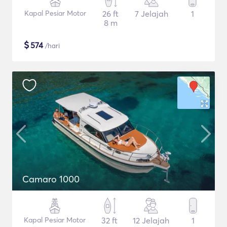
Kapal Pesiar Motor
26 ft
7 Jelajah
1
8 m
$
574
/hari
Camaro 1000
Kapal Pesiar Motor
32 ft
12 Jelajah
1