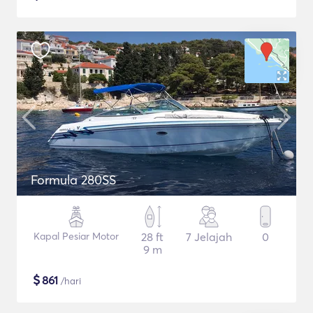
Formula 280SS
Kapal Pesiar Motor
28 ft
7 Jelajah
0
9 m
$
861
/hari