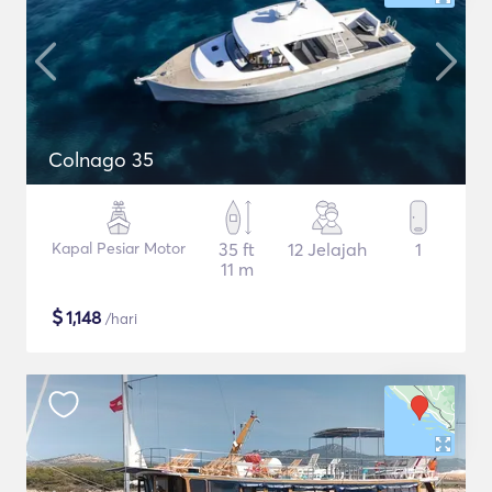
Colnago 35
Kapal Pesiar Motor
35 ft
12 Jelajah
1
11 m
$
1,148
/hari