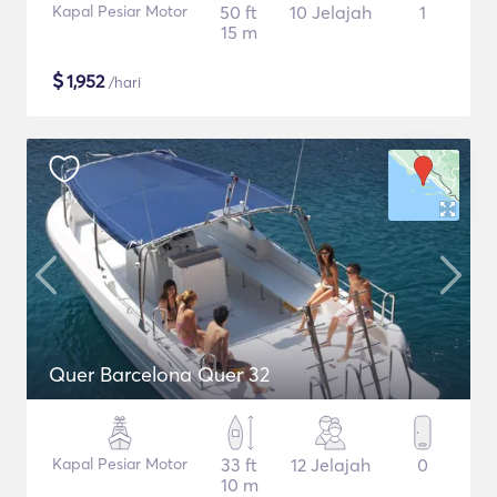
Kapal Pesiar Motor
50 ft
10 Jelajah
1
15 m
$
1,952
/hari
Quer Barcelona Quer 32
Kapal Pesiar Motor
33 ft
12 Jelajah
0
10 m