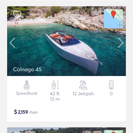
Colnago 45
Speedboat
43 ft
12 Jelajah
0
13 m
$
2,159
/hari