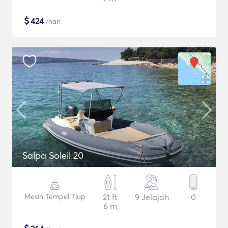
$
424
/hari
Salpa Soleil 20
Mesin Tempel Tiup
21 ft
9 Jelajah
0
6 m