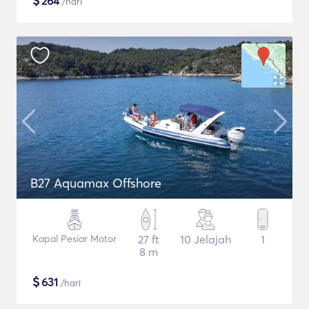
$
264
/hari
B27 Aquamax Offshore
Kapal Pesiar Motor
27 ft
10 Jelajah
1
8 m
$
631
/hari