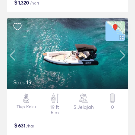
$
1,320
/hari
Sacs 19
Tiup Kaku
19 ft
5 Jelajah
0
6 m
$
631
/hari