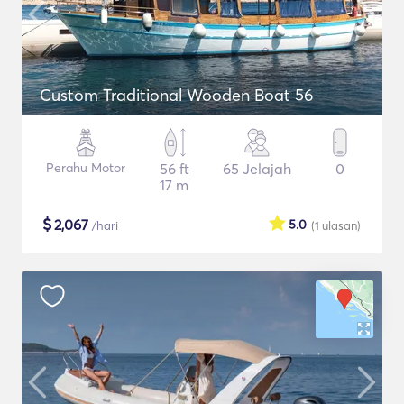
Custom Traditional Wooden Boat 56
Perahu Motor
56 ft
65 Jelajah
0
17 m
$
2,067
5.0
/hari
(1
ulasan
)