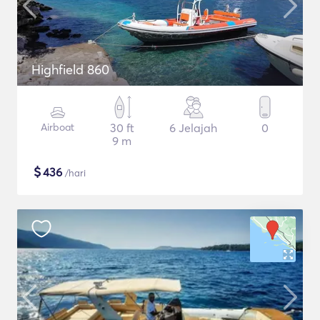
Highfield 860
Airboat
30 ft
6 Jelajah
0
9 m
$
436
/hari