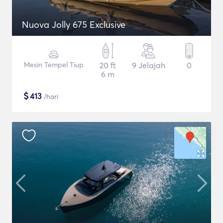
Nuova Jolly 675 Exclusive
Mesin Tempel Tiup
20 ft
9 Jelajah
0
6 m
$
413
/hari