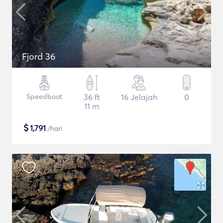
Fjord 36
Speedboat
36 ft
16 Jelajah
0
11 m
$
1,791
/hari