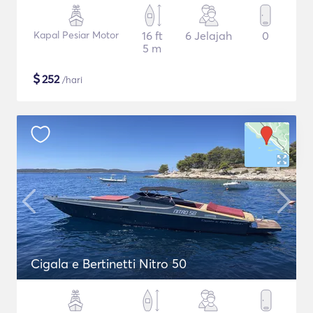
Kapal Pesiar Motor
16 ft
6 Jelajah
0
5 m
$
252
/hari
Cigala e Bertinetti Nitro 50