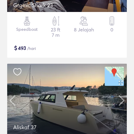
Grginic Shark 23
Speedboat
23 ft
8 Jelajah
0
7 m
$
493
/hari
Aliskaf 37