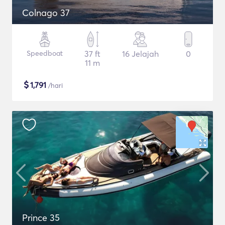
Colnago 37
Speedboat
37 ft
16 Jelajah
0
11 m
$
1,791
/hari
Prince 35