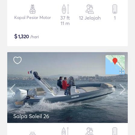
Kapal Pesiar Motor
37 ft
12 Jelajah
1
11 m
$
1,320
/hari
Salpa Soleil 26