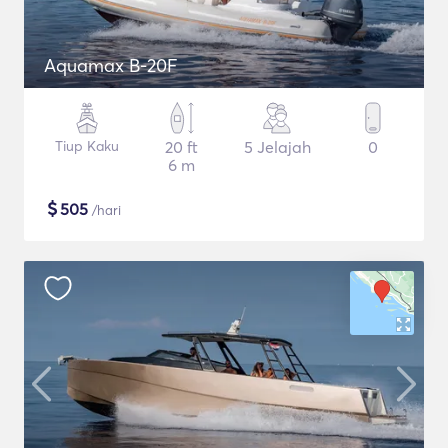
Aquamax B-20F
Tiup Kaku
20 ft
5 Jelajah
0
6 m
$
505
/hari