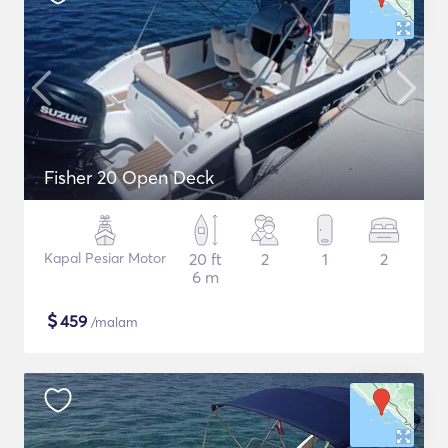
Fisher 20 Open Deck
Kapal Pesiar Motor
20 ft
2
1
2
6 m
$
459
/malam