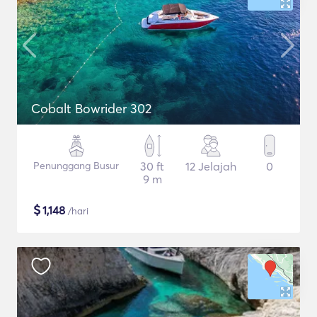
Cobalt Bowrider 302
Penunggang Busur
30 ft
12 Jelajah
0
9 m
$
1,148
/hari