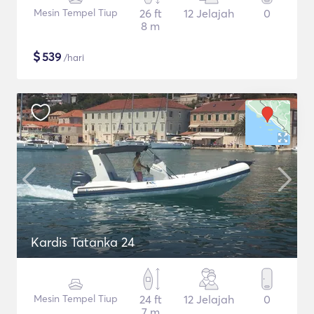
Mesin Tempel Tiup
26 ft
12 Jelajah
0
8 m
$
539
/hari
Kardis Tatanka 24
Mesin Tempel Tiup
24 ft
12 Jelajah
0
7 m