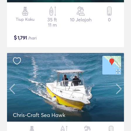
Tiup Kaku
35 ft
10 Jelajah
0
11 m
$
1,791
/hari
Chris-Craft Sea Hawk