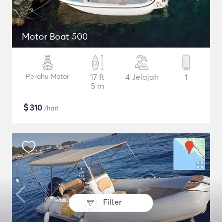
Motor Boat 500
Perahu Motor
17 ft
4 Jelajah
1
5 m
$
310
/hari
Filter