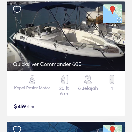
Quicksilver Commander 600
Kapal Pesiar Motor
20 ft
6 Jelajah
1
6 m
$
459
/hari