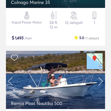
Colnago Marine 35
Kapal Pesiar Motor
38 ft
12 Jelajah
1
12 m
$
1,493
5.0
/hari
(1
ulasan
)
Remia Plast Nautika 500