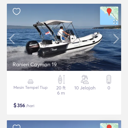
Ranieri Cayman 19
Mesin Tempel Tiup
20 ft
10 Jelajah
0
6 m
$
356
/hari