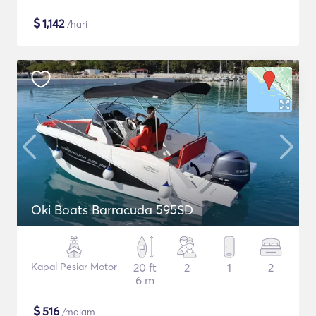
$
1,142
/hari
Oki Boats Barracuda 595SD
Kapal Pesiar Motor
20 ft
2
1
2
6 m
$
516
/malam