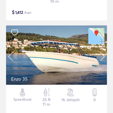
10 m
$
1,412
/hari
Enzo 35
Speedboat
35 ft
16 Jelajah
0
11 m