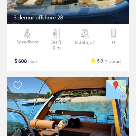
Solemar offshore 28
Speedboat
30 ft
8 Jelajah
0
9 m
$
608
5.0
/hari
(1
ulasan
)