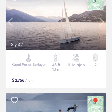
Sly 42
Kapal Pesiar Berlayar
43 ft
11 Jelajah
2
13 m
$
2,756
/hari