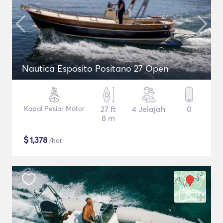
Nautica Esposito Positano 27 Open
Kapal Pesiar Motor
27 ft
4 Jelajah
0
8 m
$
1,378
/hari