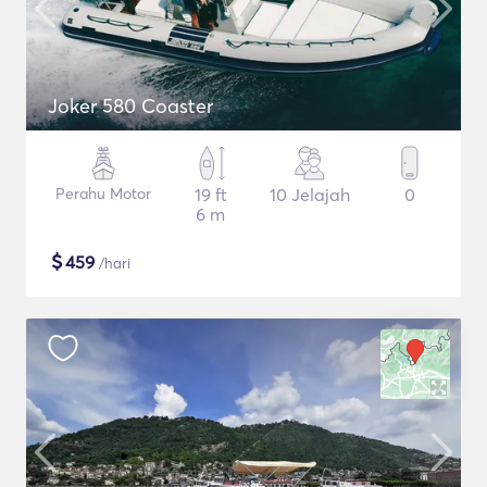
Joker 580 Coaster
Perahu Motor
19 ft
10 Jelajah
0
6 m
$
459
/hari