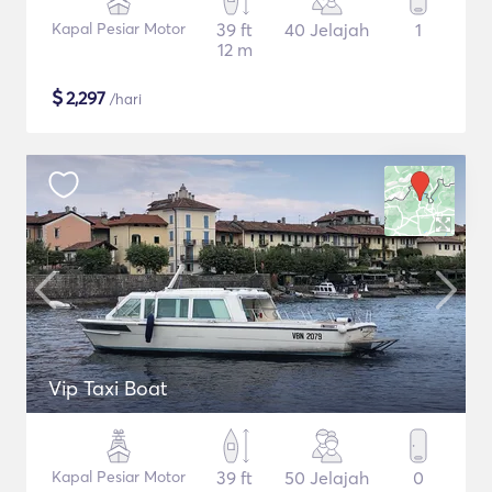
Kapal Pesiar Motor
39 ft
40 Jelajah
1
12 m
$
2,297
/hari
Vip Taxi Boat
Kapal Pesiar Motor
39 ft
50 Jelajah
0