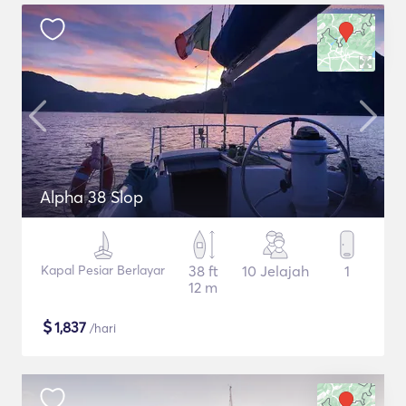
Alpha 38 Slop
Kapal Pesiar Berlayar
38 ft
10 Jelajah
1
12 m
$
1,837
/hari