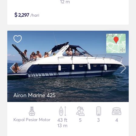
12 m
$
2,297
/hari
Airon Marine 425
Kapal Pesiar Motor
43 ft
5
3
4
13 m