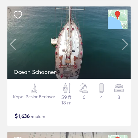
Ocean Schooner
Kapal Pesiar Berlayar
59 ft
6
4
8
18 m
$
1,636
/malam