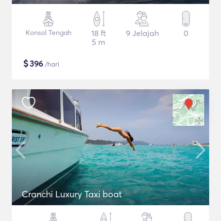
Konsol Tengah
18 ft
9 Jelajah
0
5 m
$
396
/hari
Cranchi Luxury Taxi boat