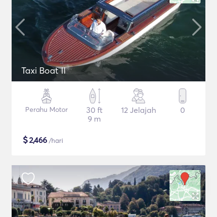
Taxi Boat II
Perahu Motor
30 ft
12 Jelajah
0
9 m
$
2,466
/hari