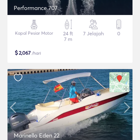
Performance 707
Kapal Pesiar Motor
24 ft
7 Jelajah
0
7 m
$
2,067
/hari
Marinello Eden 22