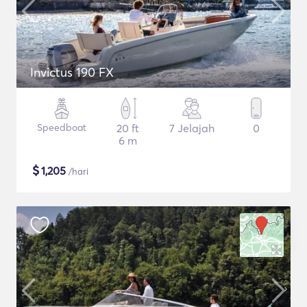
Invictus 190 FX
Speedboat
20 ft
7 Jelajah
0
6 m
$
1,205
/hari