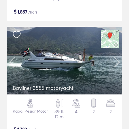
$
1,837
/hari
Bayliner 3555 motoryacht
Kapal Pesiar Motor
39 ft
4
2
2
12 m