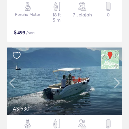
Perahu Motor
18 ft
7 Jelajah
0
5 m
$
499
/hari
AS 530