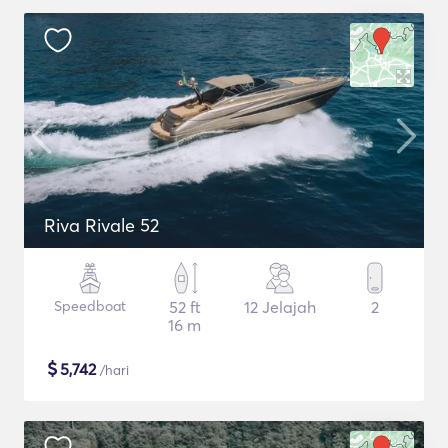
Riva Rivale 52
Speedboat
52 ft
12 Jelajah
2
16 m
$
5,742
/hari