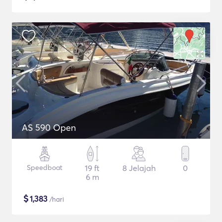
AS 590 Open
Speedboat
19 ft
8 Jelajah
0
6 m
$
1,383
/hari