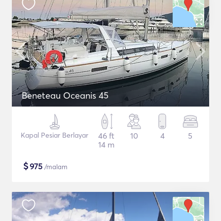
Beneteau Oceanis 45
Kapal Pesiar Berlayar
46 ft
10
4
5
14 m
$
975
/malam