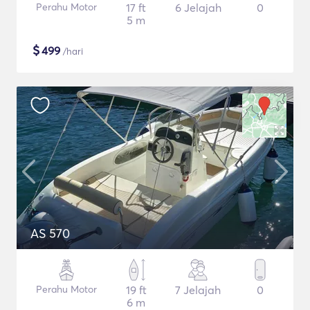
Perahu Motor
17 ft
6 Jelajah
0
5 m
$
499
/hari
AS 570
Perahu Motor
19 ft
7 Jelajah
0
6 m