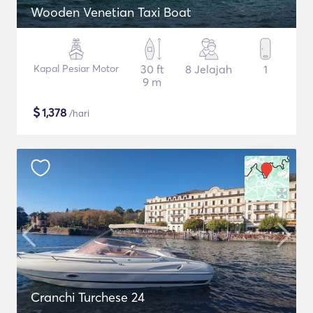
Wooden Venetian Taxi Boat
Kapal Pesiar Motor
30 ft
8 Jelajah
1
9 m
$
1,378
/hari
Cranchi Turchese 24