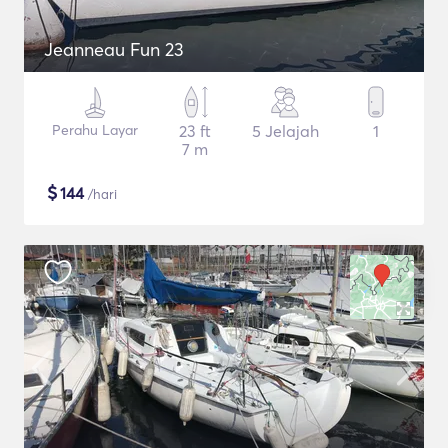
Jeanneau Fun 23
Perahu Layar
23 ft
5 Jelajah
1
7 m
$
144
/hari