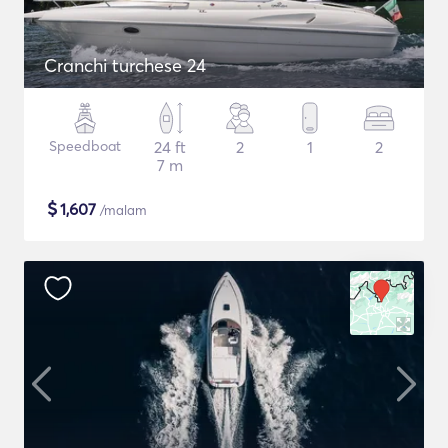
Cranchi turchese 24
Speedboat
24 ft
2
1
2
7 m
$
1,607
/malam