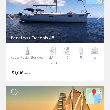
Beneteau Oceanis 48
Kapal Pesiar Berlayar
48 ft
12
5
6
15 m
$
1,016
/malam