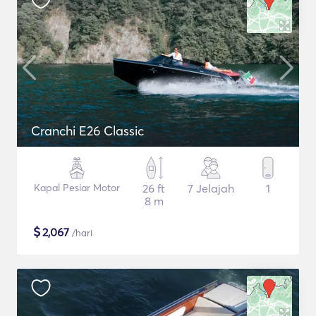
Cranchi E26 Classic
Kapal Pesiar Motor
26 ft
7 Jelajah
1
8 m
$
2,067
/hari