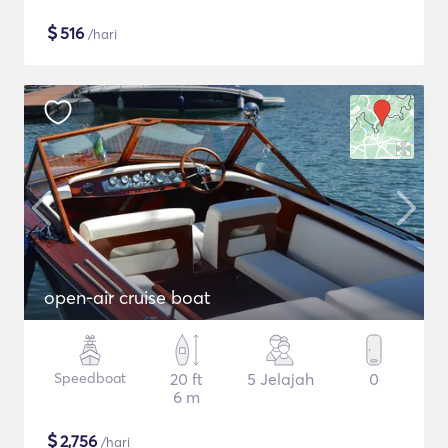
$
516
/hari
open-air cruise boat
Speedboat
20 ft
5 Jelajah
0
6 m
$
2,756
/hari