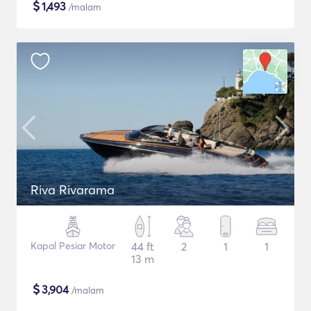
$
1,493
/malam
Riva Rivarama
Kapal Pesiar Motor
44 ft
2
1
1
13 m
$
3,904
/malam