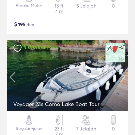
Perahu Motor
13 ft
5 Jelajah
0
4 m
$
195
/hari
Voyager 23s Como Lake Boat Tour
Berjalan-jalan
23 ft
7 Jelajah
0
7 m