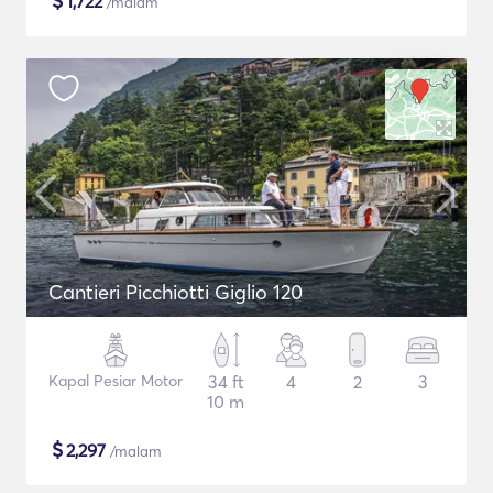
$
1,722
/malam
Cantieri Picchiotti Giglio 120
Kapal Pesiar Motor
34 ft
4
2
3
10 m
$
2,297
/malam