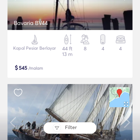
Bavaria BV44
Kapal Pesiar Berlayar
44 ft
8
4
4
13 m
$
545
/malam
Filter