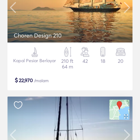
Choren Design 210
Kapal Pesiar Berlayar
210 ft
42
18
20
64 m
$
22,970
/malam