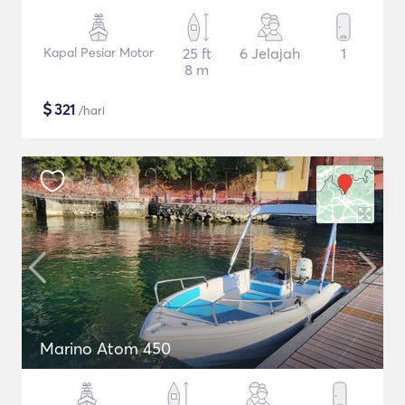
Kapal Pesiar Motor
25 ft
6 Jelajah
1
8 m
$
321
/hari
Marino Atom 450