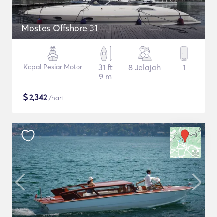
Mostes Offshore 31
Kapal Pesiar Motor
31 ft
8 Jelajah
1
9 m
$
2,342
/hari