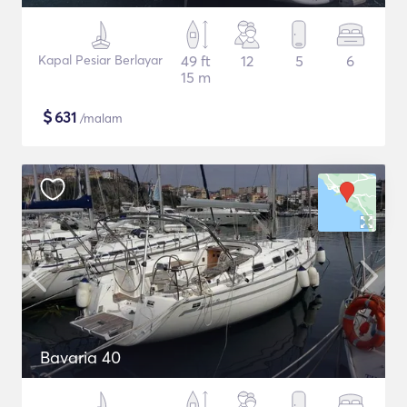
Kapal Pesiar Berlayar
49 ft
12
5
6
15 m
$
631
/malam
Bavaria 40