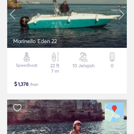
Marinello Eden 22
Speedboat
22 ft
10 Jelajah
0
7 m
$
1,378
/hari