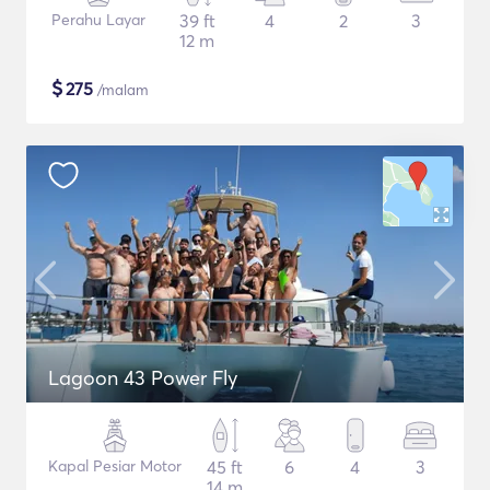
Perahu Layar
39 ft
4
2
3
12 m
$
275
/malam
Lagoon 43 Power Fly
Kapal Pesiar Motor
45 ft
6
4
3
14 m