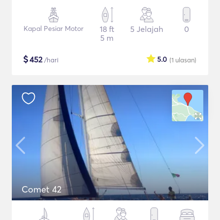
Kapal Pesiar Motor
18 ft
5 Jelajah
0
5 m
$
452
5.0
/hari
(1
ulasan
)
Comet 42