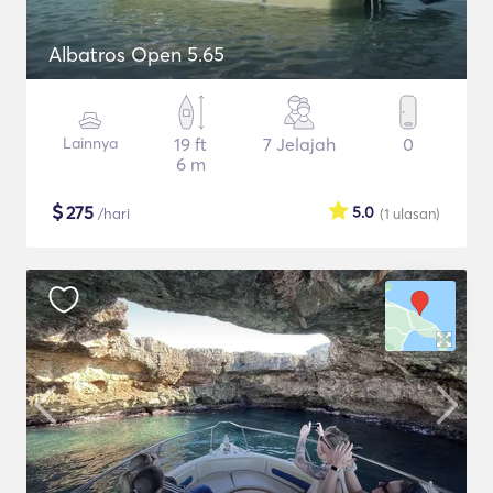
Albatros Open 5.65
Lainnya
19 ft
7 Jelajah
0
6 m
$
275
5.0
/hari
(1
ulasan
)