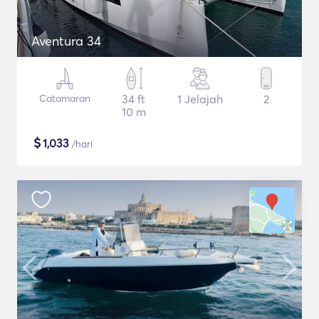
Aventura 34
Catamaran
34 ft
1 Jelajah
2
10 m
$
1,033
/hari