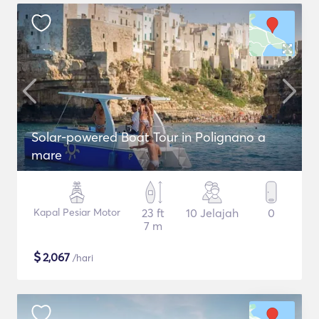
Solar-powered Boat Tour in Polignano a
mare
Kapal Pesiar Motor
23 ft
10 Jelajah
0
7 m
$
2,067
/hari