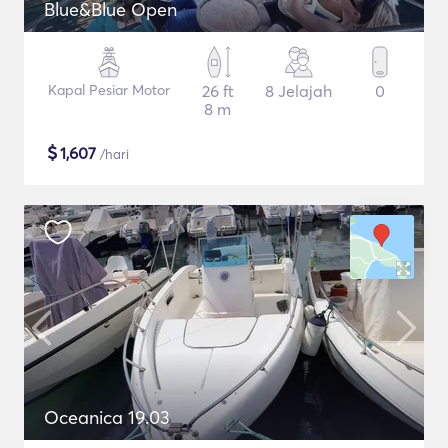
Blue&Blue Open
Kapal Pesiar Motor
26 ft
8 Jelajah
0
8 m
$
1,607
/hari
Oceanica 19.03