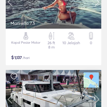
Marinello 7.5
Kapal Pesiar Motor
26 ft
10 Jelajah
0
8 m
$
1,137
/hari