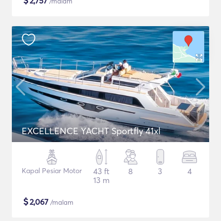
$
2,757
/malam
EXCELLENCE YACHT Sportfly 41xl
Kapal Pesiar Motor
43 ft
8
3
4
13 m
$
2,067
/malam