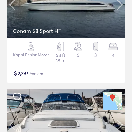
Conam 58 Sport HT
Kapal Pesiar Motor
58 ft
6
3
4
18 m
$
2,297
/malam