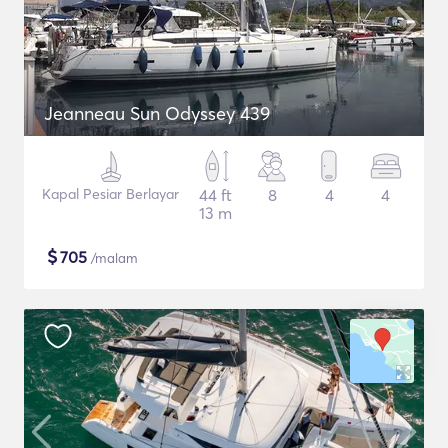
Jeanneau Sun Odyssey 439
Kapal Pesiar Berlayar
44 ft
8
4
4
13 m
$
705
/malam