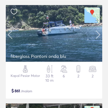
fiberglass Piantoni onda blu
Kapal Pesiar Motor
33 ft
6
2
2
10 m
$
861
/malam