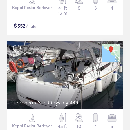
Kapal Pesiar Berlayar
41 ft
8
3
4
12 m
$
552
/malam
Jeanneau Sun Odyssey 449
Kapal Pesiar Berlayar
45 ft
10
4
5