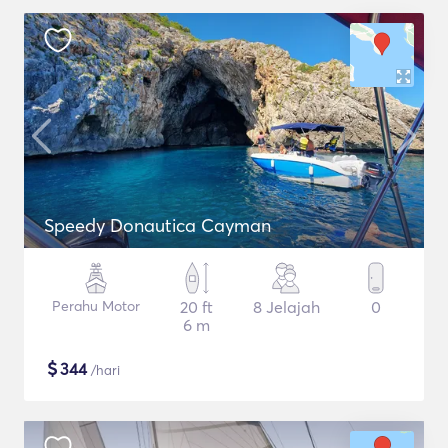
Speedy Donautica Cayman
Perahu Motor
20 ft
8 Jelajah
0
6 m
$
344
/hari