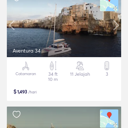
Aventura 34
Catamaran
34 ft
11 Jelajah
3
10 m
$
1,493
/hari