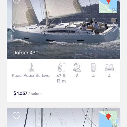
Dufour 430
Kapal Pesiar Berlayar
43 ft
8
4
4
13 m
$
1,057
/malam