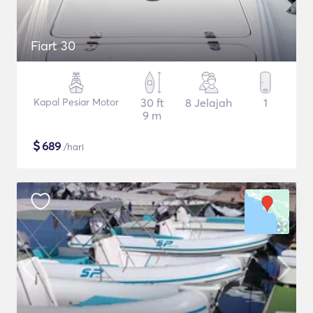
Fiart 30
Kapal Pesiar Motor
30 ft
8 Jelajah
1
9 m
$
689
/hari