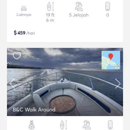
Lainnya
19 ft
5 Jelajah
0
6 m
$
459
/hari
B&C Walk Around