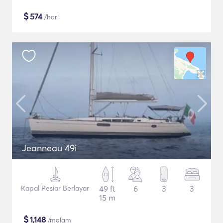
$
574
/hari
Jeanneau 49i
Kapal Pesiar Berlayar
49 ft
6
3
3
15 m
$
1,148
/malam