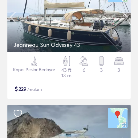
Jeanneau Sun Odyssey 43
Kapal Pesiar Berlayar
43 ft
6
3
3
13 m
$
229
/malam