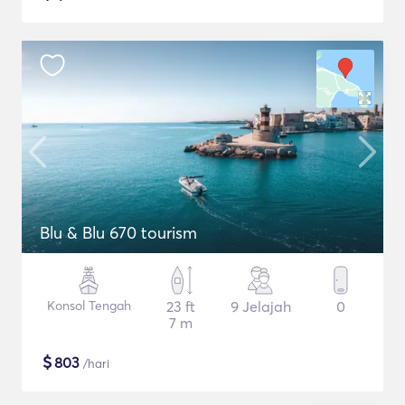
Blu & Blu 670 tourism
Konsol Tengah
23 ft
9 Jelajah
0
7 m
$
803
/hari