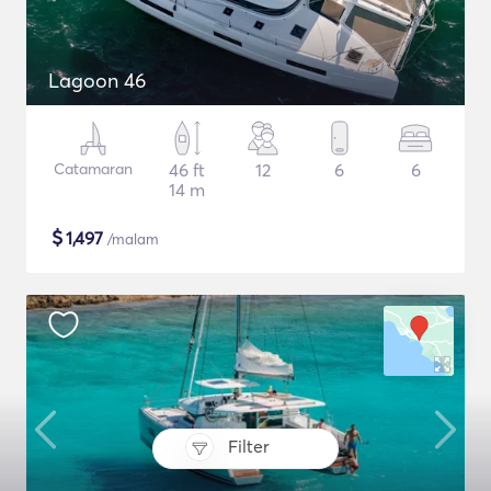
Lagoon 46
Catamaran
46 ft
12
6
6
14 m
$
1,497
/malam
Filter