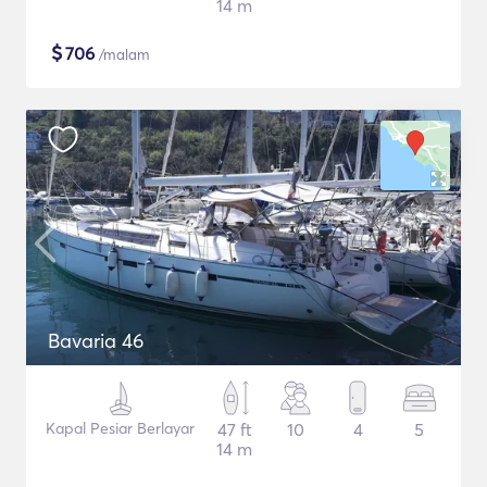
14 m
$
706
/malam
Bavaria 46
Kapal Pesiar Berlayar
47 ft
10
4
5
14 m