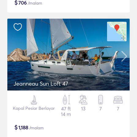
$
706
/malam
Jeanneau Sun Loft 47
Kapal Pesiar Berlayar
47 ft
13
7
7
14 m
$
1,188
/malam