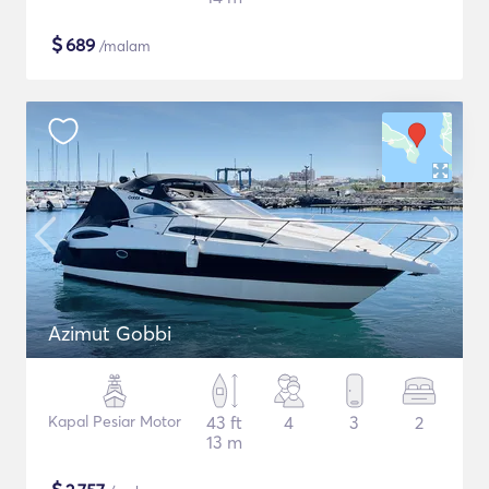
$
689
/malam
Azimut Gobbi
Kapal Pesiar Motor
43 ft
4
3
2
13 m