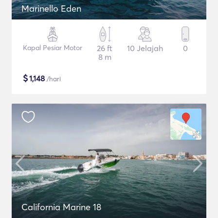
Marinello Eden
Kapal Pesiar Motor
26 ft
10 Jelajah
0
8 m
$
1,148
/hari
California Marine 18