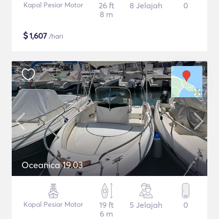
Kapal Pesiar Motor
26 ft
8 Jelajah
0
8 m
$
1,607
/hari
Oceanica 19.03
Kapal Pesiar Motor
19 ft
5 Jelajah
0
6 m