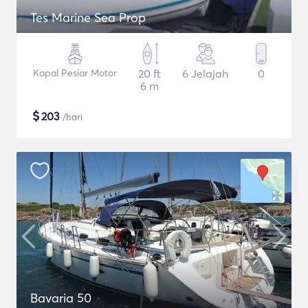
Tes Marine Sea Prop
Kapal Pesiar Motor
20 ft
6 Jelajah
0
6 m
$
203
/hari
Bavaria 50