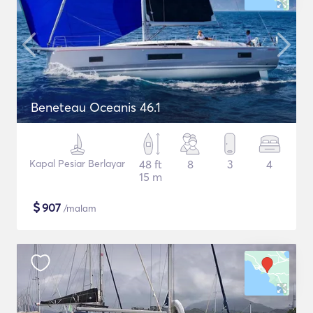
Beneteau Oceanis 46.1
Kapal Pesiar Berlayar
48 ft
8
3
4
15 m
$
907
/malam