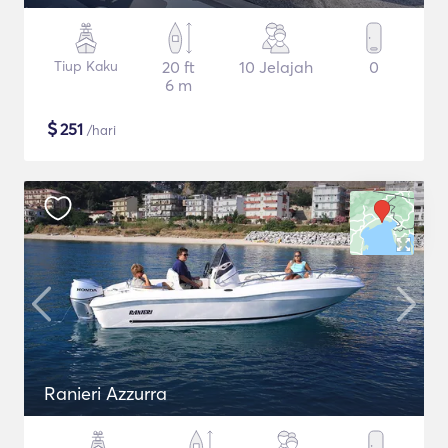
Tiup Kaku
20 ft
10 Jelajah
0
6 m
$
251
/hari
Ranieri Azzurra