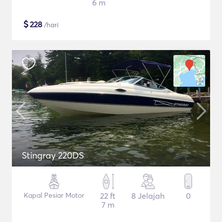
6 m
$
228
/hari
Stingray 220DS
Kapal Pesiar Motor
22 ft
8 Jelajah
0
7 m