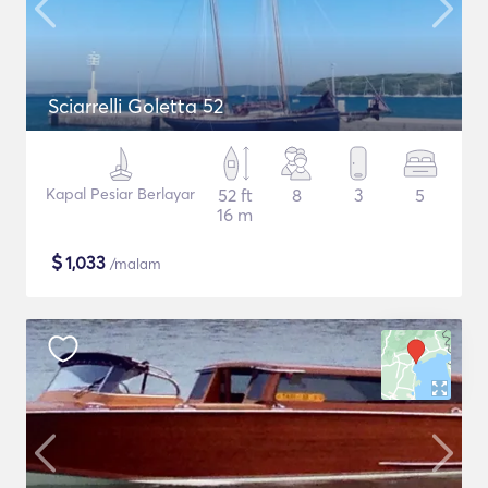
Sciarrelli Goletta 52
Kapal Pesiar Berlayar
52 ft
8
3
5
16 m
$
1,033
/malam