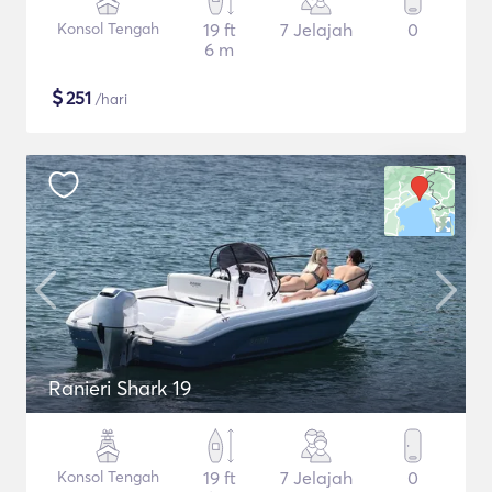
Konsol Tengah
19 ft
7 Jelajah
0
6 m
$
251
/hari
Ranieri Shark 19
Konsol Tengah
19 ft
7 Jelajah
0