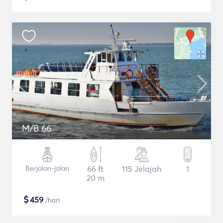
M/B 66
Berjalan-jalan
66 ft
115 Jelajah
1
20 m
$
459
/hari