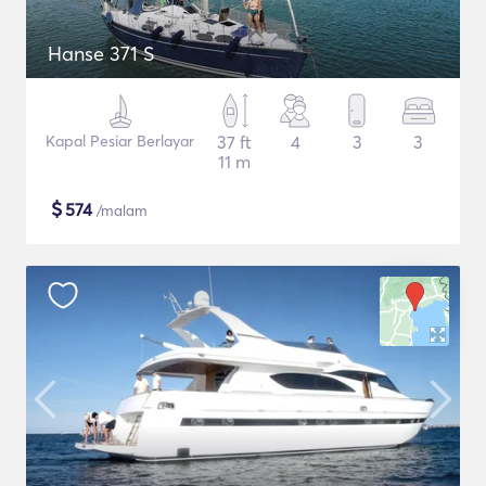
Hanse 371 S
Kapal Pesiar Berlayar
37 ft
4
3
3
11 m
$
574
/malam