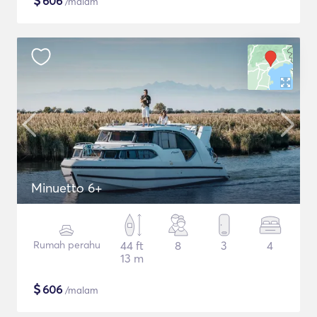
$
606
/malam
Minuetto 6+
Rumah perahu
44 ft
8
3
4
13 m
$
606
/malam