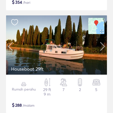
$
354
/hari
Houseboat 29ft
Rumah perahu
29 ft
7
2
5
9 m
$
288
/malam