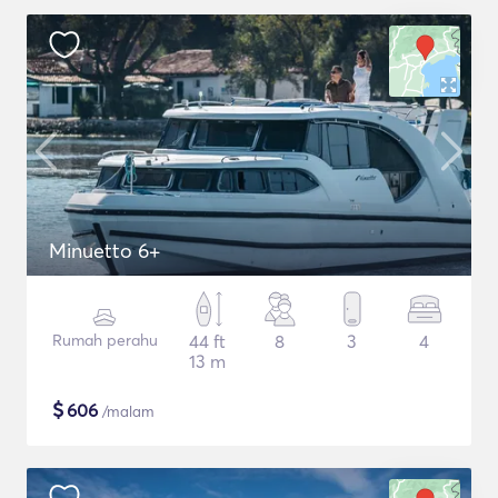
Minuetto 6+
Rumah perahu
44 ft
8
3
4
13 m
$
606
/malam