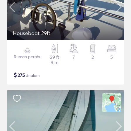
Houseboat 29ft
Rumah perahu
29 ft
7
2
5
9 m
$
275
/malam