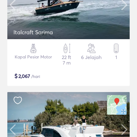
Italcraft Sarima
Kapal Pesiar Motor
22 ft
6 Jelajah
1
7 m
$
2,067
/hari