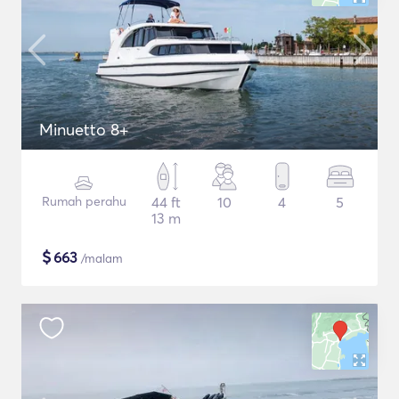
Minuetto 8+
Rumah perahu
44 ft
10
4
5
13 m
$
663
/malam