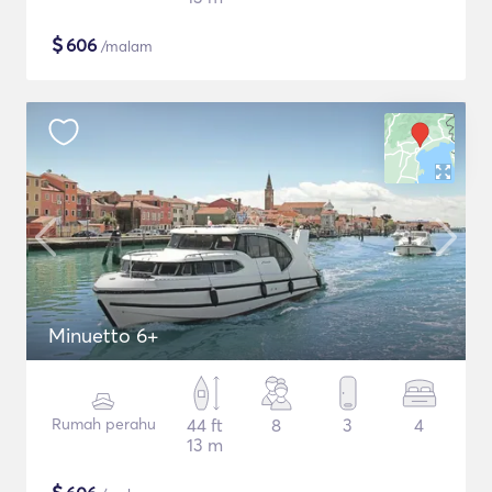
$
606
/malam
Minuetto 6+
Rumah perahu
44 ft
8
3
4
13 m