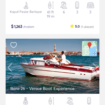
Kapal Pesiar Berlayar
61 ft
6
3
3
19 m
$
1,263
5.0
/malam
(1
ulasan
)
Bora 26 - Venice Boat Experience