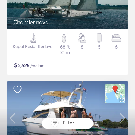
Chantier naval
Kapal Pesiar Berlayar
68 ft
8
5
6
21 m
$
2,526
/malam
Filter