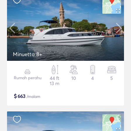
Minuetto 8+
Rumah perahu
44 ft
10
4
5
13 m
$
663
/malam