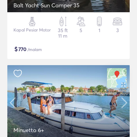
Balt Yacht Sun Camper 35
Kapal Pesiar Motor
35 ft
5
1
3
11 m
$
770
/malam
Minuetto 6+