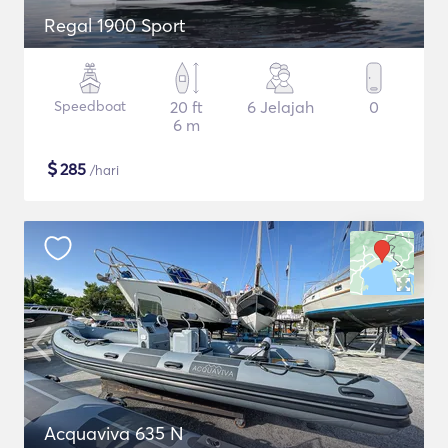
Regal 1900 Sport
Speedboat
20 ft
6 Jelajah
0
6 m
$
285
/hari
Acquaviva 635 N