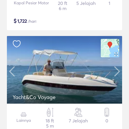
Kapal Pesiar Motor
20 ft
5 Jelajah
1
6 m
$
1,722
/hari
Yacht&Co Voyage
Lainnya
18 ft
7 Jelajah
0
5 m