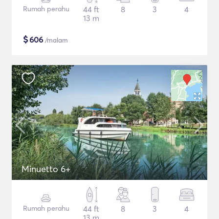
Rumah perahu
44 ft
8
3
4
13 m
$
606
/malam
Minuetto 6+
Rumah perahu
44 ft
8
3
4
13 m