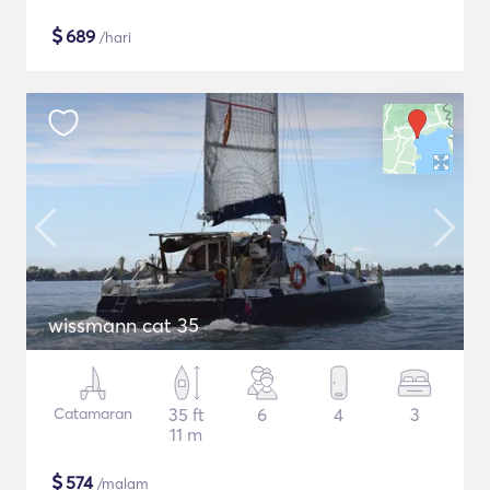
$
689
/hari
wissmann cat 35
Catamaran
35 ft
6
4
3
11 m
$
574
/malam