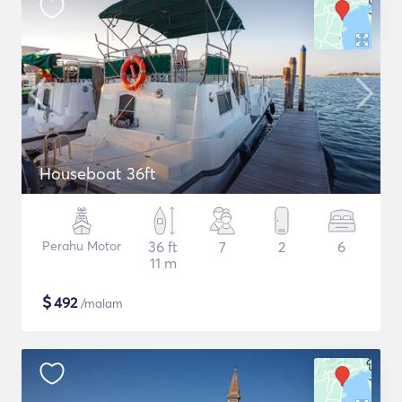
Houseboat 36ft
Perahu Motor
36 ft
7
2
6
11 m
$
492
/malam