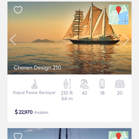
Choren Design 210
Kapal Pesiar Berlayar
210 ft
42
18
20
64 m
$
22,970
/malam