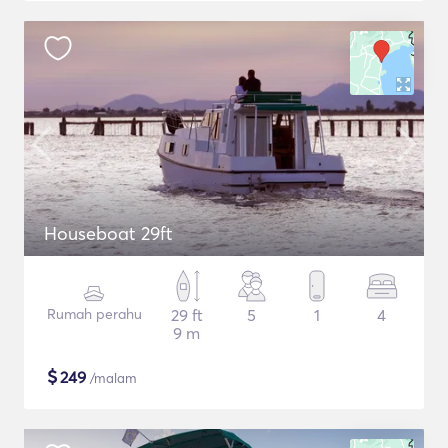
Houseboat 29ft
Rumah perahu
29 ft
5
1
4
9 m
$
249
/malam