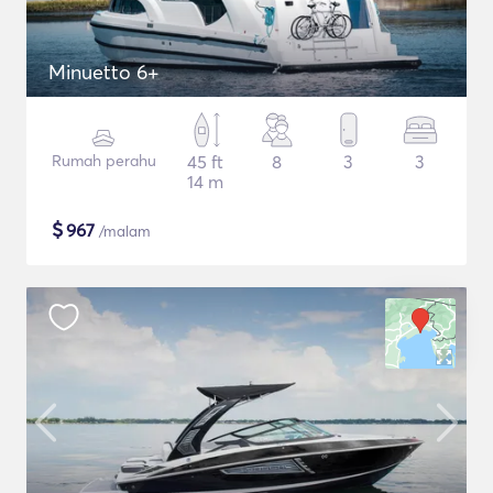
Minuetto 6+
Rumah perahu
45 ft
8
3
3
14 m
$
967
/malam