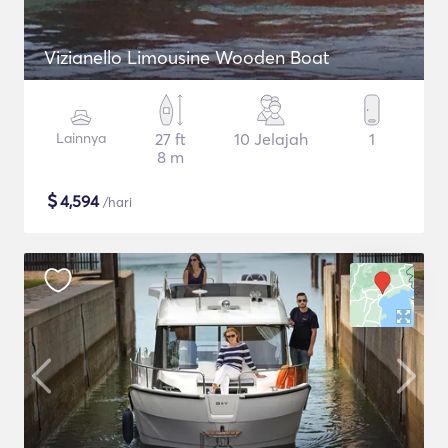
Vizianello Limousine Wooden Boat
Lainnya
27 ft
10 Jelajah
1
8 m
$
4,594
/hari