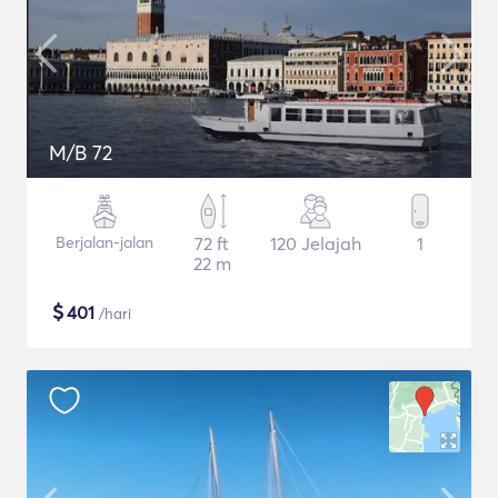
M/B 72
Berjalan-jalan
72 ft
120 Jelajah
1
22 m
$
401
/hari