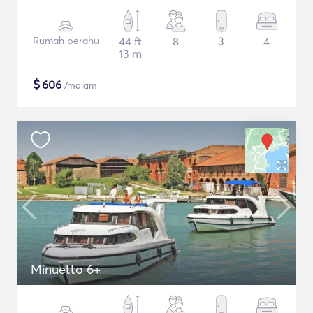
Rumah perahu
44 ft
8
3
4
13 m
$
606
/malam
Minuetto 6+