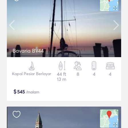
Bavaria BV44
Kapal Pesiar Berlayar
44 ft
8
4
4
13 m
$
545
/malam