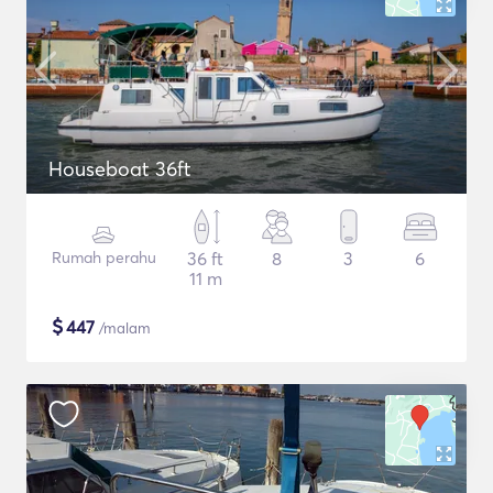
Houseboat 36ft
Rumah perahu
36 ft
8
3
6
11 m
$
447
/malam