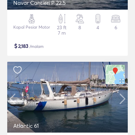
Navar Cantieri P 22.5
Kapal Pesiar Motor
23 ft
8
4
6
7 m
$
2,183
/malam
Atlantic 61