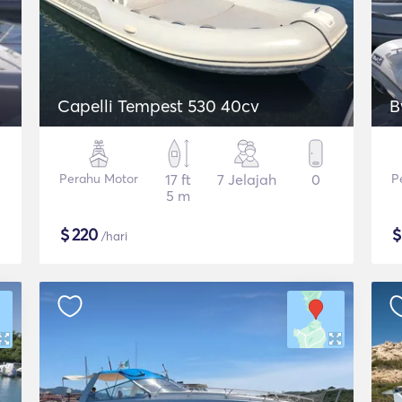
Capelli Tempest 530 40cv
B
Perahu Motor
17 ft
7 Jelajah
0
P
5 m
$
220
/hari