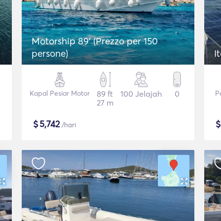
Motorship 89' (Prezzo per 150
persone)
I
Kapal Pesiar Motor
89 ft
100 Jelajah
0
P
27 m
$
5,742
/hari