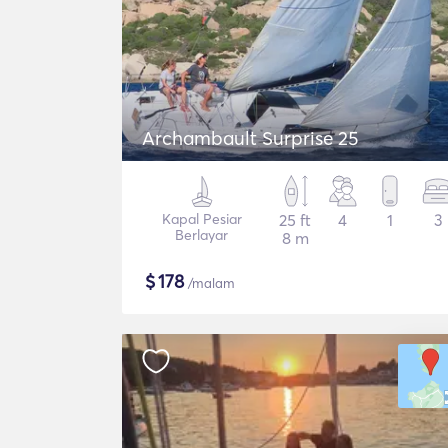
Archambault Surprise 25
Kapal Pesiar
25 ft
4
1
3
Berlayar
8 m
$
178
/malam