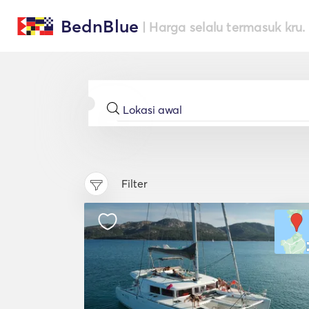
BednBlue
| Harga selalu termasuk kru.
Filter