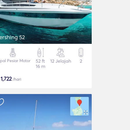
ershing 52
pal Pesiar Motor
52 ft
12 Jelajah
2
16 m
$
1,722
/hari