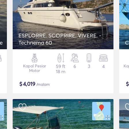
ESPLORRE. SCOPRIRE. VIVERE. -
ce
Technema 60
C
Kapal Pesiar
59 ft
6
3
4
Ka
Motor
18 m
$
4,019
/malam