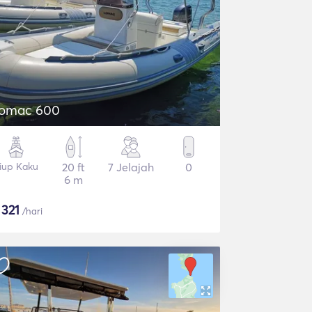
omac 600
iup Kaku
20 ft
7 Jelajah
0
6 m
$
321
/hari