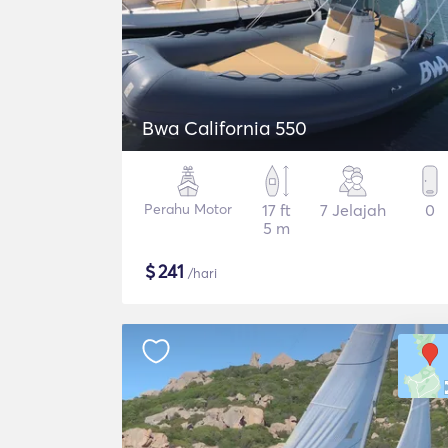
Bwa California 550
Perahu Motor
17 ft
7 Jelajah
0
5 m
$
241
/hari