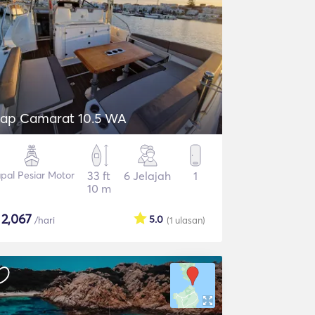
ap Camarat 10.5 WA
pal Pesiar Motor
33 ft
6 Jelajah
1
10 m
$
2,067
5.0
/hari
(1
ulasan
)