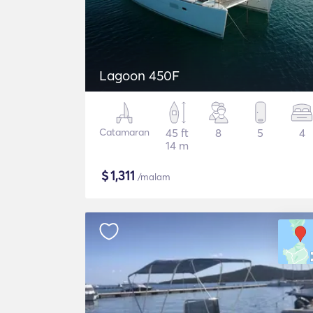
Lagoon 450F
Catamaran
45 ft
8
5
4
14 m
$
1,311
/malam