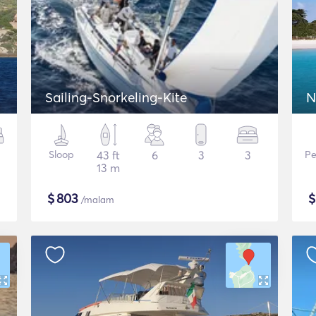
Sailing-Snorkeling-Kite
N
Sloop
43 ft
6
3
3
Pe
13 m
$
803
/malam