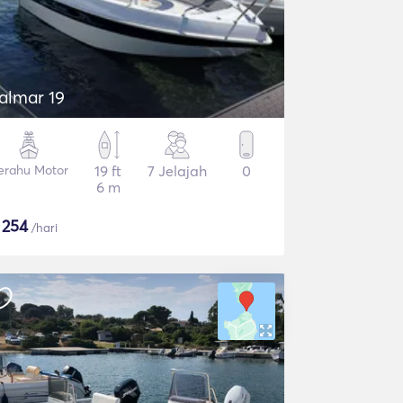
talmar 19
erahu Motor
19 ft
7 Jelajah
0
6 m
$
254
/hari