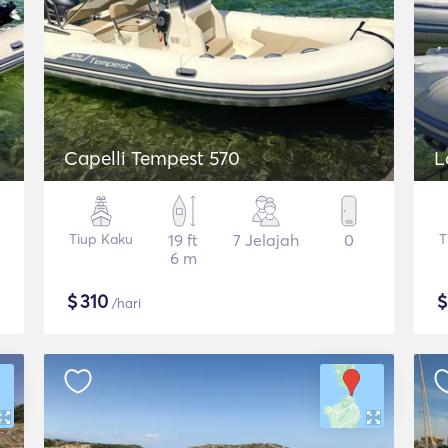
Capelli Tempest 570
L
Tiup Kaku
19 ft
7 Jelajah
0
T
6 m
$
310
/hari