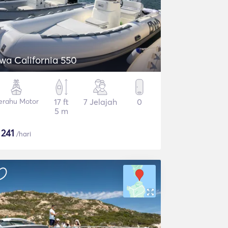
wa California 550
erahu Motor
17 ft
7 Jelajah
0
5 m
$
241
/hari