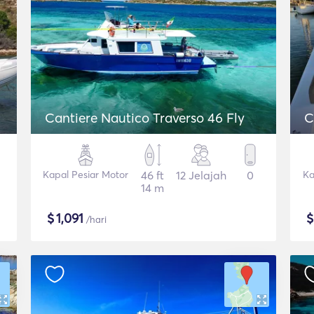
Cantiere Nautico Traverso 46 Fly
C
Kapal Pesiar Motor
46 ft
12 Jelajah
0
Ka
14 m
$
1,091
/hari