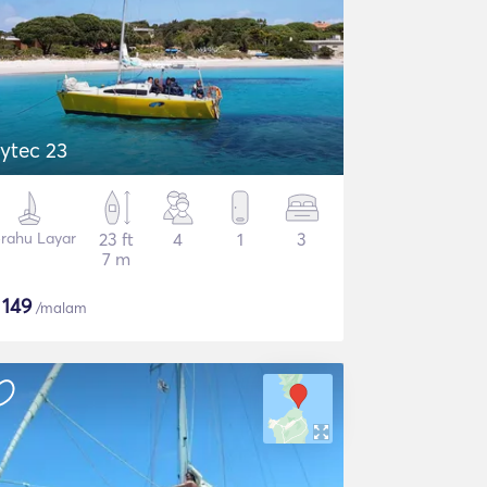
ytec 23
rahu Layar
23 ft
4
1
3
7 m
$
149
/malam