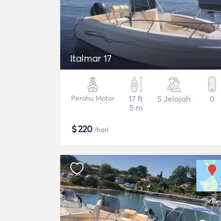
Italmar 17
Perahu Motor
17 ft
5 Jelajah
0
5 m
$
220
/hari