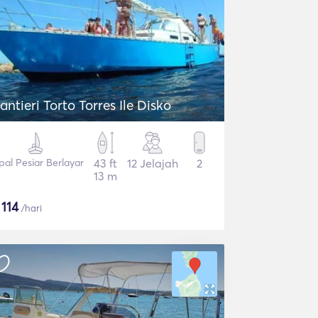
antieri Torto Torres Ile Disko
pal Pesiar Berlayar
43 ft
12 Jelajah
2
13 m
$
114
/hari