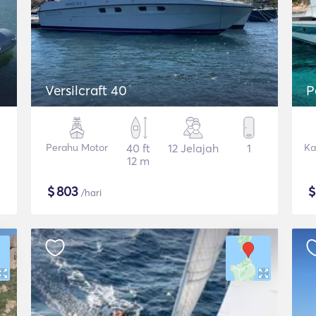
Versilcraft 40
P
Perahu Motor
40 ft
12 Jelajah
1
Ka
12 m
$
803
/hari