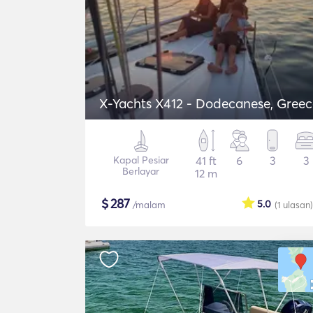
X-Yachts X412 - Dodecanese, Gree
Kapal Pesiar
41 ft
6
3
3
Berlayar
12 m
$
287
5.0
/malam
(1
ulasan
)