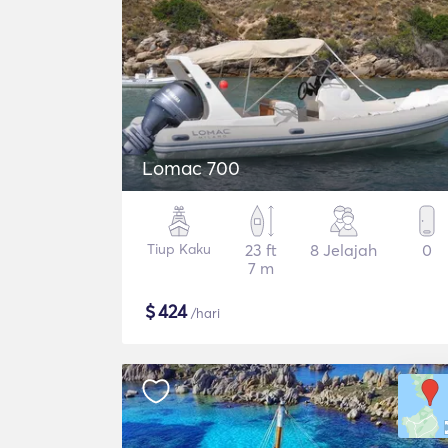
Lomac 700
Tiup Kaku
23 ft
8 Jelajah
0
7 m
$
424
/hari