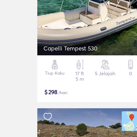
Capelli Tempest 530
Tiup Kaku
17 ft
5 Jelajah
0
5 m
$
298
/hari