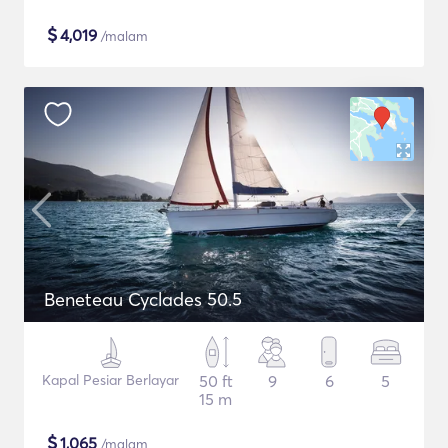
$
4,019
/malam
Beneteau Cyclades 50.5
Kapal Pesiar Berlayar
50 ft
9
6
5
15 m
$
1,065
/malam