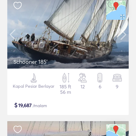
Schooner 185'
Kapal Pesiar Berlayar
185 ft
12
6
9
56 m
$
19,687
/malam