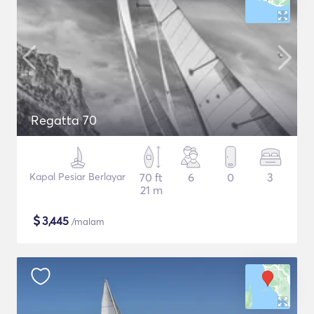
Regatta 70
Kapal Pesiar Berlayar
70 ft
6
0
3
21 m
$
3,445
/malam