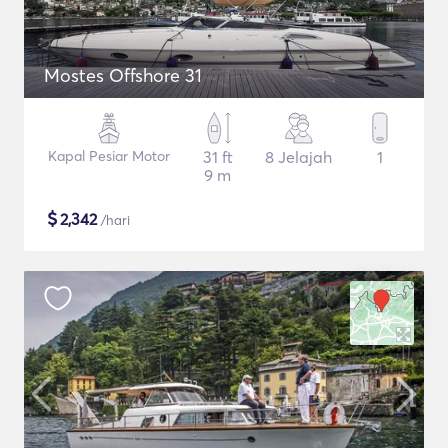
Mostes Offshore 31
Kapal Pesiar Motor
31 ft
8 Jelajah
1
9 m
$
2,342
/hari