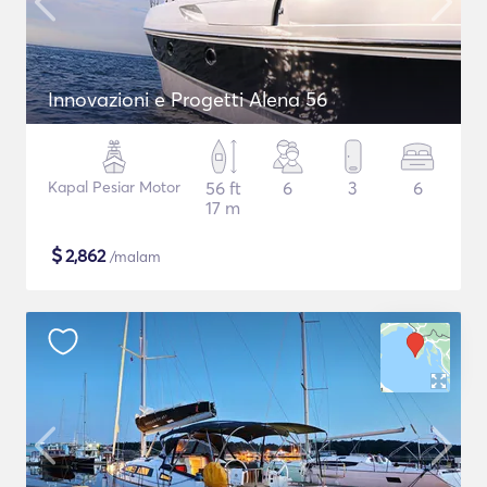
Innovazioni e Progetti Alena 56
Kapal Pesiar Motor
56 ft
6
3
6
17 m
$
2,862
/malam