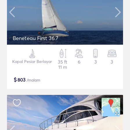
Beneteau First 36.7
Kapal Pesiar Berlayar
35 ft
6
3
3
11 m
$
803
/malam