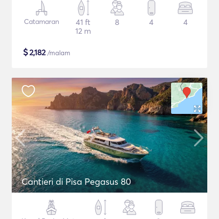
Catamaran
41 ft
8
4
4
12 m
$
2,182
/malam
Cantieri di Pisa Pegasus 80