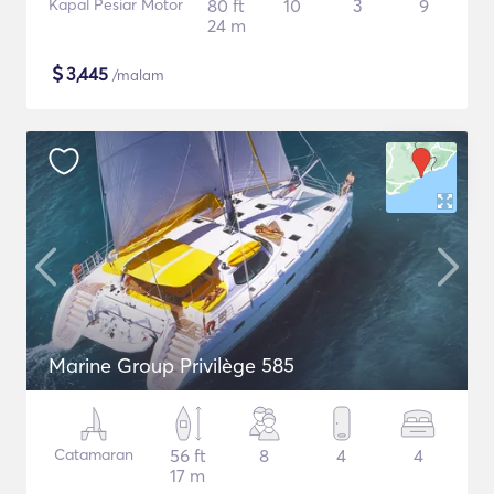
Kapal Pesiar Motor
80 ft
10
3
9
24 m
$
3,445
/malam
Marine Group Privilège 585
Catamaran
56 ft
8
4
4
17 m