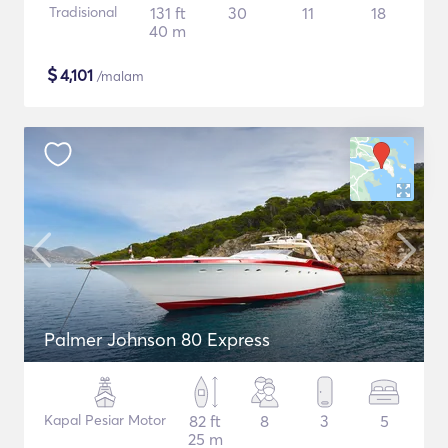
Tradisional
131 ft
30
11
18
40 m
$
4,101
/malam
Palmer Johnson 80 Express
Kapal Pesiar Motor
82 ft
8
3
5
25 m