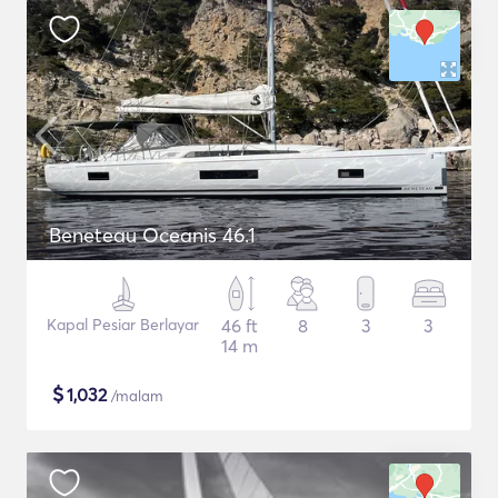
Beneteau Oceanis 46.1
Kapal Pesiar Berlayar
46 ft
8
3
3
14 m
$
1,032
/malam