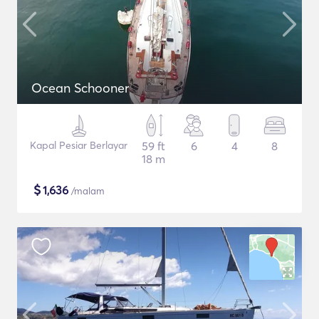
Ocean Schooner
Kapal Pesiar Berlayar
59 ft
6
4
8
18 m
$
1,636
/malam