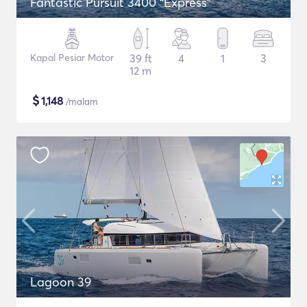
Fantastic Pursuit 3400 "Express"
Kapal Pesiar Motor
39 ft
4
1
3
12 m
$
1,148
/malam
Lagoon 39