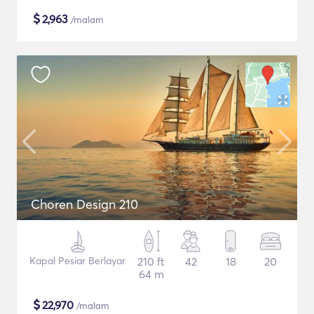
$
2,963
/malam
Choren Design 210
Kapal Pesiar Berlayar
210 ft
42
18
20
64 m
$
22,970
/malam