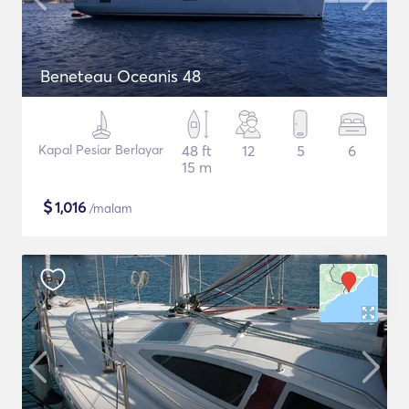
Beneteau Oceanis 48
Kapal Pesiar Berlayar
48 ft
12
5
6
15 m
$
1,016
/malam