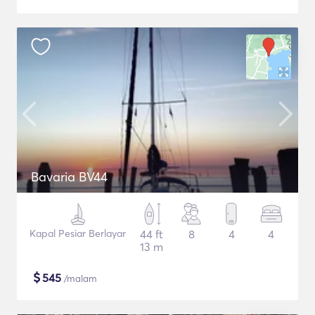
Bavaria BV44
Kapal Pesiar Berlayar
44 ft
8
4
4
13 m
$
545
/malam