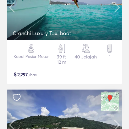
Cranchi Luxury Taxi boat
Kapal Pesiar Motor
39 ft
40 Jelajah
1
12 m
$
2,297
/hari