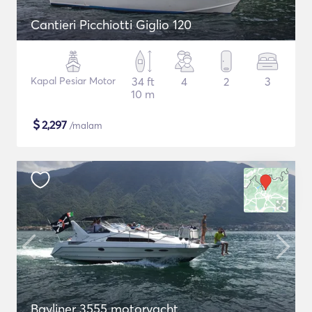
Cantieri Picchiotti Giglio 120
Kapal Pesiar Motor
34 ft
4
2
3
10 m
$
2,297
/malam
Bayliner 3555 motoryacht