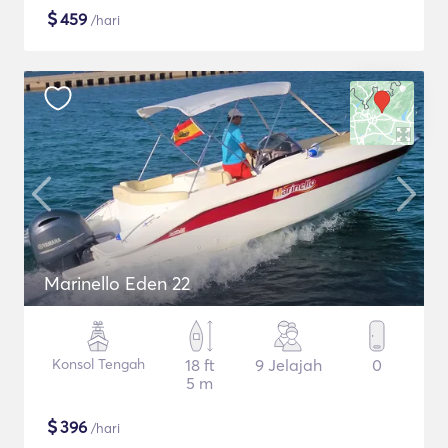
$
459
/hari
Marinello Eden 22
Konsol Tengah
18 ft
9 Jelajah
0
5 m
$
396
/hari