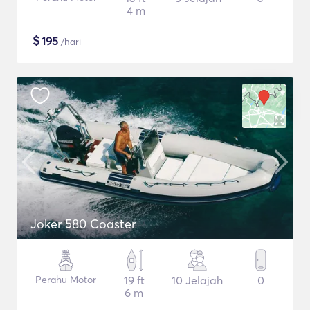
4 m
$
195
/hari
Joker 580 Coaster
Perahu Motor
19 ft
10 Jelajah
0
6 m