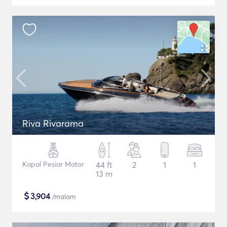
Riva Rivarama
Kapal Pesiar Motor
44 ft
2
1
1
13 m
$
3,904
/malam