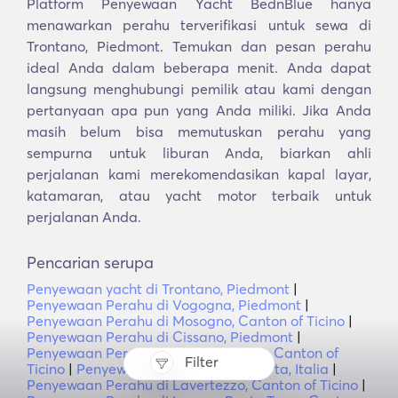
Platform Penyewaan Yacht BednBlue hanya
menawarkan perahu terverifikasi untuk sewa di
Trontano, Piedmont. Temukan dan pesan perahu
ideal Anda dalam beberapa menit. Anda dapat
langsung menghubungi pemilik atau kami dengan
pertanyaan apa pun yang Anda miliki. Jika Anda
masih belum bisa memutuskan perahu yang
sempurna untuk liburan Anda, biarkan ahli
perjalanan kami merekomendasikan kapal layar,
katamaran, atau yacht motor terbaik untuk
perjalanan Anda.
Pencarian serupa
Penyewaan yacht di Trontano, Piedmont
|
Penyewaan Perahu di Vogogna, Piedmont
|
Penyewaan Perahu di Mosogno, Canton of Ticino
|
Penyewaan Perahu di Cissano, Piedmont
|
Penyewaan Perahu di Alpe di Naccio, Canton of
Filter
Ticino
|
Penyewaan Perahu di Lake Orta, Italia
|
Penyewaan Perahu di Lavertezzo, Canton of Ticino
|