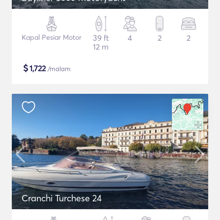
Kapal Pesiar Motor
39 ft
4
2
2
12 m
$
1,722
/malam
Cranchi Turchese 24