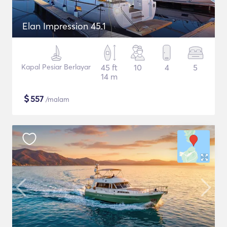
Elan Impression 45.1
Kapal Pesiar Berlayar
45 ft
10
4
5
14 m
$
557
/malam