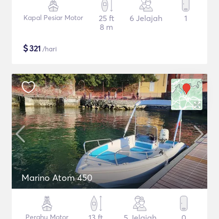
Kapal Pesiar Motor
25 ft
6 Jelajah
1
8 m
$
321
/hari
Marino Atom 450
Perahu Motor
13 ft
5 Jelajah
0