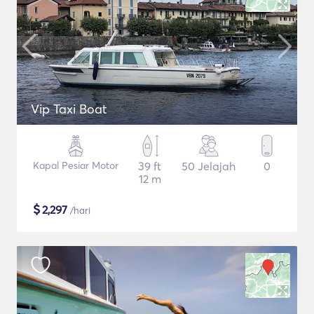
Vip Taxi Boat
Kapal Pesiar Motor
39 ft
50 Jelajah
0
12 m
$
2,297
/hari