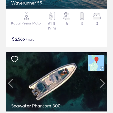
Waverunner 55
Kapal Pesiar Motor
61 ft
6
3
3
19 m
$
2,566
/malam
Seawater Phantom 300