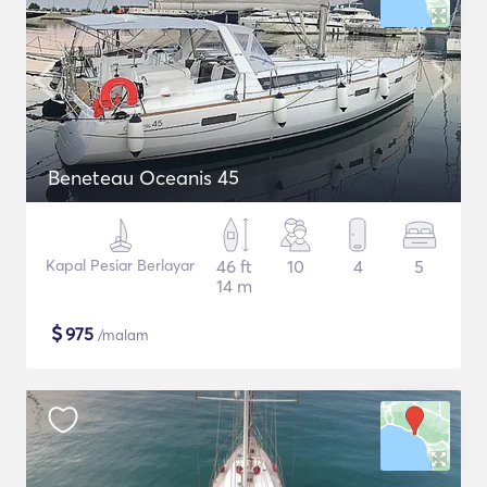
Beneteau Oceanis 45
Kapal Pesiar Berlayar
46 ft
10
4
5
14 m
$
975
/malam