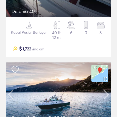
Delphia 40
Kapal Pesiar Berlayar
40 ft
6
3
3
12 m
$
1,722
/malam