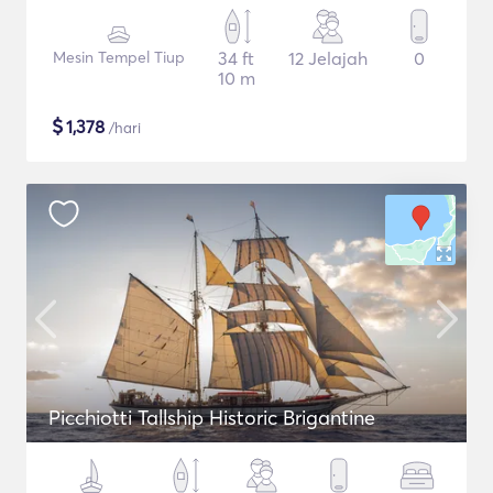
Mesin Tempel Tiup
34 ft
12 Jelajah
0
10 m
$
1,378
/hari
Picchiotti Tallship Historic Brigantine