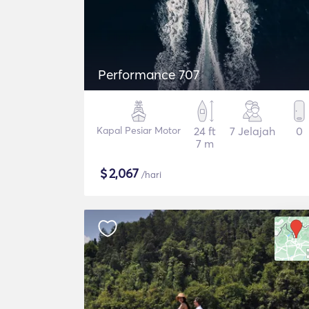
Performance 707
Kapal Pesiar Motor
24 ft
7 Jelajah
0
7 m
$
2,067
/hari