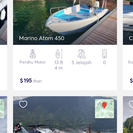
Marino Atom 450
C
Perahu Motor
13 ft
5 Jelajah
0
Ka
4 m
$
195
/hari