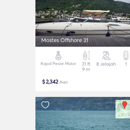
Mostes Offshore 31
Kapal Pesiar Motor
31 ft
8 Jelajah
1
9 m
$
2,342
/hari