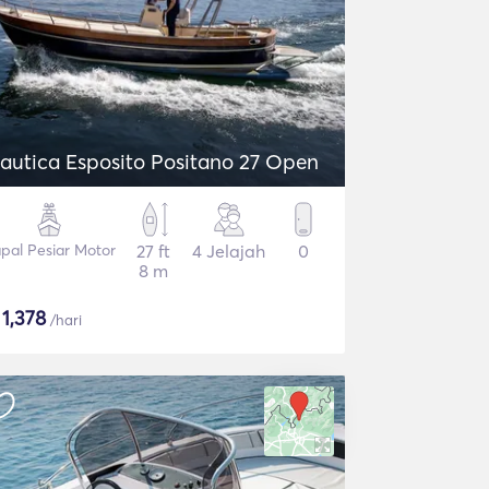
autica Esposito Positano 27 Open
pal Pesiar Motor
27 ft
4 Jelajah
0
8 m
$
1,378
/hari