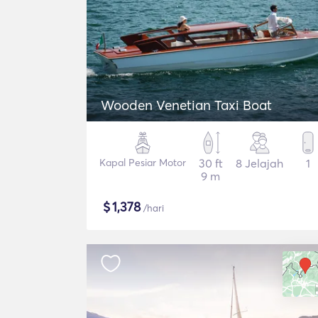
Wooden Venetian Taxi Boat
Kapal Pesiar Motor
30 ft
8 Jelajah
1
9 m
$
1,378
/hari