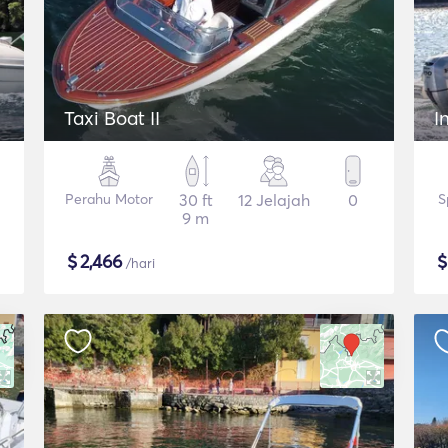
Taxi Boat II
I
Perahu Motor
30 ft
12 Jelajah
0
S
9 m
$
2,466
/hari