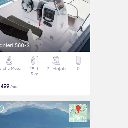
anieri 560-S
erahu Motor
18 ft
7 Jelajah
0
5 m
$
499
/hari