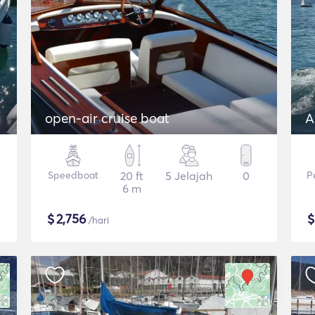
open-air cruise boat
A
Speedboat
20 ft
5 Jelajah
0
P
6 m
$
2,756
/hari