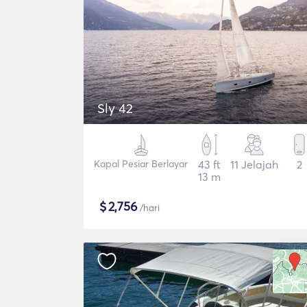
Sly 42
Kapal Pesiar Berlayar
43 ft
11 Jelajah
2
13 m
$
2,756
/hari