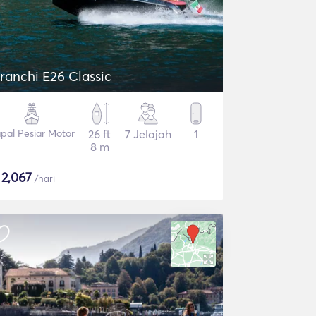
ranchi E26 Classic
pal Pesiar Motor
26 ft
7 Jelajah
1
8 m
$
2,067
/hari