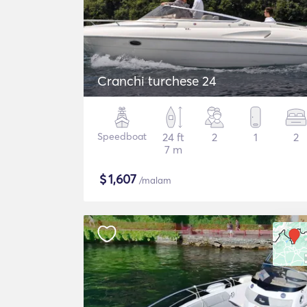
Cranchi turchese 24
Speedboat
24 ft
2
1
2
7 m
$
1,607
/malam