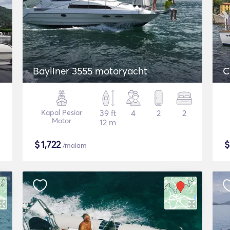
Bayliner 3555 motoryacht
C
Kapal Pesiar
39 ft
4
2
2
Motor
12 m
$
1,722
/malam