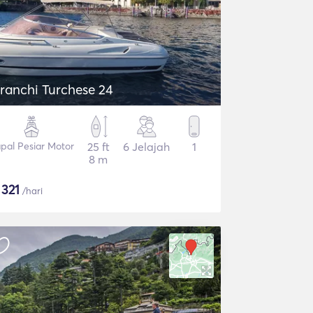
ranchi Turchese 24
pal Pesiar Motor
25 ft
6 Jelajah
1
8 m
$
321
/hari