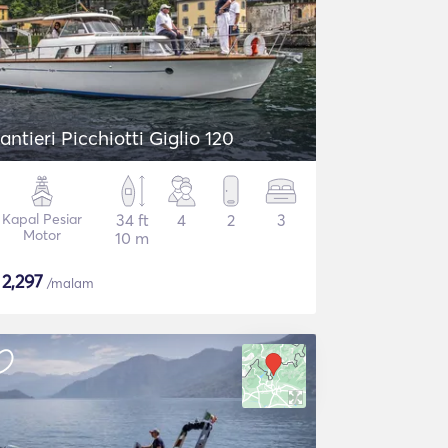
antieri Picchiotti Giglio 120
Kapal Pesiar
34 ft
4
2
3
Motor
10 m
$
2,297
/malam