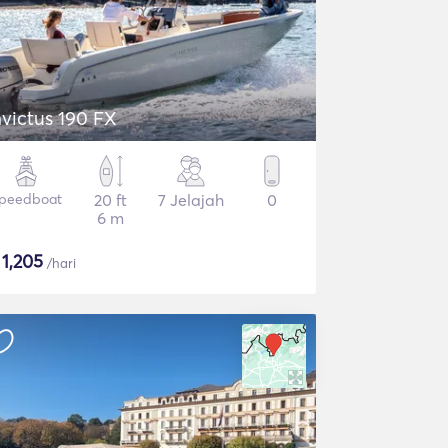
nvictus 190 FX
peedboat
20 ft
7 Jelajah
0
6 m
$
1,205
/hari