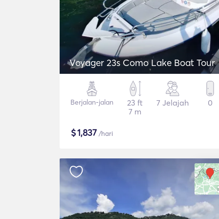
Voyager 23s Como Lake Boat Tour
Berjalan-jalan
23 ft
7 Jelajah
0
7 m
$
1,837
/hari