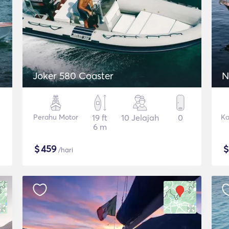
Joker 580 Coaster
N
Perahu Motor
19 ft
10 Jelajah
0
Ka
6 m
$
459
/hari