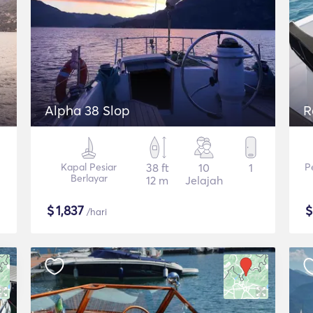
Alpha 38 Slop
R
Kapal Pesiar
38 ft
10
1
P
Berlayar
12 m
Jelajah
$
1,837
/hari