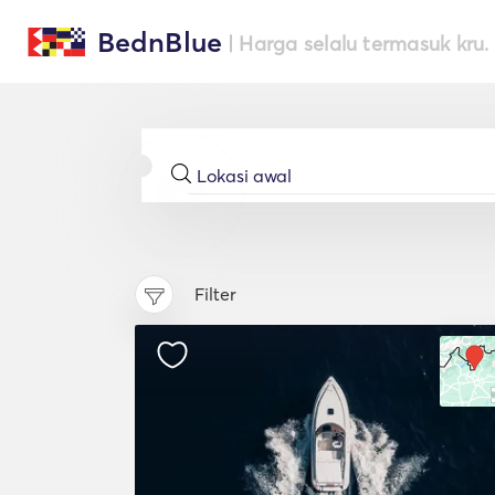
BednBlue
| Harga selalu termasuk kru.
Filter