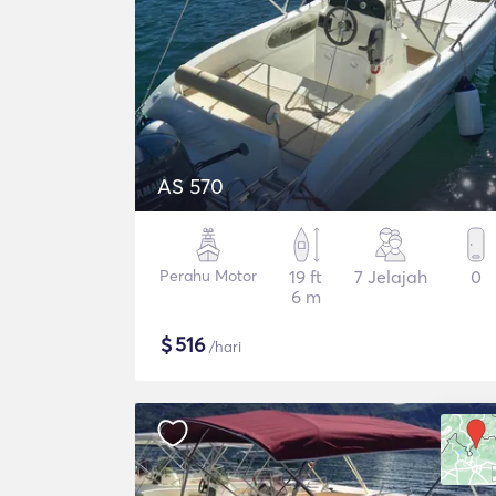
AS 570
Perahu Motor
19 ft
7 Jelajah
0
6 m
$
516
/hari