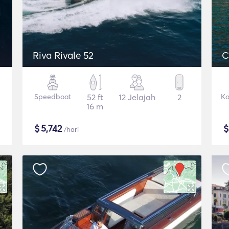
Riva Rivale 52
C
Speedboat
52 ft
12 Jelajah
2
Ka
16 m
$
5,742
/hari