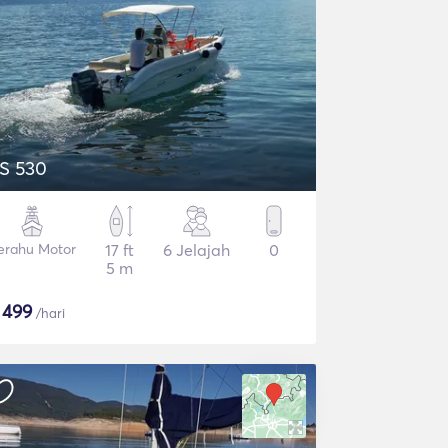
S 530
erahu Motor
17 ft
6 Jelajah
0
5 m
$
499
/hari