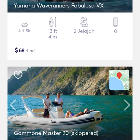
Yamaha Waverunners Fabulosa VX
Jet Ski
13 ft
2 Jelajah
0
4 m
$
68
/hari
Gommone Master 20 (skippered)