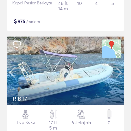
Kapal Pesiar Berlayar
46 ft
10
4
5
14 m
$
975
/malam
RIB 17
Tiup Kaku
17 ft
6 Jelajah
0
5 m