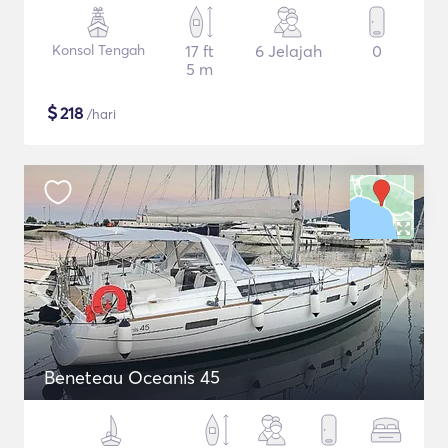
Konsol Tengah
17 ft
6 Jelajah
0
5 m
$
218
/hari
Beneteau Oceanis 45