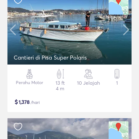
Cantieri di Pisa Super Polaris
Perahu Motor
13 ft
10 Jelajah
1
4 m
$
1,378
/hari