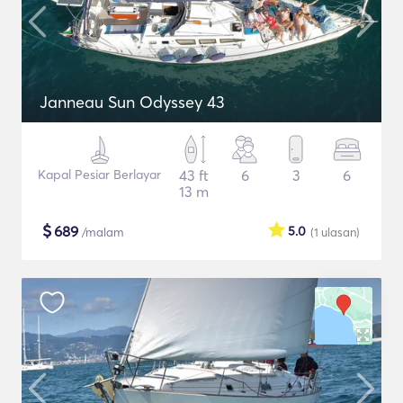
Janneau Sun Odyssey 43
Kapal Pesiar Berlayar
43 ft
6
3
6
13 m
$
689
5.0
/malam
(1
ulasan
)