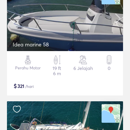
Idea marine 58
Perahu Motor
19 ft
6 Jelajah
0
6 m
$
321
/hari