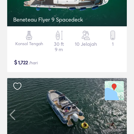
Beneteau Flyer 9 Spacedeck
Konsol Tengah
30 ft
10 Jelajah
1
9 m
$
1,722
/hari