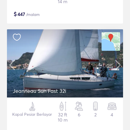
14 m
$
447
/malam
Jeanneau Sun Fast 32i
Kapal Pesiar Berlayar
32 ft
6
2
4
10 m