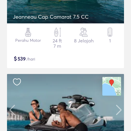
Jeanneau Cap Camarat 7.5 CC
Perahu Motor
24 ft
8 Jelajah
1
7 m
$
539
/hari