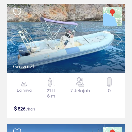
Gozzo 21
Lainnya
21 ft
7 Jelajah
0
6 m
$
826
/hari