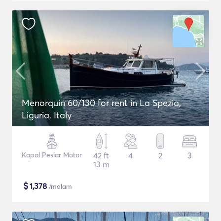
Menorquin 60/130 for rent in La Spezia,
Liguria, Italy
Kapal Pesiar Motor
42 ft
4
2
3
13 m
$
1,378
/malam