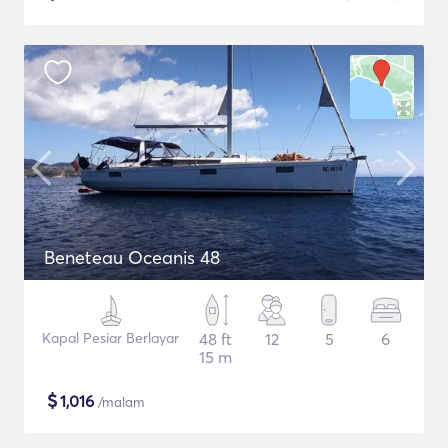
Beneteau Oceanis 48
Kapal Pesiar Berlayar
48 ft
12
5
6
15 m
$
1,016
/malam