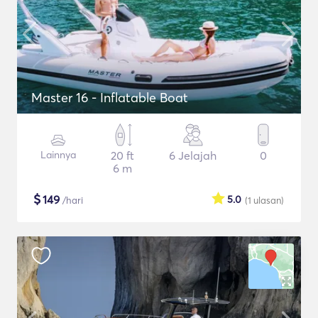
Master 16 - Inflatable Boat
Lainnya
20 ft
6 Jelajah
0
6 m
$
149
5.0
/hari
(1
ulasan
)