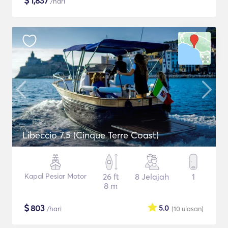
$
1,837
/hari
Libeccio 7.5 (Cinque Terre Coast)
Kapal Pesiar Motor
26 ft
8 Jelajah
1
8 m
$
803
5.0
/hari
(10
ulasan
)