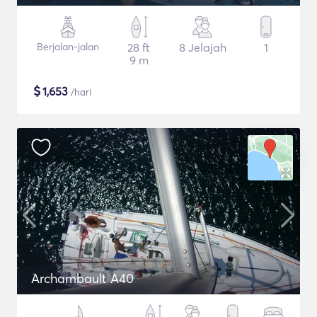
Berjalan-jalan
28 ft
8 Jelajah
1
9 m
$
1,653
/hari
Archambault A40