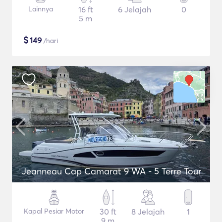
Lainnya
16 ft
6 Jelajah
0
5 m
$
149
/hari
Jeanneau Cap Camarat 9 WA - 5 Terre Tour
Kapal Pesiar Motor
30 ft
8 Jelajah
1
9 m