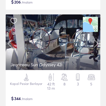
$
206
/malam
Jeanneau Sun Odyssey 42i
Kapal Pesiar Berlayar
42 ft
8
3
5
13 m
$
344
/malam