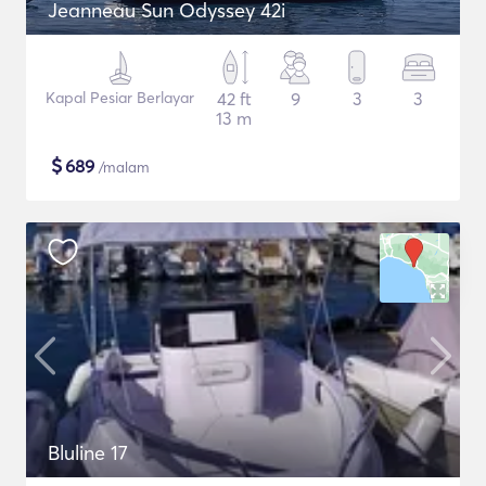
Jeanneau Sun Odyssey 42i
Kapal Pesiar Berlayar
42 ft
9
3
3
13 m
$
689
/malam
Bluline 17