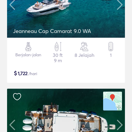
Jeanneau Cap Camarat 9.0 WA
Berjalan-jalan
30 ft
8 Jelajah
1
9 m
$
1,722
/hari