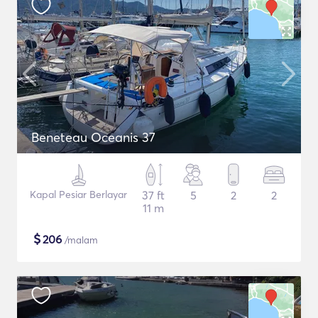
Beneteau Oceanis 37
Kapal Pesiar Berlayar
37 ft
5
2
2
11 m
$
206
/malam