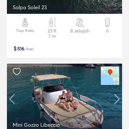
Salpa Soleil 23
Tiup Kaku
23 ft
8 Jelajah
0
7 m
$
516
/hari
Mini Gozzo Libeccio