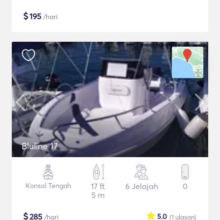
$
195
/hari
Bluline 17
Konsol Tengah
17 ft
6 Jelajah
0
5 m
$
285
5.0
/hari
(1
ulasan
)