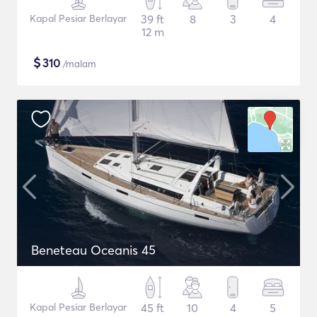
Kapal Pesiar Berlayar
39 ft
8
3
4
12 m
$
310
/malam
Beneteau Oceanis 45
Kapal Pesiar Berlayar
45 ft
10
4
5