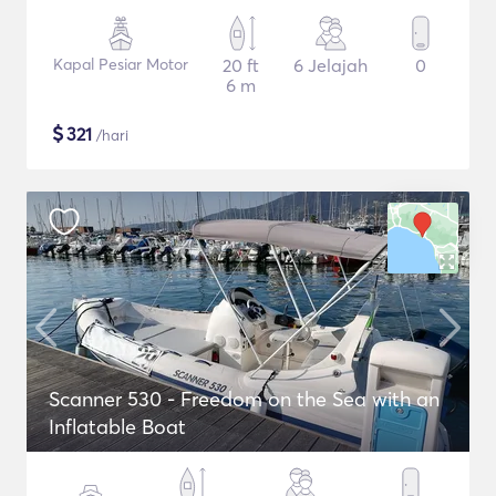
Kapal Pesiar Motor
20 ft
6 Jelajah
0
6 m
$
321
/hari
Scanner 530 - Freedom on the Sea with an
Inflatable Boat