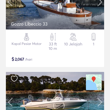
Gozzo Libeccio 33
Kapal Pesiar Motor
33 ft
10 Jelajah
1
10 m
$
2,067
/hari