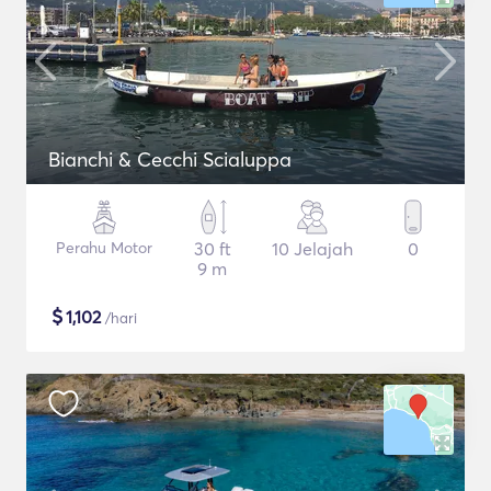
Bianchi & Cecchi Scialuppa
Perahu Motor
30 ft
10 Jelajah
0
9 m
$
1,102
/hari