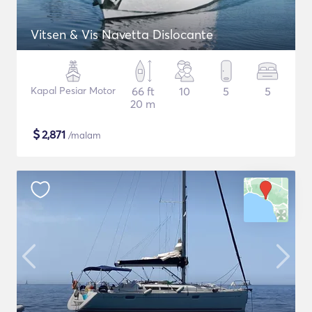
Vitsen & Vis Navetta Dislocante
Kapal Pesiar Motor
66 ft
10
5
5
20 m
$
2,871
/malam