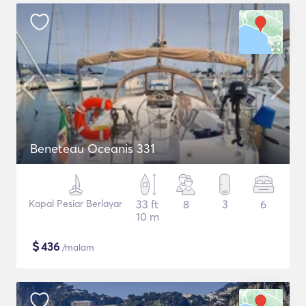
Beneteau Oceanis 331
Kapal Pesiar Berlayar
33 ft
8
3
6
10 m
$
436
/malam