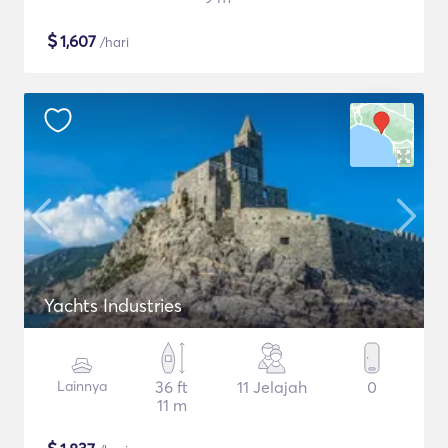
$
1,607
/hari
Yachts Industries
Lainnya
36 ft
11 Jelajah
0
11 m