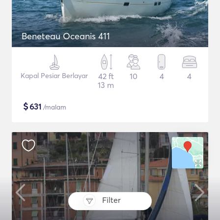
Beneteau Oceanis 411
Kapal Pesiar Berlayar
42 ft
10
4
4
13 m
$
631
/malam
Filter