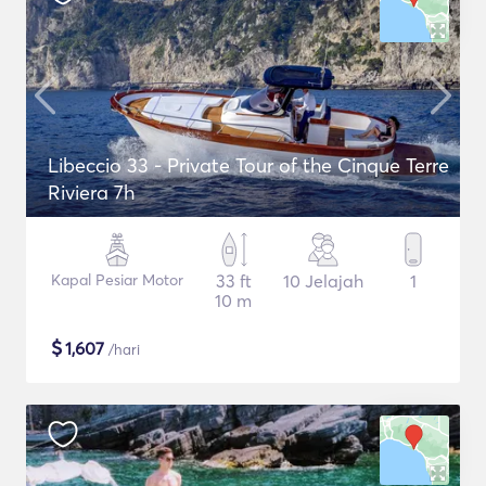
Libeccio 33 - Private Tour of the Cinque Terre
Riviera 7h
Kapal Pesiar Motor
33 ft
10 Jelajah
1
10 m
$
1,607
/hari