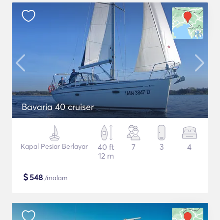
Bavaria 40 cruiser
Kapal Pesiar Berlayar
40 ft
7
3
4
12 m
$
548
/malam