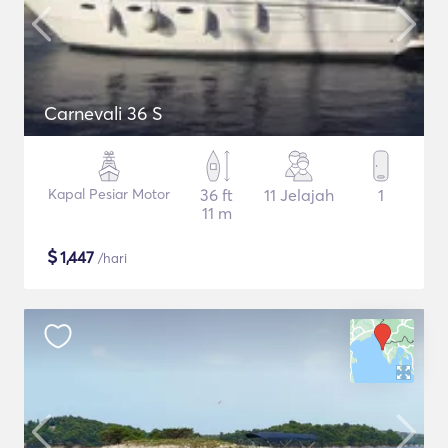
Carnevali 36 S
Kapal Pesiar Motor
36 ft
11 Jelajah
1
11 m
$
1,447
/hari