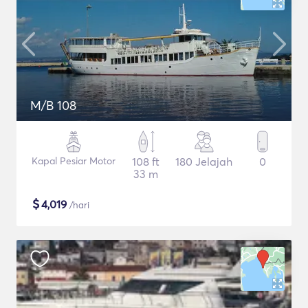
M/B 108
Kapal Pesiar Motor
108 ft
180 Jelajah
0
33 m
$
4,019
/hari