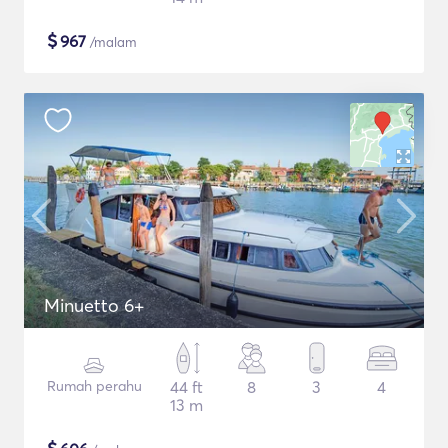
$
967
/malam
Minuetto 6+
Rumah perahu
44 ft
8
3
4
13 m