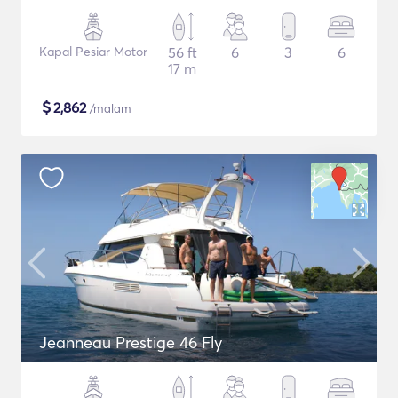
Kapal Pesiar Motor
56 ft
6
3
6
17 m
$
2,862
/malam
Jeanneau Prestige 46 Fly