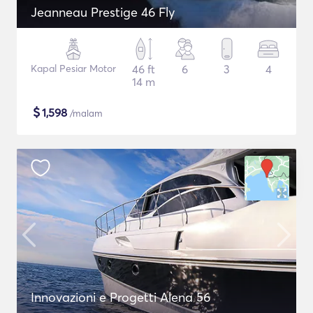
Jeanneau Prestige 46 Fly
Kapal Pesiar Motor
46 ft
6
3
4
14 m
$
1,598
/malam
Innovazioni e Progetti Alena 56