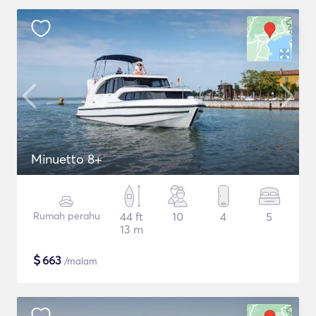
Minuetto 8+
Rumah perahu
44 ft
10
4
5
13 m
$
663
/malam