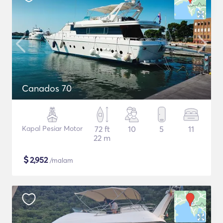
Canados 70
Kapal Pesiar Motor
72 ft
10
5
11
22 m
$
2,952
/malam