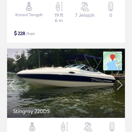
Konsol Tengah
19 ft
7 Jelajah
0
6 m
$
228
/hari
Stingray 220DS