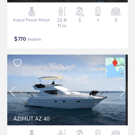
Kapal Pesiar Motor
35 ft
5
1
3
11 m
$
770
/malam
AZIMUT AZ 40