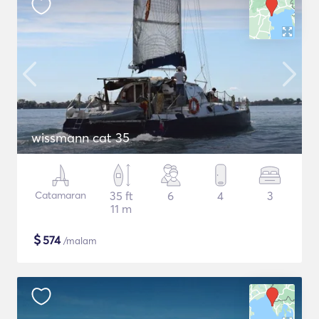
wissmann cat 35
Catamaran
35 ft
6
4
3
11 m
$
574
/malam