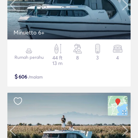
Minuetto 6+
Rumah perahu
44 ft
8
3
4
13 m
$
606
/malam