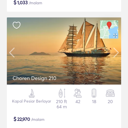
$
1,033
/malam
Choren Design 210
Kapal Pesiar Berlayar
210 ft
42
18
20
64 m
$
22,970
/malam