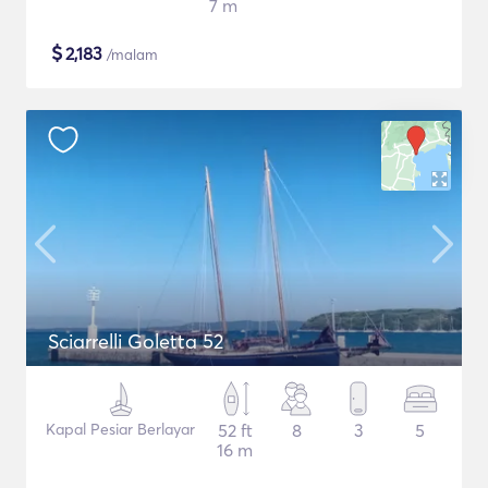
7 m
$
2,183
/malam
Sciarrelli Goletta 52
Kapal Pesiar Berlayar
52 ft
8
3
5
16 m