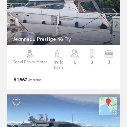
Jeanneau Prestige 46 Fly
Kapal Pesiar Motor
49 ft
6
3
3
15 m
$
1,567
/malam