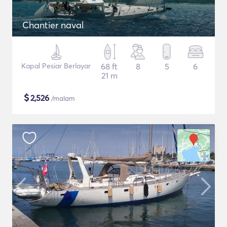
Chantier naval
Kapal Pesiar Berlayar
68 ft
8
5
6
21 m
$
2,526
/malam