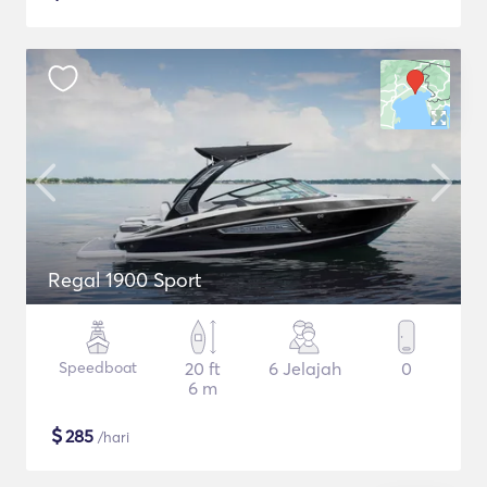
Regal 1900 Sport
Speedboat
20 ft
6 Jelajah
0
6 m
$
285
/hari