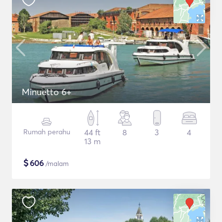
Minuetto 6+
Rumah perahu
44 ft
8
3
4
13 m
$
606
/malam