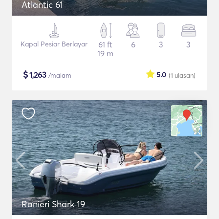
Atlantic 61
Kapal Pesiar Berlayar
61 ft
6
3
3
19 m
$
1,263
5.0
/malam
(1
ulasan
)
Ranieri Shark 19