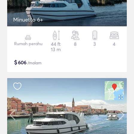
Minuetto 6+
Rumah perahu
44 ft
8
3
4
13 m
$
606
/malam