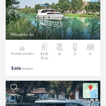
Minuetto 6+
Rumah perahu
44 ft
8
3
4
13 m
$
606
/malam