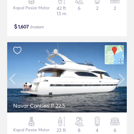
Kapal Pesiar Motor
42 ft
6
2
2
13 m
$
1,607
/malam
Navar Cantieri P 22.5
Kapal Pesiar Motor
23 ft
8
4
6