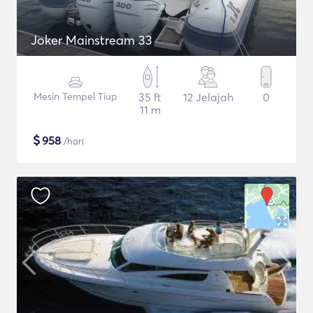
Joker Mainstream 33
Mesin Tempel Tiup
35 ft
12 Jelajah
0
11 m
$
958
/hari