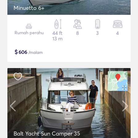
Minuetto 6+
Rumah perahu
44 ft
8
3
4
13 m
$
606
/malam
Balt Yacht Sun Camper 35