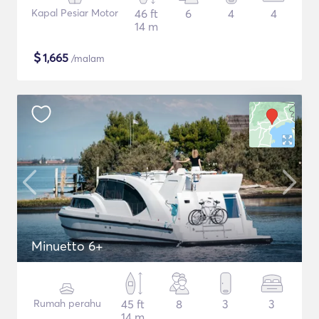
Kapal Pesiar Motor
46 ft
6
4
4
14 m
$
1,665
/malam
Minuetto 6+
Rumah perahu
45 ft
8
3
3
14 m