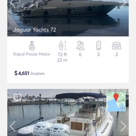
Jaguar Yachts 72
Kapal Pesiar Motor
72 ft
6
3
3
22 m
$
4,651
/malam