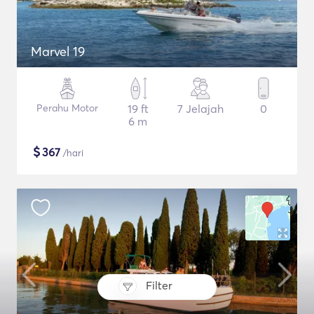
Marvel 19
Perahu Motor
19 ft
7 Jelajah
0
6 m
$
367
/hari
Filter