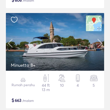
$
606
/malam
Minuetto 8+
Rumah perahu
44 ft
10
4
5
13 m
$
663
/malam