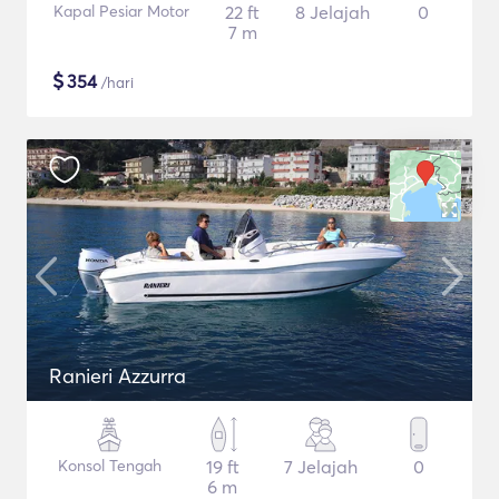
Kapal Pesiar Motor
22 ft
8 Jelajah
0
7 m
$
354
/hari
Ranieri Azzurra
Konsol Tengah
19 ft
7 Jelajah
0
6 m