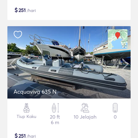
$
251
/hari
Acquaviva 635 N
Tiup Kaku
20 ft
10 Jelajah
0
6 m
$
251
/hari