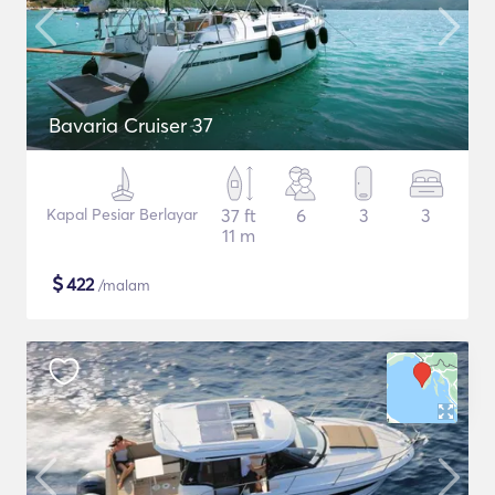
Bavaria Cruiser 37
Kapal Pesiar Berlayar
37 ft
6
3
3
11 m
$
422
/malam