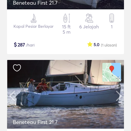
Beneteau First 21.7
Kapal Pesiar Berlayar
15 ft
6 Jelajah
1
5 m
$
287
5.0
/hari
(1
ulasan
)
Beneteau First 21.7