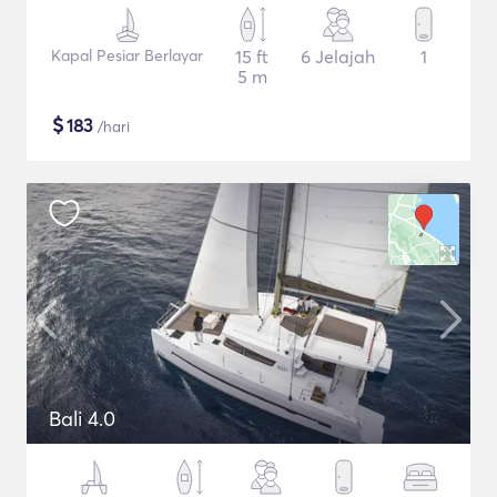
Kapal Pesiar Berlayar
15 ft
6 Jelajah
1
5 m
$
183
/hari
Bali 4.0