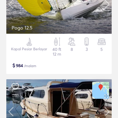
Pogo 12.5
Kapal Pesiar Berlayar
40 ft
8
3
5
12 m
$
984
/malam