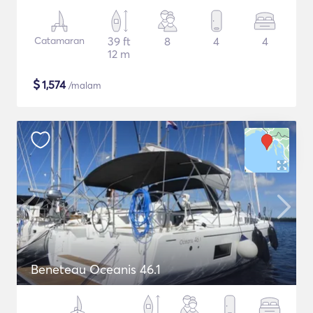
Catamaran
39 ft
8
4
4
12 m
$
1,574
/malam
Beneteau Oceanis 46.1