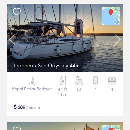
Jeanneau Sun Odyssey 449
Kapal Pesiar Berlayar
44 ft
10
4
4
13 m
$
689
/malam