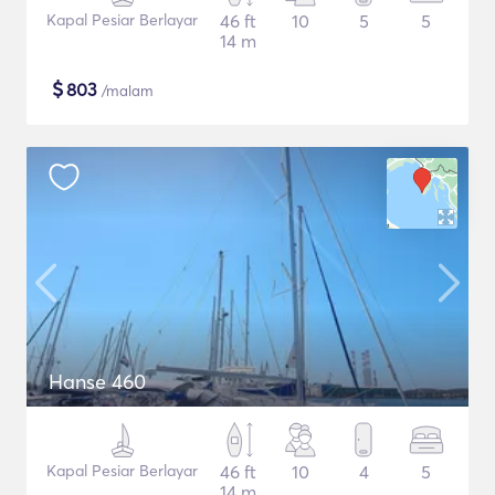
Kapal Pesiar Berlayar
46 ft
10
5
5
14 m
$
803
/malam
Hanse 460
Kapal Pesiar Berlayar
46 ft
10
4
5
14 m