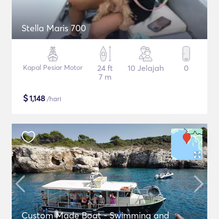
Stella Maris 700
Kapal Pesiar Motor
24 ft
10 Jelajah
0
7 m
$
1,148
/hari
Custom Made Boat - Swimming and