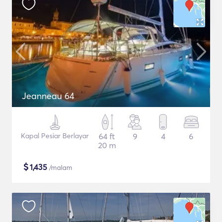
Jeanneau 64
Kapal Pesiar Berlayar
64 ft
9
4
6
20 m
$
1,435
/malam