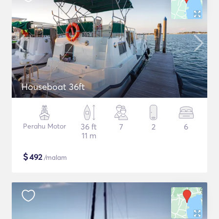
Houseboat 36ft
Perahu Motor
36 ft
7
2
6
11 m
$
492
/malam