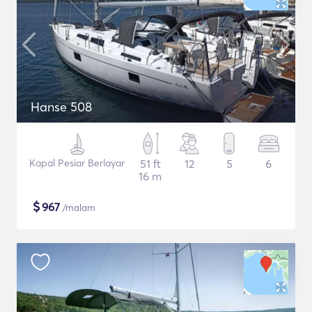
Hanse 508
Kapal Pesiar Berlayar
51 ft
12
5
6
16 m
$
967
/malam