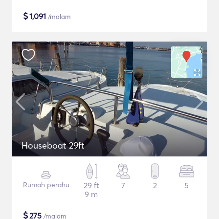
$
1,091
/malam
Houseboat 29ft
Rumah perahu
29 ft
7
2
5
9 m
$
275
/malam