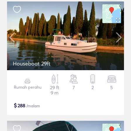
Houseboat 29ft
Rumah perahu
29 ft
7
2
5
9 m
$
288
/malam