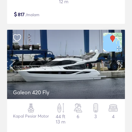
12 m
$
817
/malam
Galeon 420 Fly
Kapal Pesiar Motor
44 ft
6
3
4
13 m