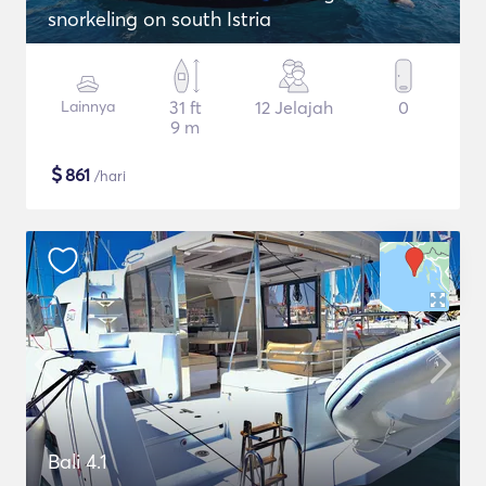
snorkeling on south Istria
Lainnya
31 ft
12 Jelajah
0
9 m
$
861
/hari
Bali 4.1