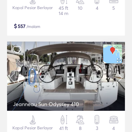
Kapal Pesiar Berlayar
45 ft
10
4
5
14 m
$
557
/malam
Jeanneau Sun Odyssey 410
Kapal Pesiar Berlayar
41 ft
8
3
4