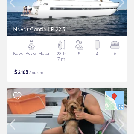
Navar Cantieri P 22.5
Kapal Pesiar Motor
23 ft
8
4
6
7 m
$
2,183
/malam