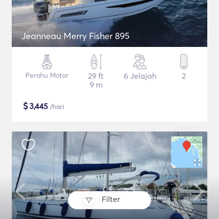
Jeanneau Merry Fisher 895
Perahu Motor
29 ft
6 Jelajah
2
9 m
$
3,445
/hari
Filter