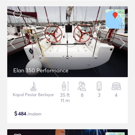
Elan 350 Performance
Kapal Pesiar Berlayar
35 ft
8
3
4
11 m
$
484
/malam