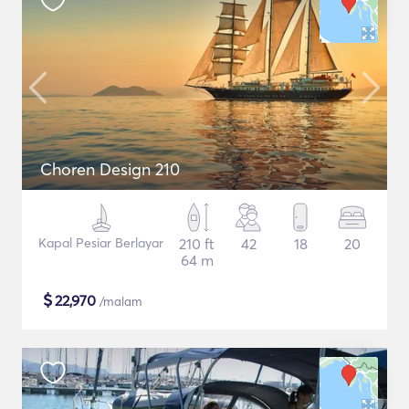
Choren Design 210
Kapal Pesiar Berlayar
210 ft
42
18
20
64 m
$
22,970
/malam