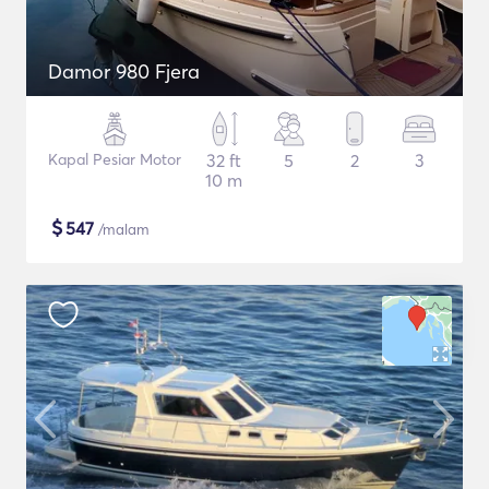
Damor 980 Fjera
Kapal Pesiar Motor
32 ft
5
2
3
10 m
$
547
/malam