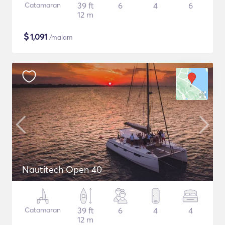
Catamaran
39 ft
6
4
6
12 m
$
1,091
/malam
Nautitech Open 40
Catamaran
39 ft
6
4
4
12 m