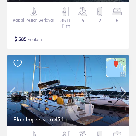
Kapal Pesiar Berlayar
35 ft
6
2
6
11 m
$
585
/malam
Elan Impression 45.1