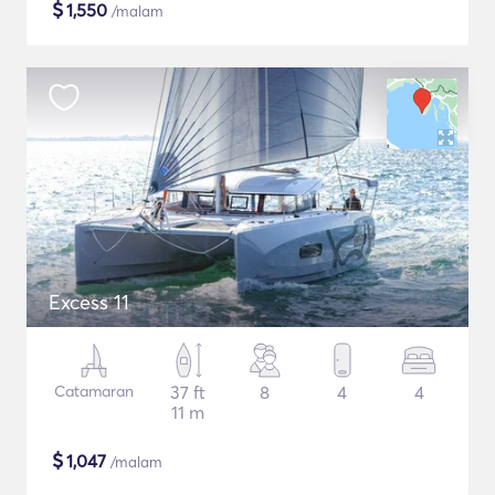
$
1,550
/malam
Excess 11
Catamaran
37 ft
8
4
4
11 m
$
1,047
/malam