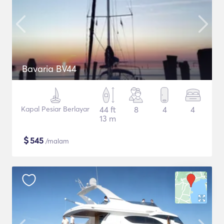
Bavaria BV44
Kapal Pesiar Berlayar
44 ft
8
4
4
13 m
$
545
/malam