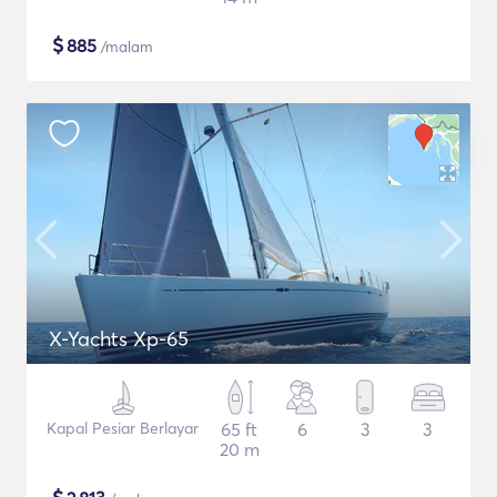
$
885
/malam
X-Yachts Xp-65
Kapal Pesiar Berlayar
65 ft
6
3
3
20 m