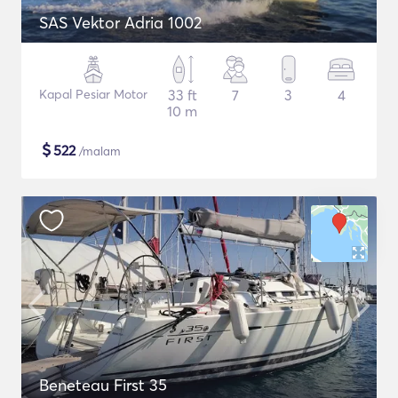
SAS Vektor Adria 1002
Kapal Pesiar Motor
33 ft
7
3
4
10 m
$
522
/malam
Beneteau First 35