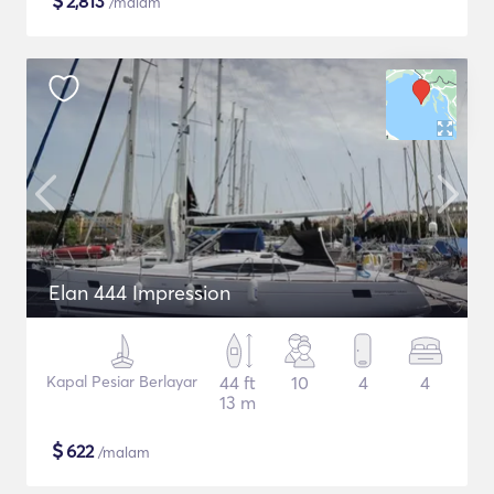
$
2,813
/malam
Elan 444 Impression
Kapal Pesiar Berlayar
44 ft
10
4
4
13 m
$
622
/malam