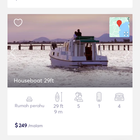
Houseboat 29ft
Rumah perahu
29 ft
5
1
4
9 m
$
249
/malam