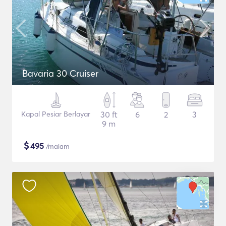
Bavaria 30 Cruiser
Kapal Pesiar Berlayar
30 ft
6
2
3
9 m
$
495
/malam