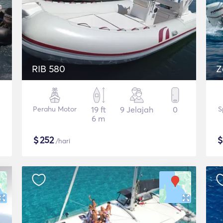
RIB 580
Z
Perahu Motor
19 ft
9 Jelajah
0
S
6 m
$
252
/hari