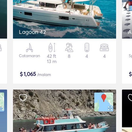
Lagoon 42
A
Catamaran
42 ft
8
4
4
S
13 m
$
1,065
/malam