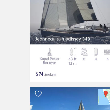
Jeanneau sun odissey 349
Kapal Pesiar
43 ft
8
4
4
Berlayar
13 m
$
74
/malam