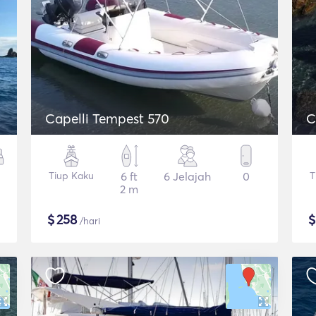
Capelli Tempest 570
C
Tiup Kaku
6 ft
6 Jelajah
0
T
2 m
$
258
/hari