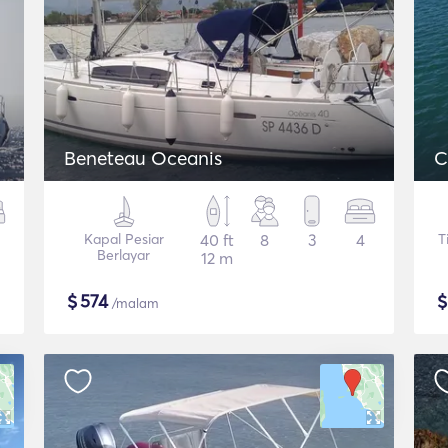
Beneteau Oceanis
C
Kapal Pesiar
40 ft
8
3
4
T
Berlayar
12 m
$
574
/malam