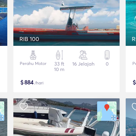
RIB 100
R
Perahu Motor
33 ft
16 Jelajah
0
P
10 m
$
884
/hari