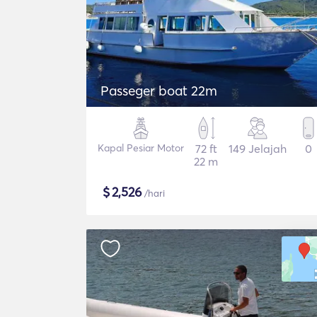
Passeger boat 22m
Kapal Pesiar Motor
72 ft
149 Jelajah
0
22 m
$
2,526
/hari