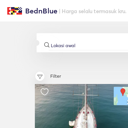
BednBlue
| Harga selalu termasuk kru.
Filter