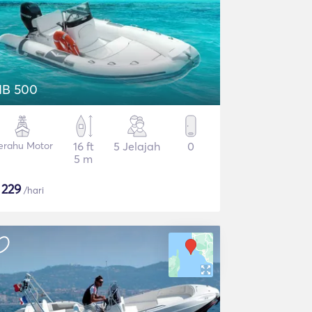
IB 500
erahu Motor
16 ft
5 Jelajah
0
5 m
$
229
/hari