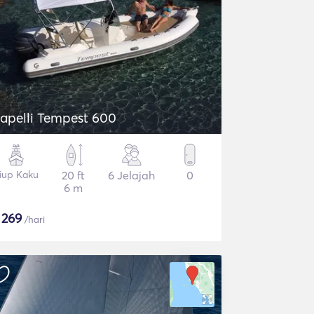
apelli Tempest 600
iup Kaku
20 ft
6 Jelajah
0
6 m
$
269
/hari