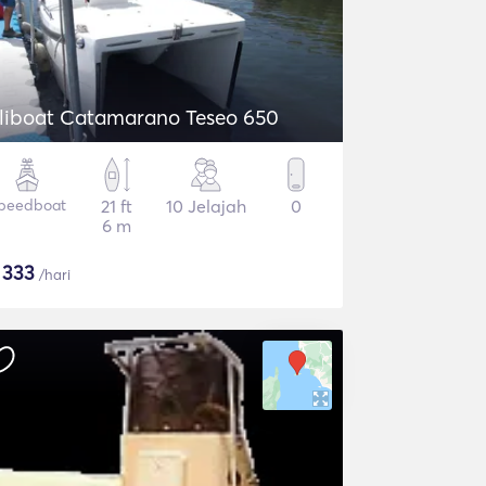
liboat Catamarano Teseo 650
peedboat
21 ft
10 Jelajah
0
6 m
$
333
/hari