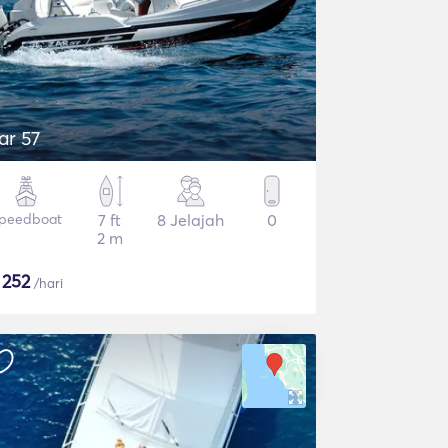
ar 57
peedboat
7 ft
8 Jelajah
0
2 m
$
252
/hari