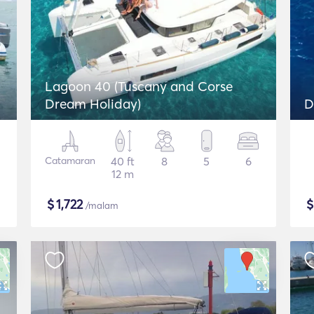
Lagoon 40 (Tuscany and Corse
Dream Holiday)
Catamaran
40 ft
8
5
6
12 m
$
1,722
/malam