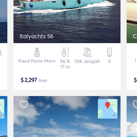
Italyachts 56
C
Kapal Pesiar Motor
56 ft
106 Jelajah
0
T
17 m
$
2,297
/hari