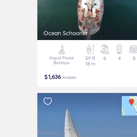
Ocean Schooner
Kapal Pesiar
59 ft
6
4
8
Berlayar
18 m
$
1,636
/malam