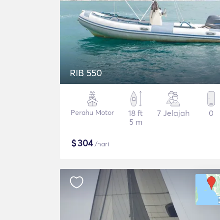
RIB 550
Perahu Motor
18 ft
7 Jelajah
0
5 m
$
304
/hari