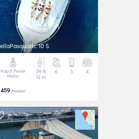
DellaPasquadc 10 S
Kapal Pesiar
39 ft
6
5
4
Motor
12 m
$
459
/malam