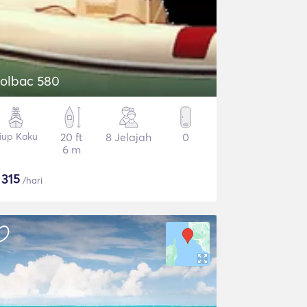
olbac 580
iup Kaku
20 ft
8 Jelajah
0
6 m
$
315
/hari