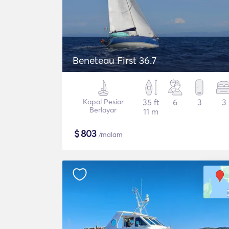
Beneteau First 36.7
Kapal Pesiar
35 ft
6
3
3
Berlayar
11 m
$
803
/malam