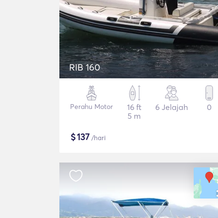
RIB 160
Perahu Motor
16 ft
6 Jelajah
0
5 m
$
137
/hari