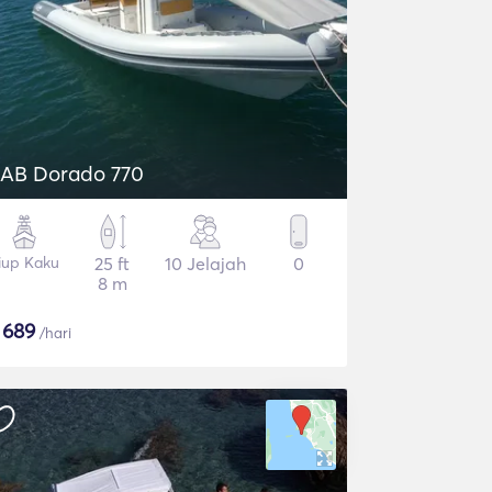
AB Dorado 770
iup Kaku
25 ft
10 Jelajah
0
8 m
$
689
/hari