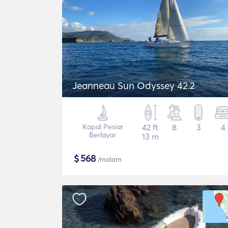
Jeanneau Sun Odyssey 42.2
Kapal Pesiar
42 ft
8
3
4
Berlayar
13 m
$
568
/malam