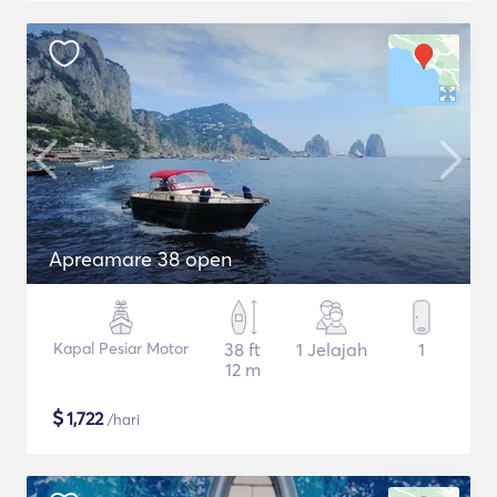
Apreamare 38 open
Kapal Pesiar Motor
38 ft
1 Jelajah
1
12 m
$
1,722
/hari