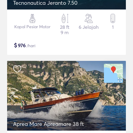
Tecnonautica Jeranto 7.50
Kapal Pesiar Motor
28 ft
6 Jelajah
1
9 m
$
976
/hari
Aprea Mare Apreamare 38 ft