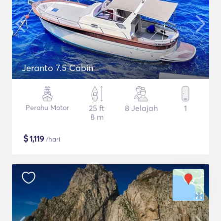
Jeranto 7.5 Cabin
Perahu Motor
25 ft
8 Jelajah
1
8 m
$
1,119
/hari