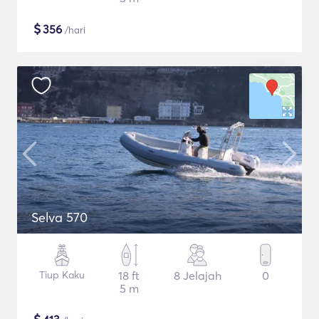
$
356
/hari
Selva 570
Tiup Kaku
18 ft
8 Jelajah
0
5 m