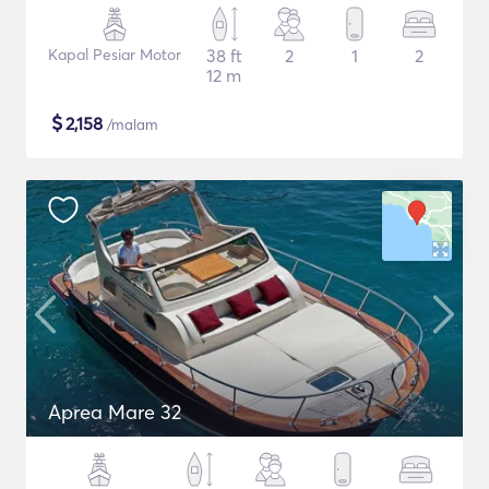
Kapal Pesiar Motor
38 ft
2
1
2
12 m
$
2,158
/malam
Aprea Mare 32