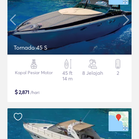
Tornado 45 S
Kapal Pesiar Motor
45 ft
8 Jelajah
2
14 m
$
2,871
/hari