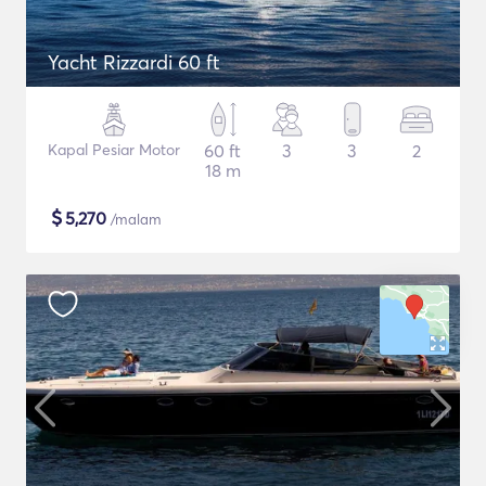
Yacht Rizzardi 60 ft
Kapal Pesiar Motor
60 ft
3
3
2
18 m
$
5,270
/malam