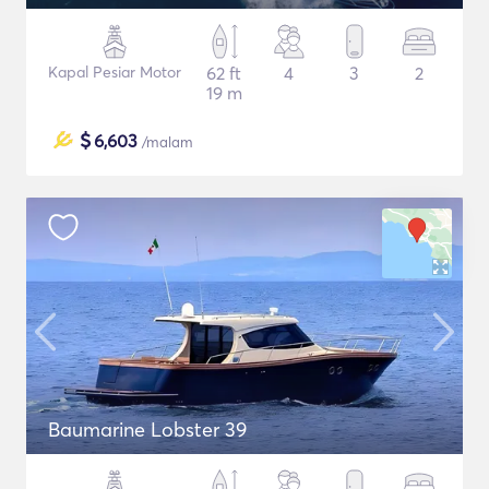
Kapal Pesiar Motor
62 ft
4
3
2
19 m
$
6,603
/malam
Baumarine Lobster 39