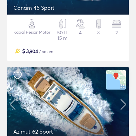
Conam 46 Sport
Kapal Pesiar Motor
50 ft
4
3
2
15 m
$
3,904
/malam
Azimut 62 Sport