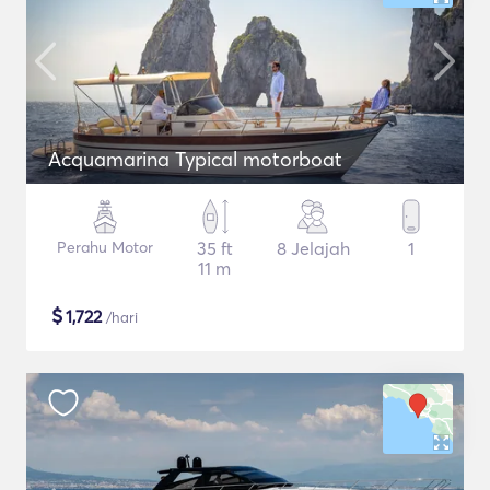
Acquamarina Typical motorboat
Perahu Motor
35 ft
8 Jelajah
1
11 m
$
1,722
/hari