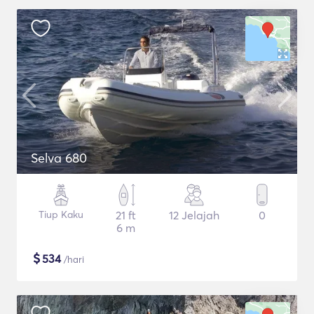
Selva 680
Tiup Kaku
21 ft
12 Jelajah
0
6 m
$
534
/hari