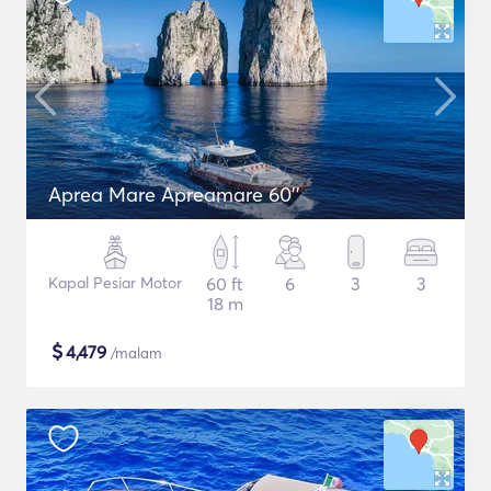
Aprea Mare Apreamare 60''
Kapal Pesiar Motor
60 ft
6
3
3
18 m
$
4,479
/malam