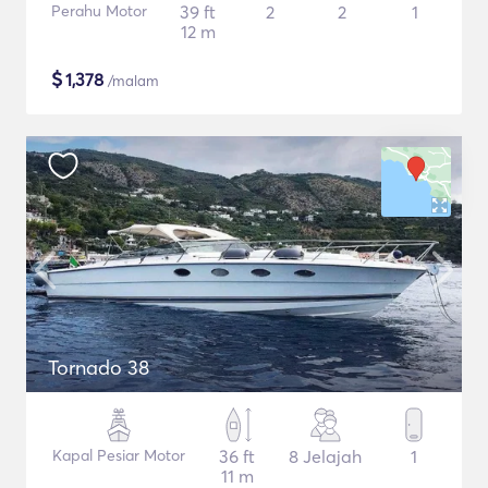
Perahu Motor
39 ft
2
2
1
12 m
$
1,378
/malam
Tornado 38
Kapal Pesiar Motor
36 ft
8 Jelajah
1
11 m