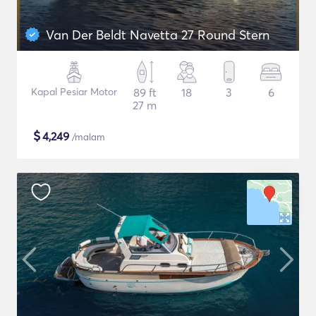
Van Der Beldt Navetta 27 Round Stern
Kapal Pesiar Motor
89 ft
18
3
6
27 m
$
4,249
/malam