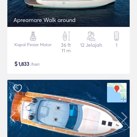
Apreamare Walk around
Kapal Pesiar Motor
36 ft
12 Jelajah
1
11 m
$
1,833
/hari