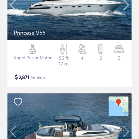
Princess V55
Kapal Pesiar Motor
55 ft
4
2
3
17 m
$
2,871
/malam