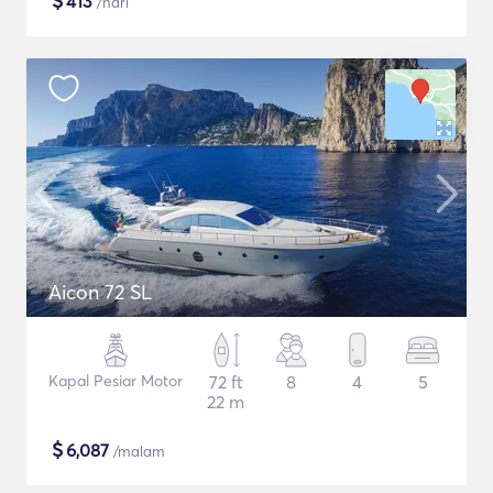
$
413
/hari
Aicon 72 SL
Kapal Pesiar Motor
72 ft
8
4
5
22 m
$
6,087
/malam