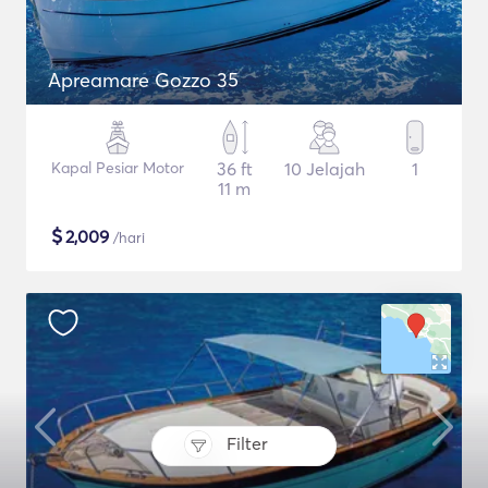
Apreamare Gozzo 35
Kapal Pesiar Motor
36 ft
10 Jelajah
1
11 m
$
2,009
/hari
Filter