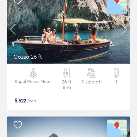
Gozzo 26 ft
Kapal Pesiar Motor
26 ft
7 Jelajah
1
8 m
$
522
/hari