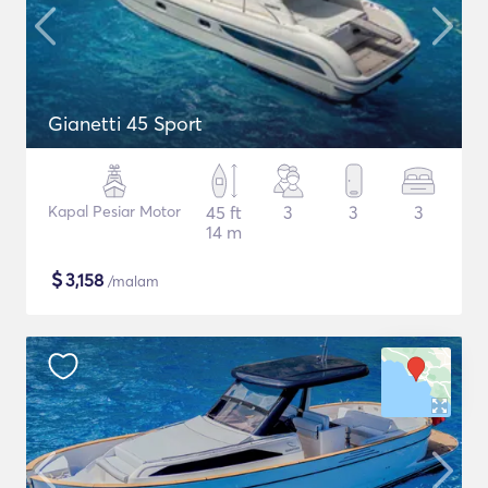
Gianetti 45 Sport
Kapal Pesiar Motor
45 ft
3
3
3
14 m
$
3,158
/malam