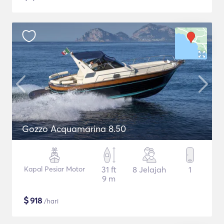
Gozzo Acquamarina 8.50
Kapal Pesiar Motor
31 ft
8 Jelajah
1
9 m
$
918
/hari