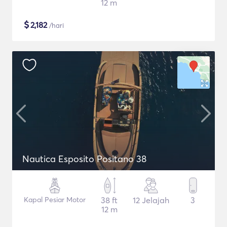
12 m
$
2,182
/hari
Nautica Esposito Positano 38
Kapal Pesiar Motor
38 ft
12 Jelajah
3
12 m