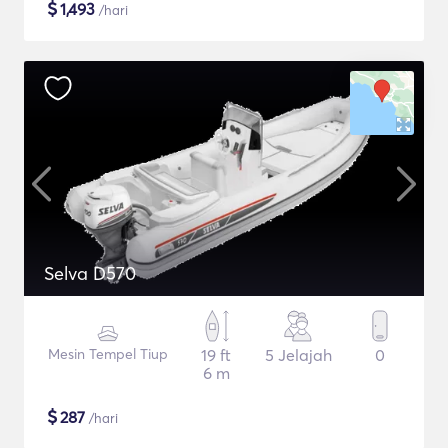
$
1,493
/hari
Selva D570
Mesin Tempel Tiup
19 ft
5 Jelajah
0
6 m
$
287
/hari