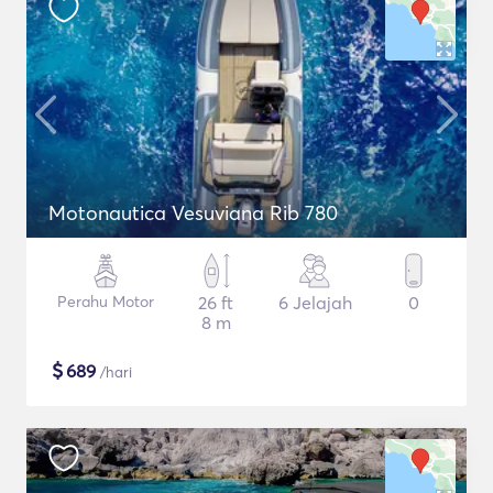
Motonautica Vesuviana Rib 780
Perahu Motor
26 ft
6 Jelajah
0
8 m
$
689
/hari