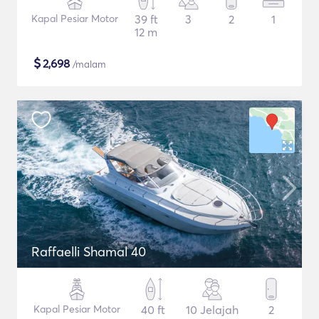
Kapal Pesiar Motor
39 ft
3
2
1
12 m
$
2,698
/malam
Raffaelli Shamal 40
Kapal Pesiar Motor
40 ft
10 Jelajah
2