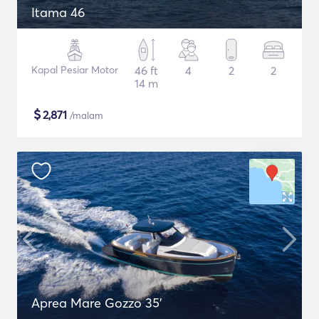
Itama 46
Kapal Pesiar Motor
46 ft
4
2
2
14 m
$
2,871
/malam
Aprea Mare Gozzo 35'