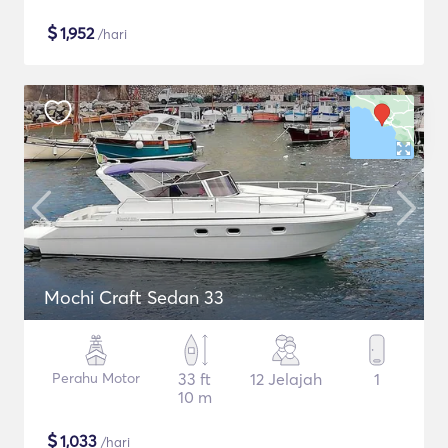
$
1,952
/hari
Mochi Craft Sedan 33
Perahu Motor
33 ft
12 Jelajah
1
10 m
$
1,033
/hari