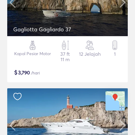
Gagliotta Gagliardo 37
Kapal Pesiar Motor
37 ft
12 Jelajah
1
11 m
$
3,790
/hari