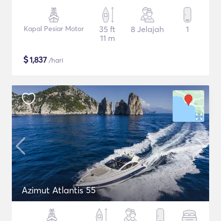
Kapal Pesiar Motor
35 ft
8 Jelajah
1
11 m
$
1,837
/hari
Azimut Atlantis 55