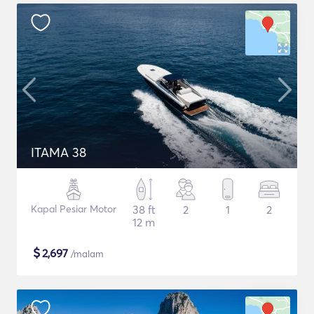
ITAMA 38
Kapal Pesiar Motor
38 ft
2
1
2
12 m
$
2,697
/malam