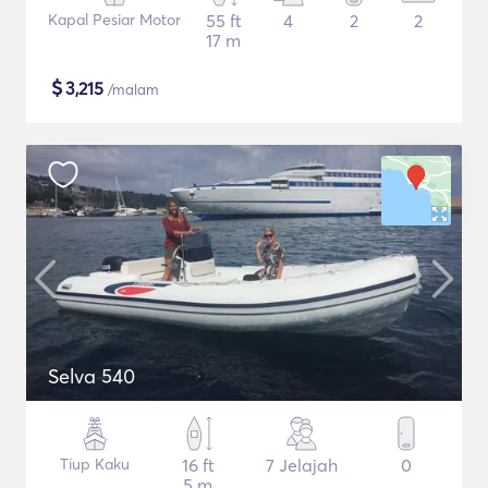
Kapal Pesiar Motor
55 ft
4
2
2
17 m
$
3,215
/malam
Selva 540
Tiup Kaku
16 ft
7 Jelajah
0
5 m