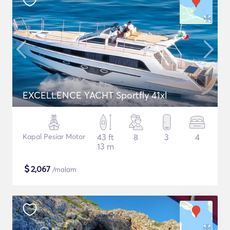
EXCELLENCE YACHT Sportfly 41xl
Kapal Pesiar Motor
43 ft
8
3
4
13 m
$
2,067
/malam