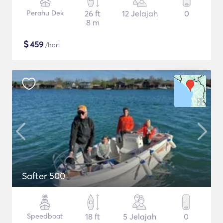
Perahu Dek
26 ft
12 Jelajah
0
8 m
$
459
/hari
Safter 500
Speedboat
18 ft
5 Jelajah
0