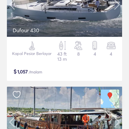
Dufour 430
Kapal Pesiar Berlayar
43 ft
8
4
4
13 m
$
1,057
/malam