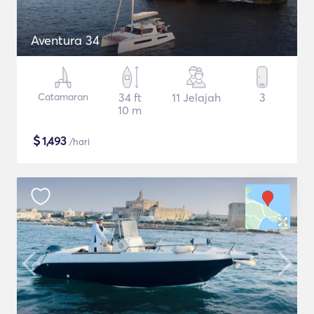
Aventura 34
Catamaran
34 ft
11 Jelajah
3
10 m
$
1,493
/hari