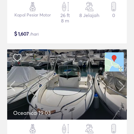
Kapal Pesiar Motor
26 ft
8 Jelajah
0
8 m
$
1,607
/hari
Oceanica 19.03