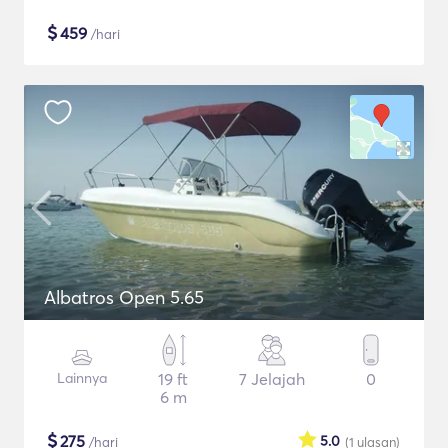
$
459
/hari
Albatros Open 5.65
Lainnya
19 ft
7 Jelajah
0
6 m
$
275
5.0
/hari
(1
ulasan
)