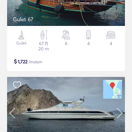
Gulet 67
Gulet
67 ft
6
4
4
20 m
$
1,722
/malam