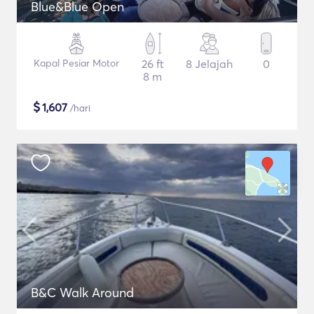
Blue&Blue Open
Kapal Pesiar Motor
26 ft
8 Jelajah
0
8 m
$
1,607
/hari
B&C Walk Around