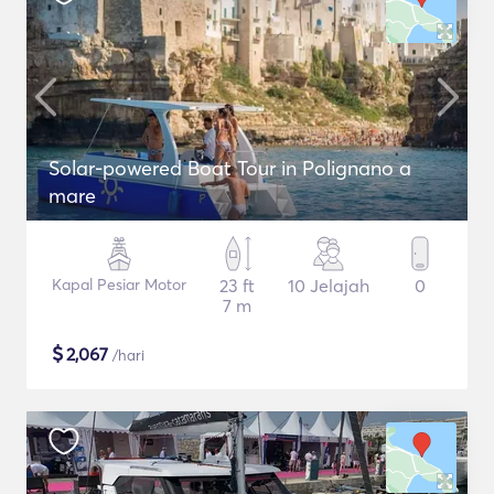
Solar-powered Boat Tour in Polignano a
mare
Kapal Pesiar Motor
23 ft
10 Jelajah
0
7 m
$
2,067
/hari