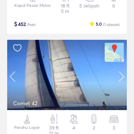
Kapal Pesiar Motor
18 ft
5 Jelajah
0
5 m
$
452
5.0
/hari
(1
ulasan
)
Comet 42
Perahu Layar
39 ft
4
2
3
12 m