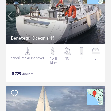
Beneteau Oceanis 45
Kapal Pesiar Berlayar
45 ft
10
4
5
14 m
$
729
/malam