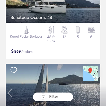
Beneteau Oceanis 48
Kapal Pesiar Berlayar
48 ft
12
5
6
15 m
$
869
/malam
Filter