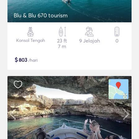
Blu & Blu 670 tourism
Konsol Tengah
23 ft
9 Jelajah
0
7 m
$
803
/hari