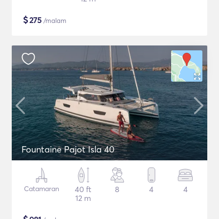
$
275
/malam
Fountaine Pajot Isla 40
Catamaran
40 ft
8
4
4
12 m