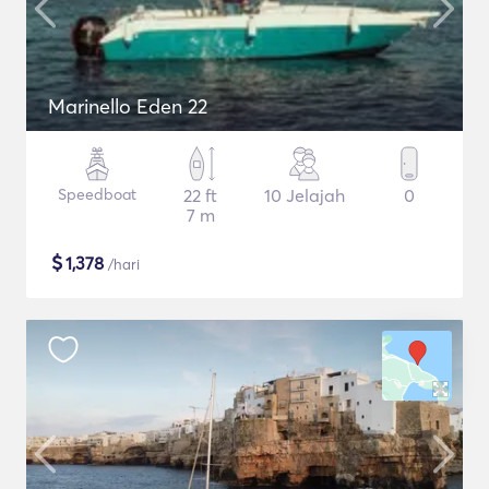
Marinello Eden 22
Speedboat
22 ft
10 Jelajah
0
7 m
$
1,378
/hari