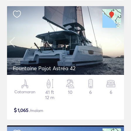
Fountaine Pajot Astréa 42
Catamaran
41 ft
10
6
6
12 m
$
1,065
/malam