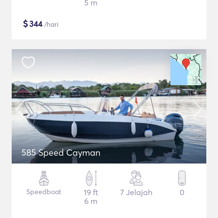
5 m
$
344
/hari
585 Speed Cayman
Speedboat
19 ft
7 Jelajah
0
6 m