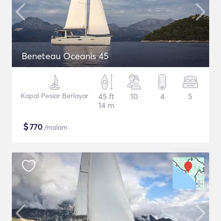
Beneteau Oceanis 45
Kapal Pesiar Berlayar
45 ft
10
4
5
14 m
$
770
/malam