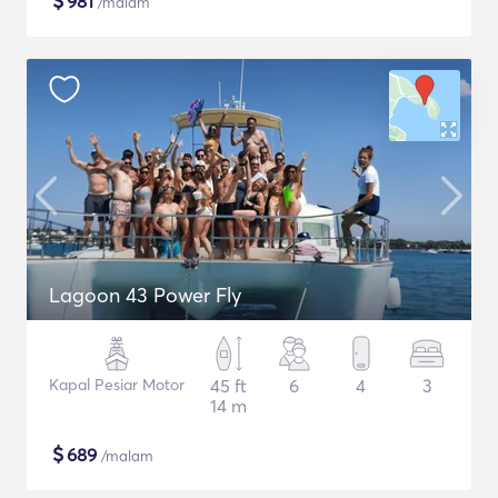
$
981
/malam
Lagoon 43 Power Fly
Kapal Pesiar Motor
45 ft
6
4
3
14 m
$
689
/malam