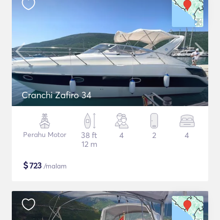
Cranchi Zafiro 34
Perahu Motor
38 ft
4
2
4
12 m
$
723
/malam