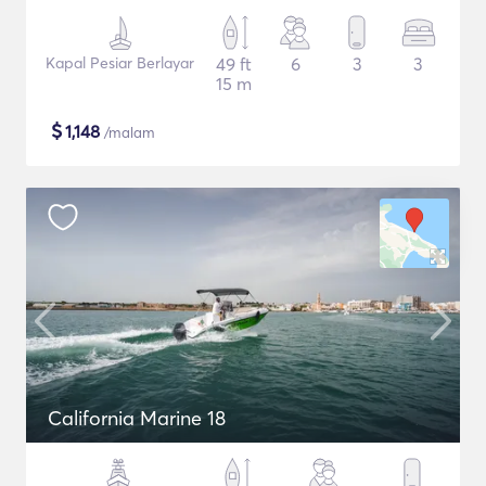
Kapal Pesiar Berlayar
49 ft
6
3
3
15 m
$
1,148
/malam
California Marine 18