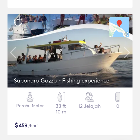
Saponaro Gozzo - Fishing experience
Perahu Motor
33 ft
12 Jelajah
0
10 m
$
459
/hari