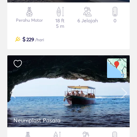
Perahu Motor
18 ft
6 Jelajah
0
5 m
$
229
/hari
Neumplast Pasara