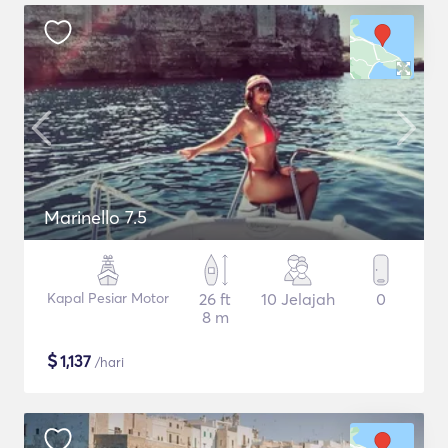
Marinello 7.5
Kapal Pesiar Motor
26 ft
10 Jelajah
0
8 m
$
1,137
/hari