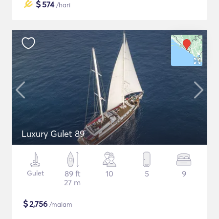
$
574
/hari
Luxury Gulet 89
Gulet
89 ft
10
5
9
27 m
$
2,756
/malam