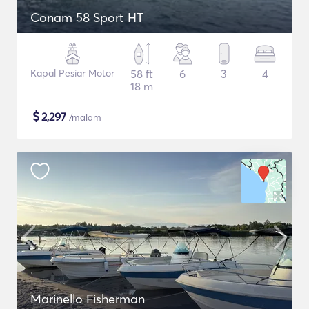
Conam 58 Sport HT
Kapal Pesiar Motor
58 ft
6
3
4
18 m
$
2,297
/malam
Marinello Fisherman