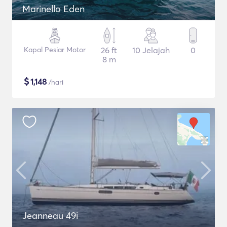
Marinello Eden
Kapal Pesiar Motor
26 ft
10 Jelajah
0
8 m
$
1,148
/hari
Jeanneau 49i