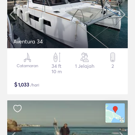
Aventura 34
Catamaran
34 ft
1 Jelajah
2
10 m
$
1,033
/hari