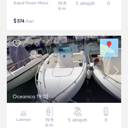
Kapal Pesiar Motor
19 ft
5 Jelajah
0
6 m
$
574
/hari
Oceanica 19.03
Lainnya
19 ft
5 Jelajah
0
6 m