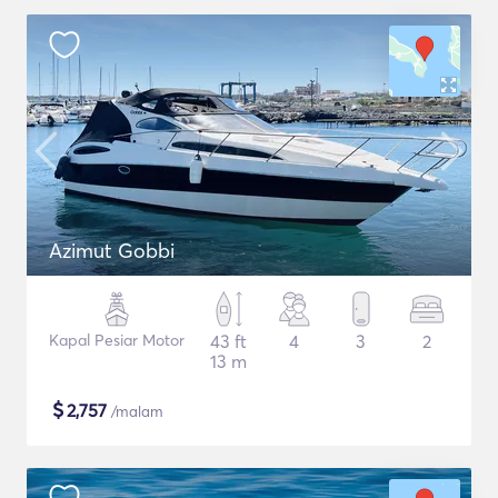
Azimut Gobbi
Kapal Pesiar Motor
43 ft
4
3
2
13 m
$
2,757
/malam