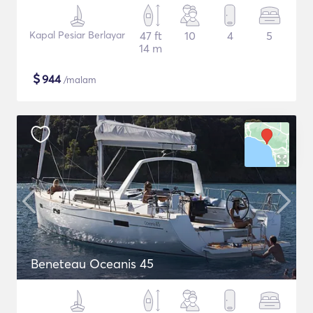
Kapal Pesiar Berlayar
47 ft
10
4
5
14 m
$
944
/malam
Beneteau Oceanis 45