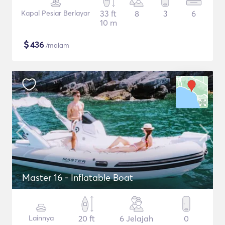
Kapal Pesiar Berlayar
33 ft
8
3
6
10 m
$
436
/malam
Master 16 - Inflatable Boat
Lainnya
20 ft
6 Jelajah
0