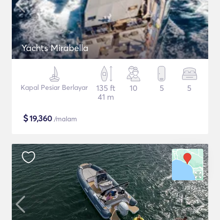
Yachts Mirabella
Kapal Pesiar Berlayar
135 ft
10
5
5
41 m
$
19,360
/malam