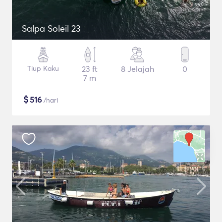
Salpa Soleil 23
Tiup Kaku
23 ft
8 Jelajah
0
7 m
$
516
/hari