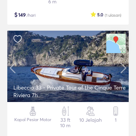
6 m
$
149
5.0
/hari
(1
ulasan
)
Libeccio 33 - Private Tour of the Cinque Terre
Riviera 7h
Kapal Pesiar Motor
33 ft
10 Jelajah
1
10 m