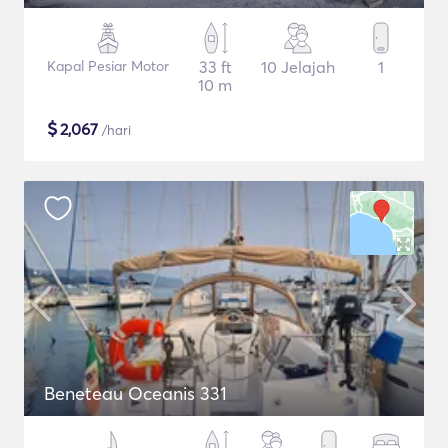
Kapal Pesiar Motor
33 ft
10 Jelajah
1
10 m
$
2,067
/hari
Beneteau Oceanis 331