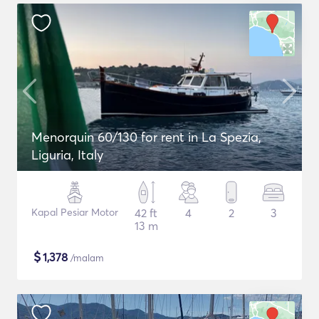
Menorquin 60/130 for rent in La Spezia,
Liguria, Italy
Kapal Pesiar Motor
42 ft
4
2
3
13 m
$
1,378
/malam