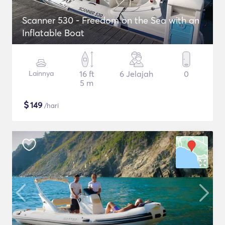
Scanner 530 - Freedom on the Sea with an
Inflatable Boat
Lainnya
16 ft
6 Jelajah
0
5 m
$
149
/hari