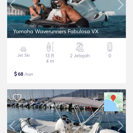
Yamaha Waverunners Fabulosa VX
Jet Ski
13 ft
2 Jelajah
0
4 m
$
68
/hari