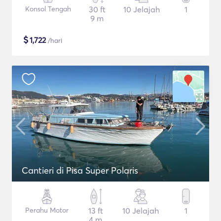
Konsol Tengah
30 ft
10 Jelajah
1
9 m
$
1,722
/hari
Cantieri di Pisa Super Polaris
Perahu Motor
13 ft
10 Jelajah
1
4 m