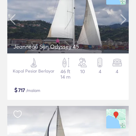
Jeanneau Sun Odyssey 45
Kapal Pesiar Berlayar
46 ft
10
4
4
14 m
$
717
/malam