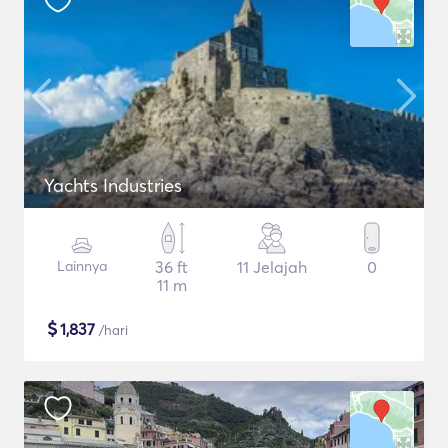
Yachts Industries
Lainnya
36 ft
11 Jelajah
0
11 m
$
1,837
/hari