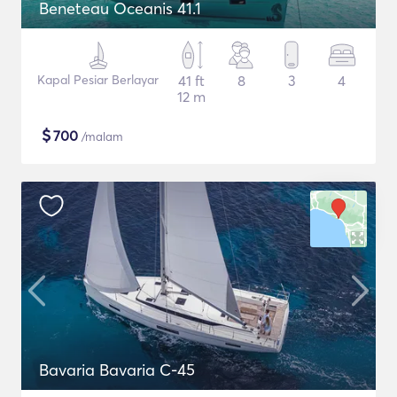
Beneteau Oceanis 41.1
Kapal Pesiar Berlayar
41 ft
8
3
4
12 m
$
700
/malam
Bavaria Bavaria C-45