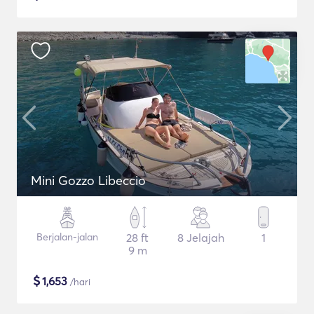
Mini Gozzo Libeccio
Berjalan-jalan
28 ft
8 Jelajah
1
9 m
$
1,653
/hari