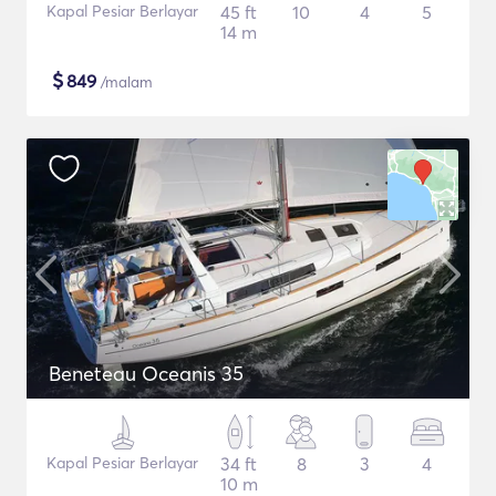
Kapal Pesiar Berlayar
45 ft
10
4
5
14 m
$
849
/malam
Beneteau Oceanis 35
Kapal Pesiar Berlayar
34 ft
8
3
4
10 m