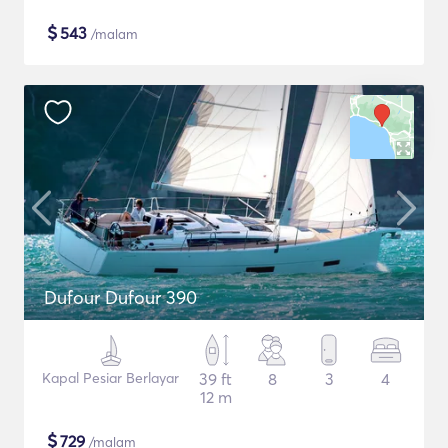
$
543
/malam
Dufour Dufour 390
Kapal Pesiar Berlayar
39 ft
8
3
4
12 m
$
729
/malam