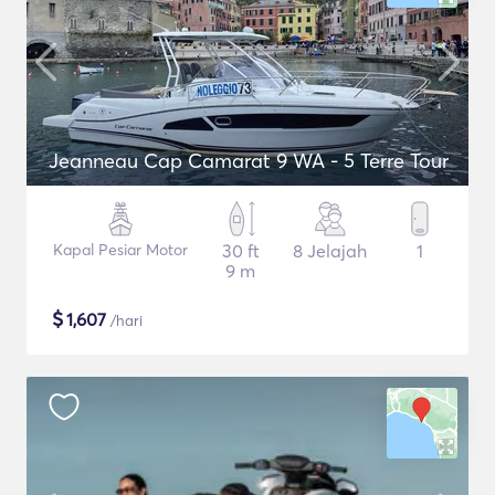
Jeanneau Cap Camarat 9 WA - 5 Terre Tour
Kapal Pesiar Motor
30 ft
8 Jelajah
1
9 m
$
1,607
/hari