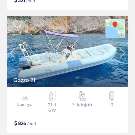
$
321
/hari
Gozzo 21
Lainnya
21 ft
7 Jelajah
0
6 m
$
826
/hari