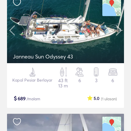
Janneau Sun Odyssey 43
Kapal Pesiar Berlayar
43 ft
6
3
6
13 m
$
689
5.0
/malam
(1
ulasan
)