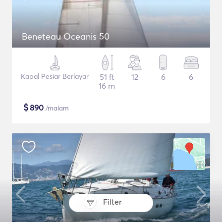
Beneteau Oceanis 50
Kapal Pesiar Berlayar
51 ft
12
6
6
16 m
$
890
/malam
Filter