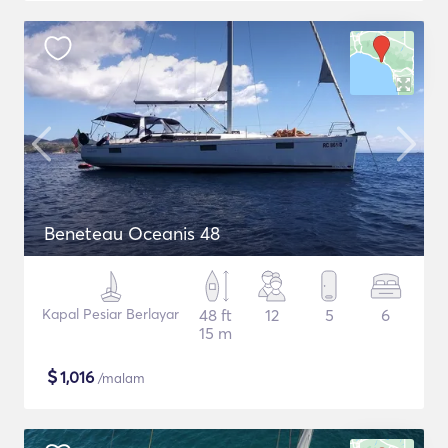
Beneteau Oceanis 48
Kapal Pesiar Berlayar
48 ft
12
5
6
15 m
$
1,016
/malam