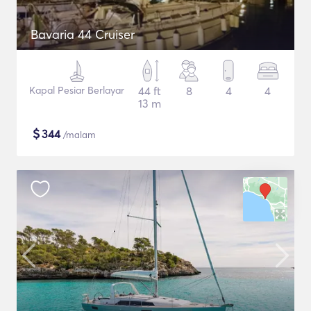
Bavaria 44 Cruiser
Kapal Pesiar Berlayar
44 ft
8
4
4
13 m
$
344
/malam