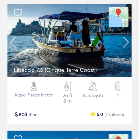
Libeccio 7.5 (Cinque Terre Coast)
Kapal Pesiar Motor
26 ft
8 Jelajah
1
8 m
$
803
5.0
/hari
(10
ulasan
)