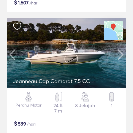
$
1,607
/hari
Jeanneau Cap Camarat 7.5 CC
Perahu Motor
24 ft
8 Jelajah
1
7 m
$
539
/hari