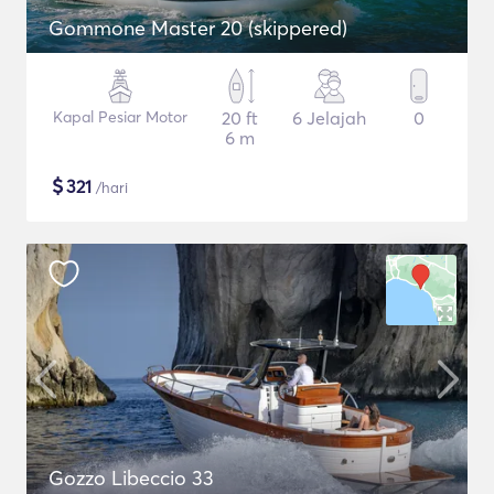
Gommone Master 20 (skippered)
Kapal Pesiar Motor
20 ft
6 Jelajah
0
6 m
$
321
/hari
Gozzo Libeccio 33