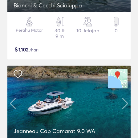
Bianchi & Cecchi Scialuppa
Perahu Motor
30 ft
10 Jelajah
0
9 m
$
1,102
/hari
Jeanneau Cap Camarat 9.0 WA