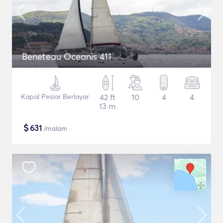
Beneteau Oceanis 411
Kapal Pesiar Berlayar
42 ft
10
4
4
13 m
$
631
/malam