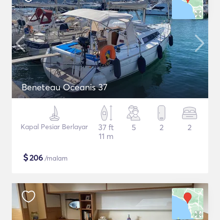
Beneteau Oceanis 37
Kapal Pesiar Berlayar
37 ft
5
2
2
11 m
$
206
/malam