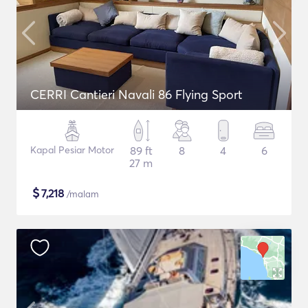
CERRI Cantieri Navali 86 Flying Sport
Kapal Pesiar Motor
89 ft
8
4
6
27 m
$
7,218
/malam