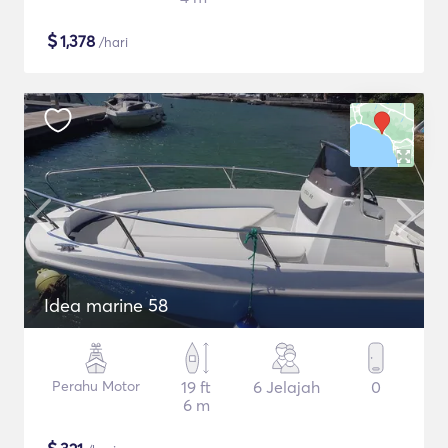
$
1,378
/hari
Idea marine 58
Perahu Motor
19 ft
6 Jelajah
0
6 m