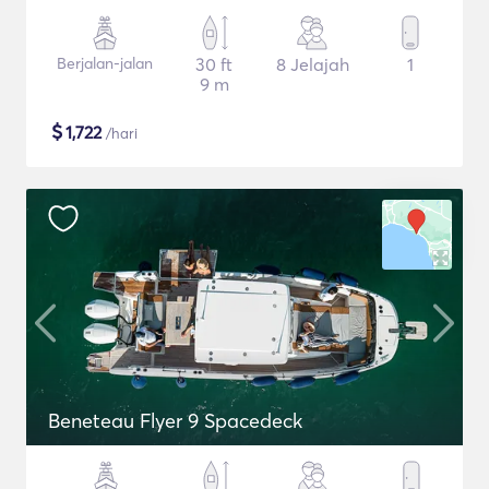
Berjalan-jalan
30 ft
8 Jelajah
1
9 m
$
1,722
/hari
Beneteau Flyer 9 Spacedeck