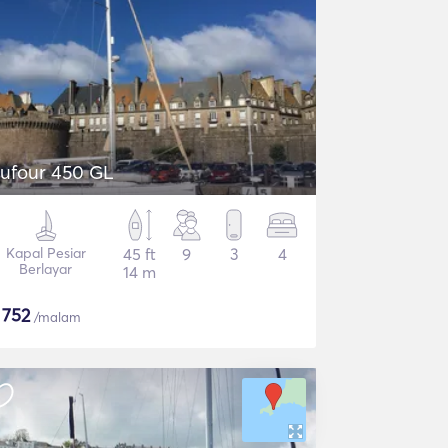
ufour 450 GL
Kapal Pesiar
45 ft
9
3
4
Berlayar
14 m
$
752
/malam