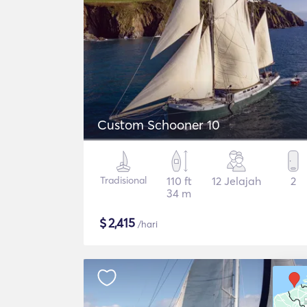
Custom Schooner 10
Tradisional
110 ft
12 Jelajah
2
34 m
$
2,415
/hari