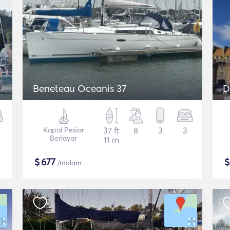
Beneteau Oceanis 37
D
Kapal Pesiar
37 ft
8
3
3
Berlayar
11 m
$
677
/malam