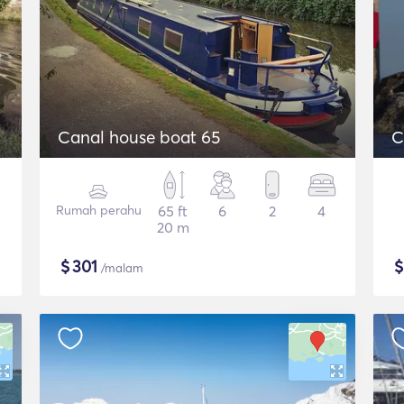
Canal house boat 65
C
Rumah perahu
65 ft
6
2
4
20 m
$
301
/malam