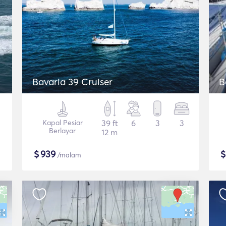
Bavaria 39 Cruiser
B
Kapal Pesiar
39 ft
6
3
3
Berlayar
12 m
$
939
/malam