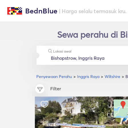
BednBlue
| Harga selalu termasuk kru.
Sewa perahu di Bi
Lokasi awal
Penyewaan Perahu
Inggris Raya
Wiltshire
B
Filter