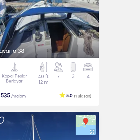
avaria 38
Kapal Pesiar
40 ft
7
3
4
Berlayar
12 m
$
535
5.0
/malam
(1
ulasan
)