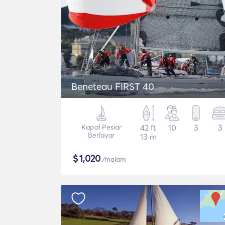
Beneteau FIRST 40
Kapal Pesiar
42 ft
10
3
3
Berlayar
13 m
$
1,020
/malam