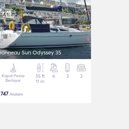
eanneau Sun Odyssey 35
Kapal Pesiar
35 ft
6
3
3
Berlayar
11 m
$
747
/malam