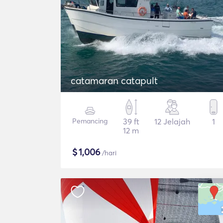
catamaran catapult
Pemancing
39 ft
12 Jelajah
1
12 m
$
1,006
/hari