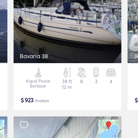
Bavaria 38
J
Kapal Pesiar
38 ft
8
3
4
Berlayar
12 m
$
923
/malam