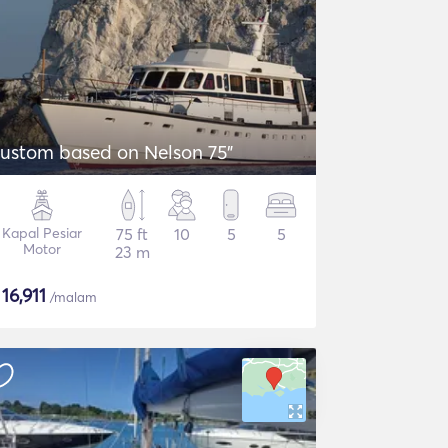
ustom based on Nelson 75"
Kapal Pesiar
75 ft
10
5
5
Motor
23 m
$
16,911
/malam