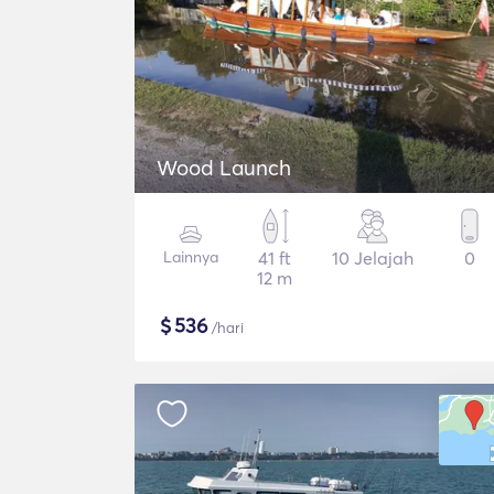
Wood Launch
Lainnya
41 ft
10 Jelajah
0
12 m
$
536
/hari