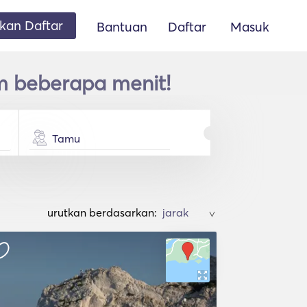
an Daftar
Bantuan
Daftar
Masuk
am beberapa menit!
Tamu
urutkan berdasarkan:
>