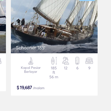
Schooner 185'
Kapal Pesiar
185
12
6
9
Berlayar
ft
56 m
$
19,687
/malam