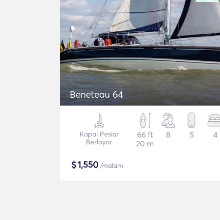
Beneteau 64
Kapal Pesiar
66 ft
8
5
4
Berlayar
20 m
$
1,550
/malam