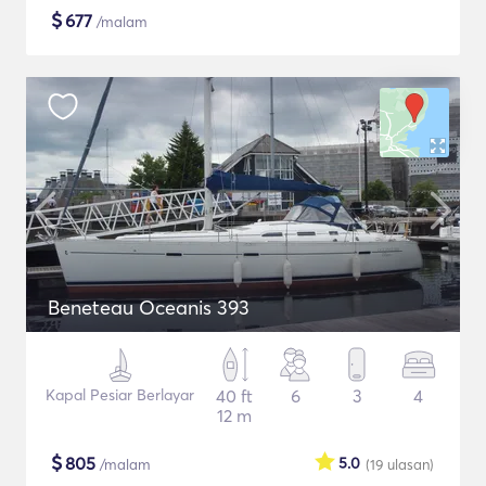
$
677
/malam
Beneteau Oceanis 393
Kapal Pesiar Berlayar
40 ft
6
3
4
12 m
$
805
5.0
/malam
(19
ulasan
)