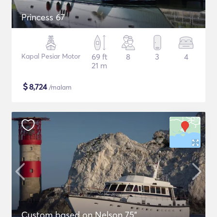
Princess 67
Kapal Pesiar Motor
69 ft
8
3
4
21 m
$
8,724
/malam
Custom based on Nelson 75"