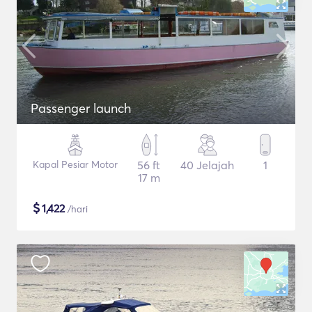
Passenger launch
Kapal Pesiar Motor
56 ft
40 Jelajah
1
17 m
$
1,422
/hari