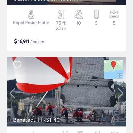
Kapal Pesiar Motor
75 ft
10
5
5
23 m
$
16,911
/malam
Beneteau FIRST 40