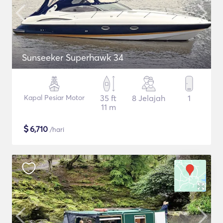
Sunseeker Superhawk 34
Kapal Pesiar Motor
35 ft
8 Jelajah
1
11 m
$
6,710
/hari