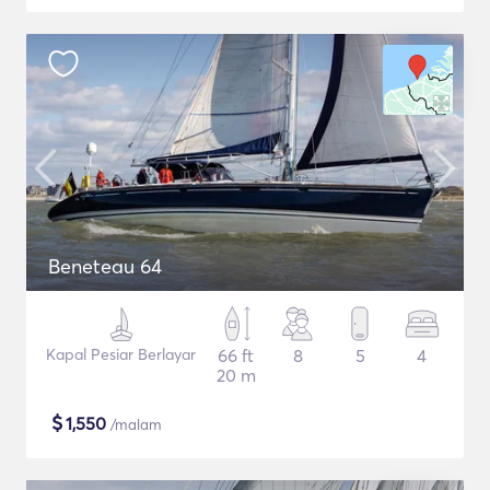
Beneteau 64
Kapal Pesiar Berlayar
66 ft
8
5
4
20 m
$
1,550
/malam