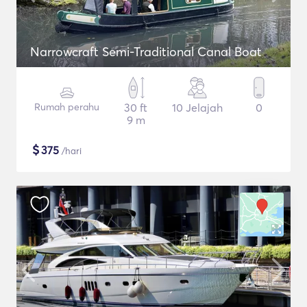
Narrowcraft Semi-Traditional Canal Boat
Rumah perahu
30 ft
10 Jelajah
0
9 m
$
375
/hari