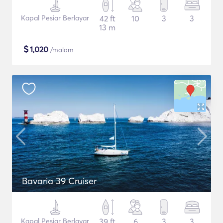
Kapal Pesiar Berlayar
42 ft
10
3
3
13 m
$
1,020
/malam
Bavaria 39 Cruiser
Kapal Pesiar Berlayar
39 ft
6
3
3