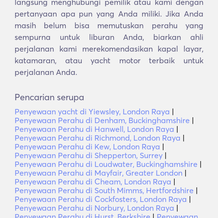
langsung menghubungi pemilik atau kami dengan
pertanyaan apa pun yang Anda miliki. Jika Anda
masih belum bisa memutuskan perahu yang
sempurna untuk liburan Anda, biarkan ahli
perjalanan kami merekomendasikan kapal layar,
katamaran, atau yacht motor terbaik untuk
perjalanan Anda.
Pencarian serupa
Penyewaan yacht di Yiewsley, London Raya
|
Penyewaan Perahu di Denham, Buckinghamshire
|
Penyewaan Perahu di Hanwell, London Raya
|
Penyewaan Perahu di Richmond, London Raya
|
Penyewaan Perahu di Kew, London Raya
|
Penyewaan Perahu di Shepperton, Surrey
|
Penyewaan Perahu di Loudwater, Buckinghamshire
|
Penyewaan Perahu di Mayfair, Greater London
|
Penyewaan Perahu di Cheam, London Raya
|
Penyewaan Perahu di South Mimms, Hertfordshire
|
Penyewaan Perahu di Cockfosters, London Raya
|
Penyewaan Perahu di Norbury, London Raya
|
Penyewaan Perahu di Hurst, Berkshire
|
Penyewaan