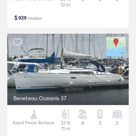
12 m
$
939
/malam
Beneteau Oceanis 37
Kapal Pesiar Berlayar
37 ft
8
3
3
11 m