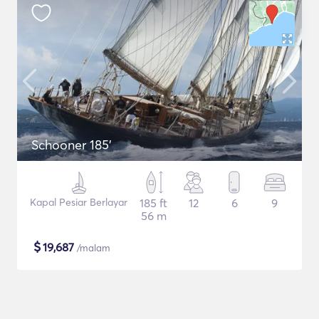
Schooner 185'
Kapal Pesiar Berlayar
185 ft
12
6
9
56 m
$
19,687
/malam