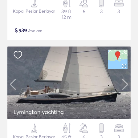
Kapal Pesiar Berlayar
39 ft
6
3
3
12 m
$
939
/malam
Lymington yachting
Kapal Pesiar Berlayar
45 ft
6
3
3