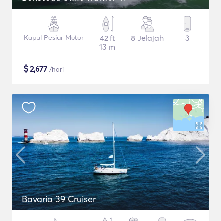
Kapal Pesiar Motor
42 ft
8 Jelajah
3
13 m
$
2,677
/hari
Bavaria 39 Cruiser