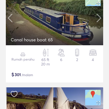
Canal house boat 65
Rumah perahu
65 ft
6
2
4
20 m
$
301
/malam