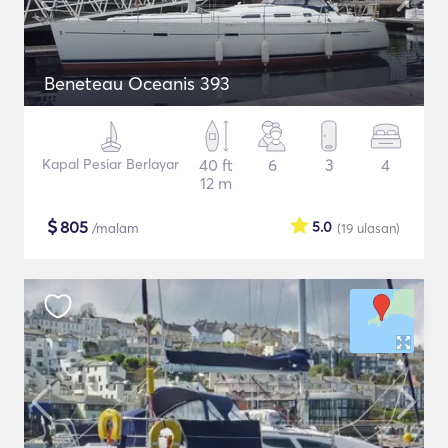
Beneteau Oceanis 393
Kapal Pesiar Berlayar
40 ft
6
3
4
12 m
$
805
5.0
/malam
(19
ulasan
)