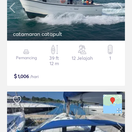
catamaran catapult
Pemancing
39 ft
12 Jelajah
1
12 m
$
1,006
/hari