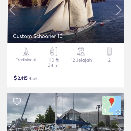
Custom Schooner 10
Tradisional
110 ft
12 Jelajah
2
34 m
$
2,415
/hari