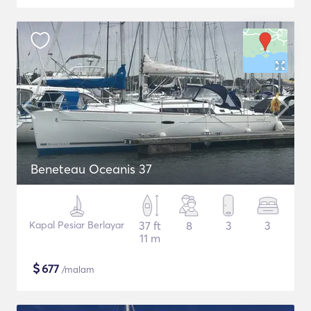
Beneteau Oceanis 37
Kapal Pesiar Berlayar
37 ft
8
3
3
11 m
$
677
/malam