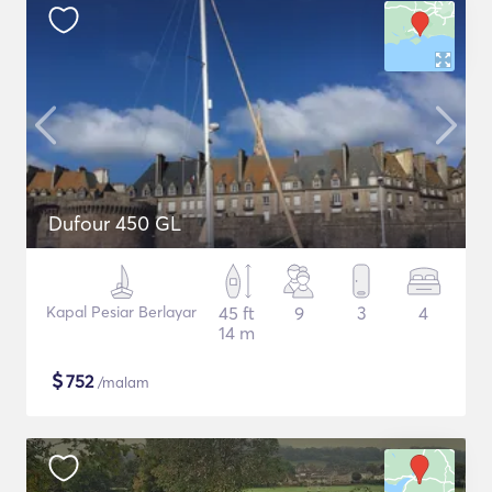
Dufour 450 GL
Kapal Pesiar Berlayar
45 ft
9
3
4
14 m
$
752
/malam