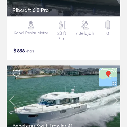
Ribcraft 6.8 Pro
Kapal Pesiar Motor
23 ft
7 Jelajah
0
7 m
$
838
/hari
Beneteau Swift Trawler 41