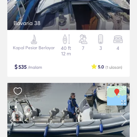
Bavaria 38
Kapal Pesiar Berlayar
40 ft
7
3
4
12 m
$
535
5.0
/malam
(1
ulasan
)