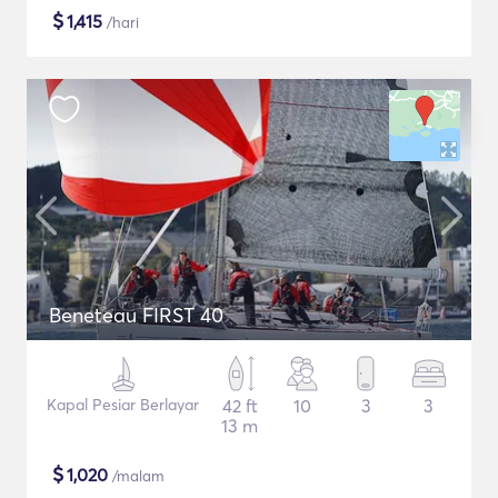
$
1,415
/hari
Beneteau FIRST 40
Kapal Pesiar Berlayar
42 ft
10
3
3
13 m
$
1,020
/malam