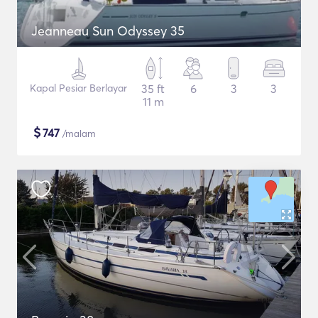
Jeanneau Sun Odyssey 35
Kapal Pesiar Berlayar
35 ft
6
3
3
11 m
$
747
/malam