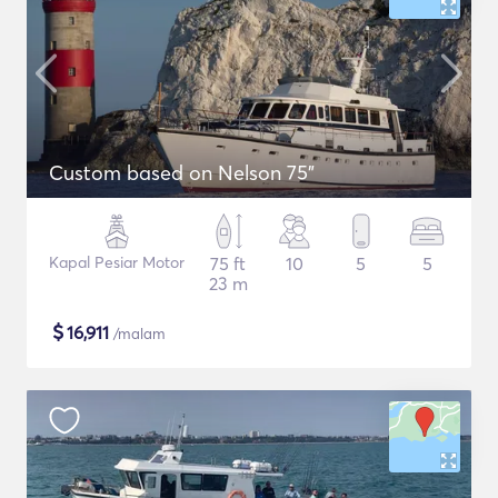
Custom based on Nelson 75"
Kapal Pesiar Motor
75 ft
10
5
5
23 m
$
16,911
/malam