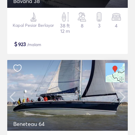
Bavaria 38
Kapal Pesiar Berlayar
38 ft
8
3
4
12 m
$
923
/malam
Beneteau 64