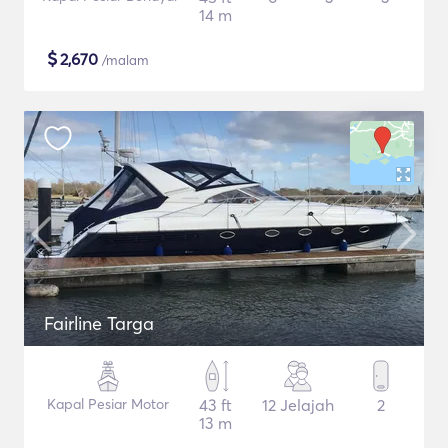
14 m
$
2,670
/malam
Fairline Targa
Kapal Pesiar Motor
43 ft
12 Jelajah
2
13 m