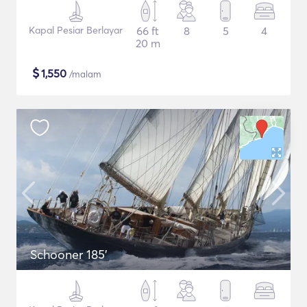
Kapal Pesiar Berlayar
66 ft
8
5
4
20 m
$
1,550
/malam
Schooner 185'