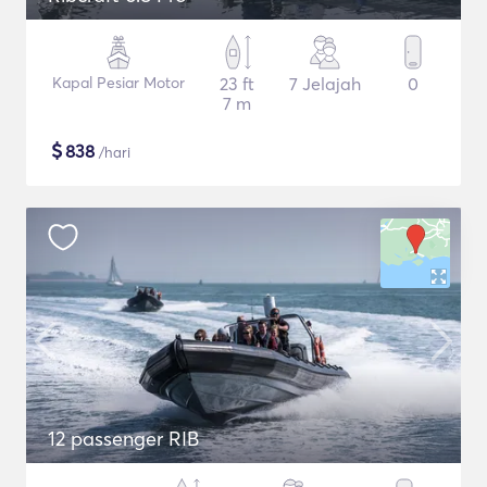
Kapal Pesiar Motor
23 ft
7 Jelajah
0
7 m
$
838
/hari
12 passenger RIB