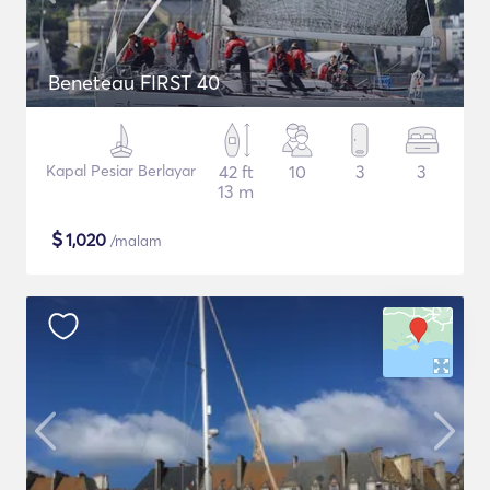
Beneteau FIRST 40
Kapal Pesiar Berlayar
42 ft
10
3
3
13 m
$
1,020
/malam