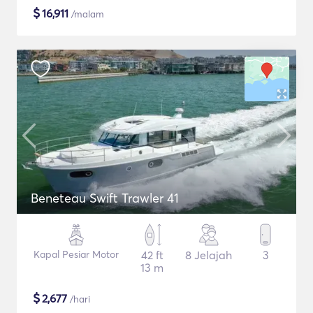
$
16,911
/malam
Beneteau Swift Trawler 41
Kapal Pesiar Motor
42 ft
8 Jelajah
3
13 m
$
2,677
/hari