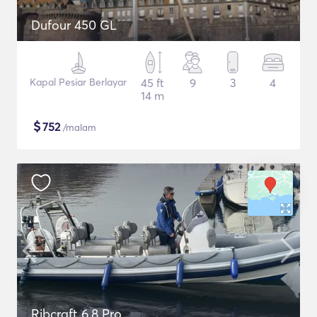
Dufour 450 GL
Kapal Pesiar Berlayar
45 ft
9
3
4
14 m
$
752
/malam
Ribcraft 6.8 Pro