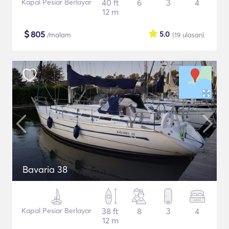
Kapal Pesiar Berlayar
40 ft
6
3
4
12 m
$
805
5.0
/malam
(19
ulasan
)
Bavaria 38
Kapal Pesiar Berlayar
38 ft
8
3
4
12 m