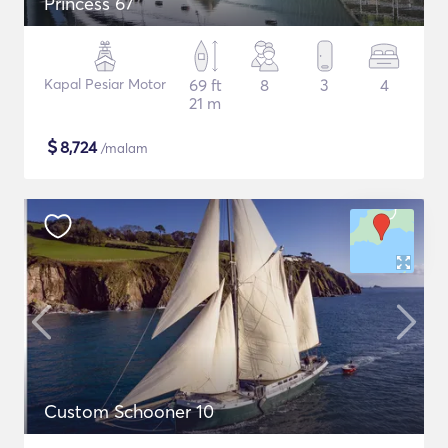
Princess 67
Kapal Pesiar Motor
69 ft
8
3
4
21 m
$
8,724
/malam
Custom Schooner 10