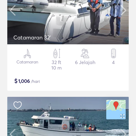
Catamaran 32'
Catamaran
32 ft
6 Jelajah
4
10 m
$
1,006
/hari