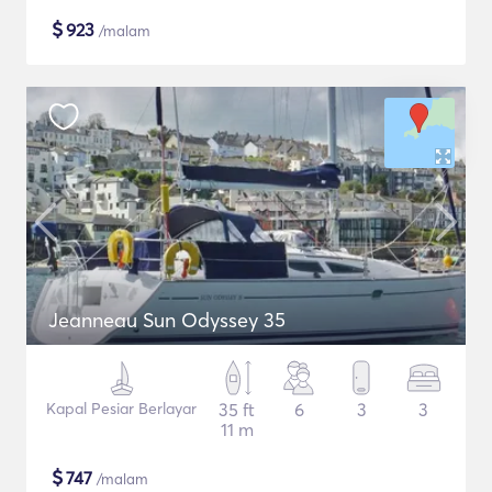
$
923
/malam
Jeanneau Sun Odyssey 35
Kapal Pesiar Berlayar
35 ft
6
3
3
11 m
$
747
/malam