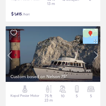
13 m
$
1,415
/hari
Custom based on Nelson 75"
Kapal Pesiar Motor
75 ft
10
5
5
23 m