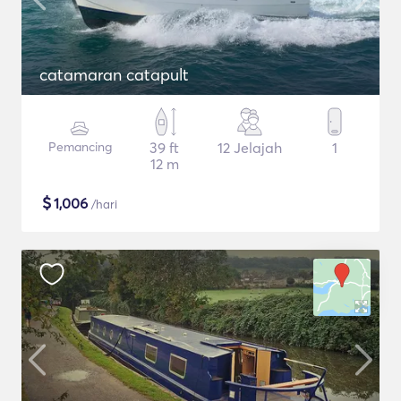
catamaran catapult
Pemancing
39 ft
12 Jelajah
1
12 m
$
1,006
/hari