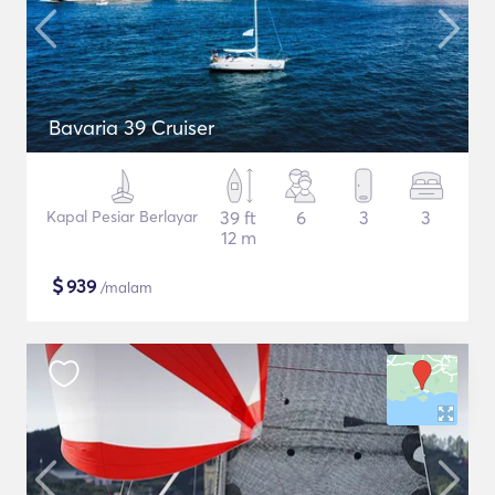
Bavaria 39 Cruiser
Kapal Pesiar Berlayar
39 ft
6
3
3
12 m
$
939
/malam