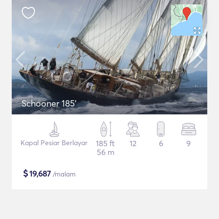
Schooner 185'
Kapal Pesiar Berlayar
185 ft
12
6
9
56 m
$
19,687
/malam