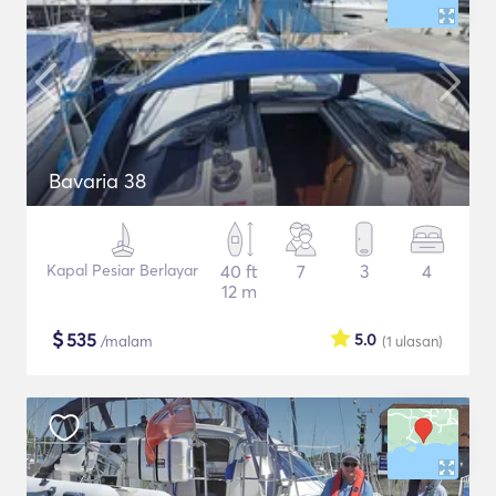
Bavaria 38
Kapal Pesiar Berlayar
40 ft
7
3
4
12 m
$
535
5.0
/malam
(1
ulasan
)