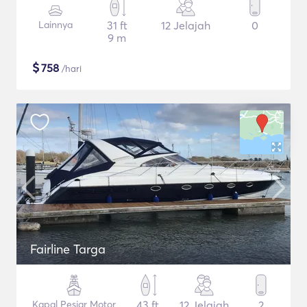
Lainnya
31 ft
12 Jelajah
0
9 m
$
758
/hari
Fairline Targa
Kapal Pesiar Motor
43 ft
12 Jelajah
2