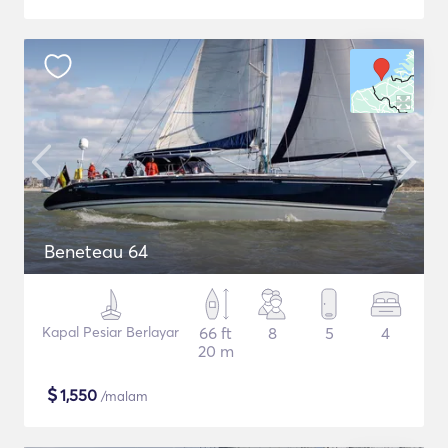
Beneteau 64
Kapal Pesiar Berlayar
66 ft
8
5
4
20 m
$
1,550
/malam