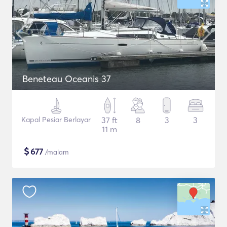
Beneteau Oceanis 37
Kapal Pesiar Berlayar
37 ft
8
3
3
11 m
$
677
/malam