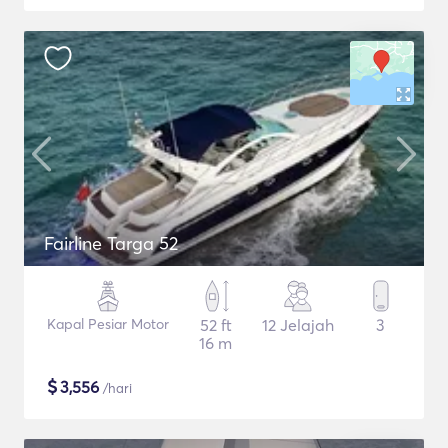
Fairline Targa 52
Kapal Pesiar Motor
52 ft
12 Jelajah
3
16 m
$
3,556
/hari