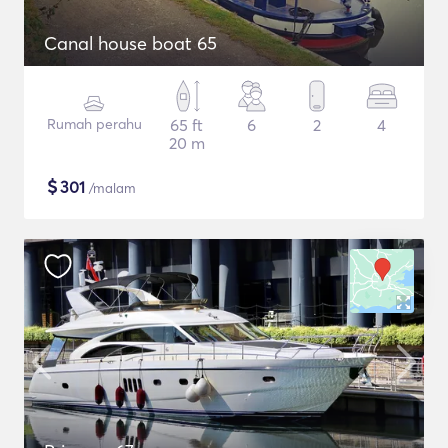
Canal house boat 65
Rumah perahu
65 ft
6
2
4
20 m
$
301
/malam