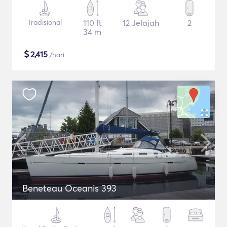
Tradisional
110 ft
12 Jelajah
2
34 m
$
2,415
/hari
Beneteau Oceanis 393