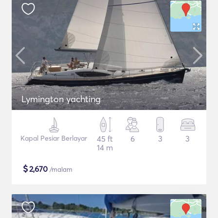
Lymington yachting
Kapal Pesiar Berlayar
45 ft
6
3
3
14 m
$
2,670
/malam