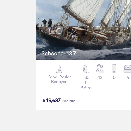
Schooner 185'
Kapal Pesiar
185
12
6
9
Berlayar
ft
56 m
$
19,687
/malam