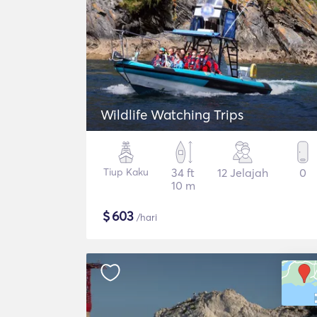
Wildlife Watching Trips
Tiup Kaku
34 ft
12 Jelajah
0
10 m
$
603
/hari