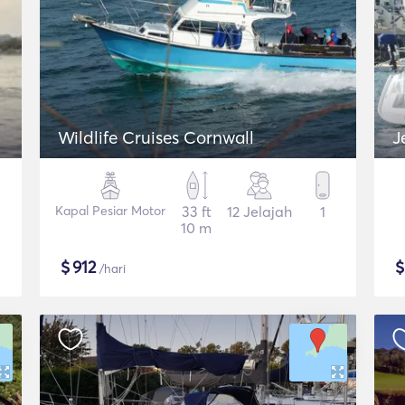
Wildlife Cruises Cornwall
J
Kapal Pesiar Motor
33 ft
12 Jelajah
1
10 m
$
912
/hari