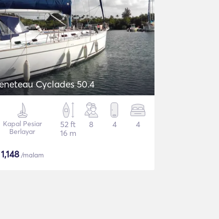
eneteau Cyclades 50.4
Kapal Pesiar
52 ft
8
4
4
Berlayar
16 m
$
1,148
/malam