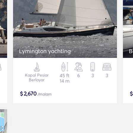
Lymington yachting
B
Kapal Pesiar
45 ft
6
3
3
Berlayar
14 m
$
2,670
/malam