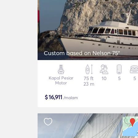
Custom based on Nelson 75"
Kapal Pesiar
75 ft
10
5
5
Motor
23 m
$
16,911
/malam