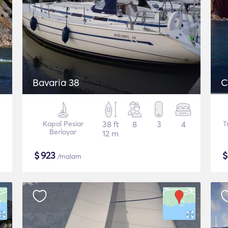
Bavaria 38
C
Kapal Pesiar
38 ft
8
3
4
T
Berlayar
12 m
$
923
/malam