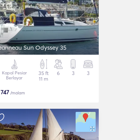
eanneau Sun Odyssey 35
Kapal Pesiar
35 ft
6
3
3
Berlayar
11 m
$
747
/malam