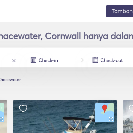
Tambahk
hacewater, Cornwall hanya dala
hacewater