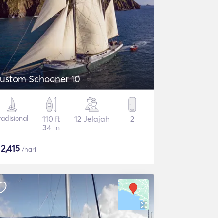
ustom Schooner 10
radisional
110 ft
12 Jelajah
2
34 m
$
2,415
/hari