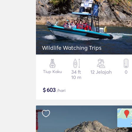
Wildlife Watching Trips
Tiup Kaku
34 ft
12 Jelajah
0
10 m
$
603
/hari