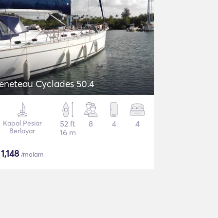
eneteau Cyclades 50.4
Kapal Pesiar
52 ft
8
4
4
Berlayar
16 m
$
1,148
/malam