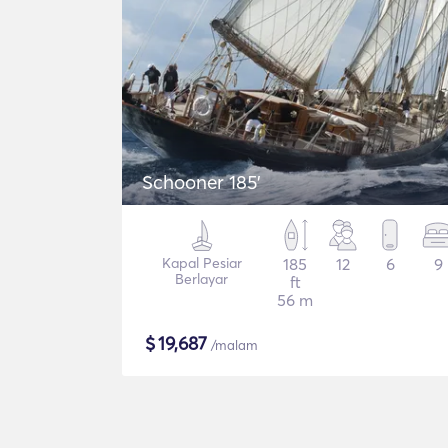
Schooner 185'
Kapal Pesiar
185
12
6
9
Berlayar
ft
56 m
$
19,687
/malam