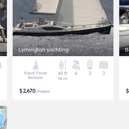
Lymington yachting
B
Kapal Pesiar
45 ft
6
3
3
Berlayar
14 m
$
2,670
/malam