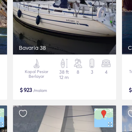
Bavaria 38
C
Kapal Pesiar
38 ft
8
3
4
T
Berlayar
12 m
$
923
/malam