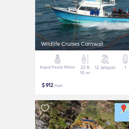
Wildlife Cruises Cornwall
Kapal Pesiar Motor
33 ft
12 Jelajah
1
10 m
$
912
/hari