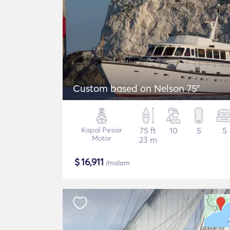
Custom based on Nelson 75"
Kapal Pesiar
75 ft
10
5
5
Motor
23 m
$
16,911
/malam