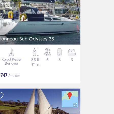
eanneau Sun Odyssey 35
Kapal Pesiar
35 ft
6
3
3
Berlayar
11 m
$
747
/malam