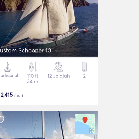
ustom Schooner 10
radisional
110 ft
12 Jelajah
2
34 m
$
2,415
/hari