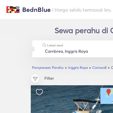
BednBlue
| Harga selalu termasuk kru.
Sewa perahu di 
Lokasi awal
Penyewaan Perahu
Inggris Raya
Cornwall
C
Filter