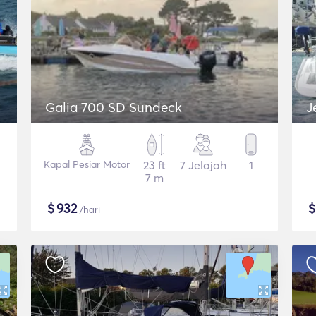
Galia 700 SD Sundeck
J
Kapal Pesiar Motor
23 ft
7 Jelajah
1
7 m
$
932
/hari