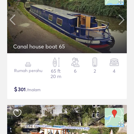
Canal house boat 65
Rumah perahu
65 ft
6
2
4
20 m
$
301
/malam