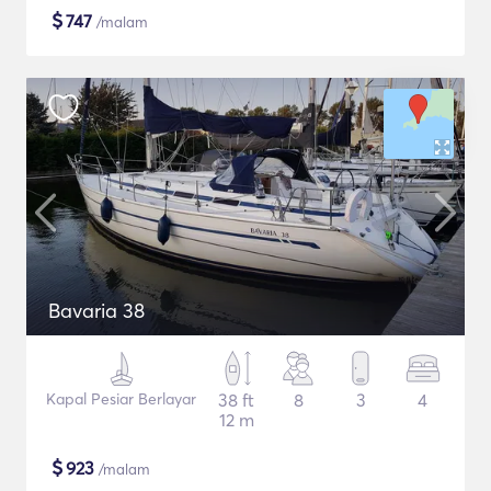
$
747
/malam
Bavaria 38
Kapal Pesiar Berlayar
38 ft
8
3
4
12 m
$
923
/malam