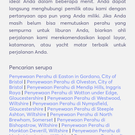
ideal Anda dalam beberapa menit. Anda dapat
langsung menghubungi pemilik atau kami dengan
pertanyaan apa pun yang Anda miliki. Jika Anda
masih belum bisa memutuskan perahu yang
sempurna untuk liburan Anda, biarkan ahli
perjalanan kami merekomendasikan kapal layar,
katamaran, atau yacht motor terbaik untuk
perjalanan Anda.
Pencarian serupa
Penyewaan Perahu di Easton in Gordano, City of
Bristol
|
Penyewaan Perahu di Olveston, City of
Bristol
|
Penyewaan Perahu di Mendip Hills, Inggris
Raya
|
Penyewaan Perahu di Wotton under Edge,
Gloucestershire
|
Penyewaan Perahu di Westwood,
Wiltshire
|
Penyewaan Perahu di Nympsfield,
Gloucestershire
|
Penyewaan Perahu di Steeple
Ashton, Wiltshire
|
Penyewaan Perahu di North
Brewham, Somerset
|
Penyewaan Perahu di
Bishopstrow, Wiltshire
|
Penyewaan Perahu di
Monkton Deverill, Wiltshire
|
Penyewaan Perahu di