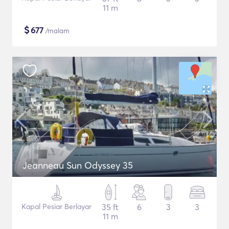
11 m
$
677
/malam
Jeanneau Sun Odyssey 35
Kapal Pesiar Berlayar
35 ft
6
3
3
11 m