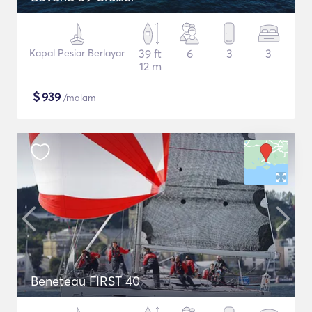
Kapal Pesiar Berlayar
39 ft
6
3
3
12 m
$
939
/malam
Beneteau FIRST 40