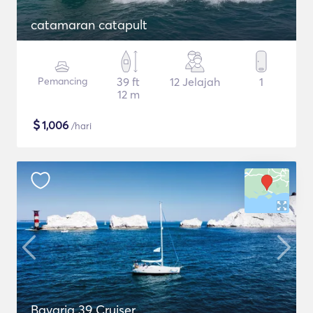
catamaran catapult
Pemancing
39 ft
12 Jelajah
1
12 m
$
1,006
/hari
Bavaria 39 Cruiser