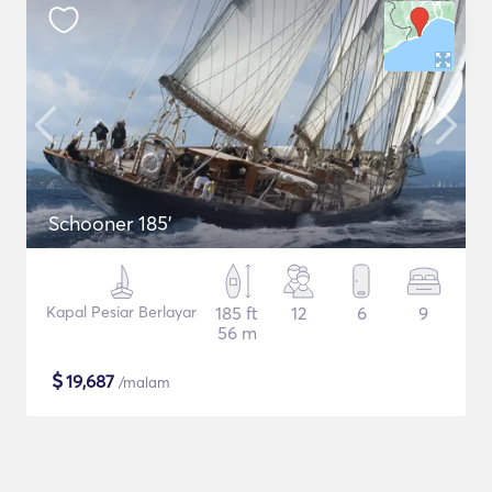
Schooner 185'
Kapal Pesiar Berlayar
185 ft
12
6
9
56 m
$
19,687
/malam