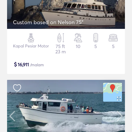
Custom based on Nelson 75"
Kapal Pesiar Motor
75 ft
10
5
5
23 m
$
16,911
/malam