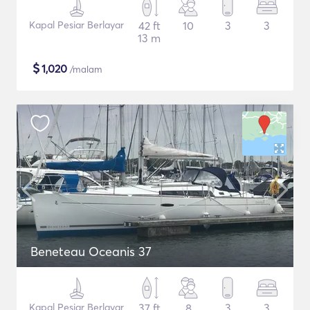
Kapal Pesiar Berlayar
42 ft
10
3
3
13 m
$
1,020
/malam
Beneteau Oceanis 37
Kapal Pesiar Berlayar
37 ft
8
3
3