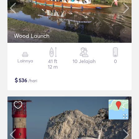
Wood Launch
Lainnya
41 ft
10 Jelajah
0
12 m
$
536
/hari