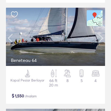
Beneteau 64
Kapal Pesiar Berlayar
66 ft
8
5
4
20 m
$
1,550
/malam