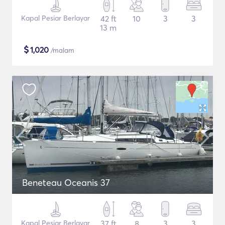
Kapal Pesiar Berlayar
42 ft
10
3
3
13 m
$
1,020
/malam
Beneteau Oceanis 37
Kapal Pesiar Berlayar
37 ft
8
3
3