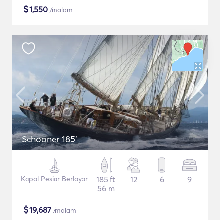
$
1,550
/malam
Schooner 185'
Kapal Pesiar Berlayar
185 ft
12
6
9
56 m
$
19,687
/malam