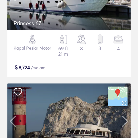
Princess 67
Kapal Pesiar Motor
69 ft
8
3
4
21 m
$
8,724
/malam