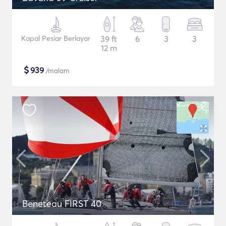
Kapal Pesiar Berlayar
39 ft
6
3
3
12 m
$
939
/malam
Beneteau FIRST 40