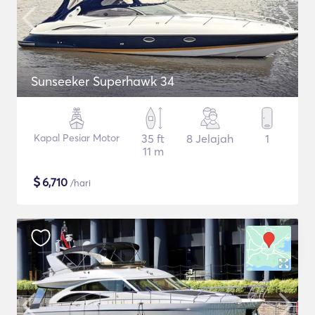
Sunseeker Superhawk 34
Kapal Pesiar Motor
35 ft
8 Jelajah
1
11 m
$
6,710
/hari