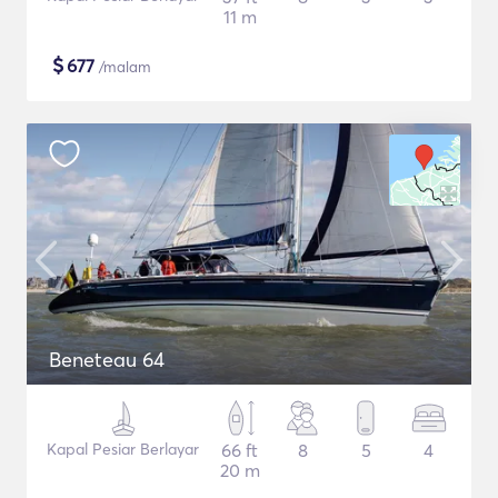
11 m
$
677
/malam
Beneteau 64
Kapal Pesiar Berlayar
66 ft
8
5
4
20 m