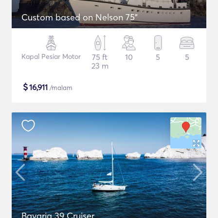
Custom based on Nelson 75"
Kapal Pesiar Motor
75 ft
10
5
5
23 m
$
16,911
/malam
Bavaria 39 Cruiser