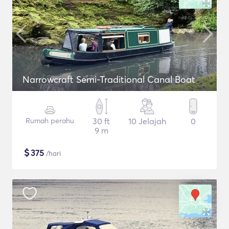
Narrowcraft Semi-Traditional Canal Boat
Rumah perahu
30 ft
10 Jelajah
0
9 m
$
375
/hari