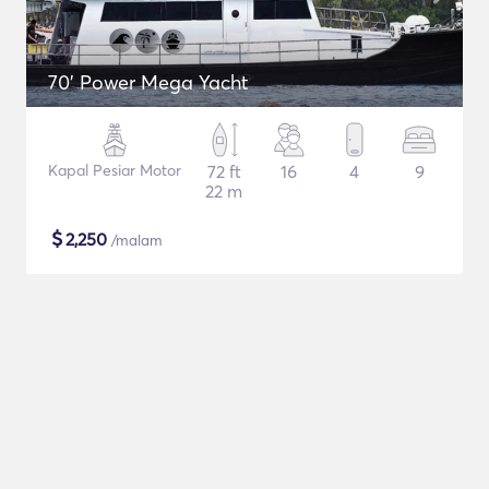
70' Power Mega Yacht
Kapal Pesiar Motor
72 ft
16
4
9
22 m
$
2,250
/malam