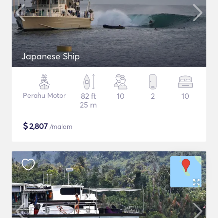
Japanese Ship
Perahu Motor
82 ft
10
2
10
25 m
$
2,807
/malam