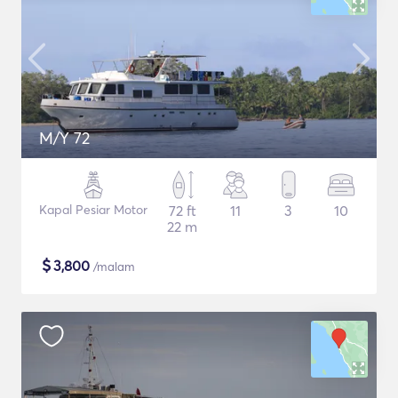
M/Y 72
Kapal Pesiar Motor
72 ft
11
3
10
22 m
$
3,800
/malam