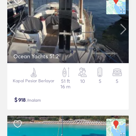
Ocean Yachts 51.2
Kapal Pesiar Berlayar
51 ft
10
5
5
16 m
$
918
/malam