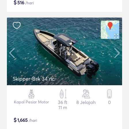
$
516
/hari
Skipper-Bsk 34 nc
Kapal Pesiar Motor
36 ft
8 Jelajah
0
11 m
$
1,665
/hari