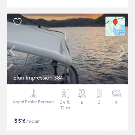
Elan Impression 384
Kapal Pesiar Berlayar
39 ft
8
3
4
12 m
$
516
/malam