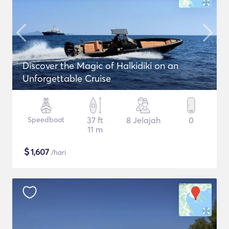
Discover the Magic of Halkidiki on an
Unforgettable Cruise
Speedboat
37 ft
8 Jelajah
0
11 m
$
1,607
/hari