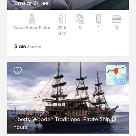
Orrskar 27 feet
Kapal Pesiar Motor
27 ft
5
1
5
8 m
$
746
/malam
Liberty Wooden Traditional Pirate Ship (4
hours)