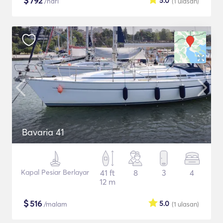
$
792
5.0
/hari
(1
ulasan
)
Bavaria 41
Kapal Pesiar Berlayar
41 ft
8
3
4
12 m
$
516
5.0
/malam
(1
ulasan
)