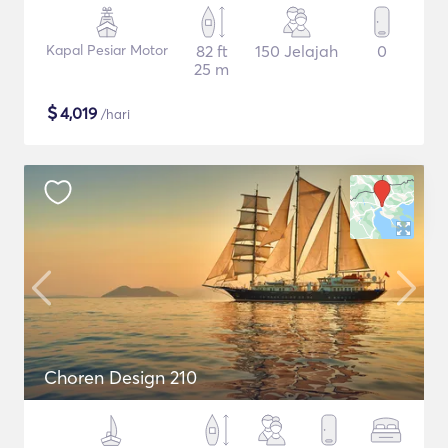
Kapal Pesiar Motor
82 ft
150 Jelajah
0
25 m
$
4,019
/hari
Choren Design 210