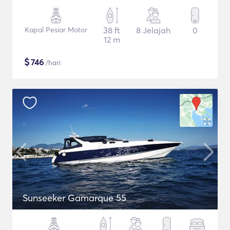
Kapal Pesiar Motor
38 ft
8 Jelajah
0
12 m
$
746
/hari
Sunseeker Gamarque 55