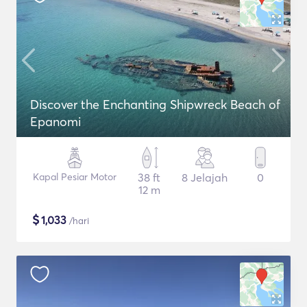
Discover the Enchanting Shipwreck Beach of
Epanomi
Kapal Pesiar Motor
38 ft
8 Jelajah
0
12 m
$
1,033
/hari