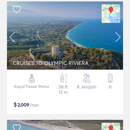
CRUISES TO OLYMPIC RIVIERA
Kapal Pesiar Motor
38 ft
8 Jelajah
0
12 m
$
2,009
/hari