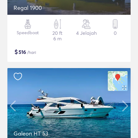
Regal 1900
Speedboat
20 ft
4 Jelajah
0
6 m
$
516
/hari
Galeon HT 53