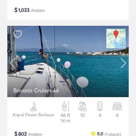
$
1,033
/malam
Bavaria Cruiser 46
Kapal Pesiar Berlayar
46 ft
10
4
4
14 m
$
803
5.0
/malam
(1
ulasan
)