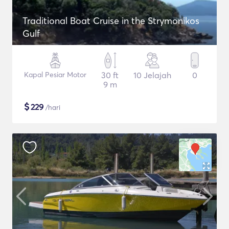
Traditional Boat Cruise in the Strymonikos
Gulf
Kapal Pesiar Motor
30 ft
10 Jelajah
0
9 m
$
229
/hari