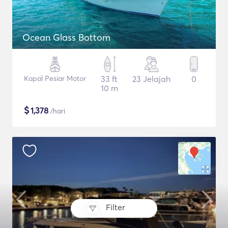
Ocean Glass Bottom
Kapal Pesiar Motor
33 ft
23 Jelajah
0
10 m
$
1,378
/hari
Filter