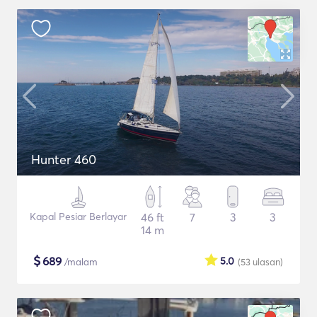
Hunter 460
Kapal Pesiar Berlayar
46 ft
7
3
3
14 m
$
689
5.0
/malam
(53
ulasan
)