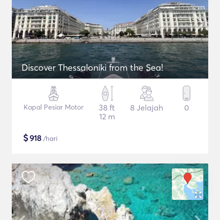
Discover Thessaloniki from the Sea!
Kapal Pesiar Motor
38 ft
8 Jelajah
0
12 m
$
918
/hari