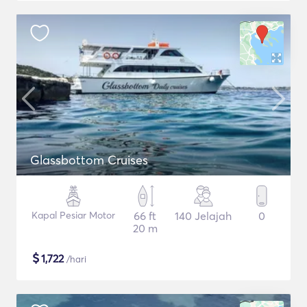
Glassbottom Cruises
Kapal Pesiar Motor
66 ft
140 Jelajah
0
20 m
$
1,722
/hari