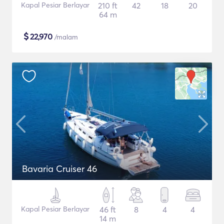
Kapal Pesiar Berlayar
210 ft
42
18
20
64 m
$
22,970
/malam
Bavaria Cruiser 46
Kapal Pesiar Berlayar
46 ft
8
4
4
14 m