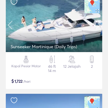
Sunseeker Martinique (Daily Trips)
Kapal Pesiar Motor
46 ft
12 Jelajah
2
14 m
$
1,722
/hari