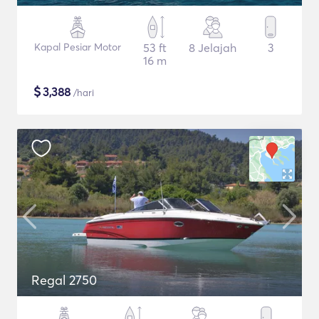
Kapal Pesiar Motor
53 ft
8 Jelajah
3
16 m
$
3,388
/hari
Regal 2750