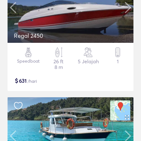
Regal 2450
Speedboat
26 ft
5 Jelajah
1
8 m
$
631
/hari