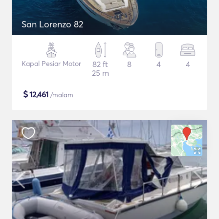
San Lorenzo 82
Kapal Pesiar Motor
82 ft
8
4
4
25 m
$
12,461
/malam