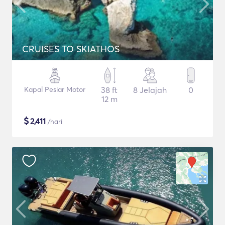
CRUISES TO SKIATHOS
Kapal Pesiar Motor
38 ft
8 Jelajah
0
12 m
$
2,411
/hari