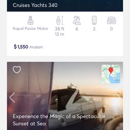
Cruises Yachts 340
Kapal Pesiar Motor
38 ft
6
2
0
12 m
$
1,550
/malam
Experience the Magic of a Spectacular
Sunset at Sea