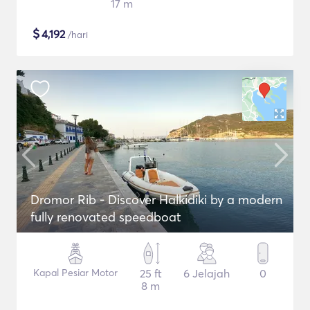
17 m
$
4,192
/hari
Dromor Rib - Discover Halkidiki by a modern
fully renovated speedboat
Kapal Pesiar Motor
25 ft
6 Jelajah
0
8 m