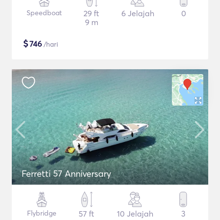
Speedboat
29 ft
6 Jelajah
0
9 m
$
746
/hari
Ferretti 57 Anniversary
Flybridge
57 ft
10 Jelajah
3