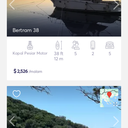
Bertram 38
Kapal Pesiar Motor
38 ft
5
2
5
12 m
$
2,526
/malam