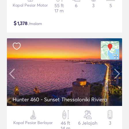
Kapal Pesiar Motor
55 ft
6
3
5
17 m
$
1,378
/malam
Hunter 460 - Sunset Thessaloniki Riviera
Kapal Pesiar Berlayar
46 ft
6 Jelajah
3
14 m