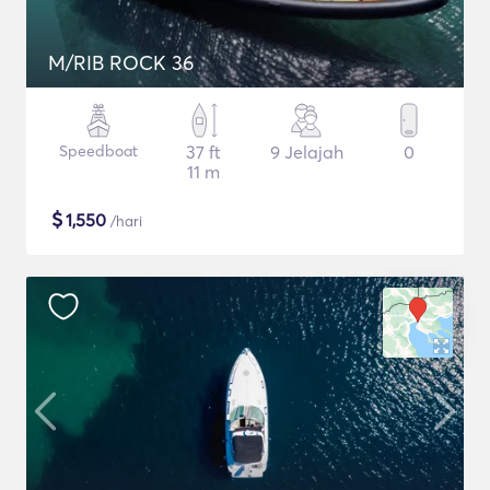
M/RIB ROCK 36
Speedboat
37 ft
9 Jelajah
0
11 m
$
1,550
/hari