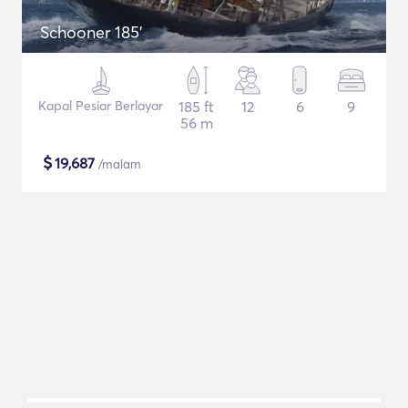
Schooner 185'
Kapal Pesiar Berlayar
185 ft
12
6
9
56 m
$
19,687
/malam