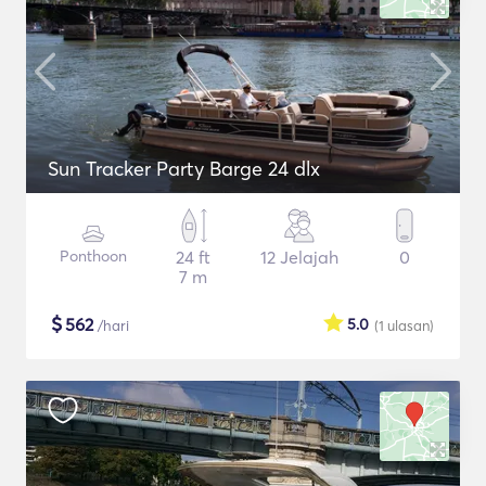
Sun Tracker Party Barge 24 dlx
Ponthoon
24 ft
12 Jelajah
0
7 m
$
562
5.0
/hari
(1
ulasan
)