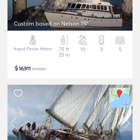
Custom based on Nelson 75"
Kapal Pesiar Motor
75 ft
10
5
5
23 m
$
16,911
/malam