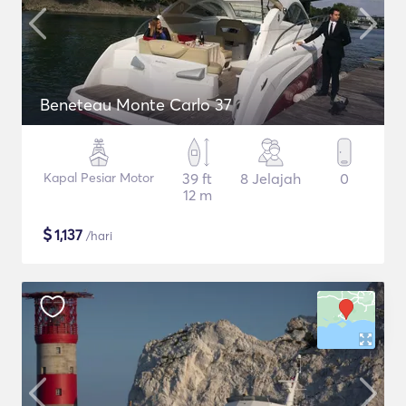
Beneteau Monte Carlo 37
Kapal Pesiar Motor
39 ft
8 Jelajah
0
12 m
$
1,137
/hari