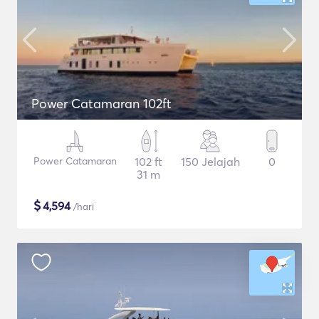
Power Catamaran 102ft
Power Catamaran
102 ft
150 Jelajah
0
31 m
$
4,594
/hari