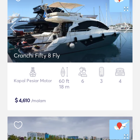
Cranchi Fifty 8 Fly
Kapal Pesiar Motor
60 ft
6
3
4
18 m
$
4,610
/malam