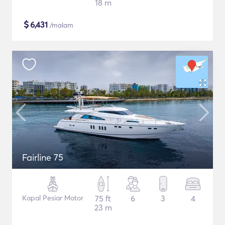
18 m
$
6,431
/malam
Fairline 75
Kapal Pesiar Motor
75 ft
6
3
4
23 m