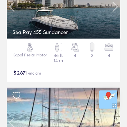
Sea Ray 455 Sundancer
Kapal Pesiar Motor
46 ft
4
2
4
14 m
$
2,871
/malam