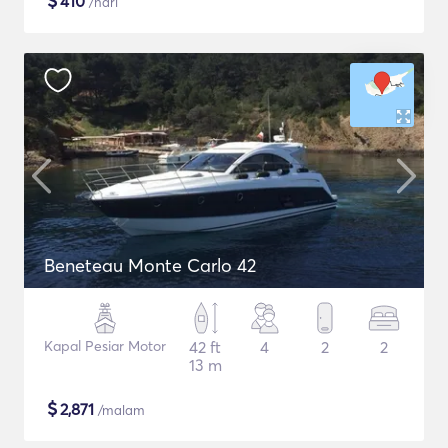
$
410
/hari
Beneteau Monte Carlo 42
Kapal Pesiar Motor
42 ft
4
2
2
13 m
$
2,871
/malam