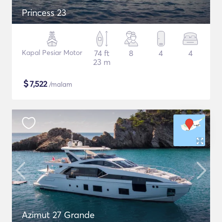
Princess 23
Kapal Pesiar Motor
74 ft
8
4
4
23 m
$
7,522
/malam
Azimut 27 Grande