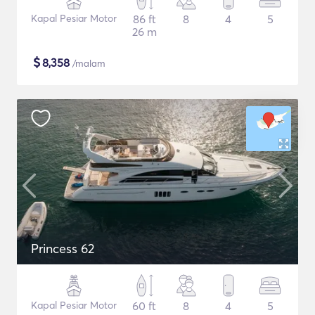
Kapal Pesiar Motor
86 ft
8
4
5
26 m
$
8,358
/malam
Princess 62
Kapal Pesiar Motor
60 ft
8
4
5