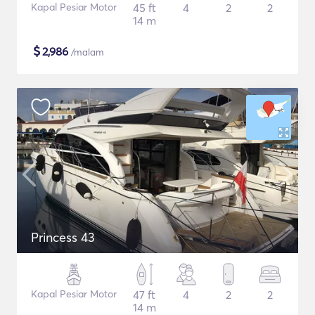
Kapal Pesiar Motor
45 ft
4
2
2
14 m
$
2,986
/malam
Princess 43
Kapal Pesiar Motor
47 ft
4
2
2
14 m