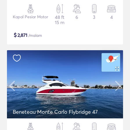
Kapal Pesiar Motor
48 ft
6
3
4
15 m
$
2,871
/malam
Beneteau Monte Carlo Flybridge 47