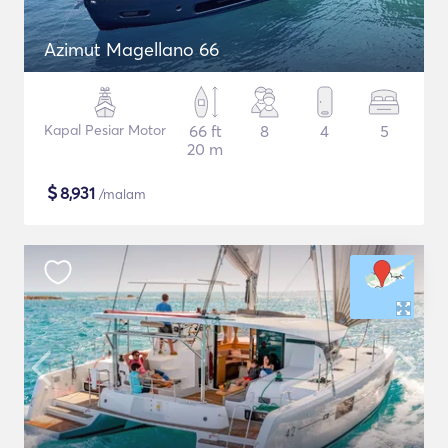
Azimut Magellano 66
Kapal Pesiar Motor
66 ft
8
4
5
20 m
$
8,931
/malam