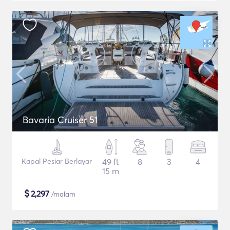
Bavaria Cruiser 51
Kapal Pesiar Berlayar
49 ft
8
3
4
15 m
$
2,297
/malam