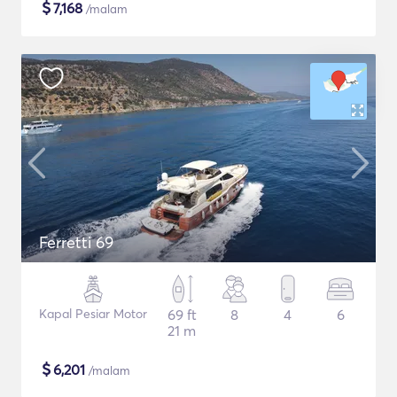
$
7,168
/malam
Ferretti 69
Kapal Pesiar Motor
69 ft
8
4
6
21 m
$
6,201
/malam