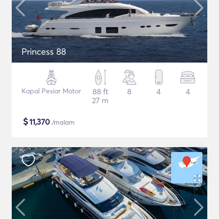
Princess 88
Kapal Pesiar Motor
88 ft
8
4
4
27 m
$
11,370
/malam