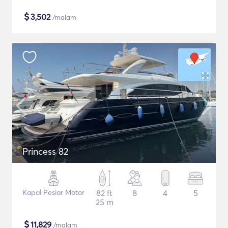
$
3,502
/malam
Princess 82
Kapal Pesiar Motor
82 ft
8
4
5
25 m
$
11,829
/malam