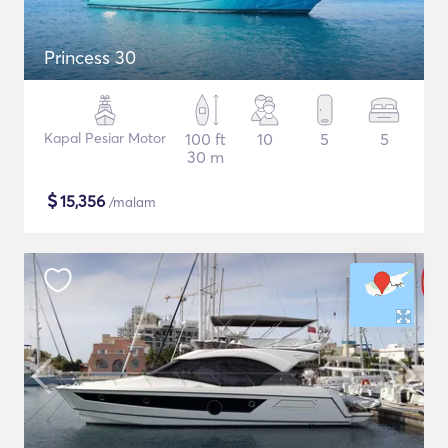
Princess 30
Kapal Pesiar Motor
100 ft
10
5
5
30 m
$
15,356
/malam