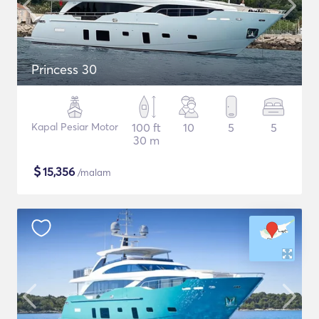
Princess 30
Kapal Pesiar Motor
100 ft
10
5
5
30 m
$
15,356
/malam