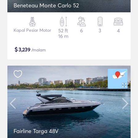
Beneteau Monte Carlo 52
Kapal Pesiar Motor
52 ft
6
3
4
16 m
$
3,239
/malam
Fairline Targa 48V