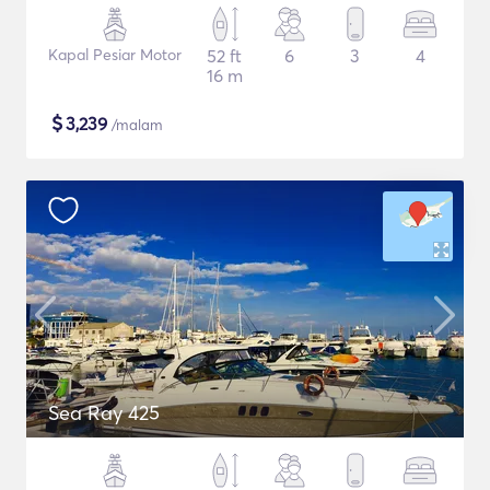
Kapal Pesiar Motor
52 ft
6
3
4
16 m
$
3,239
/malam
Sea Ray 425