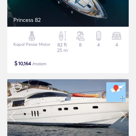
Princess 82
Kapal Pesiar Motor
82 ft
8
4
4
25 m
$
10,164
/malam