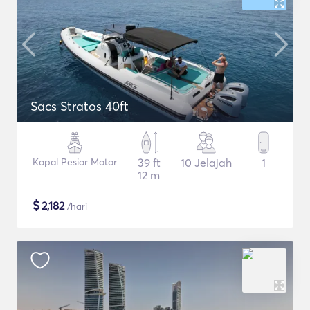
Sacs Stratos 40ft
Kapal Pesiar Motor
39 ft
10 Jelajah
1
12 m
$
2,182
/hari