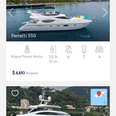
Ferretti 550
Kapal Pesiar Motor
55 ft
6
3
4
17 m
$
4,610
/malam