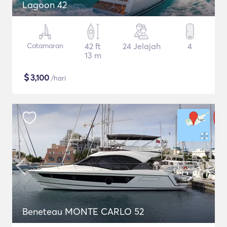
Lagoon 42
Catamaran
42 ft
24 Jelajah
4
13 m
$
3,100
/hari
Beneteau MONTE CARLO 52