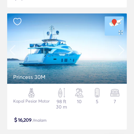
Princess 30M
Kapal Pesiar Motor
98 ft
10
5
7
30 m
$
16,209
/malam