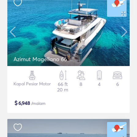
Azimut Magellano 66
Kapal Pesiar Motor
66 ft
8
4
6
20 m
$
6,948
/malam