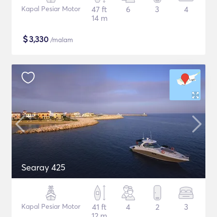
Kapal Pesiar Motor
47 ft
6
3
4
14 m
$
3,330
/malam
Searay 425
Kapal Pesiar Motor
41 ft
4
2
3
12 m