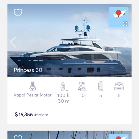
Princess 30
Kapal Pesiar Motor
100 ft
10
5
5
30 m
$
15,356
/malam