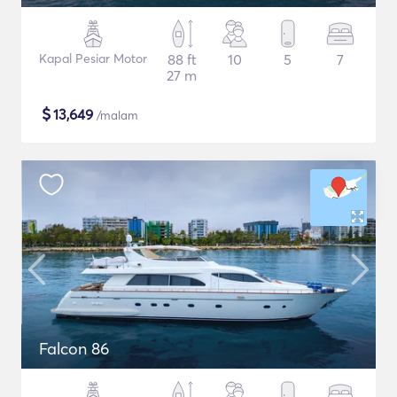
Kapal Pesiar Motor
88 ft
10
5
7
27 m
$
13,649
/malam
Falcon 86