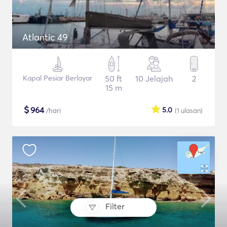
Atlantic 49
Kapal Pesiar Berlayar
50 ft
10 Jelajah
2
15 m
$
964
5.0
/hari
(1
ulasan
)
Filter