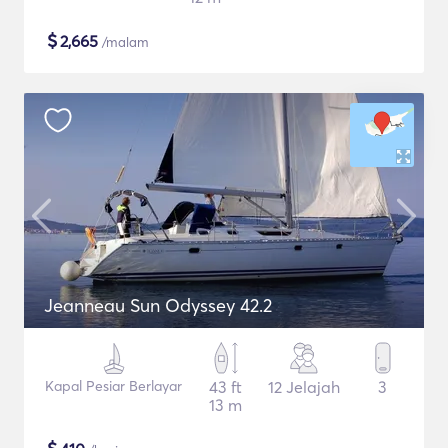
$
2,665
/malam
Jeanneau Sun Odyssey 42.2
Kapal Pesiar Berlayar
43 ft
12 Jelajah
3
13 m