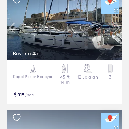
Bavaria 45
Kapal Pesiar Berlayar
45 ft
12 Jelajah
3
14 m
$
918
/hari