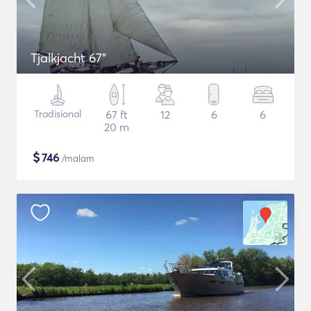
Tjalkjacht 67"
Tradisional
67 ft
12
6
6
20 m
$
746
/malam