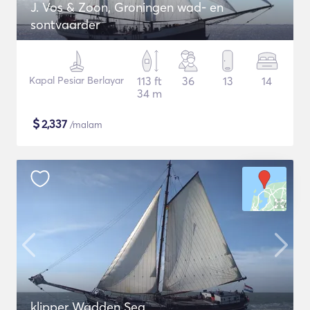
J. Vos & Zoon, Groningen wad- en
sontvaarder
Kapal Pesiar Berlayar
113 ft
36
13
14
34 m
$
2,337
/malam
klipper Wadden Sea