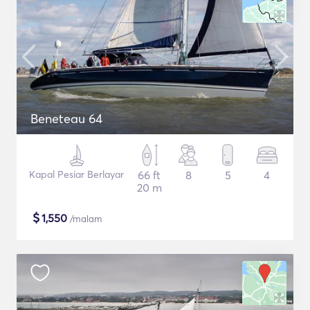
Beneteau 64
Kapal Pesiar Berlayar
66 ft
8
5
4
20 m
$
1,550
/malam