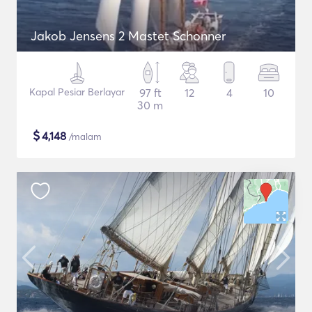
Jakob Jensens 2 Mastet Schonner
Kapal Pesiar Berlayar
97 ft
12
4
10
30 m
$
4,148
/malam