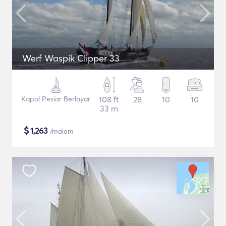
Werf Waspik Clipper 33
Kapal Pesiar Berlayar
108 ft
28
10
10
33 m
$
1,263
/malam