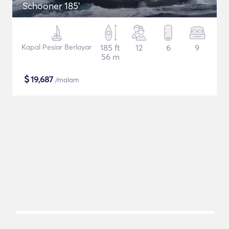
Schooner 185'
Kapal Pesiar Berlayar
185 ft
12
6
9
56 m
$
19,687
/malam