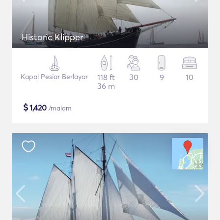
Historic Klipper
Kapal Pesiar Berlayar
118 ft
30
9
10
36 m
$
1,420
/malam