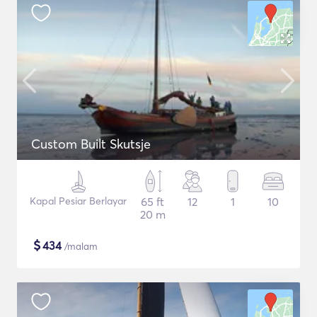
Custom Built Skutsje
Kapal Pesiar Berlayar
65 ft
12
1
10
20 m
$
434
/malam