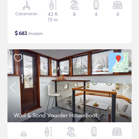
Catamaran
43 ft
8
4
4
13 m
$
683
/malam
Wad & Sond Vaarder Houseboat