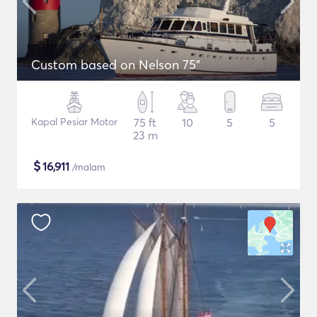
Custom based on Nelson 75"
Kapal Pesiar Motor
75 ft
10
5
5
23 m
$
16,911
/malam