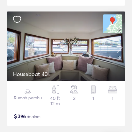
Houseboat 40
Rumah perahu
40 ft
2
1
1
12 m
$
396
/malam