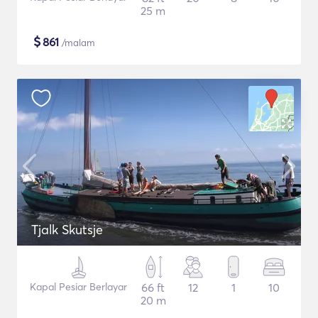
25 m
$
861
/malam
Tjalk Skutsje
Kapal Pesiar Berlayar
66 ft
12
1
10
20 m