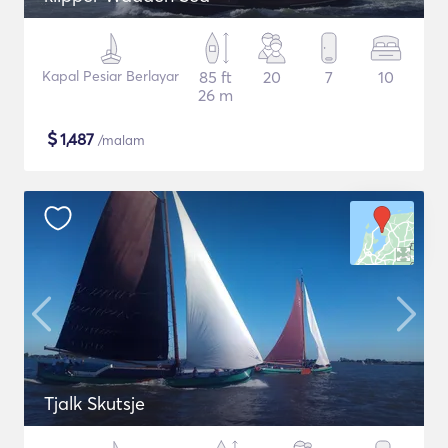
Kapal Pesiar Berlayar
85 ft
20
7
10
26 m
$
1,487
/malam
Tjalk Skutsje