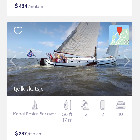
$
434
/malam
tjalk skutsje
Kapal Pesiar Berlayar
56 ft
12
2
10
17 m
$
287
/malam