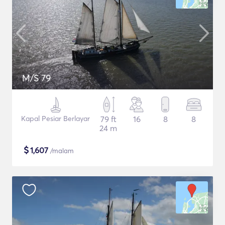
M/S 79
Kapal Pesiar Berlayar
79 ft
16
8
8
24 m
$
1,607
/malam