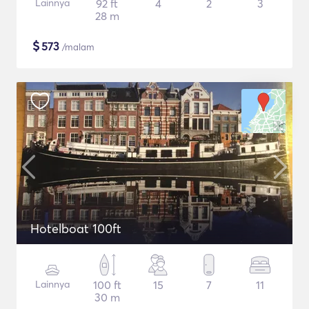
Lainnya
92 ft
4
2
3
28 m
$
573
/malam
Hotelboat 100ft
Lainnya
100 ft
15
7
11
30 m