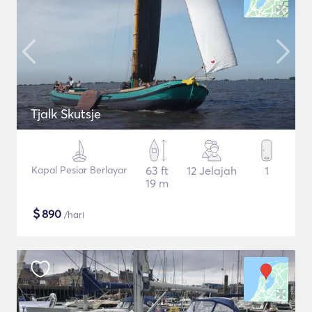
Tjalk Skutsje
Kapal Pesiar Berlayar
63 ft
12 Jelajah
1
19 m
$
890
/hari