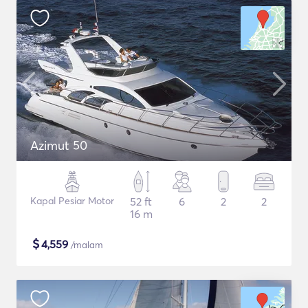
Azimut 50
Kapal Pesiar Motor
52 ft
6
2
2
16 m
$
4,559
/malam