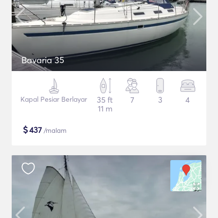
Bavaria 35
Kapal Pesiar Berlayar
35 ft
7
3
4
11 m
$
437
/malam