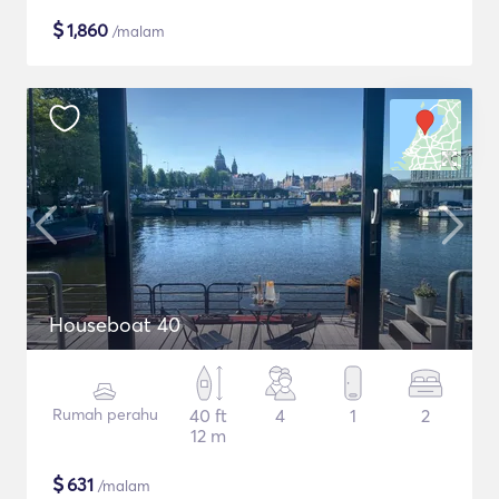
$
1,860
/malam
Houseboat 40
Rumah perahu
40 ft
4
1
2
12 m
$
631
/malam