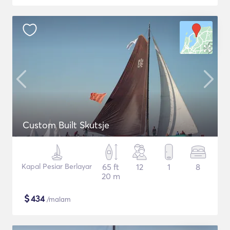
Custom Built Skutsje
Kapal Pesiar Berlayar
65 ft
12
1
8
20 m
$
434
/malam