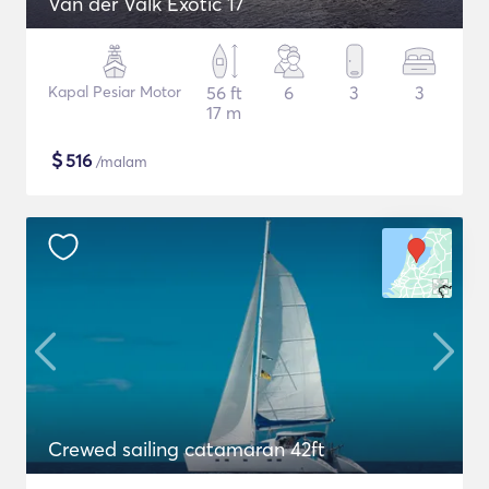
Van der Valk Exotic 17
Kapal Pesiar Motor
56 ft
6
3
3
17 m
$
516
/malam
Crewed sailing catamaran 42ft