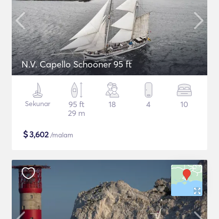
N.V. Capello Schooner 95 ft
Sekunar
95 ft
18
4
10
29 m
$
3,602
/malam