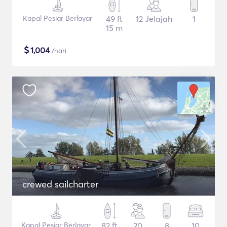
Kapal Pesiar Berlayar
49 ft
12 Jelajah
1
15 m
$
1,004
/hari
crewed sailcharter
Kapal Pesiar Berlayar
82 ft
20
8
10