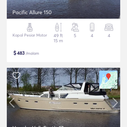
Pacific Allure 150
Kapal Pesiar Motor
49 ft
5
4
4
15 m
$
483
/malam