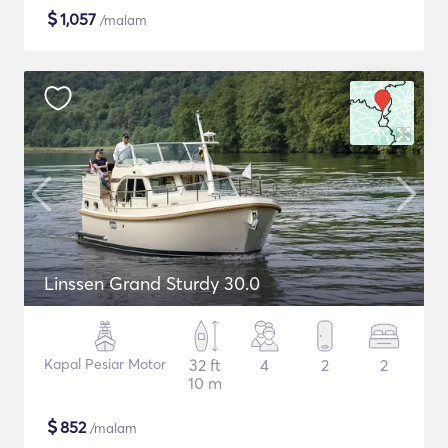
$
1,057
/malam
Linssen Grand Sturdy 30.0
Kapal Pesiar Motor
32 ft
4
2
2
10 m
$
852
/malam