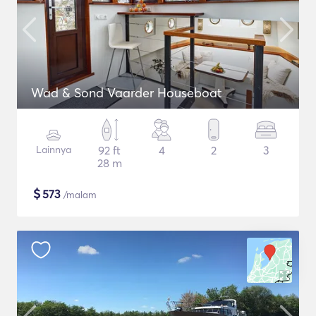
Wad & Sond Vaarder Houseboat
Lainnya
92 ft
4
2
3
28 m
$
573
/malam