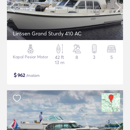
Linssen Grand Sturdy 410 AC
Kapal Pesiar Motor
42 ft
8
3
5
13 m
$
962
/malam