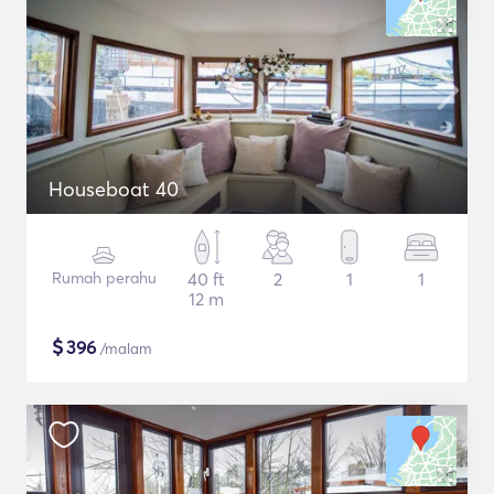
Houseboat 40
Rumah perahu
40 ft
2
1
1
12 m
$
396
/malam