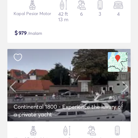
Kapal Pesiar Motor
42 ft
6
3
4
13 m
$
979
/malam
Continental 1800 - Experience the luxury of
a private yacht