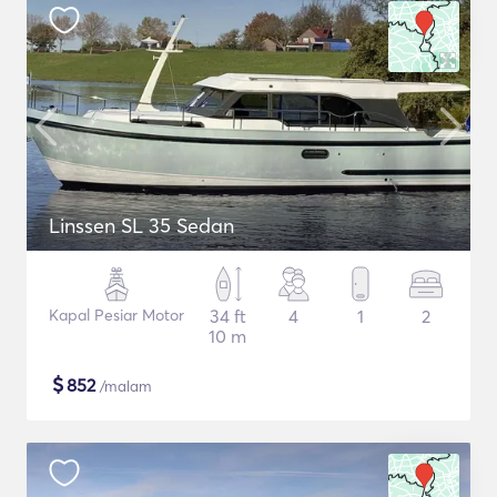
Linssen SL 35 Sedan
Kapal Pesiar Motor
34 ft
4
1
2
10 m
$
852
/malam