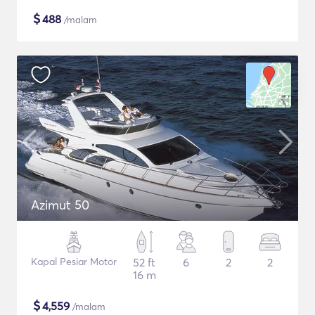
$
488
/malam
Azimut 50
Kapal Pesiar Motor
52 ft
6
2
2
16 m
$
4,559
/malam