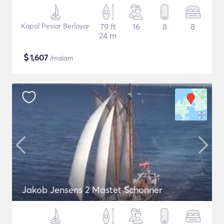
Kapal Pesiar Berlayar
79 ft
16
8
8
24 m
$
1,607
/malam
Jakob Jensens 2 Mastet Schonner