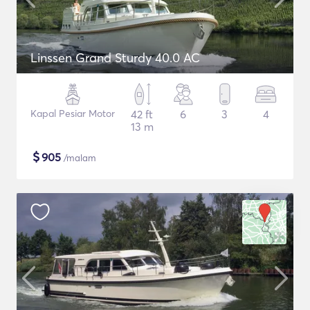
Linssen Grand Sturdy 40.0 AC
Kapal Pesiar Motor
42 ft
6
3
4
13 m
$
905
/malam