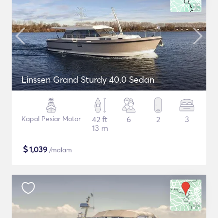
Linssen Grand Sturdy 40.0 Sedan
Kapal Pesiar Motor
42 ft
6
2
3
13 m
$
1,039
/malam