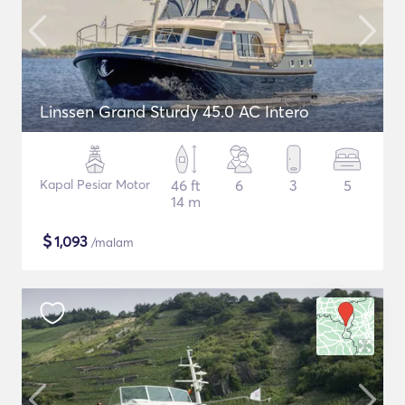
Linssen Grand Sturdy 45.0 AC Intero
Kapal Pesiar Motor
46 ft
6
3
5
14 m
$
1,093
/malam