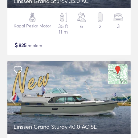
Linssen Grand Sturdy 35.0 AC
Kapal Pesiar Motor
35 ft
6
2
3
11 m
$
825
/malam
Linssen Grand Sturdy 40.0 AC SL