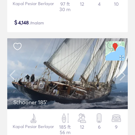
Kapal Pesiar Berlayar
97 ft
12
4
10
30 m
$
4,148
/malam
Schooner 185'
Kapal Pesiar Berlayar
185 ft
12
6
9
56 m