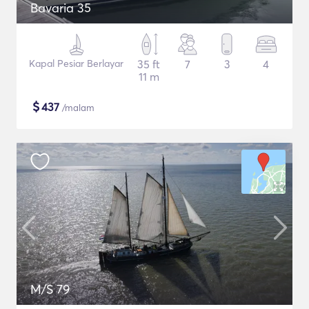
Bavaria 35
Kapal Pesiar Berlayar
35 ft
7
3
4
11 m
$
437
/malam
M/S 79