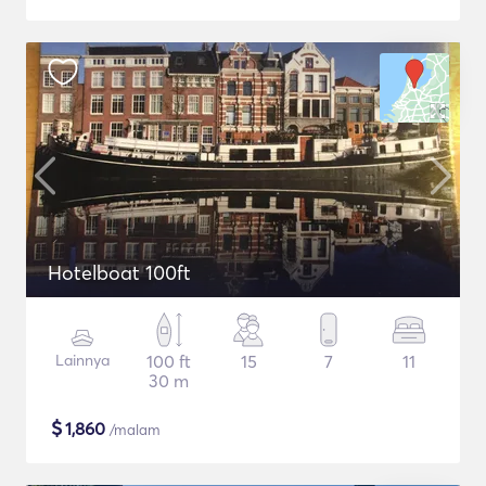
Hotelboat 100ft
Lainnya
100 ft
15
7
11
30 m
$
1,860
/malam