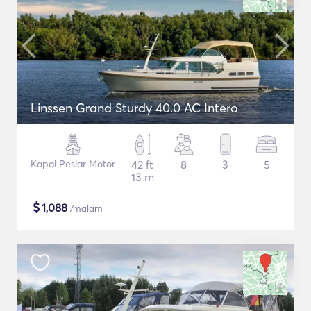
Linssen Grand Sturdy 40.0 AC Intero
Kapal Pesiar Motor
42 ft
8
3
5
13 m
$
1,088
/malam