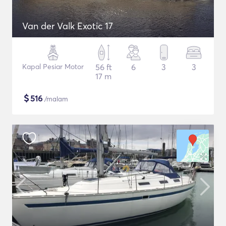
Van der Valk Exotic 17
Kapal Pesiar Motor
56 ft
6
3
3
17 m
$
516
/malam