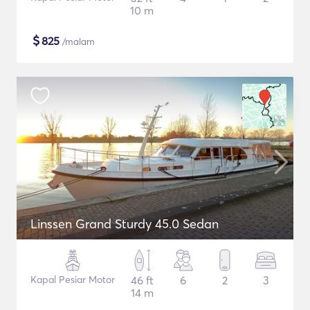
10 m
$
825
/malam
Linssen Grand Sturdy 45.0 Sedan
Kapal Pesiar Motor
46 ft
6
2
3
14 m