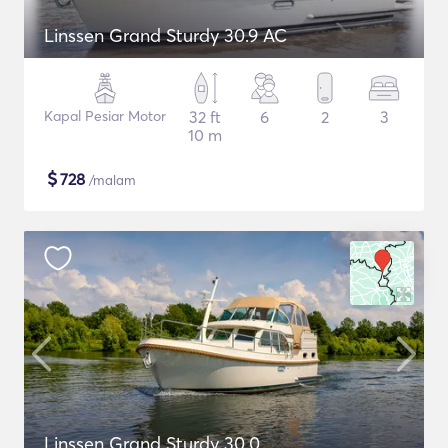
Linssen Grand Sturdy 30.9 AC
Kapal Pesiar Motor
32 ft
6
2
3
10 m
$
728
/malam
Linssen Grand Sturdy 30.0