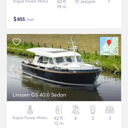
Kapal Pesiar Motor
62 ft
12 Jelajah
1
19 m
$
855
/hari
Linssen GS 40.0 Sedan
Kapal Pesiar Motor
42 ft
4
2
3
13 m