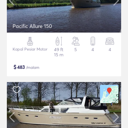
Pacific Allure 150
Kapal Pesiar Motor
49 ft
5
4
4
15 m
$
483
/malam