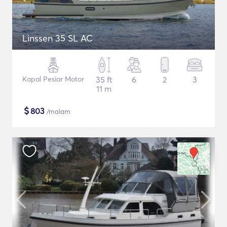
Linssen 35 SL AC
Kapal Pesiar Motor
35 ft
6
2
3
11 m
$
803
/malam