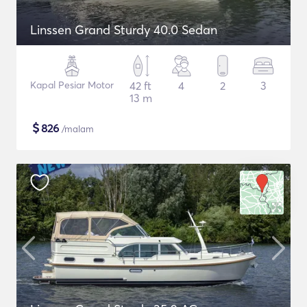
Linssen Grand Sturdy 40.0 Sedan
Kapal Pesiar Motor
42 ft
4
2
3
13 m
$
826
/malam