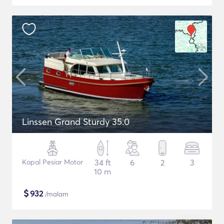
Linssen Grand Sturdy 35.0
Kapal Pesiar Motor
34 ft
6
2
3
10 m
$
932
/malam