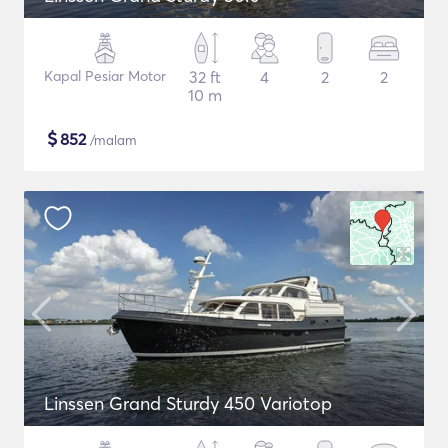
Kapal Pesiar Motor
32 ft
4
2
2
10 m
$
852
/malam
Linssen Grand Sturdy 450 Variotop