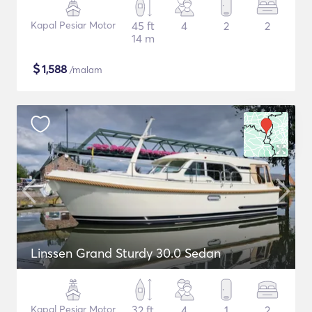
Kapal Pesiar Motor
45 ft
4
2
2
14 m
$
1,588
/malam
Linssen Grand Sturdy 30.0 Sedan
Kapal Pesiar Motor
32 ft
4
1
2