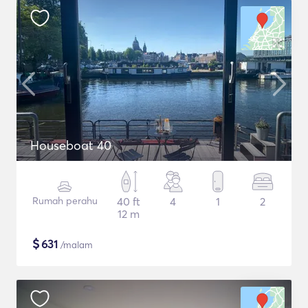
Houseboat 40
Rumah perahu
40 ft
4
1
2
12 m
$
631
/malam