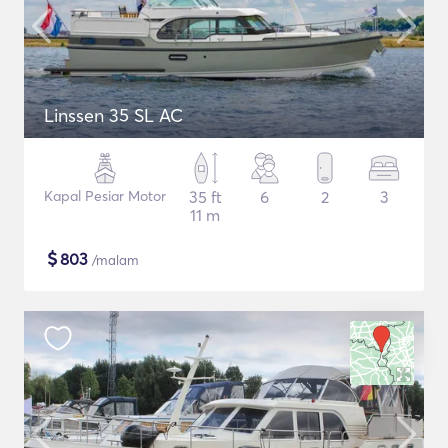
Linssen 35 SL AC
Kapal Pesiar Motor
35 ft
6
2
3
11 m
$
803
/malam