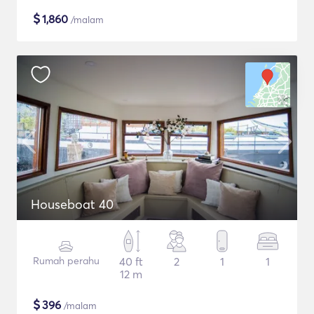
$
1,860
/malam
Houseboat 40
Rumah perahu
40 ft
2
1
1
12 m
$
396
/malam