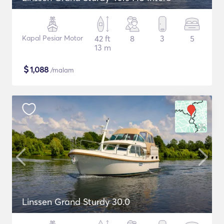
Kapal Pesiar Motor
42 ft
8
3
5
13 m
$
1,088
/malam
Linssen Grand Sturdy 30.0