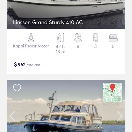
Linssen Grand Sturdy 410 AC
Kapal Pesiar Motor
42 ft
8
3
5
13 m
$
962
/malam