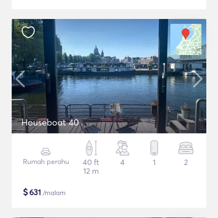
Houseboat 40
Rumah perahu
40 ft
4
1
2
12 m
$
631
/malam