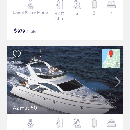
Kapal Pesiar Motor
42 ft
6
3
4
13 m
$
979
/malam
Azimut 50