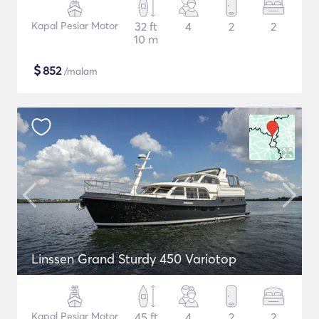
Kapal Pesiar Motor
32 ft
4
2
2
10 m
$
852
/malam
Linssen Grand Sturdy 450 Variotop
Kapal Pesiar Motor
45 ft
4
2
2