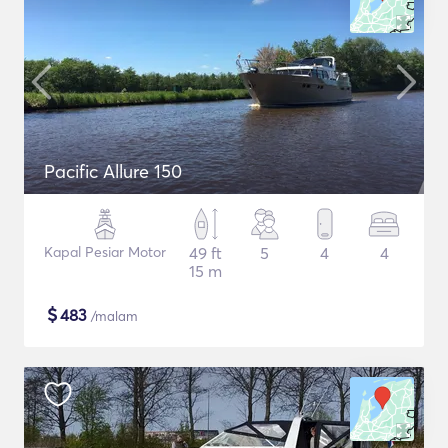
Pacific Allure 150
Kapal Pesiar Motor
49 ft
5
4
4
15 m
$
483
/malam