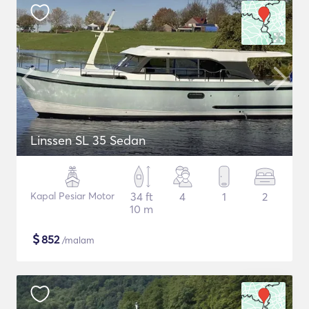
Linssen SL 35 Sedan
Kapal Pesiar Motor
34 ft
4
1
2
10 m
$
852
/malam