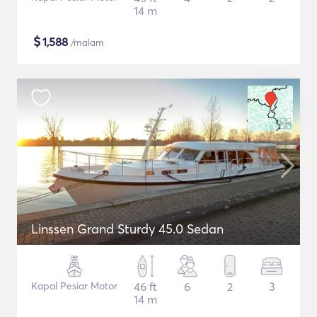
14 m
$
1,588
/malam
Linssen Grand Sturdy 45.0 Sedan
Kapal Pesiar Motor
46 ft
6
2
3
14 m