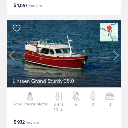
$
1,057
/malam
Linssen Grand Sturdy 35.0
Kapal Pesiar Motor
34 ft
6
2
3
10 m
$
932
/malam