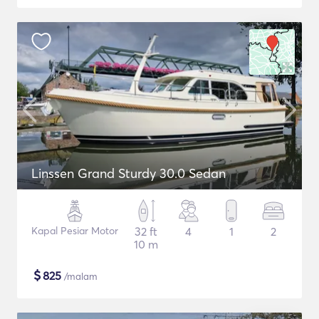
Linssen Grand Sturdy 30.0 Sedan
Kapal Pesiar Motor
32 ft
4
1
2
10 m
$
825
/malam