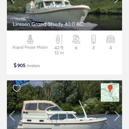
Linssen Grand Sturdy 40.0 AC
Kapal Pesiar Motor
42 ft
6
3
4
13 m
$
905
/malam