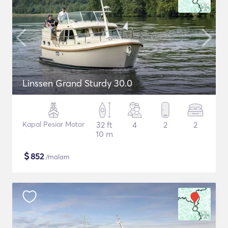
Linssen Grand Sturdy 30.0
Kapal Pesiar Motor
32 ft
4
2
2
10 m
$
852
/malam