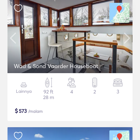
Wad & Sond Vaarder Houseboat
Lainnya
92 ft
4
2
3
28 m
$
573
/malam