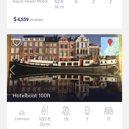
Kapal Pesiar Motor
52 ft
6
2
2
16 m
$
4,559
/malam
Hotelboat 100ft
Lainnya
100 ft
15
7
11
30 m