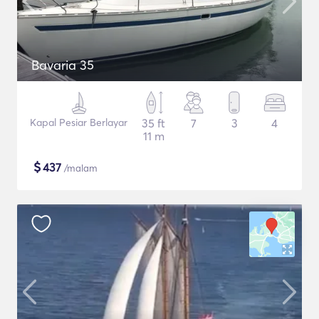
Bavaria 35
Kapal Pesiar Berlayar
35 ft
7
3
4
11 m
$
437
/malam