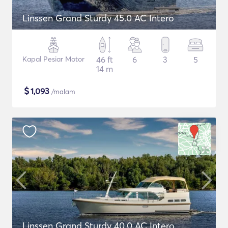
Linssen Grand Sturdy 45.0 AC Intero
Kapal Pesiar Motor
46 ft
6
3
5
14 m
$
1,093
/malam
Linssen Grand Sturdy 40.0 AC Intero