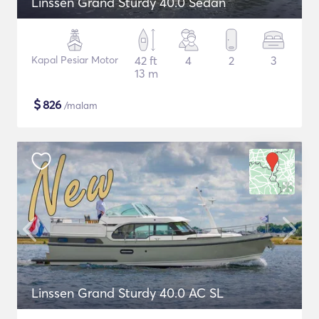
Linssen Grand Sturdy 40.0 Sedan
Kapal Pesiar Motor
42 ft
4
2
3
13 m
$
826
/malam
Linssen Grand Sturdy 40.0 AC SL