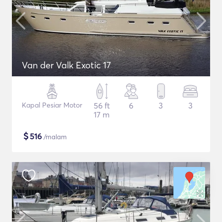
Van der Valk Exotic 17
Kapal Pesiar Motor
56 ft
6
3
3
17 m
$
516
/malam