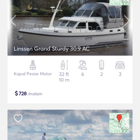
Linssen Grand Sturdy 30.9 AC
Kapal Pesiar Motor
32 ft
6
2
3
10 m
$
728
/malam