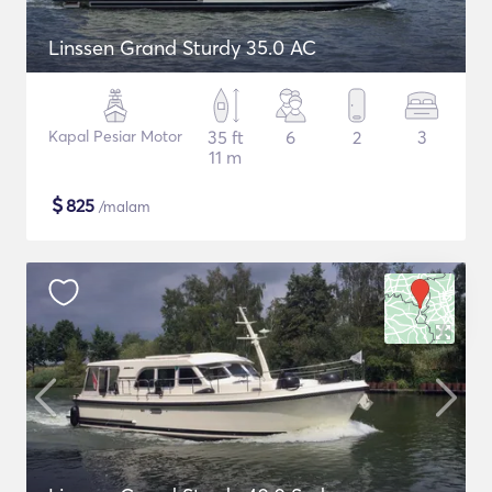
Linssen Grand Sturdy 35.0 AC
Kapal Pesiar Motor
35 ft
6
2
3
11 m
$
825
/malam