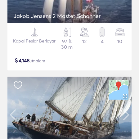
Jakob Jensens 2 Mastet Schonner
Kapal Pesiar Berlayar
97 ft
12
4
10
30 m
$
4,148
/malam