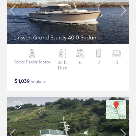
Linssen Grand Sturdy 40.0 Sedan
Kapal Pesiar Motor
42 ft
6
2
3
13 m
$
1,039
/malam