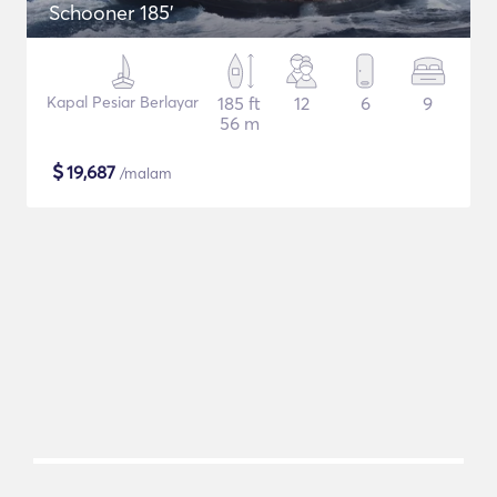
Schooner 185'
Kapal Pesiar Berlayar
185 ft
12
6
9
56 m
$
19,687
/malam