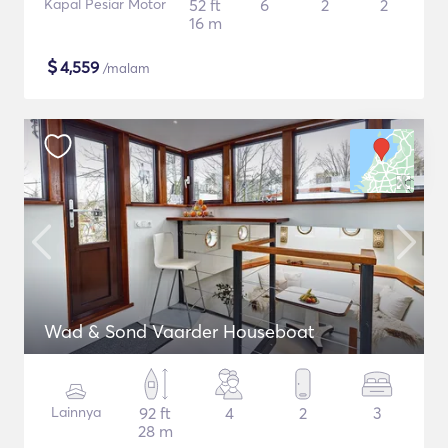
Kapal Pesiar Motor
52 ft
6
2
2
16 m
$
4,559
/malam
Wad & Sond Vaarder Houseboat
Lainnya
92 ft
4
2
3
28 m