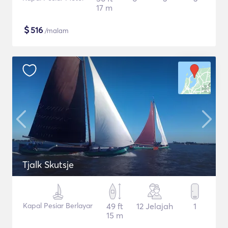
17 m
$
516
/malam
Tjalk Skutsje
Kapal Pesiar Berlayar
49 ft
12 Jelajah
1
15 m