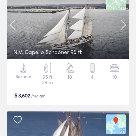
N.V. Capello Schooner 95 ft
Sekunar
95 ft
18
4
10
29 m
$
3,602
/malam