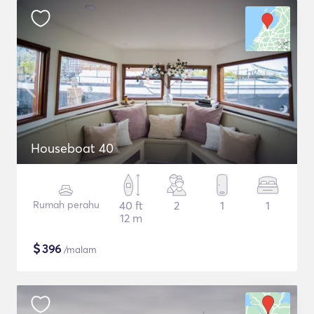
Houseboat 40
Rumah perahu
40 ft
2
1
1
12 m
$
396
/malam