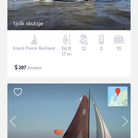
tjalk skutsje
Kapal Pesiar Berlayar
56 ft
12
2
10
17 m
$
287
/malam