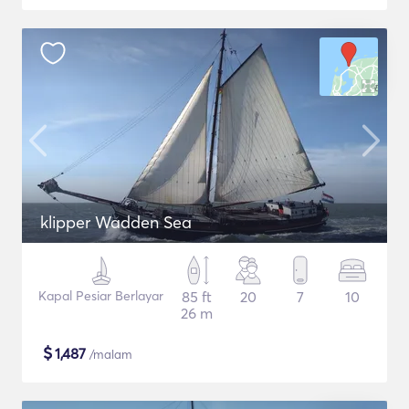
klipper Wadden Sea
Kapal Pesiar Berlayar
85 ft
20
7
10
26 m
$
1,487
/malam