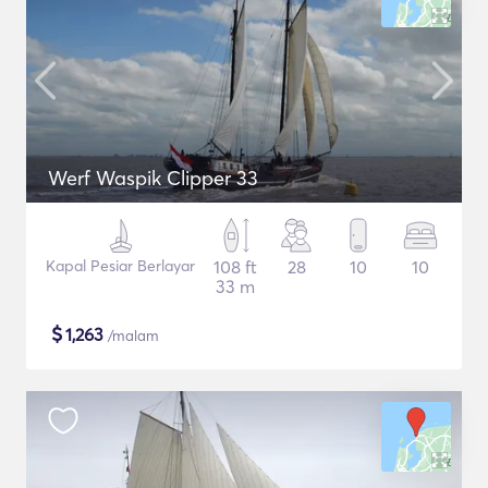
Werf Waspik Clipper 33
Kapal Pesiar Berlayar
108 ft
28
10
10
33 m
$
1,263
/malam