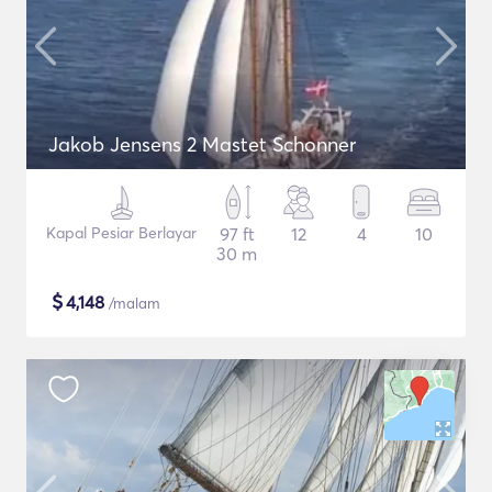
Jakob Jensens 2 Mastet Schonner
Kapal Pesiar Berlayar
97 ft
12
4
10
30 m
$
4,148
/malam