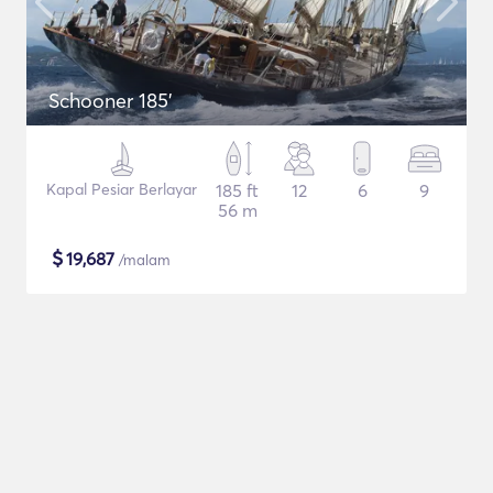
Schooner 185'
Kapal Pesiar Berlayar
185 ft
12
6
9
56 m
$
19,687
/malam