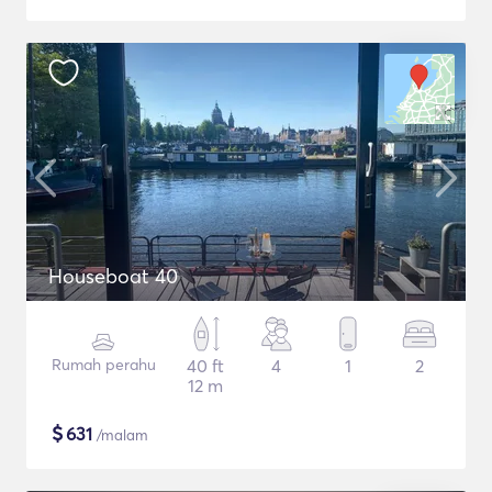
Houseboat 40
Rumah perahu
40 ft
4
1
2
12 m
$
631
/malam