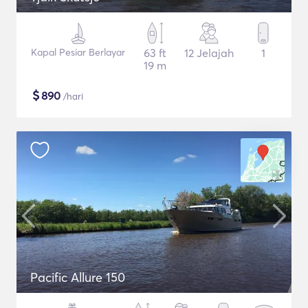
Kapal Pesiar Berlayar
63 ft
12 Jelajah
1
19 m
$
890
/hari
Pacific Allure 150