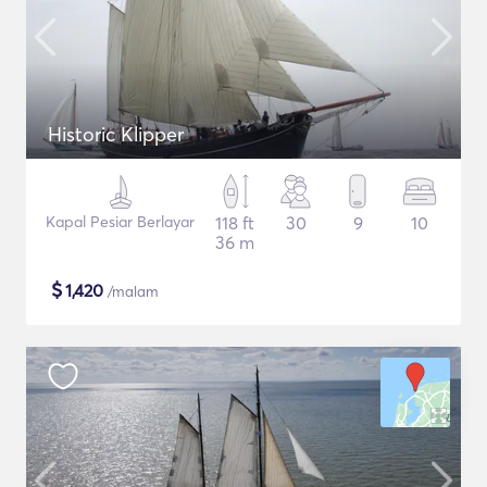
Historic Klipper
Kapal Pesiar Berlayar
118 ft
30
9
10
36 m
$
1,420
/malam