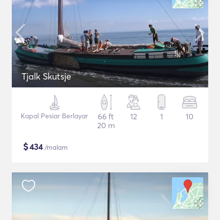
Tjalk Skutsje
Kapal Pesiar Berlayar
66 ft
12
1
10
20 m
$
434
/malam