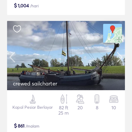
$
1,004
/hari
crewed sailcharter
Kapal Pesiar Berlayar
82 ft
20
8
10
25 m
$
861
/malam