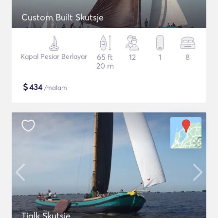
Custom Built Skutsje
Kapal Pesiar Berlayar
65 ft
12
1
8
20 m
$
434
/malam
Tjalk Skutsje