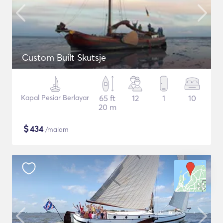
Custom Built Skutsje
Kapal Pesiar Berlayar
65 ft
12
1
10
20 m
$
434
/malam