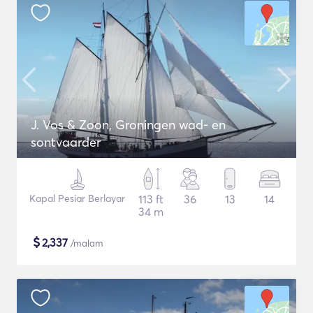
J. Vos & Zoon, Groningen wad- en
sontvaarder
Kapal Pesiar Berlayar
113 ft
36
13
14
34 m
$
2,337
/malam