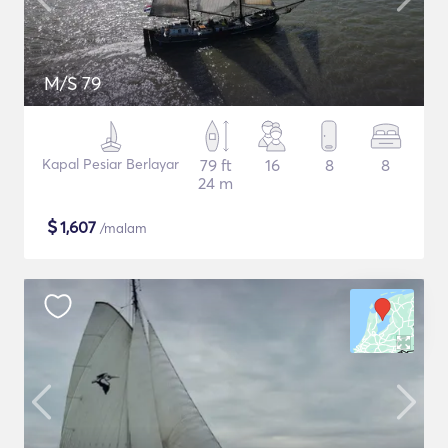
M/S 79
Kapal Pesiar Berlayar
79 ft
16
8
8
24 m
$
1,607
/malam