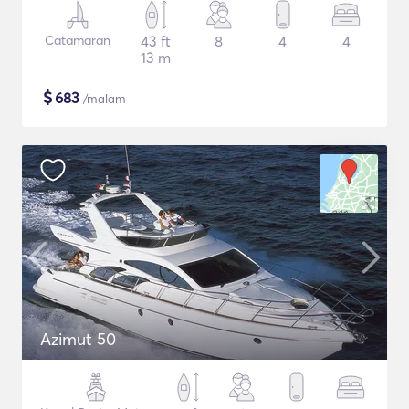
Catamaran
43 ft
8
4
4
13 m
$
683
/malam
Azimut 50