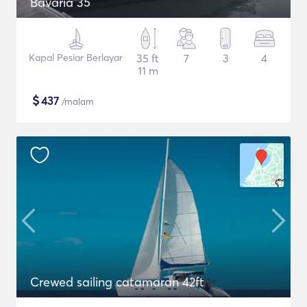
Bavaria 35
Kapal Pesiar Berlayar
35 ft
7
3
4
11 m
$
437
/malam
Crewed sailing catamaran 42ft