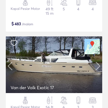
Kapal Pesiar Motor
49 ft
5
4
4
15 m
$
483
/malam
Van der Valk Exotic 17
Kapal Pesiar Motor
56 ft
6
3
3