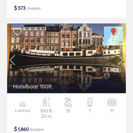
$
573
/malam
Hotelboat 100ft
Lainnya
100 ft
15
7
11
30 m
$
1,860
/malam