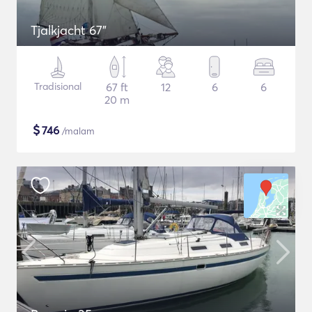
Tjalkjacht 67"
Tradisional
67 ft
12
6
6
20 m
$
746
/malam