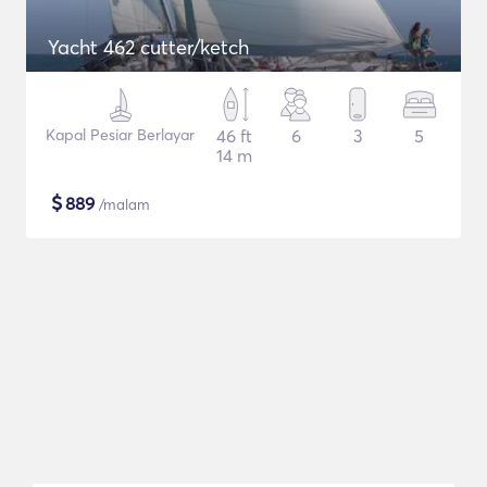
Yacht 462 cutter/ketch
Kapal Pesiar Berlayar
46 ft
6
3
5
14 m
$
889
/malam