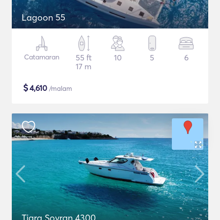
Lagoon 55
Catamaran
55 ft
10
5
6
17 m
$
4,610
/malam
Tiara Sovran 4300