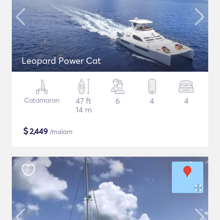
Leopard Power Cat
Catamaran
47 ft
6
4
4
14 m
$
2,449
/malam