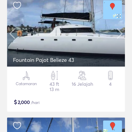
Fountain Pajot Belieze 43
Catamaran
43 ft
16 Jelajah
4
13 m
$
2,000
/hari