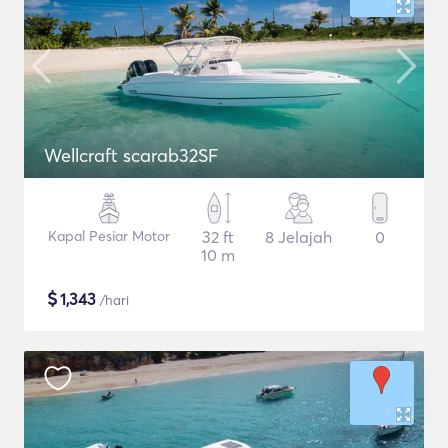
Wellcraft scarab32SF
Kapal Pesiar Motor
32 ft
8 Jelajah
0
10 m
$
1,343
/hari