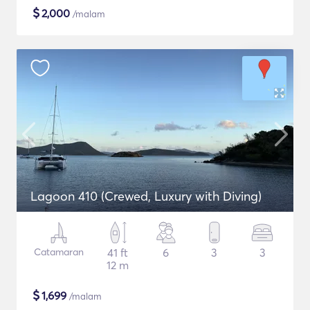
$
2,000
/malam
Lagoon 410 (Crewed, Luxury with Diving)
Catamaran
41 ft
6
3
3
12 m
$
1,699
/malam