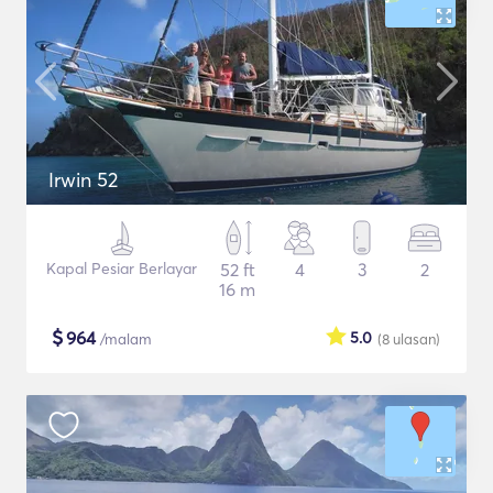
Irwin 52
Kapal Pesiar Berlayar
52 ft
4
3
2
16 m
$
964
5.0
/malam
(8
ulasan
)