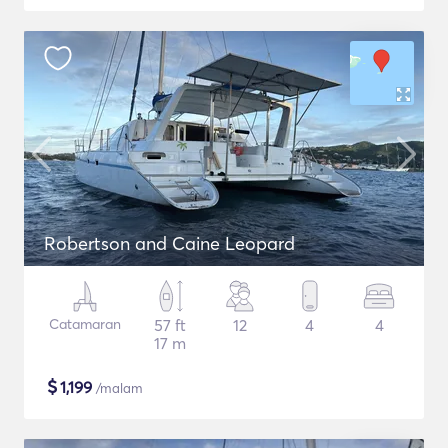
Robertson and Caine Leopard
Catamaran
57 ft
12
4
4
17 m
$
1,199
/malam