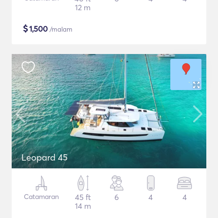
12 m
$
1,500
/malam
Leopard 45
Catamaran
45 ft
6
4
4
14 m