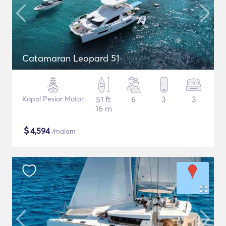
Catamaran Leopard 51
Kapal Pesiar Motor
51 ft
6
3
3
16 m
$
4,594
/malam