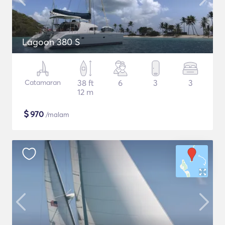
Lagoon 380 S
Catamaran
38 ft
6
3
3
12 m
$
970
/malam