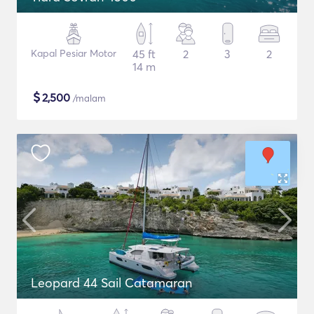
Kapal Pesiar Motor
45 ft
2
3
2
14 m
$
2,500
/malam
Leopard 44 Sail Catamaran