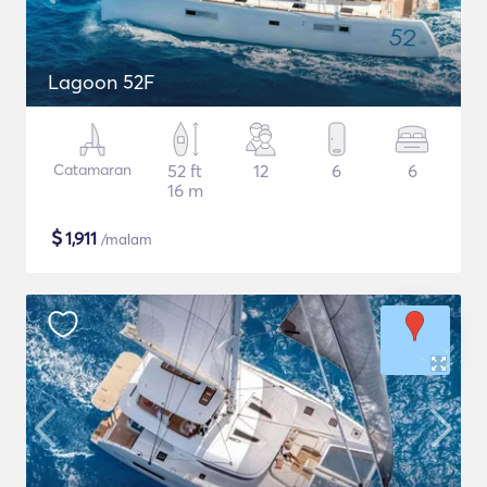
Lagoon 52F
Catamaran
52 ft
12
6
6
16 m
$
1,911
/malam