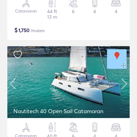
Catamaran
44 ft
6
4
4
13 m
$
1,750
/malam
Nautitech 40 Open Sail Catamaran
Catamaran
40 ft
6
4
4