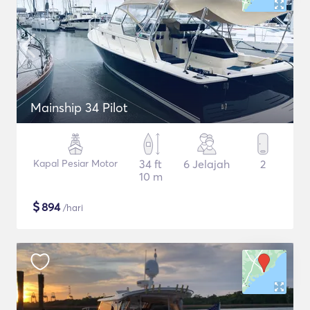
Mainship 34 Pilot
Kapal Pesiar Motor
34 ft
6 Jelajah
2
10 m
$
894
/hari