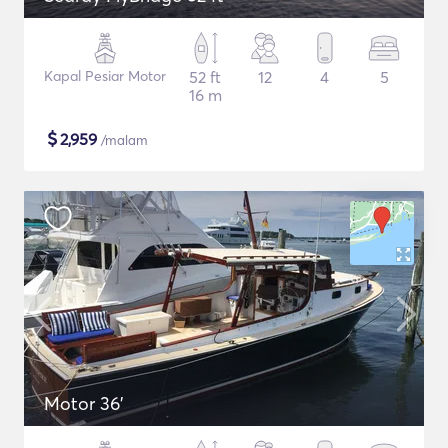
Kapal Pesiar Motor
52 ft
12
4
5
16 m
$
2,959
/malam
Motor 36'