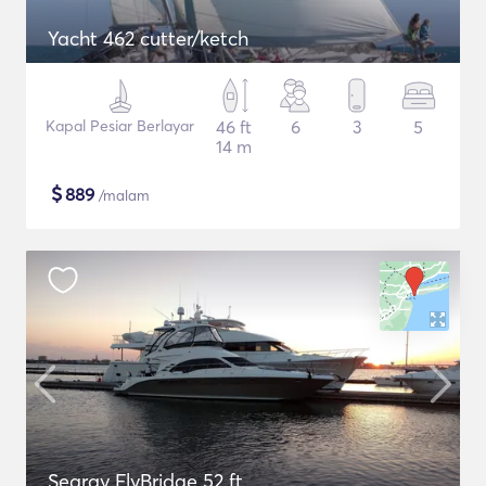
Yacht 462 cutter/ketch
Kapal Pesiar Berlayar
46 ft
6
3
5
14 m
$
889
/malam
Searay FlyBridge 52 ft