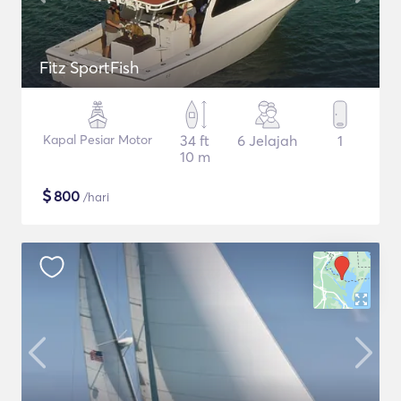
Fitz SportFish
Kapal Pesiar Motor
34 ft
6 Jelajah
1
10 m
$
800
/hari