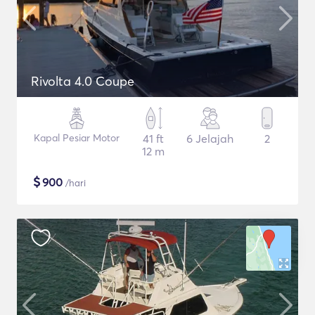
Rivolta 4.0 Coupe
Kapal Pesiar Motor
41 ft
6 Jelajah
2
12 m
$
900
/hari