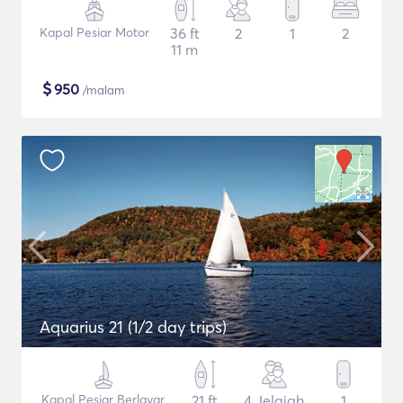
Kapal Pesiar Motor
36 ft
2
1
2
11 m
$
950
/malam
Aquarius 21 (1/2 day trips)
Kapal Pesiar Berlayar
21 ft
4 Jelajah
1