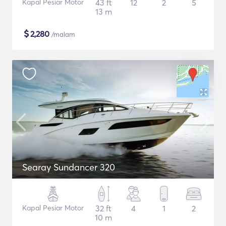
Kapal Pesiar Motor
43 ft
12
2
5
13 m
$
2,280
/malam
Searay Sundancer 320
Kapal Pesiar Motor
32 ft
4
1
2
10 m