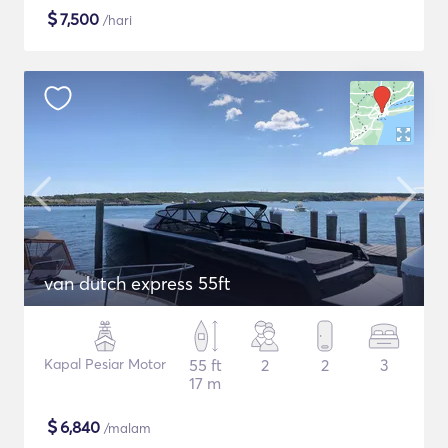
$
7,500
/hari
van dutch express 55ft
Kapal Pesiar Motor
55 ft
2
2
3
17 m
$
6,840
/malam