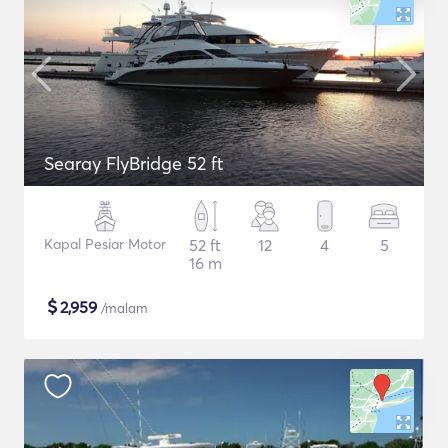
Searay FlyBridge 52 ft
Kapal Pesiar Motor
52 ft
12
4
5
16 m
$
2,959
/malam