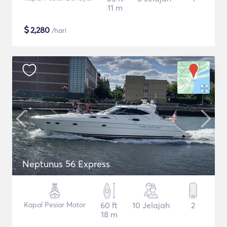
11 m
$
2,280
/hari
Neptunus 56 Express
Kapal Pesiar Motor
60 ft
10 Jelajah
2
18 m