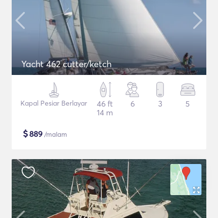
Yacht 462 cutter/ketch
Kapal Pesiar Berlayar
46 ft
6
3
5
14 m
$
889
/malam