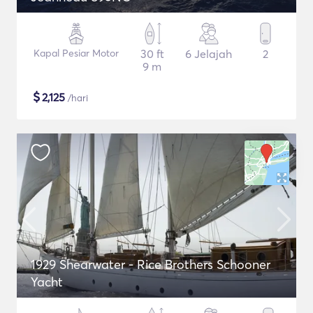
Kapal Pesiar Motor
30 ft
6 Jelajah
2
9 m
$
2,125
/hari
1929 Shearwater - Rice Brothers Schooner
Yacht