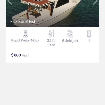
Fitz SportFish
Kapal Pesiar Motor
34 ft
6 Jelajah
1
10 m
$
800
/hari