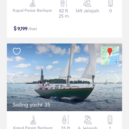
Kapal Pesiar Berlayar
82 ft
149 Jelajah
0
25 m
$
9,199
/hari
Sailing yacht 35
Kapal Pesiar Berlayar
35 ft
6 Jelajah
1