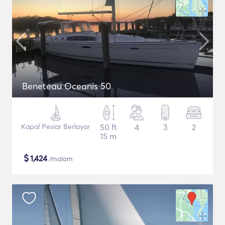
Beneteau Oceanis 50
Kapal Pesiar Berlayar
50 ft
4
3
2
15 m
$
1,424
/malam