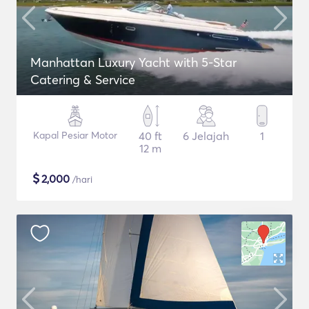
Manhattan Luxury Yacht with 5-Star
Catering & Service
Kapal Pesiar Motor
40 ft
6 Jelajah
1
12 m
$
2,000
/hari