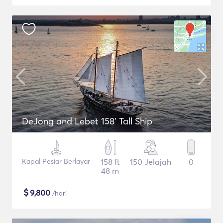
DeJong and Lebet 158' Tall Ship
Kapal Pesiar Berlayar
158 ft
150 Jelajah
0
48 m
$
9,800
/hari