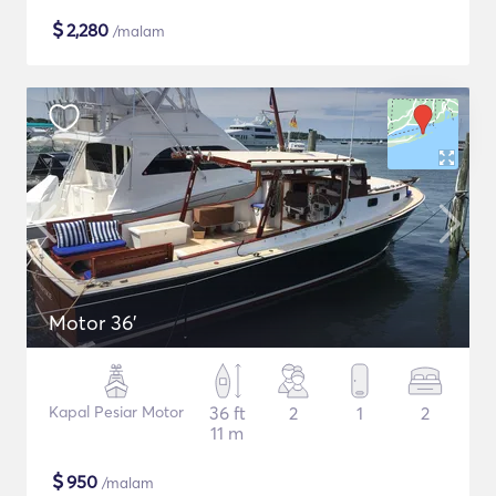
$
2,280
/malam
Motor 36'
Kapal Pesiar Motor
36 ft
2
1
2
11 m
$
950
/malam