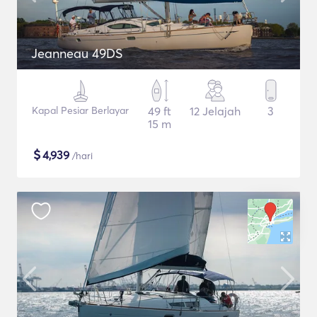
Jeanneau 49DS
Kapal Pesiar Berlayar
49 ft
12 Jelajah
3
15 m
$
4,939
/hari