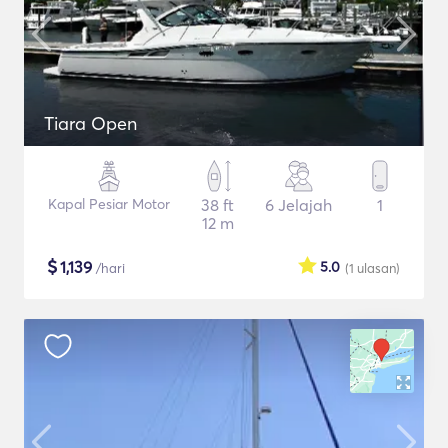
Tiara Open
Kapal Pesiar Motor
38 ft
6 Jelajah
1
12 m
$
1,139
5.0
/hari
(1
ulasan
)