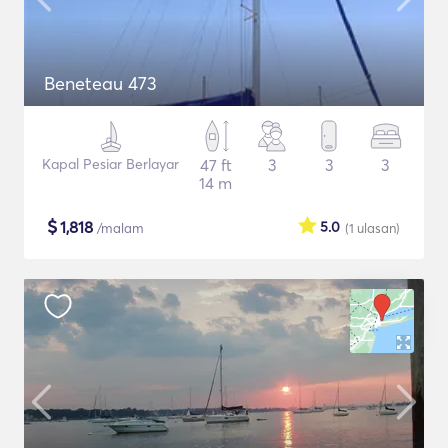
Beneteau 473
Kapal Pesiar Berlayar
47 ft
3
3
3
14 m
$
1,818
5.0
/malam
(1
ulasan
)