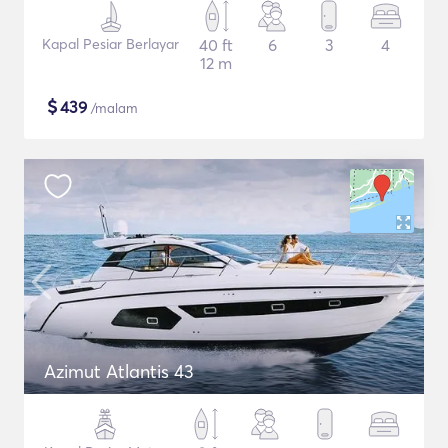
Kapal Pesiar Berlayar
40 ft
6
3
4
12 m
$
439
/malam
Azimut Atlantis 43