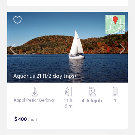
Aquarius 21 (1/2 day trips)
Kapal Pesiar Berlayar
21 ft
4 Jelajah
1
6 m
$
400
/hari