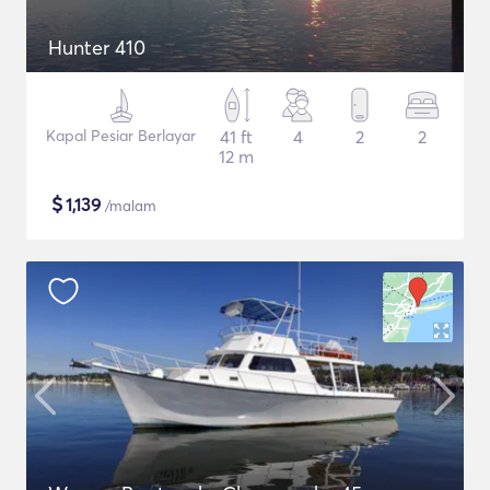
Hunter 410
Kapal Pesiar Berlayar
41 ft
4
2
2
12 m
$
1,139
/malam