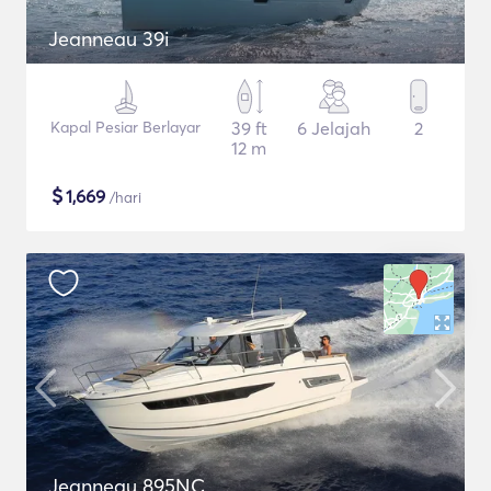
Jeanneau 39i
Kapal Pesiar Berlayar
39 ft
6 Jelajah
2
12 m
$
1,669
/hari
Jeanneau 895NC