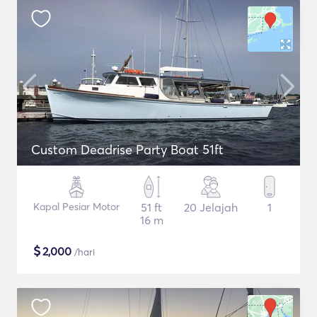
Custom Deadrise Party Boat 51ft
Kapal Pesiar Motor
51 ft
20 Jelajah
1
16 m
$
2,000
/hari