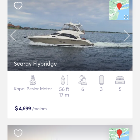
Searay Flybridge
Kapal Pesiar Motor
56 ft
6
3
5
17 m
$
4,699
/malam