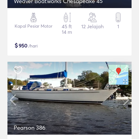
Weaver Boatworks Chesapeake 45
Kapal Pesiar Motor
45 ft
12 Jelajah
1
14 m
$
950
/hari
Pearson 386