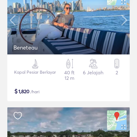
Beneteau
Kapal Pesiar Berlayar
40 ft
6 Jelajah
2
12 m
$
1,820
/hari