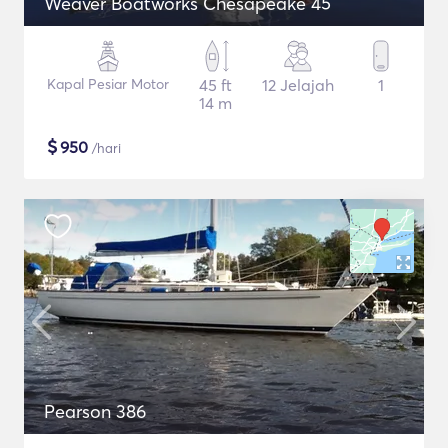
Weaver Boatworks Chesapeake 45
Kapal Pesiar Motor
45 ft
12 Jelajah
1
14 m
$
950
/hari
Pearson 386