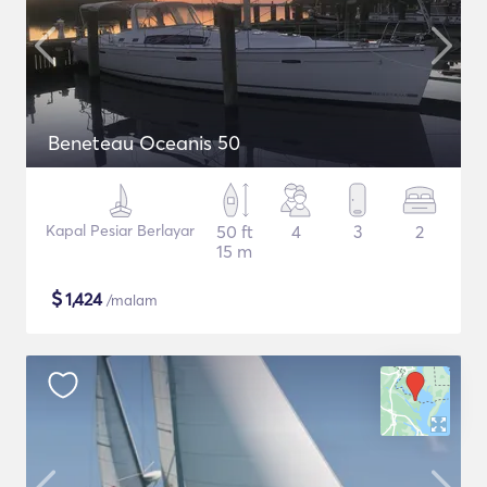
Beneteau Oceanis 50
Kapal Pesiar Berlayar
50 ft
4
3
2
15 m
$
1,424
/malam