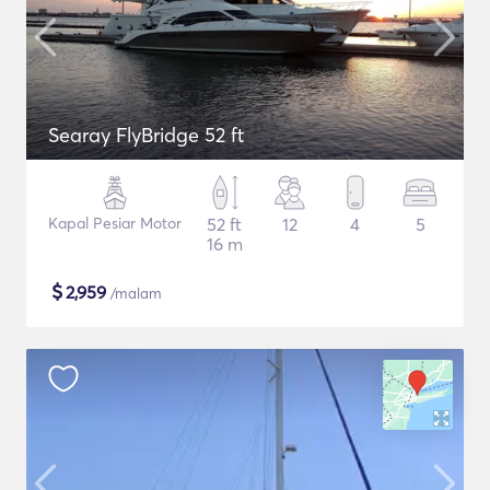
Searay FlyBridge 52 ft
Kapal Pesiar Motor
52 ft
12
4
5
16 m
$
2,959
/malam