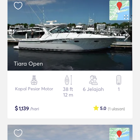
Tiara Open
Kapal Pesiar Motor
38 ft
6 Jelajah
1
12 m
$
1,139
5.0
/hari
(1
ulasan
)