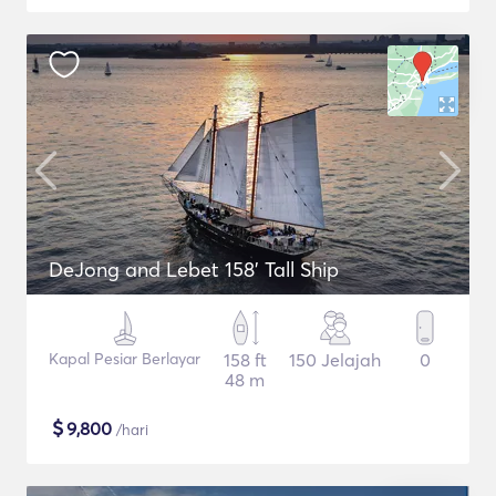
DeJong and Lebet 158' Tall Ship
Kapal Pesiar Berlayar
158 ft
150 Jelajah
0
48 m
$
9,800
/hari