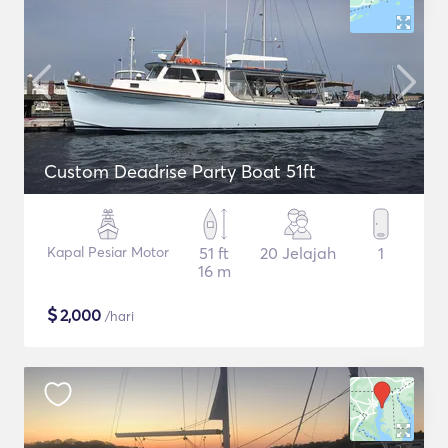
Custom Deadrise Party Boat 51ft
Kapal Pesiar Motor
51 ft
20 Jelajah
1
16 m
$
2,000
/hari