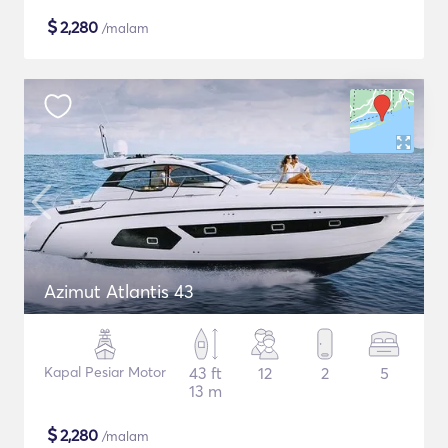
$
2,280
/malam
Azimut Atlantis 43
Kapal Pesiar Motor
43 ft
12
2
5
13 m
$
2,280
/malam