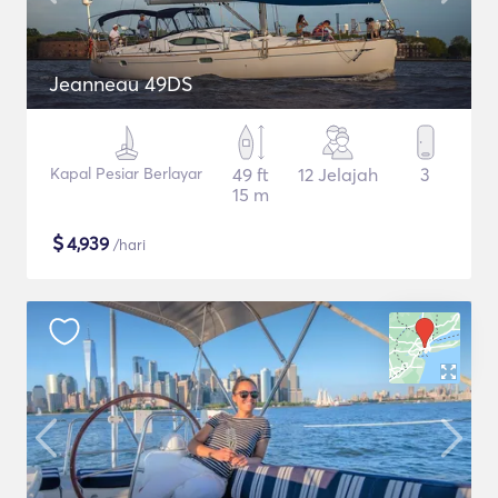
Jeanneau 49DS
Kapal Pesiar Berlayar
49 ft
12 Jelajah
3
15 m
$
4,939
/hari