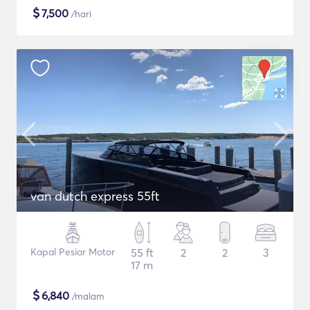
$
7,500
/hari
van dutch express 55ft
Kapal Pesiar Motor
55 ft
2
2
3
17 m
$
6,840
/malam