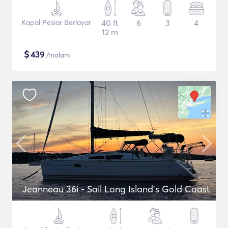
Kapal Pesiar Berlayar
40 ft
6
3
4
12 m
$
439
/malam
Jeanneau 36i - Sail Long Island's Gold Coast