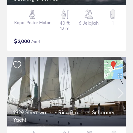
Kapal Pesiar Motor
40 ft
6 Jelajah
1
12 m
$
2,000
/hari
1929 Shearwater - Rice Brothers Schooner
Yacht