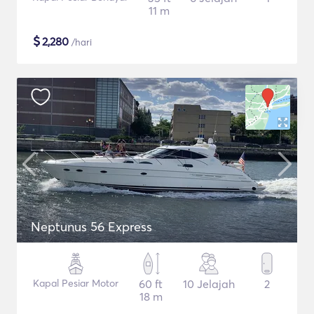
11 m
$
2,280
/hari
Neptunus 56 Express
Kapal Pesiar Motor
60 ft
10 Jelajah
2
18 m