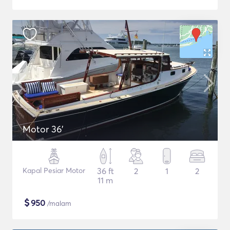
Motor 36'
Kapal Pesiar Motor
36 ft
2
1
2
11 m
$
950
/malam