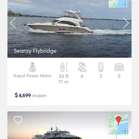
Searay Flybridge
Kapal Pesiar Motor
56 ft
6
3
5
17 m
$
4,699
/malam