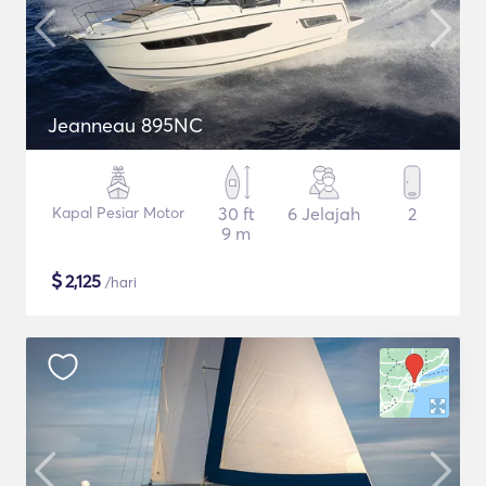
Jeanneau 895NC
Kapal Pesiar Motor
30 ft
6 Jelajah
2
9 m
$
2,125
/hari