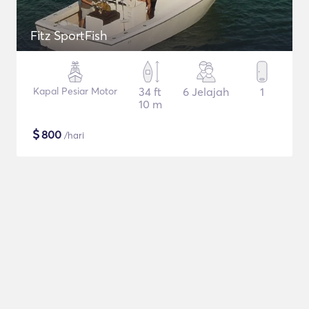
Fitz SportFish
Kapal Pesiar Motor
34 ft
6 Jelajah
1
10 m
$
800
/hari