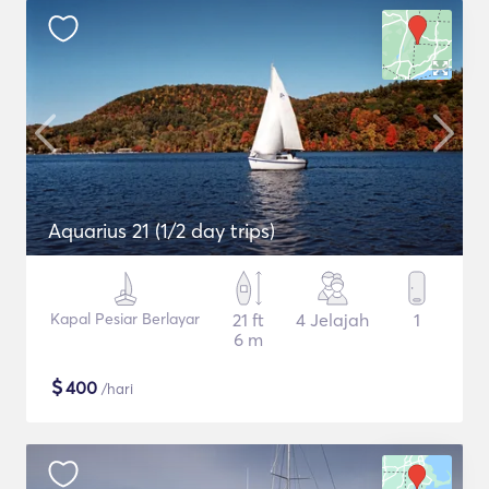
Aquarius 21 (1/2 day trips)
Kapal Pesiar Berlayar
21 ft
4 Jelajah
1
6 m
$
400
/hari