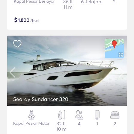
Kapal Pesiar Berlayar
36 ft
6 Jelajah
2
11 m
$
1,800
/hari
Searay Sundancer 320
Kapal Pesiar Motor
32 ft
4
1
2
10 m