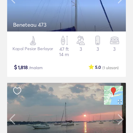
Beneteau 473
Kapal Pesiar Berlayar
47 ft
3
3
3
14 m
$
1,818
5.0
/malam
(1
ulasan
)