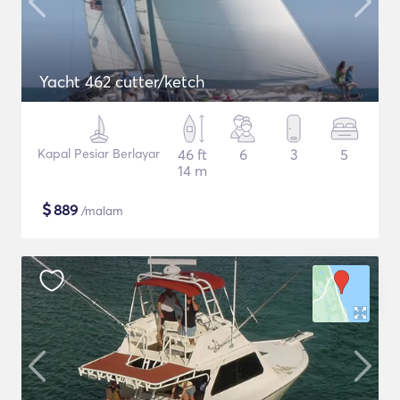
Yacht 462 cutter/ketch
Kapal Pesiar Berlayar
46 ft
6
3
5
14 m
$
889
/malam