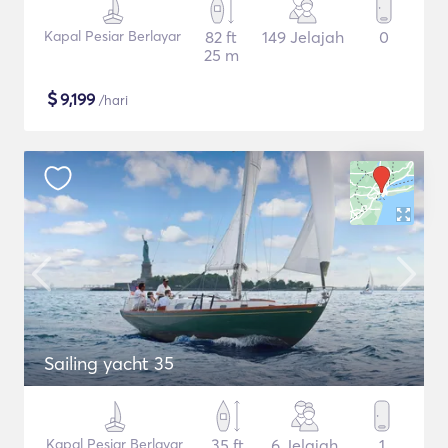
Kapal Pesiar Berlayar
82 ft
149 Jelajah
0
25 m
$
9,199
/hari
Sailing yacht 35
Kapal Pesiar Berlayar
35 ft
6 Jelajah
1