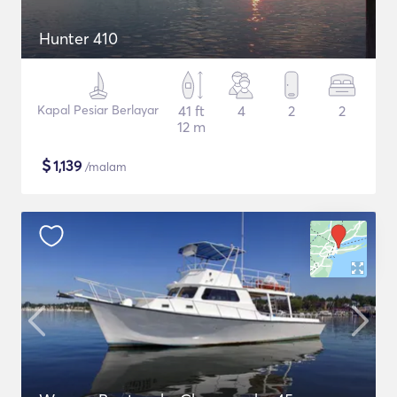
Hunter 410
Kapal Pesiar Berlayar
41 ft
4
2
2
12 m
$
1,139
/malam