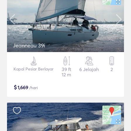
Jeanneau 39i
Kapal Pesiar Berlayar
39 ft
6 Jelajah
2
12 m
$
1,669
/hari