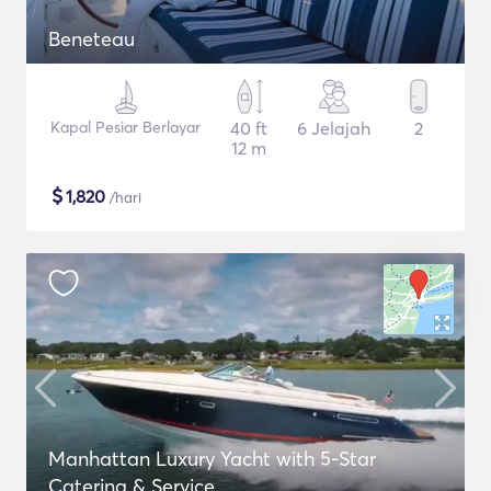
Beneteau
Kapal Pesiar Berlayar
40 ft
6 Jelajah
2
12 m
$
1,820
/hari
Manhattan Luxury Yacht with 5-Star
Catering & Service