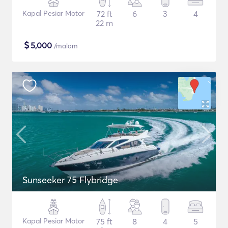
Kapal Pesiar Motor
72 ft
6
3
4
22 m
$
5,000
/malam
Sunseeker 75 Flybridge
Kapal Pesiar Motor
75 ft
8
4
5