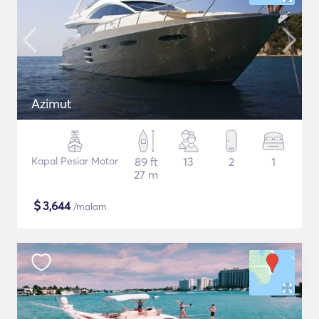
Azimut
Kapal Pesiar Motor
89 ft
13
2
1
27 m
$
3,644
/malam