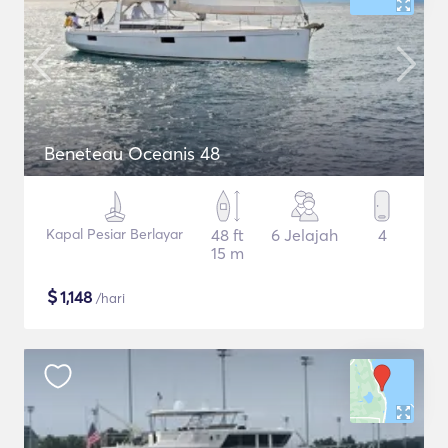
Beneteau Oceanis 48
Kapal Pesiar Berlayar
48 ft
6 Jelajah
4
15 m
$
1,148
/hari