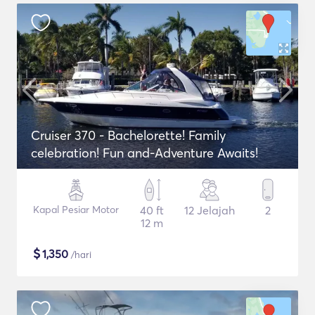
Cruiser 370 - Bachelorette! Family
celebration! Fun and-Adventure Awaits!
Kapal Pesiar Motor
40 ft
12 Jelajah
2
12 m
$
1,350
/hari