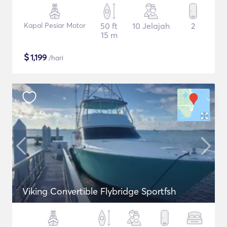
Kapal Pesiar Motor
50 ft
10 Jelajah
2
15 m
$
1,199
/hari
Viking Convertible Flybridge Sportfsh