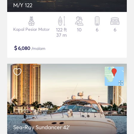
M/Y 122
Kapal Pesiar Motor
122 ft
10
6
6
37 m
$
6,080
/malam
Sea-Ray Sundancer 42’