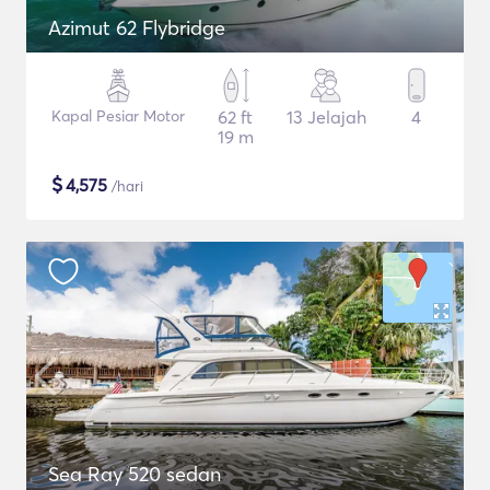
Azimut 62 Flybridge
Kapal Pesiar Motor
62 ft
13 Jelajah
4
19 m
$
4,575
/hari
Sea Ray 520 sedan