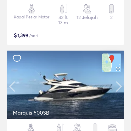
Kapal Pesiar Motor
42 ft
12 Jelajah
2
13 m
$
1,399
/hari
Marquis 500SB