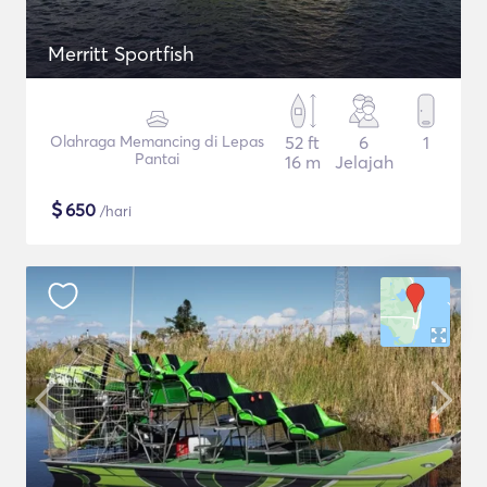
Merritt Sportfish
Olahraga Memancing di Lepas
52 ft
6
1
Pantai
16 m
Jelajah
$
650
/hari