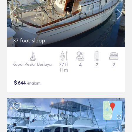
37 foot sloop
Kapal Pesiar Berlayar
37 ft
4
2
2
11 m
$
644
/malam