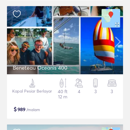
Beneteau Oceanis 400
Kapal Pesiar Berlayar
40 ft
4
3
3
12 m
$
989
/malam