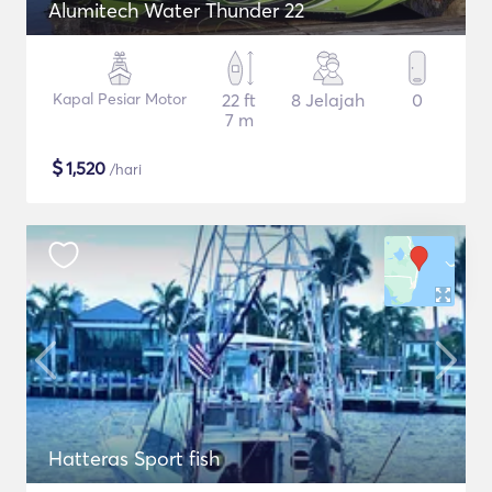
Alumitech Water Thunder 22
Kapal Pesiar Motor
22 ft
8 Jelajah
0
7 m
$
1,520
/hari
Hatteras Sport fish