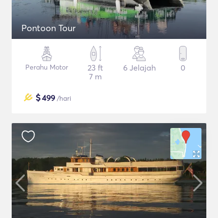
Pontoon Tour
Perahu Motor
23 ft
6 Jelajah
0
7 m
$
499
/hari