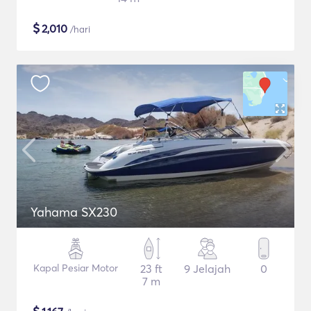
$
2,010
/hari
Yahama SX230
Kapal Pesiar Motor
23 ft
9 Jelajah
0
7 m