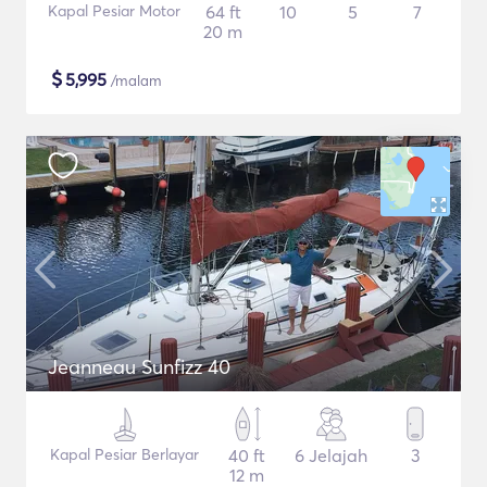
Kapal Pesiar Motor
64 ft
10
5
7
20 m
$
5,995
/malam
Jeanneau Sunfizz 40
Kapal Pesiar Berlayar
40 ft
6 Jelajah
3
12 m