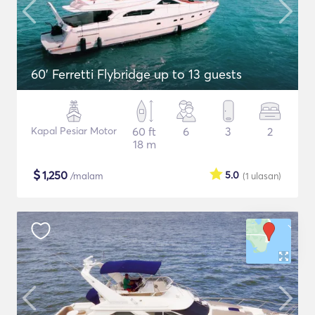
60' Ferretti Flybridge up to 13 guests
Kapal Pesiar Motor
60 ft
6
3
2
18 m
$
1,250
5.0
/malam
(1
ulasan
)