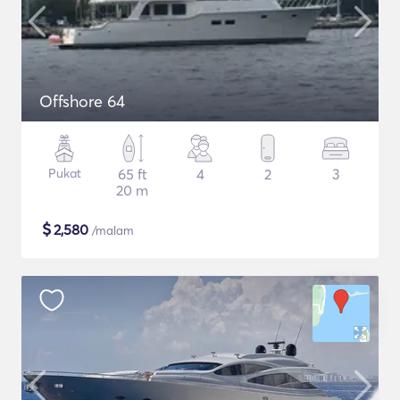
Offshore 64
Pukat
65 ft
4
2
3
20 m
$
2,580
/malam