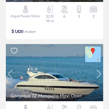
Kapal Pesiar Motor
52 ft
6
3
3
16 m
$
1,820
/malam
Gorgeous 72' Mangusta Maxi Open