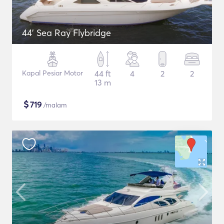
44' Sea Ray Flybridge
Kapal Pesiar Motor
44 ft
4
2
2
13 m
$
719
/malam