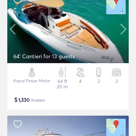
64' Cantieri for 13 guests
Kapal Pesiar Motor
64 ft
4
2
2
20 m
$
1,330
/malam