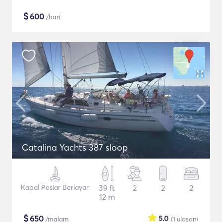
$
600
/hari
Catalina Yachts 387 sloop
Kapal Pesiar Berlayar
39 ft
2
2
2
12 m
$
650
5.0
/malam
(1
ulasan
)