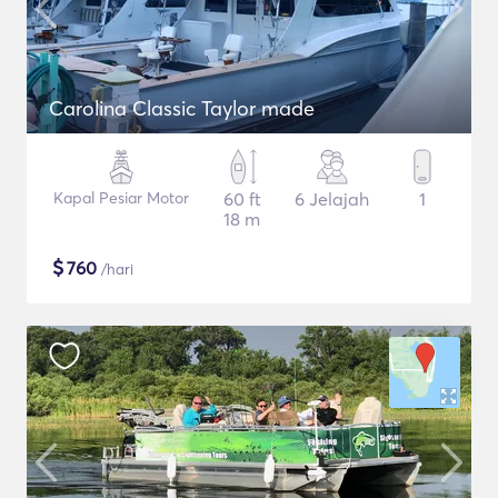
Carolina Classic Taylor made
Kapal Pesiar Motor
60 ft
6 Jelajah
1
18 m
$
760
/hari