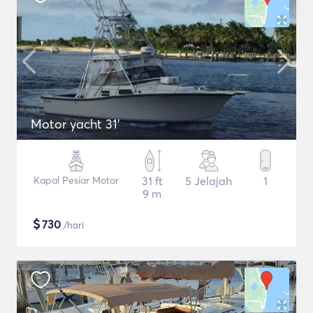
Motor yacht 31'
Kapal Pesiar Motor
31 ft
5 Jelajah
1
9 m
$
730
/hari