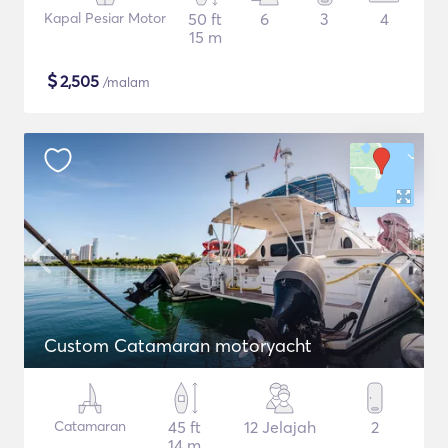
Kapal Pesiar Motor
50 ft
6
3
4
15 m
$
2,505
/malam
Custom Catamaran motoryacht
Catamaran
45 ft
12 Jelajah
2
14 m