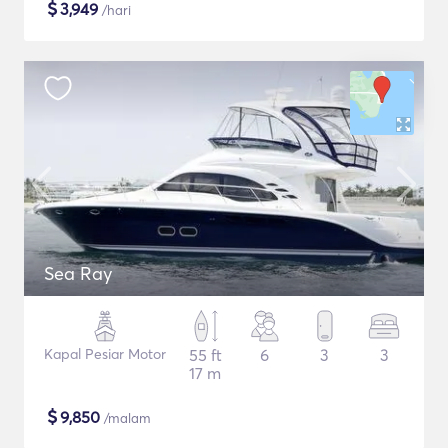
$
3,949
/hari
Sea Ray
Kapal Pesiar Motor
55 ft
6
3
3
17 m
$
9,850
/malam