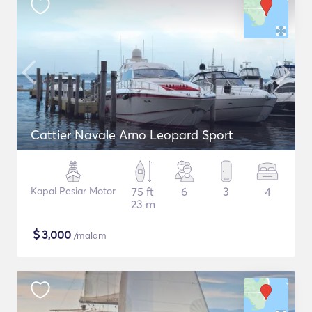
Cattier Navale Arno Leopard Sport
Kapal Pesiar Motor
75 ft
6
3
4
23 m
$
3,000
/malam