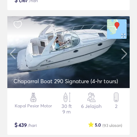
$
1,167
/hari
Chaparral Boat 290 Signature (4-hr tours)
Kapal Pesiar Motor
30 ft
6 Jelajah
2
9 m
$
439
5.0
/hari
(93
ulasan
)