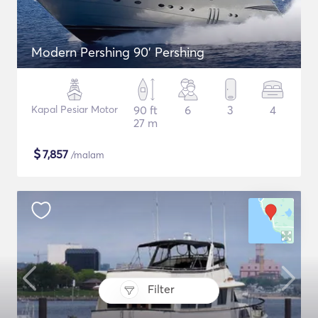
Modern Pershing 90' Pershing
Kapal Pesiar Motor
90 ft
6
3
4
27 m
$
7,857
/malam
Filter