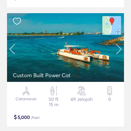
Custom Built Power Cat
Catamaran
50 ft
49 Jelajah
0
15 m
$
5,000
/hari