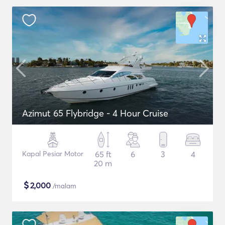
Azimut 65 Flybridge - 4 Hour Cruise
Kapal Pesiar Motor
65 ft
6
3
4
20 m
$
2,000
/malam