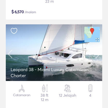
23 m
$
6,570
/malam
Leopard 38 - Miami Luxury Catamaran
Charter
Catamaran
38 ft
12 Jelajah
4
12 m