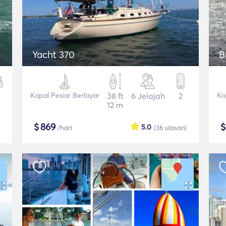
Yacht 370
B
Kapal Pesiar Berlayar
38 ft
6 Jelajah
2
Ka
12 m
$
869
5.0
/hari
(36
ulasan
)