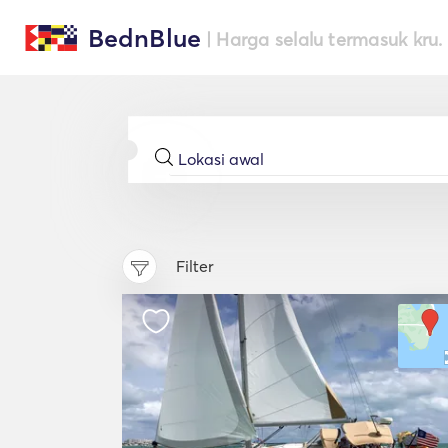
BednBlue
| Harga selalu termasuk kru.
Filter