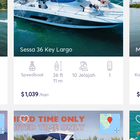
Sessa 36 Key Largo
M
Speedboat
36 ft
10 Jelajah
1
Ka
11 m
$
1,039
/hari