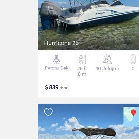
Hurricane 26
Perahu Dek
26 ft
10 Jelajah
0
8 m
$
839
/hari