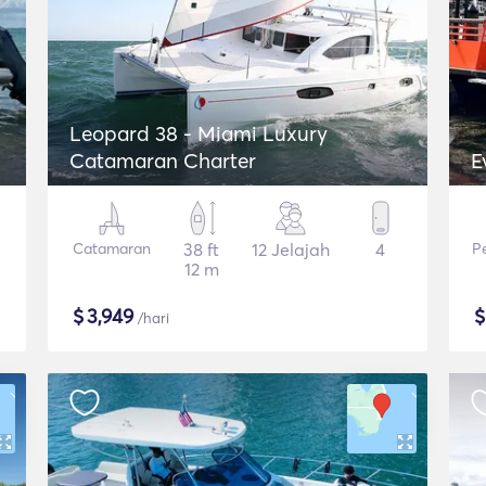
Leopard 38 - Miami Luxury
Catamaran Charter
E
Catamaran
38 ft
12 Jelajah
4
P
12 m
$
3,949
/hari