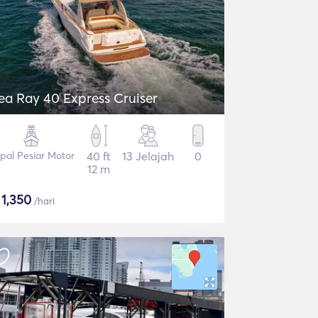
ea Ray 40 Express Cruiser
pal Pesiar Motor
40 ft
13 Jelajah
0
12 m
$
1,350
/hari