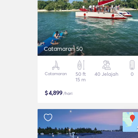
Catamaran 50
Catamaran
50 ft
40 Jelajah
0
15 m
$
4,899
/hari