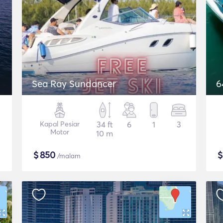
Sea Ray Sundancer
Kapal Pesiar
34 ft
6
1
3
Motor
10 m
$
850
/malam