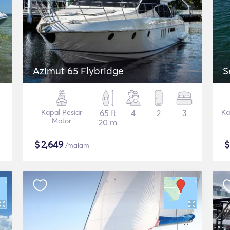
Azimut 65 Flybridge
S
Kapal Pesiar
65 ft
4
2
3
Ka
Motor
20 m
$
2,649
/malam