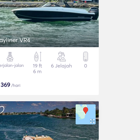
ayliner VR4
erjalan-jalan
19 ft
6 Jelajah
0
6 m
$
369
/hari