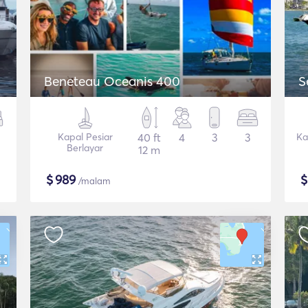
Beneteau Oceanis 400
S
Kapal Pesiar
40 ft
4
3
3
Ka
Berlayar
12 m
$
989
/malam