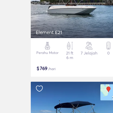
Element E21
Perahu Motor
21 ft
7 Jelajah
0
6 m
$
769
/hari