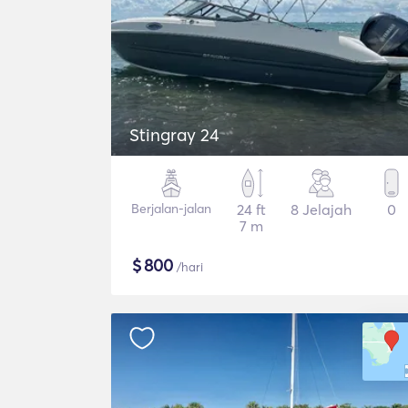
Stingray 24
Berjalan-jalan
24 ft
8 Jelajah
0
7 m
$
800
/hari