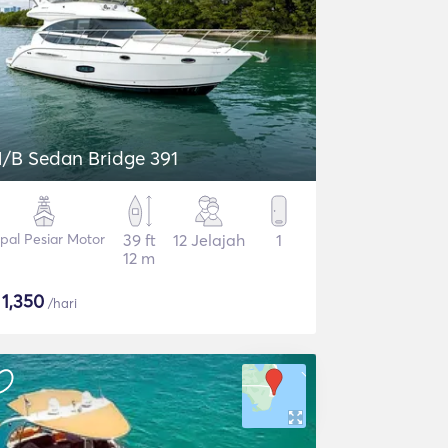
/B Sedan Bridge 391
pal Pesiar Motor
39 ft
12 Jelajah
1
12 m
$
1,350
/hari