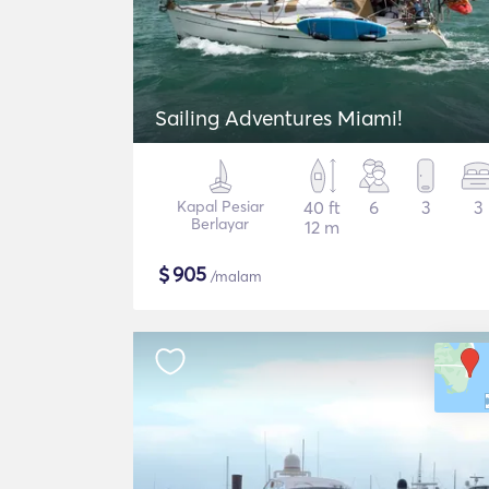
Sailing Adventures Miami!
Kapal Pesiar
40 ft
6
3
3
Berlayar
12 m
$
905
/malam