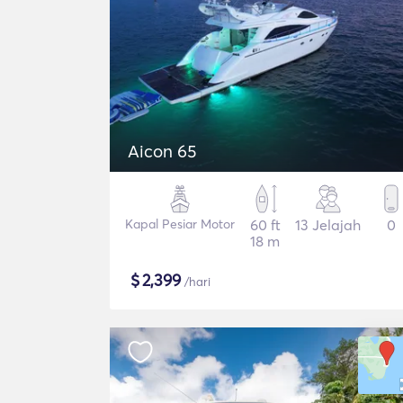
Aicon 65
Kapal Pesiar Motor
60 ft
13 Jelajah
0
18 m
$
2,399
/hari