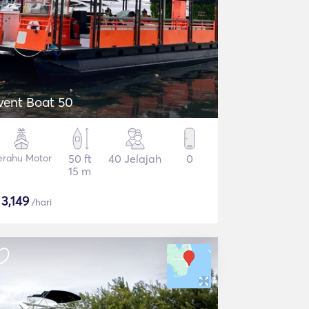
vent Boat 50
erahu Motor
50 ft
40 Jelajah
0
15 m
$
3,149
/hari