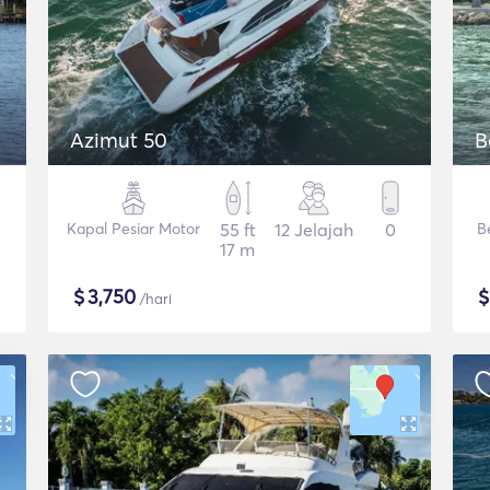
Azimut 50
B
Kapal Pesiar Motor
55 ft
12 Jelajah
0
B
17 m
$
3,750
/hari