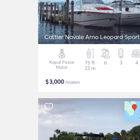
Cattier Navale Arno Leopard Sport
Kapal Pesiar
75 ft
6
3
4
Motor
23 m
$
3,000
/malam