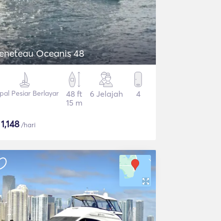
eneteau Oceanis 48
pal Pesiar Berlayar
48 ft
6 Jelajah
4
15 m
$
1,148
/hari