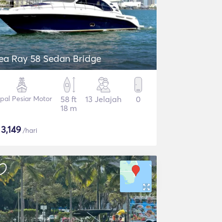
ea Ray 58 Sedan Bridge
pal Pesiar Motor
58 ft
13 Jelajah
0
18 m
$
3,149
/hari