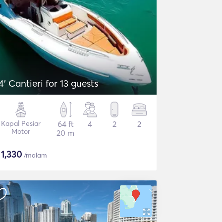
64' Cantieri for 13 guests
Kapal Pesiar
64 ft
4
2
2
Motor
20 m
$
1,330
/malam