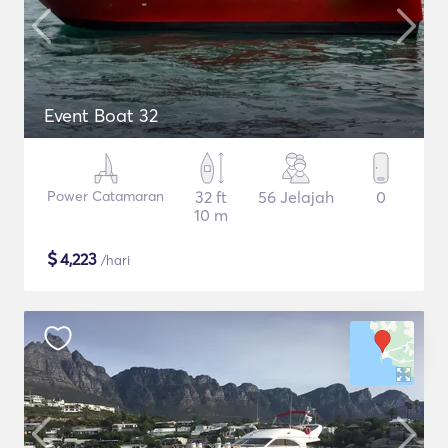
Event Boat 32
Power Catamaran
32 ft
56 Jelajah
0
10 m
$
4,223
/hari