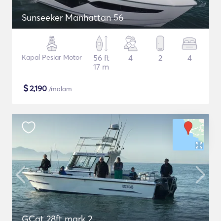
Sunseeker Manhattan 56
Kapal Pesiar Motor
56 ft
4
2
4
17 m
$
2,190
/malam
GCat 28ft mark 2