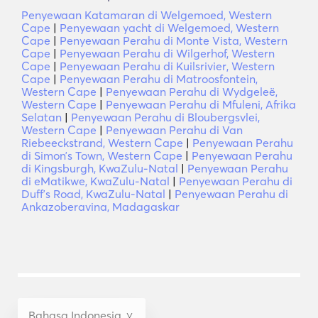
Penyewaan Katamaran di Welgemoed, Western
Cape
|
Penyewaan yacht di Welgemoed, Western
Cape
|
Penyewaan Perahu di Monte Vista, Western
Cape
|
Penyewaan Perahu di Wilgerhof, Western
Cape
|
Penyewaan Perahu di Kuilsrivier, Western
Cape
|
Penyewaan Perahu di Matroosfontein,
Western Cape
|
Penyewaan Perahu di Wydgeleë,
Western Cape
|
Penyewaan Perahu di Mfuleni, Afrika
Selatan
|
Penyewaan Perahu di Bloubergsvlei,
Western Cape
|
Penyewaan Perahu di Van
Riebeeckstrand, Western Cape
|
Penyewaan Perahu
di Simonʼs Town, Western Cape
|
Penyewaan Perahu
di Kingsburgh, KwaZulu-Natal
|
Penyewaan Perahu
di eMatikwe, KwaZulu-Natal
|
Penyewaan Perahu di
Duffʼs Road, KwaZulu-Natal
|
Penyewaan Perahu di
Ankazoberavina, Madagaskar