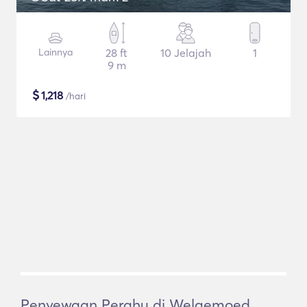
Lainnya
28 ft
10 Jelajah
1
9 m
$
1,218
/hari
Penyewaan Perahu di Welgemoed,