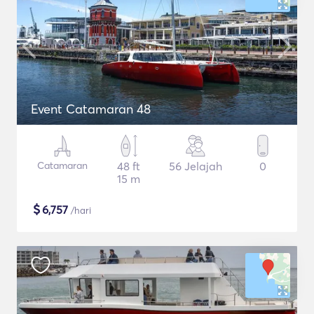
Event Catamaran 48
Catamaran
48 ft
56 Jelajah
0
15 m
$
6,757
/hari