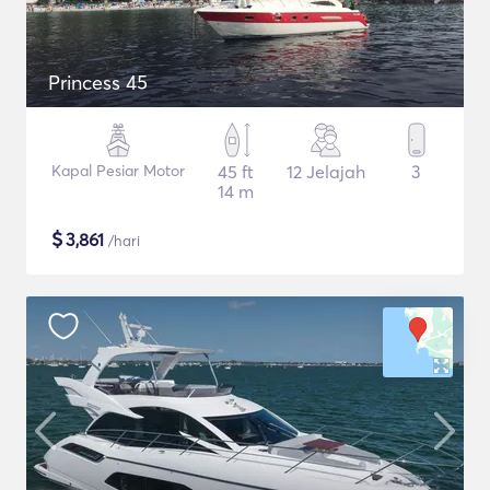
Princess 45
Kapal Pesiar Motor
45 ft
12 Jelajah
3
14 m
$
3,861
/hari