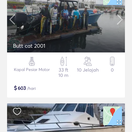
Butt cat 2001
Kapal Pesiar Motor
33 ft
10 Jelajah
0
10 m
$
603
/hari