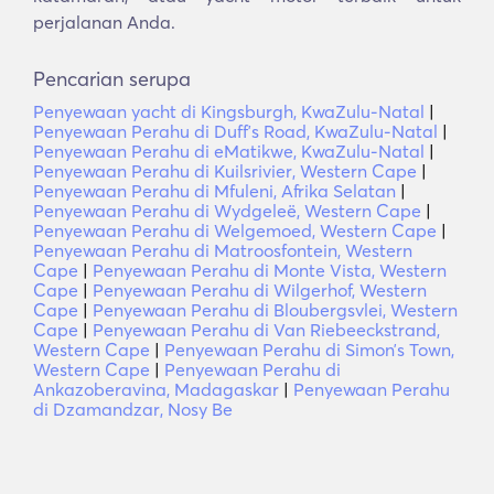
perjalanan Anda.
Pencarian serupa
Penyewaan yacht di Kingsburgh, KwaZulu-Natal
|
Penyewaan Perahu di Duffʼs Road, KwaZulu-Natal
|
Penyewaan Perahu di eMatikwe, KwaZulu-Natal
|
Penyewaan Perahu di Kuilsrivier, Western Cape
|
Penyewaan Perahu di Mfuleni, Afrika Selatan
|
Penyewaan Perahu di Wydgeleë, Western Cape
|
Penyewaan Perahu di Welgemoed, Western Cape
|
Penyewaan Perahu di Matroosfontein, Western
Cape
|
Penyewaan Perahu di Monte Vista, Western
Cape
|
Penyewaan Perahu di Wilgerhof, Western
Cape
|
Penyewaan Perahu di Bloubergsvlei, Western
Cape
|
Penyewaan Perahu di Van Riebeeckstrand,
Western Cape
|
Penyewaan Perahu di Simonʼs Town,
Western Cape
|
Penyewaan Perahu di
Ankazoberavina, Madagaskar
|
Penyewaan Perahu
di Dzamandzar, Nosy Be