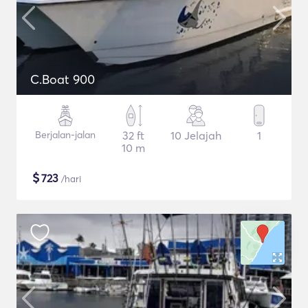
C.Boat 900
Berjalan-jalan
32 ft
10 Jelajah
1
10 m
$
723
/hari