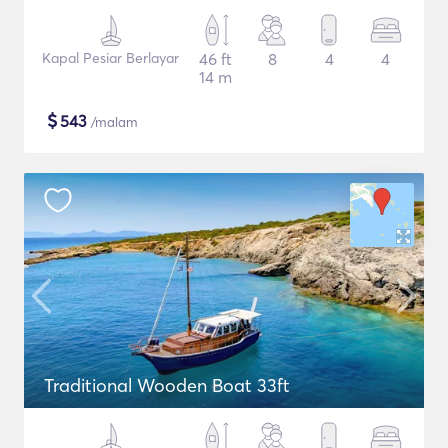
Kapal Pesiar Berlayar
46 ft
8
4
4
14 m
$
543
/malam
Traditional Wooden Boat 33ft