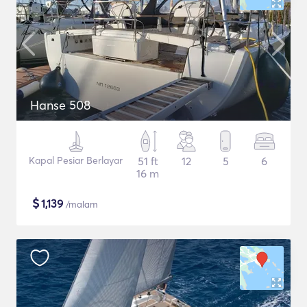
Hanse 508
Kapal Pesiar Berlayar
51 ft
12
5
6
16 m
$
1,139
/malam