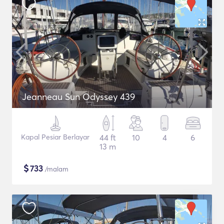
Jeanneau Sun Odyssey 439
Kapal Pesiar Berlayar
44 ft
10
4
6
13 m
$
733
/malam