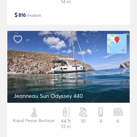
14 m
$
816
/malam
Jeanneau Sun Odyssey 440
Kapal Pesiar Berlayar
44 ft
10
4
6
13 m