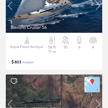
Bavaria Cruiser 56
Kapal Pesiar Berlayar
56 ft
10
4
4
17 m
$
803
/malam