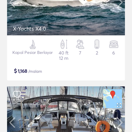
X-Yachts X4.0
Kapal Pesiar Berlayar
40 ft
7
2
6
12 m
$
1,168
/malam