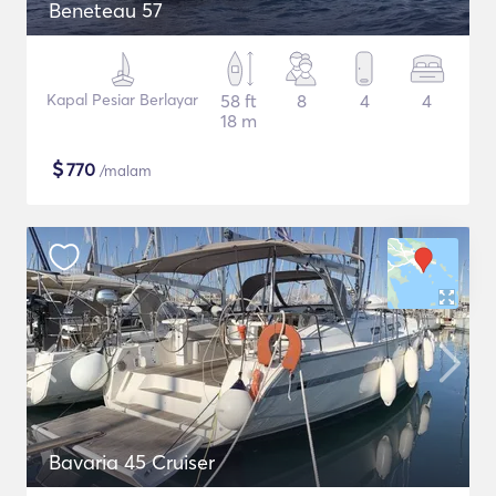
Beneteau 57
Kapal Pesiar Berlayar
58 ft
8
4
4
18 m
$
770
/malam
Bavaria 45 Cruiser