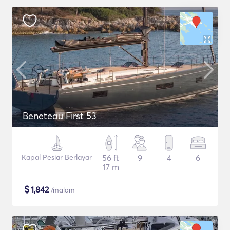
Beneteau First 53
Kapal Pesiar Berlayar
56 ft
9
4
6
17 m
$
1,842
/malam