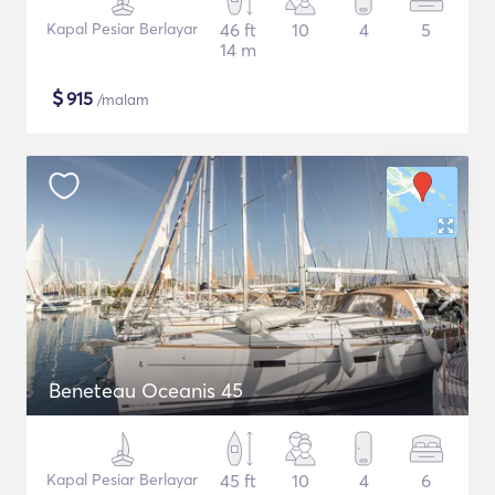
Kapal Pesiar Berlayar
46 ft
10
4
5
14 m
$
915
/malam
Beneteau Oceanis 45
Kapal Pesiar Berlayar
45 ft
10
4
6