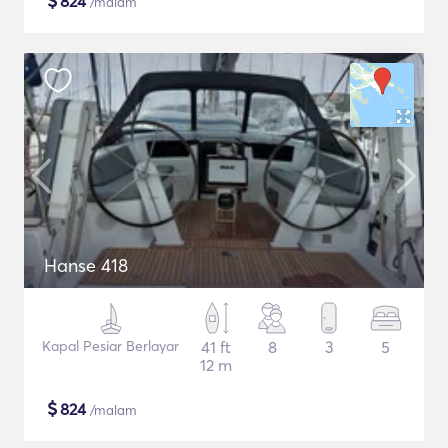
$
824
/malam
Hanse 418
Kapal Pesiar Berlayar
41 ft
8
3
5
12 m
$
824
/malam