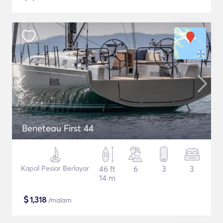
Beneteau First 44
Kapal Pesiar Berlayar
46 ft
6
3
3
14 m
$
1,318
/malam