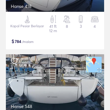
Hanse 418
Kapal Pesiar Berlayar
41 ft
8
3
4
12 m
$
784
/malam
Hanse 548