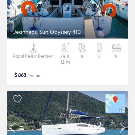
Jeanneau Sun Odyssey 410
Kapal Pesiar Berlayar
39 ft
8
3
5
12 m
$
863
/malam