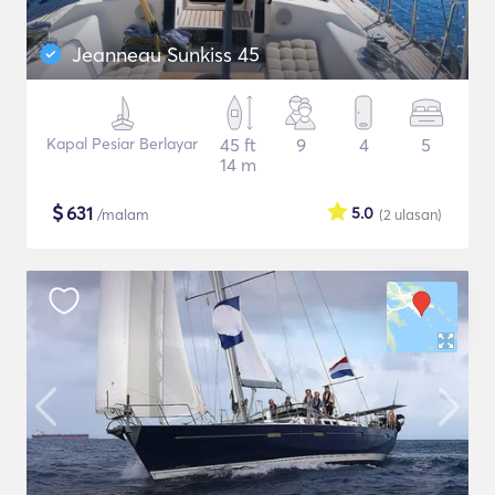
Jeanneau Sunkiss 45
Kapal Pesiar Berlayar
45 ft
9
4
5
14 m
$
631
5.0
/malam
(2
ulasan
)