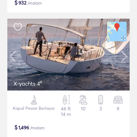
$
932
/malam
X-yachts 4⁶
Kapal Pesiar Berlayar
46 ft
10
3
9
14 m
$
1,496
/malam