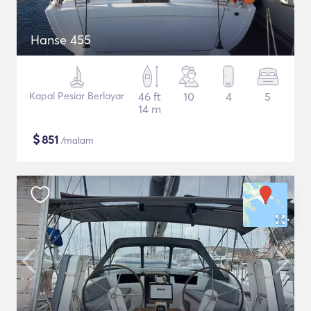
Hanse 455
Kapal Pesiar Berlayar
46 ft
10
4
5
14 m
$
851
/malam