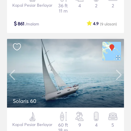
Kapal Pesiar Berlayar
36 ft
4
2
2
11 m
$
861
4.9
/malam
(9
ulasan
)
Solaris 60
Kapal Pesiar Berlayar
60 ft
9
4
5
18 m