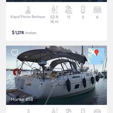
Kapal Pesiar Berlayar
53 ft
11
5
6
16 m
$
1,278
/malam
Hanse 458