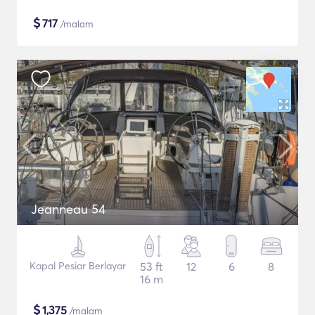
$
717
/malam
Jeanneau 54
Kapal Pesiar Berlayar
53 ft
12
6
8
16 m
$
1,375
/malam