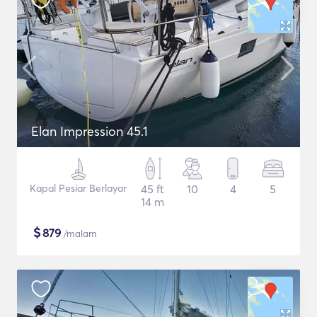
Elan Impression 45.1
Kapal Pesiar Berlayar
45 ft
10
4
5
14 m
$
879
/malam