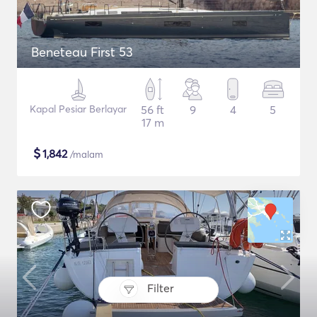
Beneteau First 53
Kapal Pesiar Berlayar
56 ft
9
4
5
17 m
$
1,842
/malam
Filter