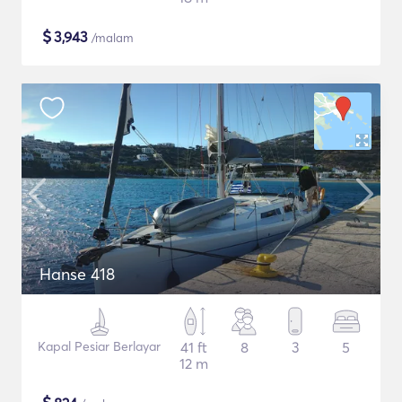
$
3,943
/malam
Hanse 418
Kapal Pesiar Berlayar
41 ft
8
3
5
12 m