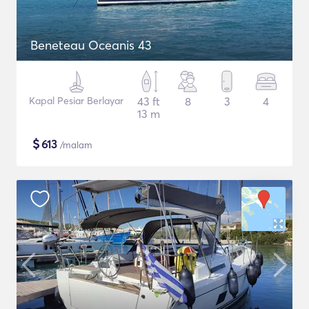
Beneteau Oceanis 43
Kapal Pesiar Berlayar
43 ft
8
3
4
13 m
$
613
/malam