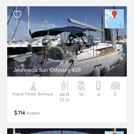
Jeanneau Sun Odyssey 439
Kapal Pesiar Berlayar
44 ft
10
4
5
13 m
$
714
/malam