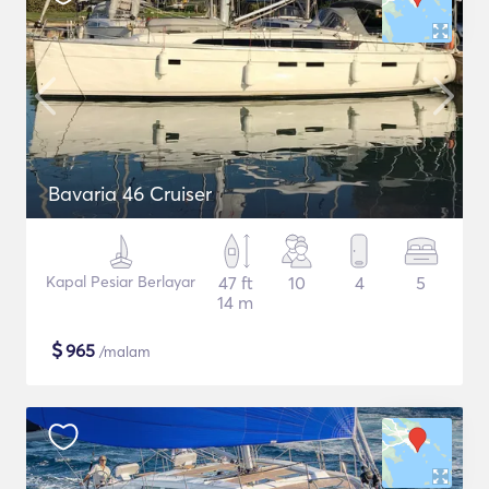
Bavaria 46 Cruiser
Kapal Pesiar Berlayar
47 ft
10
4
5
14 m
$
965
/malam