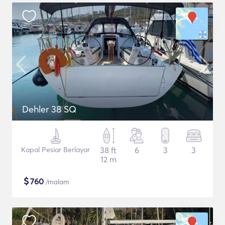
Dehler 38 SQ
Kapal Pesiar Berlayar
38 ft
6
3
3
12 m
$
760
/malam