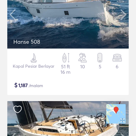
Hanse 508
Kapal Pesiar Berlayar
51 ft
10
5
6
16 m
$
1,187
/malam