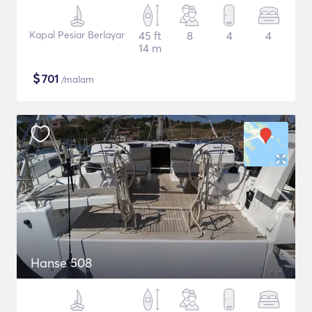
Kapal Pesiar Berlayar
45 ft
8
4
4
14 m
$
701
/malam
Hanse 508