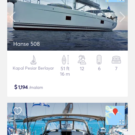
Hanse 508
Kapal Pesiar Berlayar
51 ft
12
6
7
16 m
$
1,194
/malam