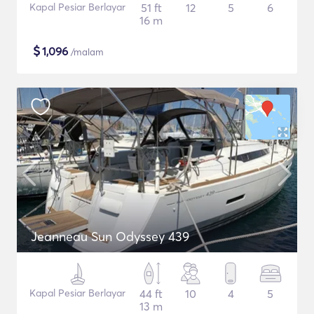
Kapal Pesiar Berlayar
51 ft
12
5
6
16 m
$
1,096
/malam
Jeanneau Sun Odyssey 439
Kapal Pesiar Berlayar
44 ft
10
4
5
13 m