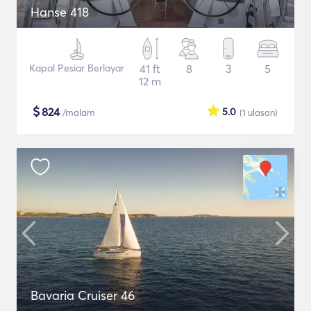
Hanse 418
Kapal Pesiar Berlayar
41 ft
8
3
5
12 m
$
824
5.0
/malam
(1
ulasan
)
Bavaria Cruiser 46