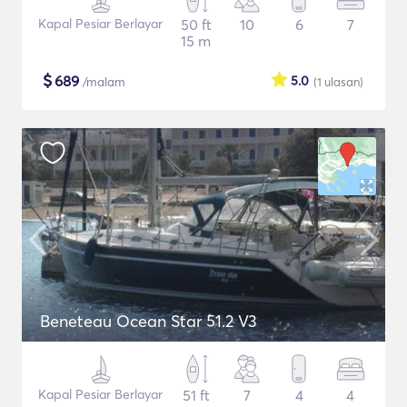
Kapal Pesiar Berlayar
50 ft
10
6
7
15 m
$
689
5.0
/malam
(1
ulasan
)
Beneteau Ocean Star 51.2 V3
Kapal Pesiar Berlayar
51 ft
7
4
4