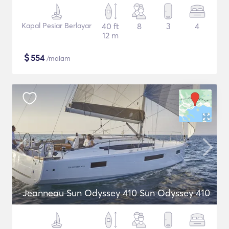
Kapal Pesiar Berlayar
40 ft
8
3
4
12 m
$
554
/malam
Jeanneau Sun Odyssey 410 Sun Odyssey 410