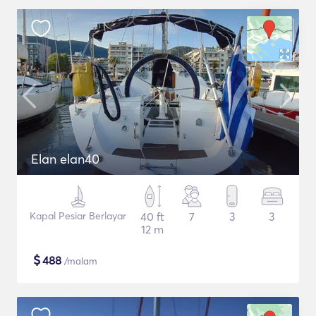
Elan elan40
Kapal Pesiar Berlayar
40 ft
7
3
3
12 m
$
488
/malam