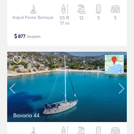
Kapal Pesiar Berlayar
55 ft
12
5
5
17 m
$
877
/malam
Bavaria 44