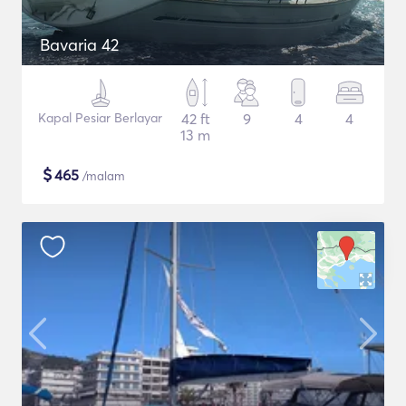
Bavaria 42
Kapal Pesiar Berlayar
42 ft
9
4
4
13 m
$
465
/malam