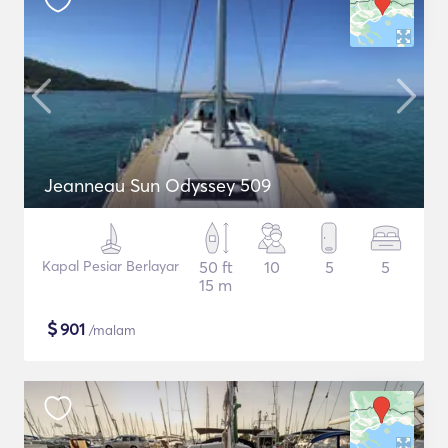
Jeanneau Sun Odyssey 509
Kapal Pesiar Berlayar
50 ft
10
5
5
15 m
$
901
/malam