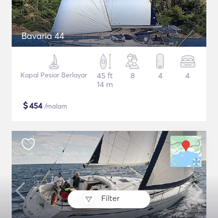
Bavaria 44
Kapal Pesiar Berlayar
45 ft
8
4
4
14 m
$
454
/malam
Filter