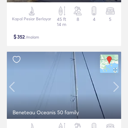
Kapal Pesiar Berlayar
45 ft
8
4
5
14 m
$
352
/malam
Beneteau Oceanis 50 family