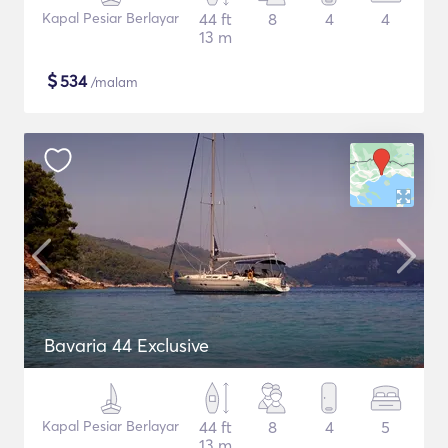
Kapal Pesiar Berlayar
44 ft
8
4
4
13 m
$
534
/malam
Bavaria 44 Exclusive
Kapal Pesiar Berlayar
44 ft
8
4
5
13 m