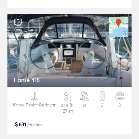
Hanse 418
Kapal Pesiar Berlayar
418 ft
8
3
3
127 m
$
631
/malam