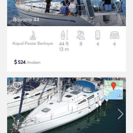
Bavaria 44
Kapal Pesiar Berlayar
44 ft
8
4
4
13 m
$
524
/malam