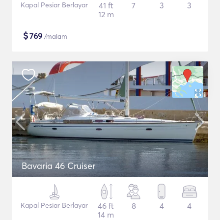
Kapal Pesiar Berlayar
41 ft
7
3
3
12 m
$
769
/malam
Bavaria 46 Cruiser
Kapal Pesiar Berlayar
46 ft
8
4
4
14 m