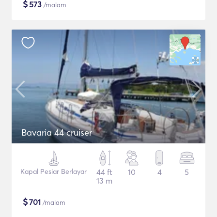
$
573
/malam
Bavaria 44 cruiser
Kapal Pesiar Berlayar
44 ft
10
4
5
13 m
$
701
/malam