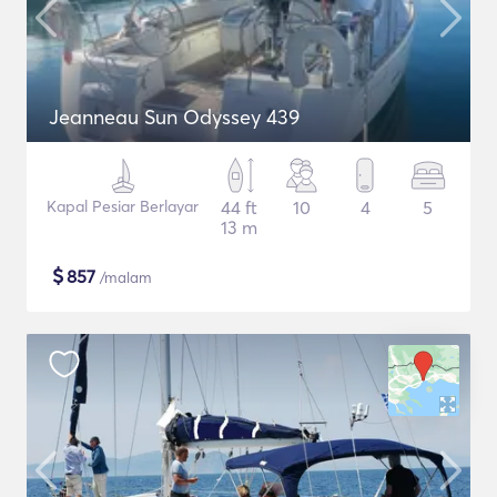
Jeanneau Sun Odyssey 439
Kapal Pesiar Berlayar
44 ft
10
4
5
13 m
$
857
/malam