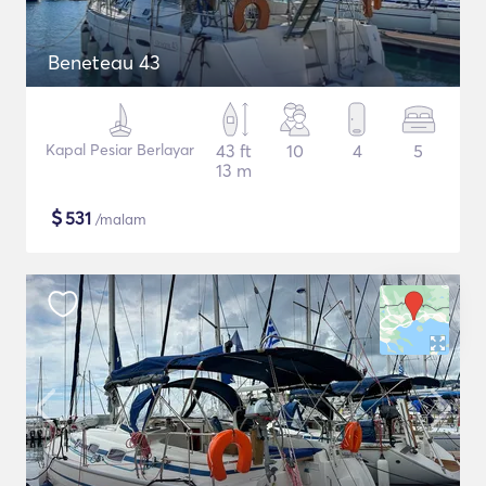
Beneteau 43
Kapal Pesiar Berlayar
43 ft
10
4
5
13 m
$
531
/malam