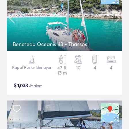
Beneteau Oceanis 43 - Thassos
Kapal Pesiar Berlayar
43 ft
10
4
4
13 m
$
1,033
/malam