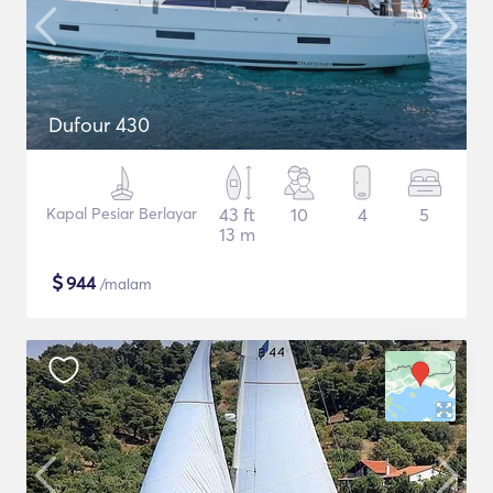
Dufour 430
Kapal Pesiar Berlayar
43 ft
10
4
5
13 m
$
944
/malam