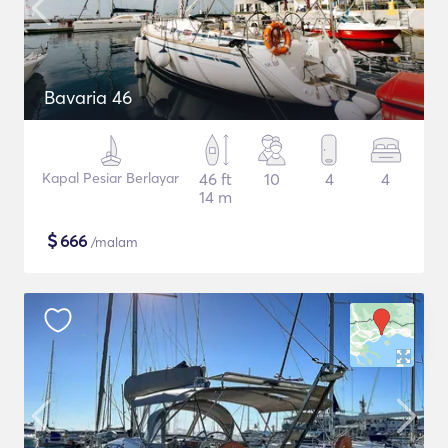
Bavaria 46
Kapal Pesiar Berlayar
46 ft
10
4
4
14 m
$
666
/malam