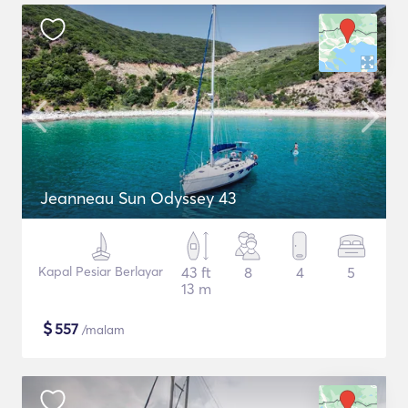
Jeanneau Sun Odyssey 43
Kapal Pesiar Berlayar
43 ft
8
4
5
13 m
$
557
/malam