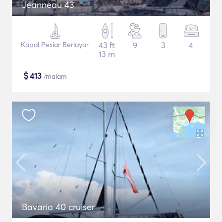
Jeanneau 43
Kapal Pesiar Berlayar
43 ft
9
3
4
13 m
$
413
/malam
Bavaria 40 cruiser