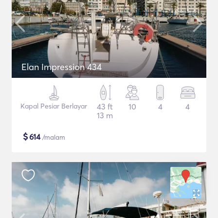
Elan Impression 434
Kapal Pesiar Berlayar
43 ft
10
4
4
13 m
$
614
/malam