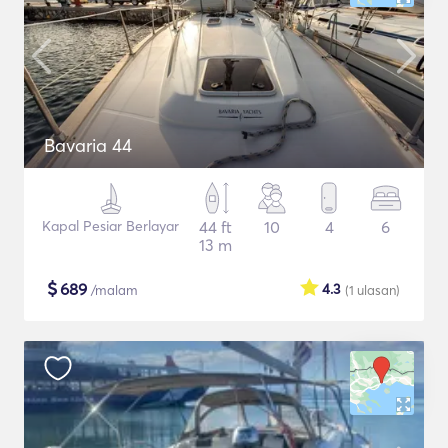
Bavaria 44
Kapal Pesiar Berlayar
44 ft
10
4
6
13 m
$
689
4.3
/malam
(1
ulasan
)