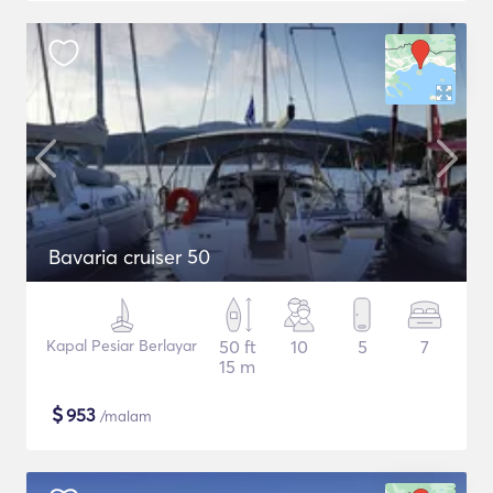
Bavaria cruiser 50
Kapal Pesiar Berlayar
50 ft
10
5
7
15 m
$
953
/malam