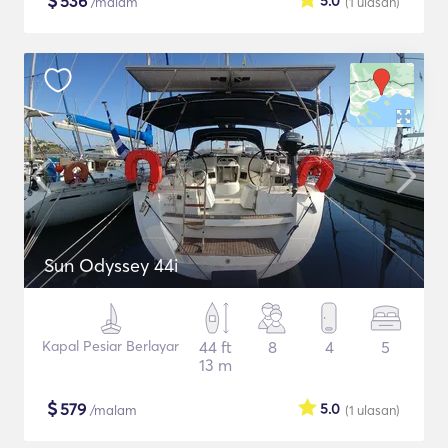
$
536
5.0
/malam
(1
ulasan
)
Sun Odyssey 44i
Kapal Pesiar Berlayar
44 ft
8
4
5
13 m
$
579
5.0
/malam
(1
ulasan
)