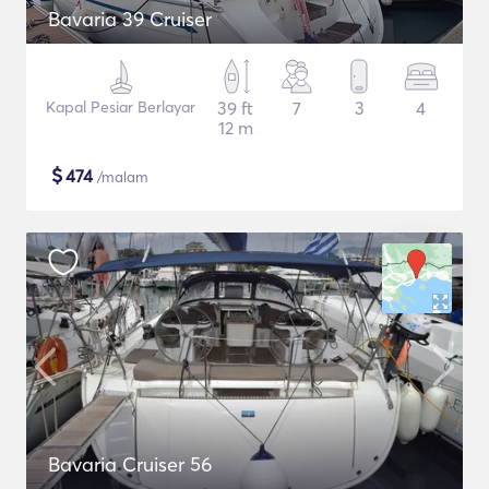
Bavaria 39 Cruiser
Kapal Pesiar Berlayar
39 ft
7
3
4
12 m
$
474
/malam
Bavaria Cruiser 56