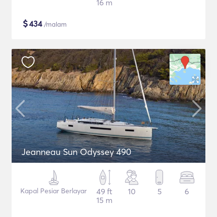
16 m
$
434
/malam
Jeanneau Sun Odyssey 490
Kapal Pesiar Berlayar
49 ft
10
5
6
15 m