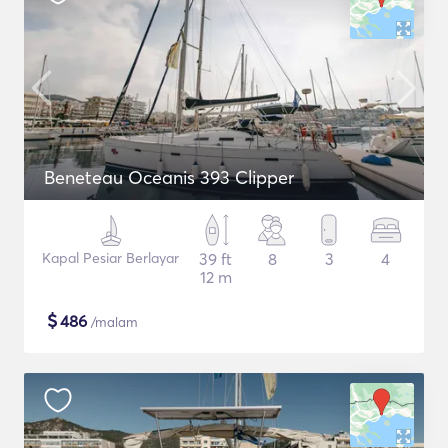
Beneteau Oceanis 393 Clipper
Kapal Pesiar Berlayar
39 ft
8
3
4
12 m
$
486
/malam