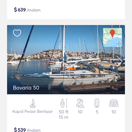
$
639
/malam
Bavaria 50
Kapal Pesiar Berlayar
50 ft
10
5
10
15 m
$
539
/malam