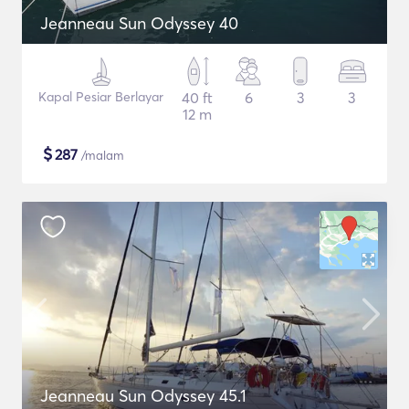
Jeanneau Sun Odyssey 40
Kapal Pesiar Berlayar
40 ft
6
3
3
12 m
$
287
/malam
Jeanneau Sun Odyssey 45.1