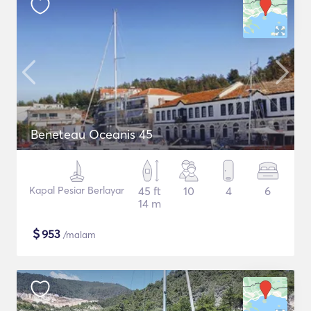
Beneteau Oceanis 45
Kapal Pesiar Berlayar
45 ft
10
4
6
14 m
$
953
/malam