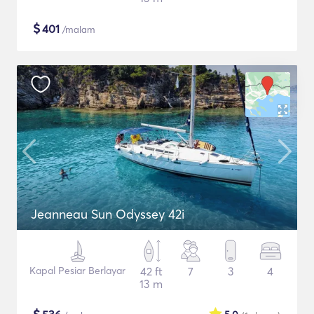
$
401
/malam
Jeanneau Sun Odyssey 42i
Kapal Pesiar Berlayar
42 ft
7
3
4
13 m