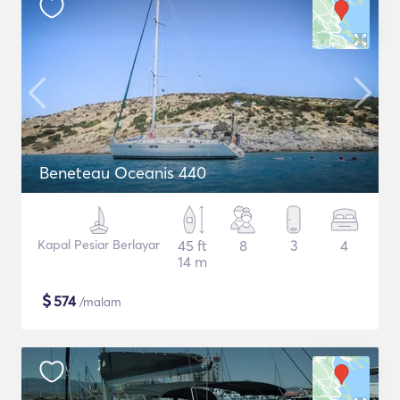
Beneteau Oceanis 440
Kapal Pesiar Berlayar
45 ft
8
3
4
14 m
$
574
/malam