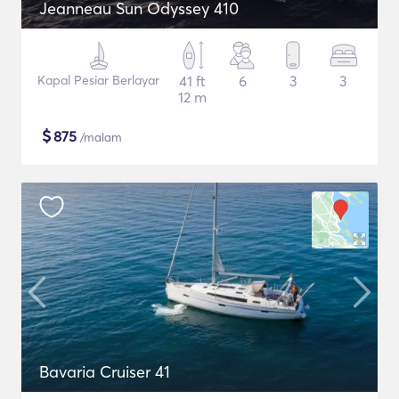
Jeanneau Sun Odyssey 410
Kapal Pesiar Berlayar
41 ft
6
3
3
12 m
$
875
/malam
Bavaria Cruiser 41