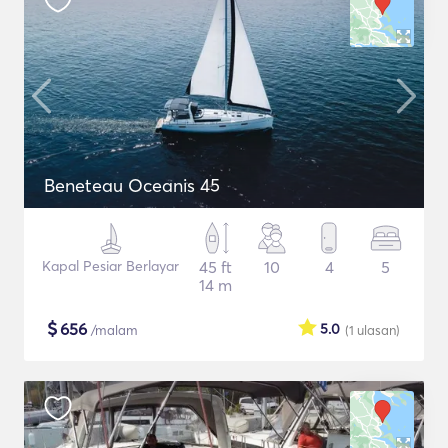
Beneteau Oceanis 45
Kapal Pesiar Berlayar
45 ft
10
4
5
14 m
$
656
5.0
/malam
(1
ulasan
)