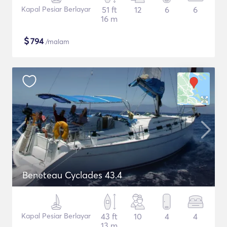
Kapal Pesiar Berlayar
51 ft
12
6
6
16 m
$
794
/malam
Beneteau Cyclades 43.4
Kapal Pesiar Berlayar
43 ft
10
4
4
13 m