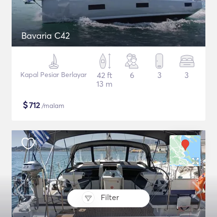
Bavaria C42
Kapal Pesiar Berlayar
42 ft
6
3
3
13 m
$
712
/malam
Filter