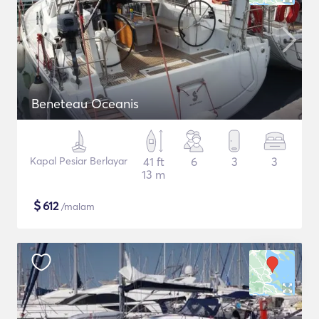
Beneteau Oceanis
Kapal Pesiar Berlayar
41 ft
6
3
3
13 m
$
612
/malam