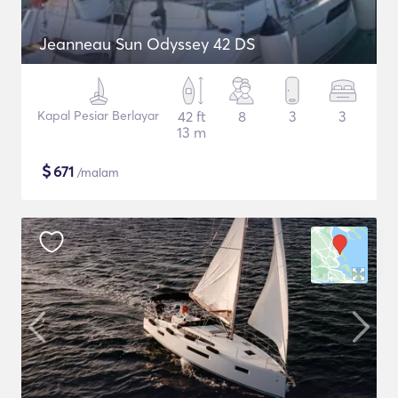
Jeanneau Sun Odyssey 42 DS
Kapal Pesiar Berlayar
42 ft
8
3
3
13 m
$
671
/malam