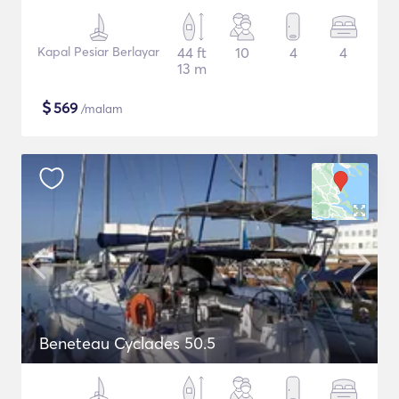
Kapal Pesiar Berlayar
44 ft
10
4
4
13 m
$
569
/malam
Beneteau Cyclades 50.5