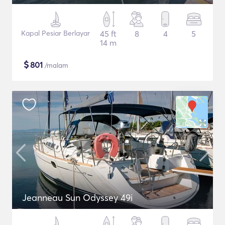
Kapal Pesiar Berlayar
45 ft
8
4
5
14 m
$
801
/malam
Jeanneau Sun Odyssey 49i