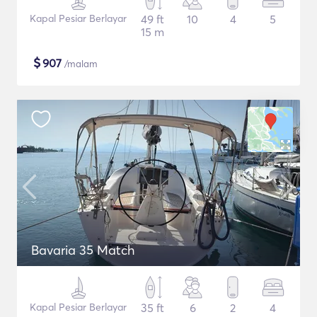
Kapal Pesiar Berlayar
49 ft
10
4
5
15 m
$
907
/malam
Bavaria 35 Match
Kapal Pesiar Berlayar
35 ft
6
2
4