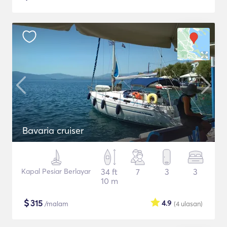
Bavaria cruiser
Kapal Pesiar Berlayar
34 ft
7
3
3
10 m
$
315
4.9
/malam
(4
ulasan
)