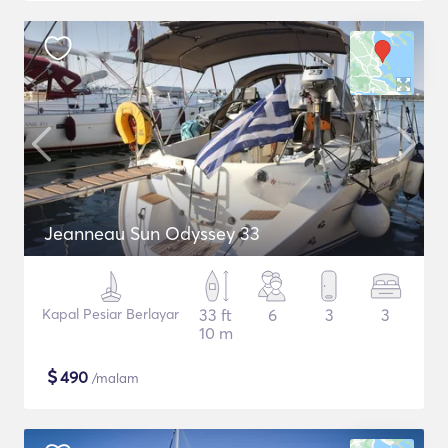
Jeanneau Sun Odyssey 33
Kapal Pesiar Berlayar
33 ft
6
3
3
10 m
$
490
/malam