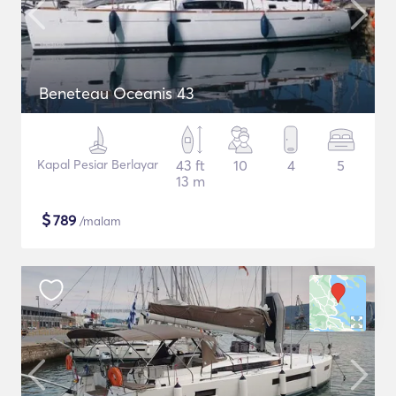
Beneteau Oceanis 43
Kapal Pesiar Berlayar
43 ft
10
4
5
13 m
$
789
/malam