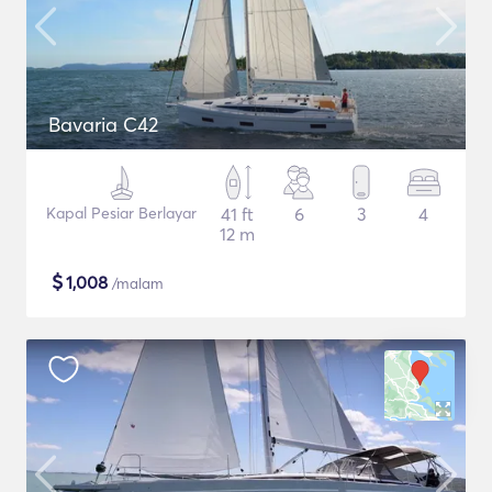
Bavaria C42
Kapal Pesiar Berlayar
41 ft
6
3
4
12 m
$
1,008
/malam