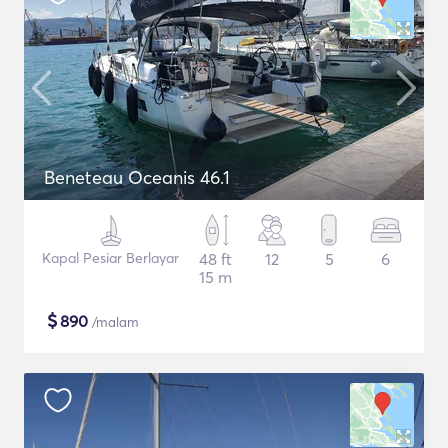
Beneteau Oceanis 46.1
Kapal Pesiar Berlayar
48 ft
12
5
6
15 m
$
890
/malam