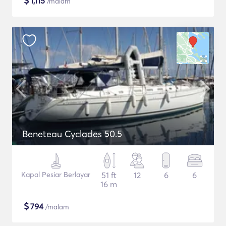
$
1,115
/malam
Beneteau Cyclades 50.5
Kapal Pesiar Berlayar
51 ft
12
6
6
16 m
$
794
/malam