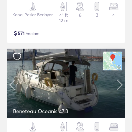
Kapal Pesiar Berlayar
41 ft
8
3
4
12 m
$
571
/malam
Beneteau Oceanis 47.3