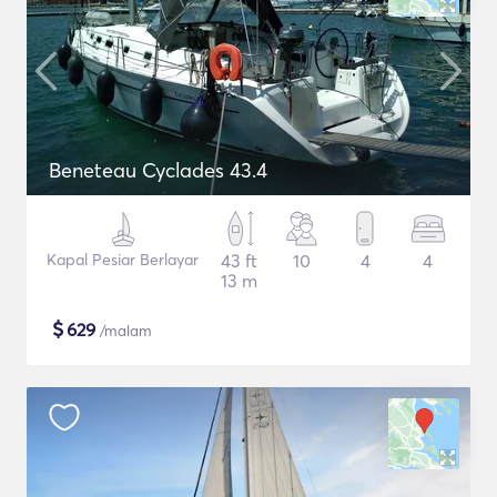
Beneteau Cyclades 43.4
Kapal Pesiar Berlayar
43 ft
10
4
4
13 m
$
629
/malam