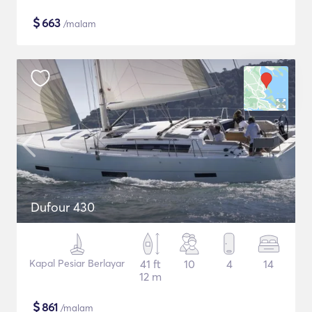
$
663
/malam
Dufour 430
Kapal Pesiar Berlayar
41 ft
10
4
14
12 m
$
861
/malam