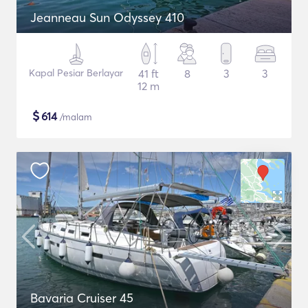
Jeanneau Sun Odyssey 410
Kapal Pesiar Berlayar
41 ft
8
3
3
12 m
$
614
/malam
Bavaria Cruiser 45