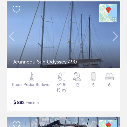
Jeanneau Sun Odyssey 490
Kapal Pesiar Berlayar
49 ft
12
5
6
15 m
$
882
/malam