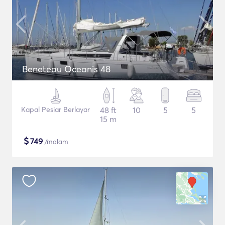
Beneteau Oceanis 48
Kapal Pesiar Berlayar
48 ft
10
5
5
15 m
$
749
/malam