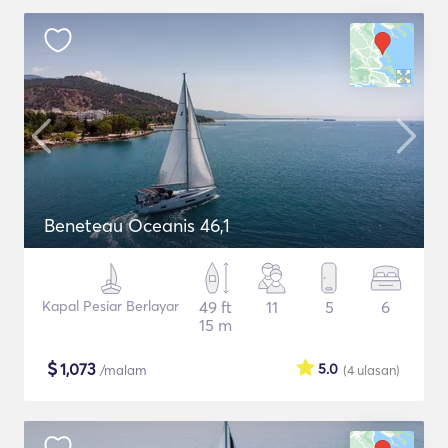
Beneteau Oceanis 46,1
Kapal Pesiar Berlayar
49 ft
11
5
6
15 m
$
1,073
5.0
/malam
(4
ulasan
)