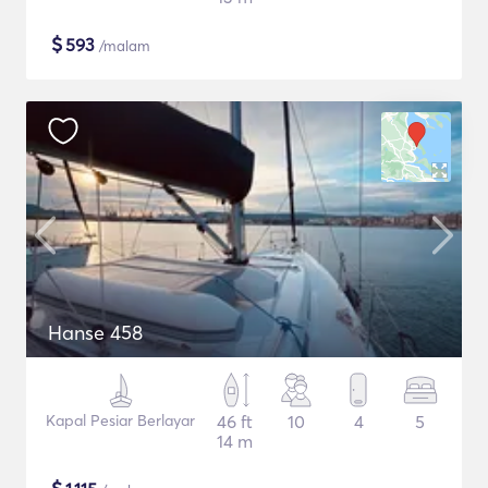
$
593
/malam
Hanse 458
Kapal Pesiar Berlayar
46 ft
10
4
5
14 m