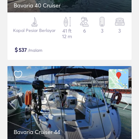
Bavaria 40 Cruiser
Kapal Pesiar Berlayar
41 ft
6
3
3
12 m
$
537
/malam
Bavaria Cruiser 44