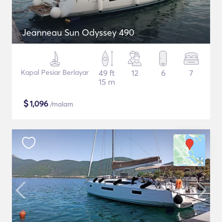
Jeanneau Sun Odyssey 490
Kapal Pesiar Berlayar
49 ft
12
6
7
15 m
$
1,096
/malam