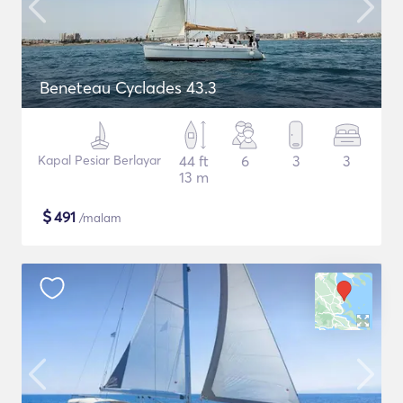
Beneteau Cyclades 43.3
Kapal Pesiar Berlayar
44 ft
6
3
3
13 m
$
491
/malam