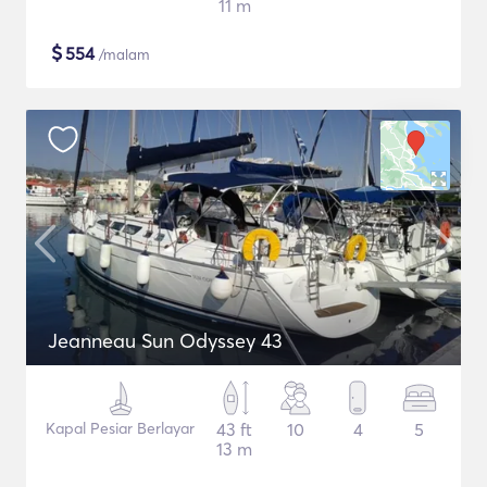
11 m
$
554
/malam
Jeanneau Sun Odyssey 43
Kapal Pesiar Berlayar
43 ft
10
4
5
13 m