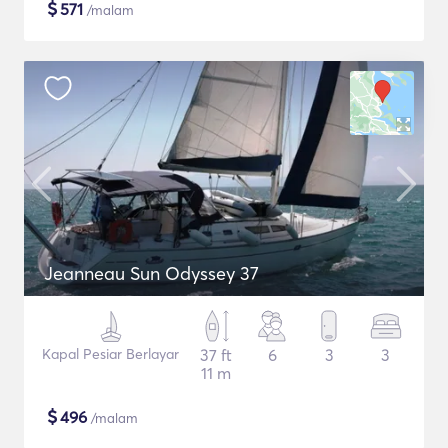
$
571
/malam
Jeanneau Sun Odyssey 37
Kapal Pesiar Berlayar
37 ft
6
3
3
11 m
$
496
/malam