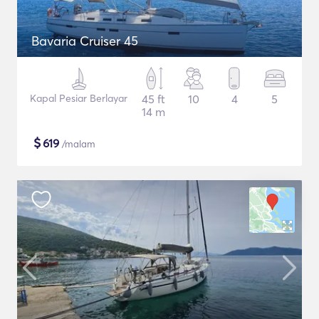
Bavaria Cruiser 45
Kapal Pesiar Berlayar
45 ft
10
4
5
14 m
$
619
/malam