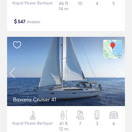
Kapal Pesiar Berlayar
46 ft
10
4
5
14 m
$
547
/malam
Bavaria Cruiser 41
Kapal Pesiar Berlayar
41 ft
7
3
4
12 m